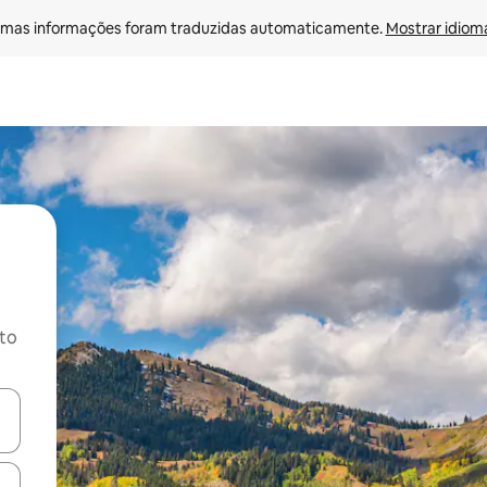
mas informações foram traduzidas automaticamente. 
Mostrar idioma
ito
ore-os usando as seta para cima e para baixo do teclado ou tocando e