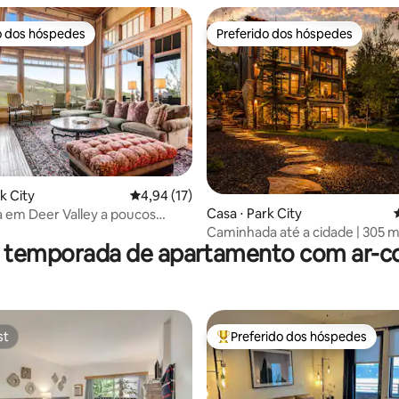
o dos hóspedes
Preferido dos hóspedes
o dos hóspedes
Preferido dos hóspedes
média de 5, 23 avaliações
k City
4,94 de uma avaliação média de 5, 17 avalia
4,94 (17)
Casa ⋅ Park City
a em Deer Valley a poucos
as pistas de esqui!
Caminhada até a cidade | 305 m
r temporada de apartamento com ar-c
no terraço
st
Preferido dos hóspedes
st
Entre os melhores preferidos d