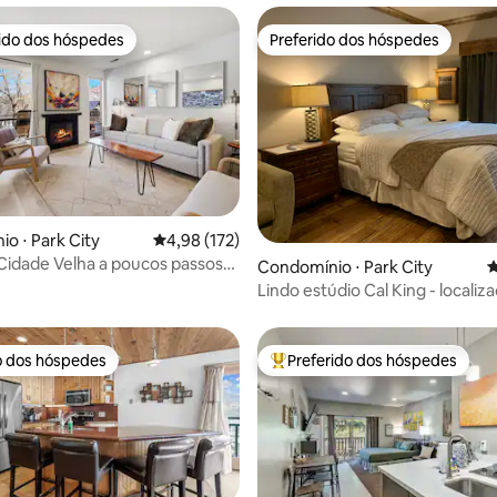
rido dos hóspedes
Preferido dos hóspedes
 melhores preferidos dos hóspedes
Preferido dos hóspedes
média de 5, 37 avaliações
o ⋅ Park City
4,98 de uma avaliação média de 5, 172 avalia
4,98 (172)
 Cidade Velha a poucos passos
Condomínio ⋅ Park City
4
, Main St | A/C
Lindo estúdio Cal King - localiz
central
o dos hóspedes
Preferido dos hóspedes
o dos hóspedes
Entre os melhores preferidos d