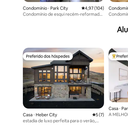
Condomínio ⋅ Park City
4,97 de uma avaliação m
4,97 (104)
Condomíni
Condomínio de esqui recém-reformado |
Condomíni
À beira da montanha
imbatíveis
Alu
Preferido dos hóspedes
Prefe
Preferido dos hóspedes
Entre os
Casa ⋅ Par
A MELHOR
Casa ⋅ Heber City
5 de uma avaliação
5 (7)
5th Estat
estadia de luxo perfeita para o verão,
com vistas para o lago e a montanha