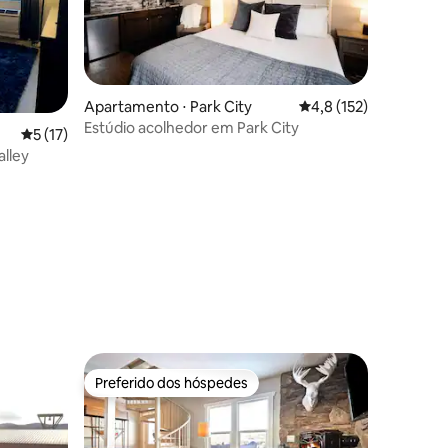
Apartamento ⋅ Park City
4,8 de uma avaliação 
4,8 (152)
ções
Estúdio acolhedor em Park City
5 de uma avaliação média de 5, 17 avaliações
5 (17)
lley
Preferido dos hóspedes
Preferido dos hóspedes