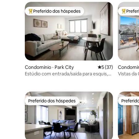
Preferido dos hóspedes
Prefe
Entre os melhores preferidos dos hóspedes
Entre os
Condomínio ⋅ Park City
5 de uma avaliação 
5 (37)
Condomíni
Estúdio com entrada/saída para esquis,
Vistas da
banheira de hidromassagem e vista para
de trilhas
o leste de Deer Valley
Preferido dos hóspedes
Preferid
Preferido dos hóspedes
Preferid