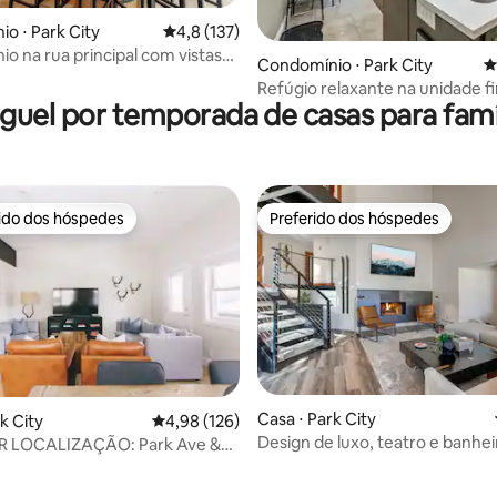
édia de 5, 104 avaliações
o ⋅ Park City
4,8 de uma avaliação média de 5, 137 avalia
4,8 (137)
o na rua principal com vistas
Condomínio ⋅ Park City
4
 | #31
Refúgio relaxante na unidade fi
guel por temporada de casas para famí
rido dos hóspedes
Preferido dos hóspedes
 melhores preferidos dos hóspedes
Preferido dos hóspedes
Casa ⋅ Park City
k City
4,98 de uma avaliação média de 5, 126 avalia
4,98 (126)
Design de luxo, teatro e banhei
 LOCALIZAÇÃO: Park Ave &
 média de 5, 7 avaliações
hidromassagem no Pinnacle 13
e