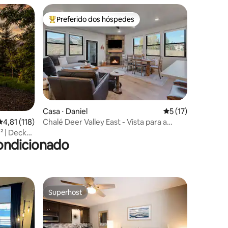
Preferido dos hóspedes
Entre os melhores preferidos dos hóspedes
Casa ⋅ Daniel
5 de uma avaliação
5 (17)
ções
Chalé Deer Valley East - Vista para a
4,81 de uma avaliação média de 5, 118 avaliações
4,81 (118)
montanha e o lago
² | Deck
ondicionado
Superhost
os hóspedes
Superhost