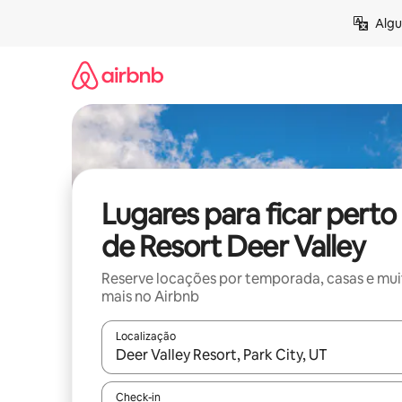
Pular
Algu
para
o
conteúdo
Lugares para ficar perto
de Resort Deer Valley
Reserve locações por temporada, casas e mu
mais no Airbnb
Localização
Quando os resultados estiverem disponíveis, expl
Check-in