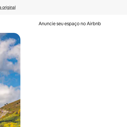
 original
Anuncie seu espaço no Airbnb
 deslizando o dedo na tela.