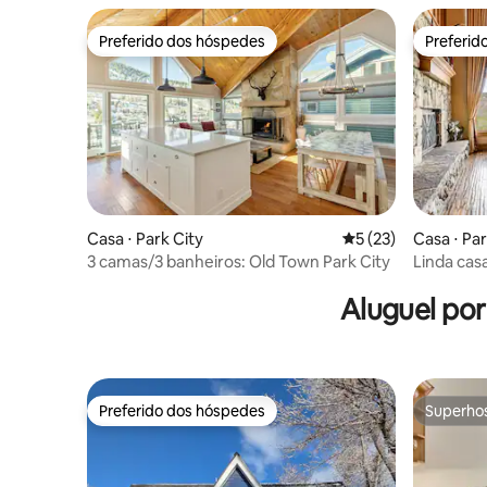
Preferido dos hóspedes
Preferid
Preferido dos hóspedes
Preferid
Casa ⋅ Park City
5 de uma avaliação 
5 (23)
Casa ⋅ Par
3 camas/3 banheiros: Old Town Park City
Linda cas
minutos d
Aluguel po
Preferido dos hóspedes
Superho
Preferido dos hóspedes
Superho