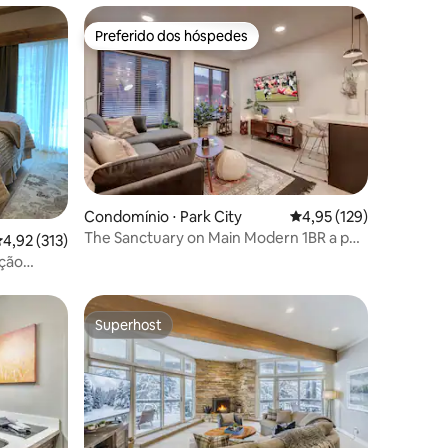
Preferido dos hóspedes
Preferido dos hóspedes
ções
Condomínio ⋅ Park City
4,95 de uma avaliação 
4,95 (129)
The Sanctuary on Main Modern 1BR a pé
,92 de uma avaliação média de 5, 313 avaliações
4,92 (313)
de Town Lift
ação
Superhost
os hóspedes
Superhost