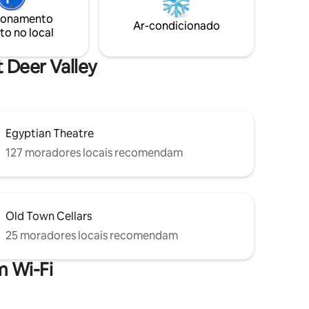
energias antes de embarcar em novas
 para
ionamento
aventuras no dia seguinte! *Deck
s
Ar-condicionado
to no local
ENORME com área de estar e banheira
 alta
de hidromassagem *Não é necessário ar-
s
condicionado *25% de desconto no
odo o ano
 Deer Valley
aluguel de esquis
Egyptian Theatre
127 moradores locais recomendam
Old Town Cellars
25 moradores locais recomendam
 Wi-Fi