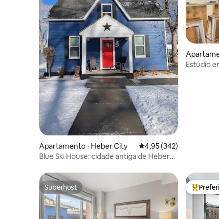
Apartamen
Estúdio em
caminhada
hidroma
Apartamento ⋅ Heber City
4,95 de uma avaliação m
4,95 (342)
Blue Ski House: cidade antiga de Heber
(333 avaliações!)
Superhost
Prefe
Superhost
Entre os