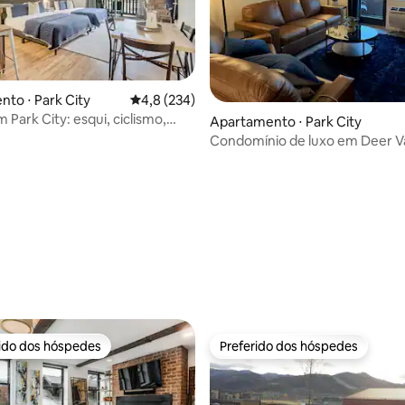
to ⋅ Park City
4,8 de uma avaliação média de 5, 234 avalia
4,8 (234)
 Park City: esqui, ciclismo,
Apartamento ⋅ Park City
s, banheira de
Condomínio de luxo em Deer Va
ssagem
édia de 5, 342 avaliações
rido dos hóspedes
Preferido dos hóspedes
 melhores preferidos dos hóspedes
Preferido dos hóspedes