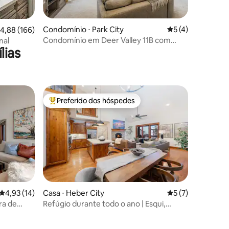
ções
Condomínio ⋅ Park City
5 de uma avaliaçã
5 (4)
,88 de uma avaliação média de 5, 166 avaliações
4,88 (166)
Condomínio em Deer Valley 11B com
nal
lias
banheira de hidromassagem, ar-
condicionado e localização privilegiada
Preferido dos hóspedes
Entre os melhores preferidos dos hóspedes
4,93 de uma avaliação média de 5, 14 avaliações
4,93 (14)
Casa ⋅ Heber City
5 de uma avaliaçã
5 (7)
ções
ra de
Refúgio durante todo o ano | Esqui,
20
banheira de hidromassagem, sauna a
vapor e jogos