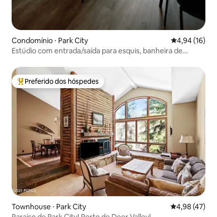
Condomínio ⋅ Park City
4,94 de uma a
4,94 (16)
Estúdio com entrada/saída para esquis, banheira de
hidromassagem e vista para o leste de Deer Valley
Preferido dos hóspedes
Entre os melhores preferidos dos hóspedes
Townhouse ⋅ Park City
4,98 de uma a
4,98 (47)
Paraíso de Park City! Perto de Deer Valley!