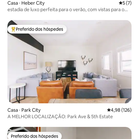
Casa ⋅ Heber City
5 de uma 
5 (7)
estadia de luxo perfeita para o verão, com vistas para o
lago e a montanha
Preferido dos hóspedes
Entre os melhores preferidos dos hóspedes
Casa ⋅ Park City
4,98 de uma av
4,98 (126)
A MELHOR LOCALIZAÇÃO: Park Ave & 5th Estate
Preferido dos hóspedes
Preferido dos hóspedes