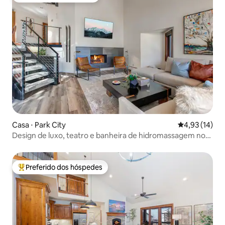
Casa ⋅ Park City
4,93 de uma a
4,93 (14)
Design de luxo, teatro e banheira de hidromassagem no
Pinnacle 1320
Preferido dos hóspedes
Entre os melhores preferidos dos hóspedes