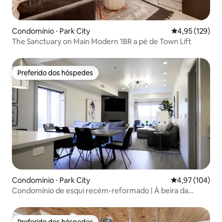
Condomínio ⋅ Park City
4,95 de uma av
4,95 (129)
The Sanctuary on Main Modern 1BR a pé de Town Lift
Preferido dos hóspedes
Preferido dos hóspedes
Condomínio ⋅ Park City
4,97 de uma av
4,97 (104)
Condomínio de esqui recém-reformado | À beira da
montanha