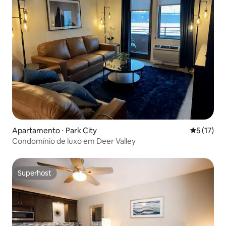
Apartamento ⋅ Park City
5 de uma a
5 (17)
Condomínio de luxo em Deer Valley
Superhost
Superhost