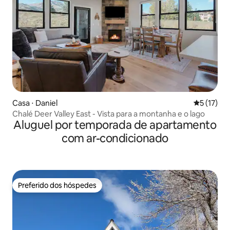
Casa ⋅ Daniel
5 de uma a
5 (17)
Chalé Deer Valley East - Vista para a montanha e o lago
Aluguel por temporada de apartamento
com ar-condicionado
Preferido dos hóspedes
Preferido dos hóspedes