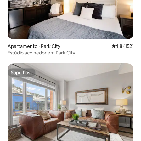
Apartamento ⋅ Park City
4,8 de uma av
4,8 (152)
Estúdio acolhedor em Park City
Superhost
Superhost