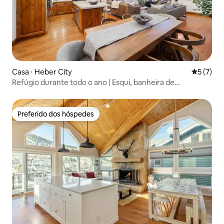
Casa ⋅ Heber City
5 de uma 
5 (7)
Refúgio durante todo o ano | Esqui, banheira de
hidromassagem, sauna a vapor e jogos
Preferido dos hóspedes
Preferido dos hóspedes