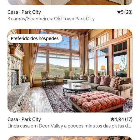
Casa ⋅ Park City
5 de uma a
5 (23)
3 camas/3 banheiros: Old Town Park City
Preferido dos hóspedes
Preferido dos hóspedes
Casa ⋅ Park City
4,94 de uma a
4,94 (17)
Linda casa em Deer Valley a poucos minutos das pistas de
esqui!