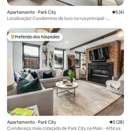
Apartamento ⋅ Park City
5 de uma 
5 (4)
Localização! Condomínio de luxo na rua principal -
Caminhe até o teleférico da cidade
Preferido dos hóspedes
Entre os melhores preferidos dos hóspedes
Apartamento ⋅ Park City
5 de uma a
5 (28)
O endereço mais cobiçado de Park City na Main - Atticus