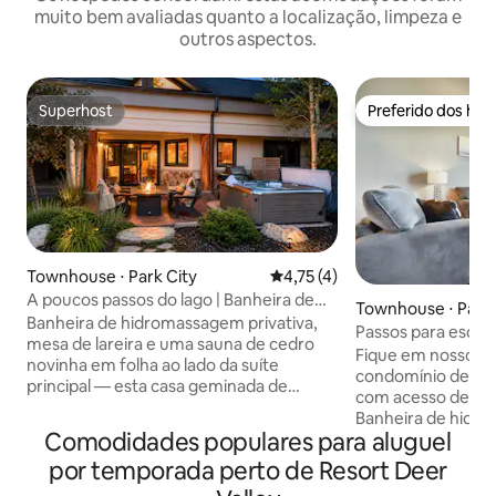
muito bem avaliadas quanto a localização, limpeza e
outros aspectos.
Superhost
Preferido dos hó
Superhost
Preferido dos hó
Townhouse ⋅ Park City
4,75 de uma avaliação média d
4,75 (4)
A poucos passos do lago | Banheira de
Townhouse ⋅ Park 
hidromassagem + sauna | Deer Valley
Banheira de hidromassagem privativa,
Passos para esquia
mesa de lareira e uma sauna de cedro
Acomoda 6 pesso
Fique em nosso be
novinha em folha ao lado da suíte
condomínio de 3 q
principal — esta casa geminada de
com acesso de esq
designer com 3 quartos/3 banheiros
Banheira de hidr
acomoda 6 pessoas, com duas camas
Comodidades populares para aluguel
cozinha totalmente
king, uma cama queen, cozinha
Wi-Fi de alta velo
por temporada perto de Resort Deer
profissional, Wi-Fi rápido e depósito para
50"com muitos canais. A o
esquis. A poucos passos, um lago