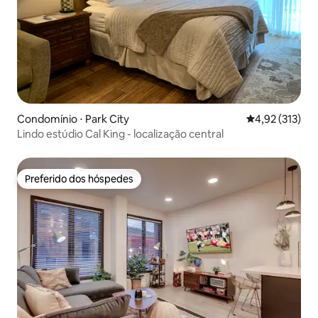
Condomínio ⋅ Park City
4,92 de uma av
4,92 (313)
Lindo estúdio Cal King - localização central
Preferido dos hóspedes
Preferido dos hóspedes