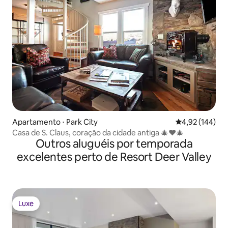
Apartamento ⋅ Park City
4,92 de uma av
4,92 (144)
Casa de S. Claus, coração da cidade antiga 🎄❤️🎄
Outros aluguéis por temporada
excelentes perto de Resort Deer Valley
Luxe
Luxe