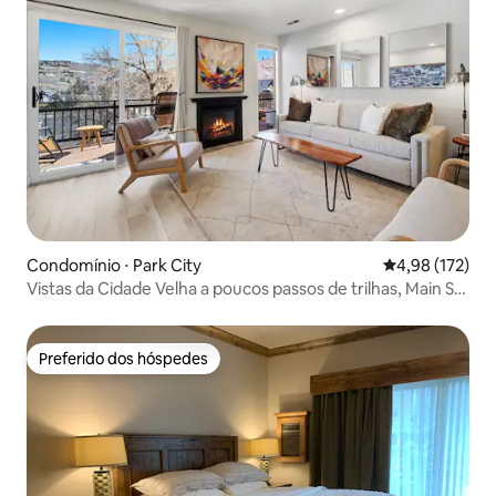
Condomínio ⋅ Park City
4,98 de uma av
4,98 (172)
Vistas da Cidade Velha a poucos passos de trilhas, Main St |
A/C
Preferido dos hóspedes
Preferido dos hóspedes