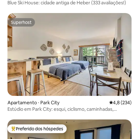
Blue Ski House: cidade antiga de Heber (333 avaliações!)
Superhost
Superhost
Apartamento ⋅ Park City
4,8 de uma av
4,8 (234)
Estúdio em Park City: esqui, ciclismo, caminhadas,
banheira de hidromassagem
Preferido dos hóspedes
Entre os melhores preferidos dos hóspedes