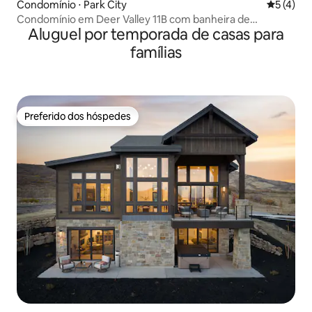
Condomínio ⋅ Park City
5 de uma 
5 (4)
Condomínio em Deer Valley 11B com banheira de
Aluguel por temporada de casas para
hidromassagem, ar-condicionado e localização
privilegiada
famílias
Preferido dos hóspedes
Preferido dos hóspedes