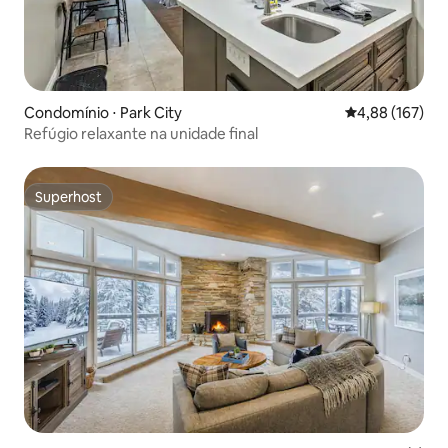
Condomínio ⋅ Park City
4,88 de uma av
4,88 (167)
Refúgio relaxante na unidade final
Superhost
Superhost