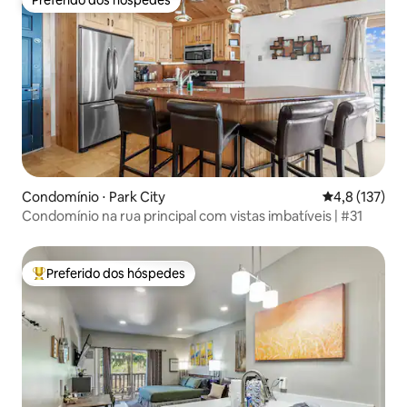
Preferido dos hóspedes
Preferido dos hóspedes
Condomínio ⋅ Park City
4,8 de uma av
4,8 (137)
Condomínio na rua principal com vistas imbatíveis | #31
Preferido dos hóspedes
Entre os melhores preferidos dos hóspedes