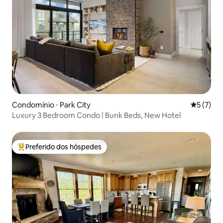
Condomínio ⋅ Park City
5 de uma 
5 (7)
Luxury 3 Bedroom Condo | Bunk Beds, New Hotel
Preferido dos hóspedes
Entre os melhores preferidos dos hóspedes