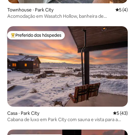
Townhouse ⋅ Park City
5 de uma 
5 (4)
Acomodação em Wasatch Hollow, banheira de
hidromassagem, sistema de som
Preferido dos hóspedes
Entre os melhores preferidos dos hóspedes
Casa ⋅ Park City
5 de uma a
5 (43)
Cabana de luxo em Park City com sauna e vista para a
montanha