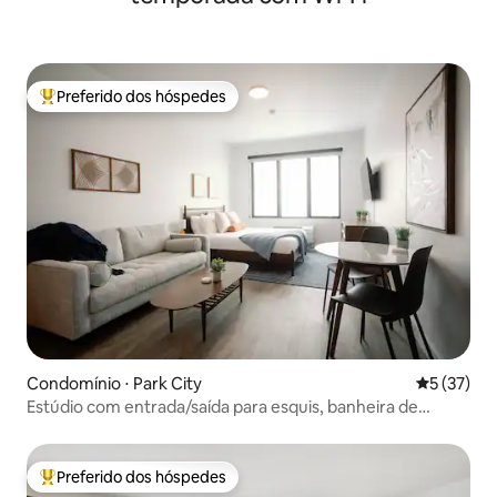
Preferido dos hóspedes
Entre os melhores preferidos dos hóspedes
Condomínio ⋅ Park City
5 de uma a
5 (37)
Estúdio com entrada/saída para esquis, banheira de
hidromassagem e vista para o leste de Deer Valley
Preferido dos hóspedes
Entre os melhores preferidos dos hóspedes