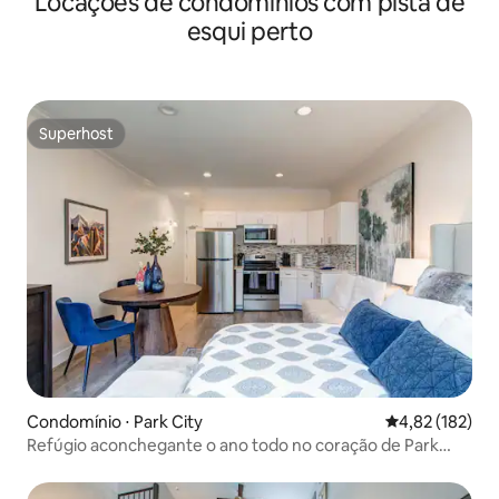
Locações de condomínios com pista de
esqui perto
Superhost
Superhost
Condomínio ⋅ Park City
4,82 de uma av
4,82 (182)
Refúgio aconchegante o ano todo no coração de Park
City