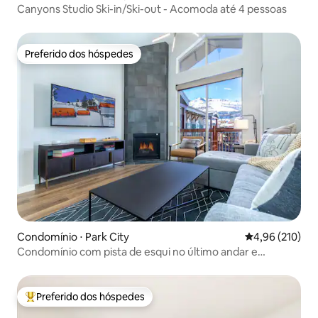
Canyons Studio Ski-in/Ski-out - Acomoda até 4 pessoas
Preferido dos hóspedes
Preferido dos hóspedes
Condomínio ⋅ Park City
4,96 de uma av
4,96 (210)
Condomínio com pista de esqui no último andar e
comodidades de alto nível
Preferido dos hóspedes
Entre os melhores preferidos dos hóspedes