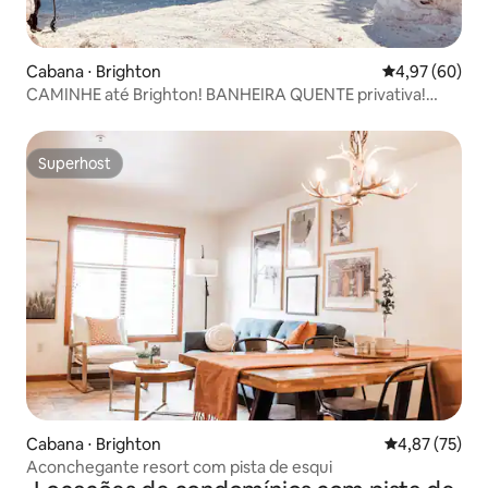
Cabana ⋅ Brighton
4,97 de uma a
4,97 (60)
CAMINHE até Brighton! BANHEIRA QUENTE privativa!
Vista para a montanha!
Superhost
Superhost
Cabana ⋅ Brighton
4,87 de uma a
4,87 (75)
Aconchegante resort com pista de esqui