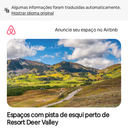
Pular
Algumas informações foram traduzidas automaticamente. 
para
Mostrar idioma original
o
conteúdo
Anuncie seu espaço no Airbnb
Espaços com pista de esqui perto de
Resort Deer Valley