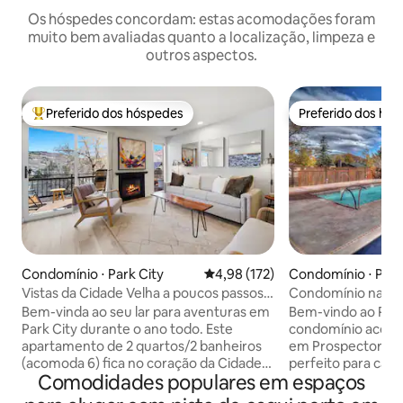
Os hóspedes concordam: estas acomodações foram
muito bem avaliadas quanto a localização, limpeza e
outros aspectos.
Preferido dos hóspedes
Preferido dos hó
Entre os melhores preferidos dos hóspedes
Preferido dos hó
Condomínio ⋅ Park City
4,98 de uma avaliação média de 
4,98 (172)
Condomínio ⋅ Park
Vistas da Cidade Velha a poucos passos
Condomínio na pist
de trilhas, Main St | A/C
de hidromassagem 
Bem-vinda ao seu lar para aventuras em
Bem-vindo ao Par
Park City durante o ano todo. Este
condomínio acon
apartamento de 2 quartos/2 banheiros
em Prospector Squ
(acomoda 6) fica no coração da Cidade
perfeito para casai
Comodidades populares em espaços
Velha, a apenas 50 passos da pista de
pequenas que busc
esqui Quit 'N Time de Park City
conforto e conveniência. - A