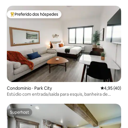
Preferido dos hóspedes
Entre os melhores preferidos dos hóspedes
Condomínio ⋅ Park City
4,95 de uma a
4,95 (40)
Estúdio com entrada/saída para esquis, banheira de
hidromassagem e vista para o leste de Deer Valley
Superhost
Superhost