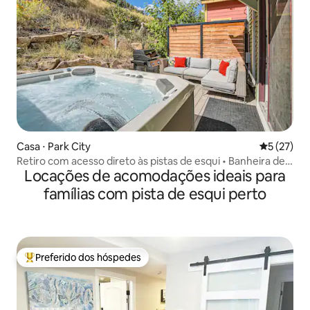
Casa ⋅ Park City
5 de uma a
5 (27)
Retiro com acesso direto às pistas de esqui • Banheira de
Locações de acomodações ideais para
hidromassagem + Caminhada até a rua principal
famílias com pista de esqui perto
Preferido dos hóspedes
Entre os melhores preferidos dos hóspedes