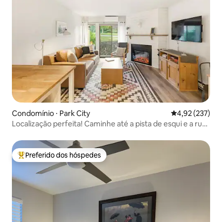
Condomínio ⋅ Park City
4,92 de uma av
4,92 (237)
Localização perfeita! Caminhe até a pista de esqui e a rua
principal
Preferido dos hóspedes
Entre os melhores preferidos dos hóspedes