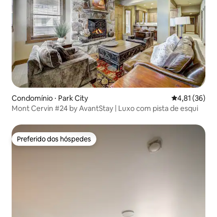
Condomínio ⋅ Park City
4,81 de uma a
4,81 (36)
Mont Cervin #24 by AvantStay | Luxo com pista de esqui
Preferido dos hóspedes
Preferido dos hóspedes