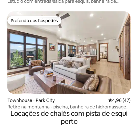
Estúdio com entrada/saída para esquis, banheira de
hidromassagem e vista para o leste de Deer Valley
Preferido dos hóspedes
Preferido dos hóspedes
Townhouse ⋅ Park City
4,96 de uma a
4,96 (47)
Retiro na montanha - piscina, banheira de hidromassagem
Locações de chalés com pista de esqui
e academia
perto