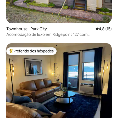
Townhouse ⋅ Park City
4,8 de uma a
4,8 (15)
Acomodação de luxo em Ridgepoint 127 com
entrada/saída para esqui
Preferido dos hóspedes
Entre os melhores preferidos dos hóspedes