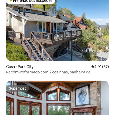
Preferido dos hóspedes
Entre os melhores preferidos dos hóspedes
Casa ⋅ Park City
4,91 de uma a
4,91 (57)
Recém-reformado com 2 cozinhas, banheira de
hidromassagem e 3 lareiras
Superhost
Superhost