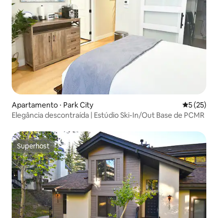
Apartamento ⋅ Park City
5 de uma a
5 (25)
Elegância descontraída | Estúdio Ski-In/Out Base de PCMR
Superhost
Superhost