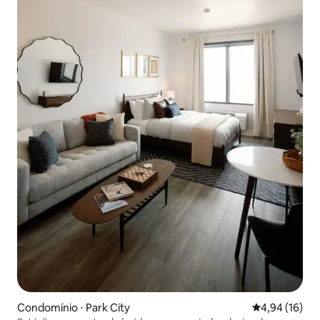
Condomínio ⋅ Park City
4,94 de uma a
4,94 (16)