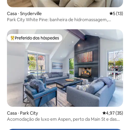
Casa ⋅ Snyderville
5 de uma a
5 (13)
Park City White Pine: banheira de hidromassagem,
teleféricos de esqui, traslado
Preferido dos hóspedes
Entre os melhores preferidos dos hóspedes
Casa ⋅ Park City
4,97 de uma a
4,97 (35)
Acomodação de luxo em Aspen, perto da Main St e das
pistas de esqui