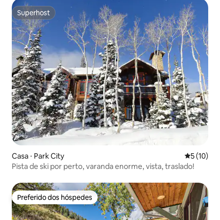
Superhost
Superhost
Casa ⋅ Park City
5 de uma a
5 (10)
Pista de ski por perto, varanda enorme, vista, traslado!
Preferido dos hóspedes
Preferido dos hóspedes