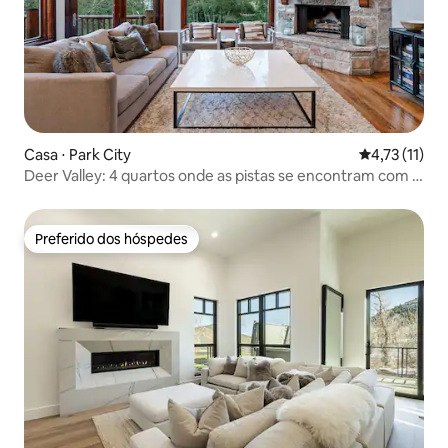
Casa ⋅ Park City
4,73 de uma a
4,73 (11)
Deer Valley: 4 quartos onde as pistas se encontram com a
trilha de verão
Preferido dos hóspedes
Preferido dos hóspedes