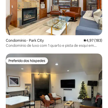
Condomínio ⋅ Park City
4,97 de uma av
4,97 (183)
Condomínio de luxo com 1 quarto e pista de esqui em
Canyons
Preferido dos hóspedes
Preferido dos hóspedes