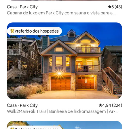
Casa ⋅ Park City
5 de uma a
5 (43)
Cabana de luxo em Park City com sauna e vista para a
montanha
Preferido dos hóspedes
Entre os melhores preferidos dos hóspedes
Casa ⋅ Park City
4,94 de uma ava
4,94 (224)
Walk2Main+SkiTrails | Banheira de hidromassagem | Ar-
condicionado | Sala de jogos | Vistas