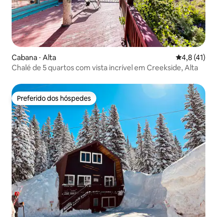
Cabana ⋅ Alta
4,8 de uma a
4,8 (41)
Chalé de 5 quartos com vista incrível em Creekside, Alta
Preferido dos hóspedes
Preferido dos hóspedes