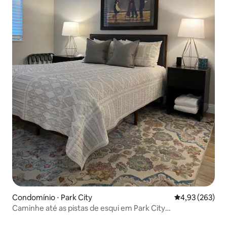
Condomínio ⋅ Park City
4,93 de uma av
4,93 (263)
Caminhe até as pistas de esqui em Park City
Mountain/Canyons