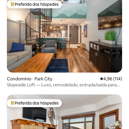
Preferido dos hóspedes
Entre os melhores preferidos dos hóspedes
Condomínio ⋅ Park City
4,96 de uma av
4,96 (114)
Slopeside Loft — Luxo, remodelado, entrada/saída para
esquis
Preferido dos hóspedes
Entre os melhores preferidos dos hóspedes