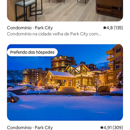
Condomínio ⋅ Park City
4,8 de uma av
4,8 (135)
Condomínio na cidade velha de Park City com
entrada/saída para esquis
Preferido dos hóspedes
Preferido dos hóspedes
Condomínio ⋅ Park City
4,91 de uma av
4,91 (309)