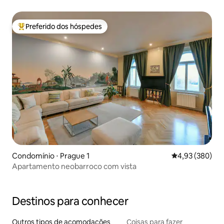
Preferido dos hóspedes
Entre os melhores preferidos dos hóspedes
Condomínio ⋅ Prague 1
4,93 de uma ava
4,93 (380)
Apartamento neobarroco com vista
Destinos para conhecer
Outros tipos de acomodações
Coisas para fazer