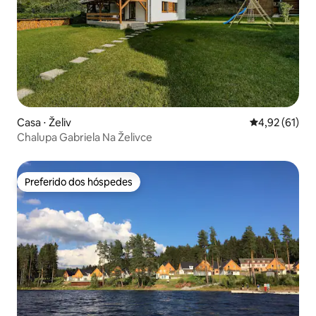
Casa ⋅ Želiv
4,92 de uma a
4,92 (61)
Chalupa Gabriela Na Želivce
Preferido dos hóspedes
Preferido dos hóspedes