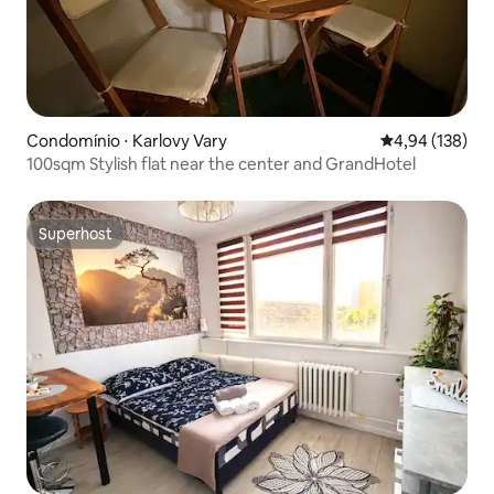
Condomínio ⋅ Karlovy Vary
4,94 de uma av
4,94 (138)
100sqm Stylish flat near the center and GrandHotel
Superhost
Superhost