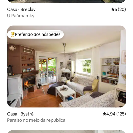
Casa ⋅ Breclav
5 de uma a
5 (20)
U Paňmamky
Preferido dos hóspedes
Entre os melhores preferidos dos hóspedes
Casa ⋅ Bystrá
4,94 de uma av
4,94 (125)
Paraíso no meio da república