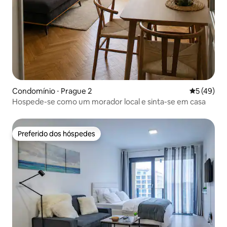
Condomínio ⋅ Prague 2
5 de uma a
5 (49)
Hospede-se como um morador local e sinta-se em casa
Preferido dos hóspedes
Preferido dos hóspedes