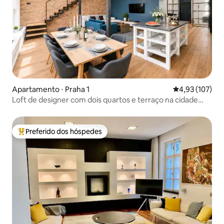
Apartamento ⋅ Praha 1
4,93 de uma av
4,93 (107)
Loft de designer com dois quartos e terraço na cidade
antiga
Preferido dos hóspedes
Entre os melhores preferidos dos hóspedes