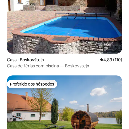
Casa ⋅ Boskovštejn
4,89 de uma av
4,89 (110)
Casa de férias com piscina — Boskovstejn
Preferido dos hóspedes
Preferido dos hóspedes