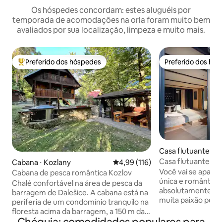
Os hóspedes concordam: estes aluguéis por
temporada de acomodações na orla foram muito bem
avaliados por sua localização, limpeza e muito mais.
Preferido dos hóspedes
Preferido dos hó
Entre os melhores preferidos dos hóspedes
Preferido dos hó
Casa flutuante ⋅ P
Casa flutuante pé
Cabana ⋅ Kozlany
4,99 de uma avaliação média de 
4,99 (116)
Praga
Você vai se apaixo
Cabana de pesca romântica Kozlov
única e romântica.
Chalé confortável na área de pesca da
absolutamente en
barragem de Dalešice. A cabana está na
muita paixão por d
periferia de um condomínio tranquilo na
Você vai experime
floresta acima da barragem, a 150 m da
inesquecível e não
água por um caminho na encosta, ou por