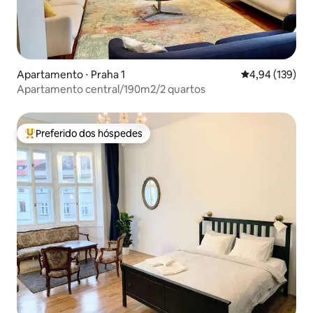
Apartamento ⋅ Praha 1
4,94 de uma av
4,94 (139)
Apartamento central/190m2/2 quartos
Preferido dos hóspedes
Entre os melhores preferidos dos hóspedes