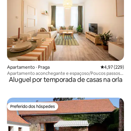
Apartamento ⋅ Praga
4,97 de uma av
4,97 (229)
Apartamento aconchegante e espaçoso/Poucos passos
Aluguel por temporada de casas na orla
para o centro
Preferido dos hóspedes
Preferido dos hóspedes