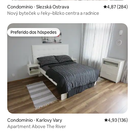
Condomínio ⋅ Slezská Ostrava
4,87 de uma ava
4,87 (284)
Nový byteček u řeky–blízko centra a radnice
Preferido dos hóspedes
Preferido dos hóspedes
Condomínio ⋅ Karlovy Vary
4,93 de uma av
4,93 (136)
Apartment Above The River