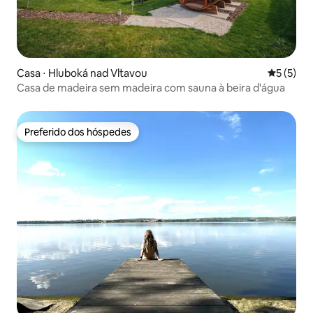
Casa ⋅ Hluboká nad Vltavou
5 de uma 
5 (5)
Casa de madeira sem madeira com sauna à beira d'água
Preferido dos hóspedes
Preferido dos hóspedes