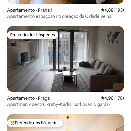
Apartamento ⋅ Praha 1
4,88 de uma av
4,88 (193)
Apartamento espaçoso no coração da Cidade Velha
Preferido dos hóspedes
Preferido dos hóspedes
Apartamento ⋅ Praga
4,96 de uma av
4,96 (170)
Apartman v centru Prahy-Karlín, parkování v garáži
Preferido dos hóspedes
Entre os melhores preferidos dos hóspedes