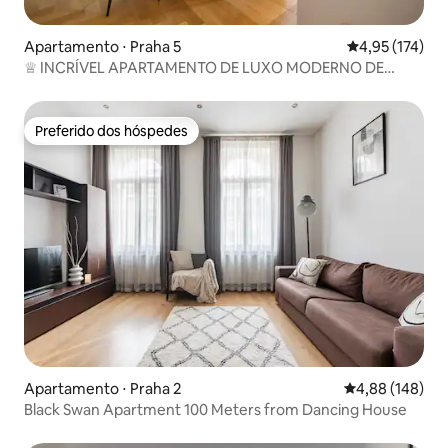
Apartamento ⋅ Praha 5
4,95 de uma av
4,95 (174)
♕ INCRÍVEL APARTAMENTO DE LUXO MODERNO DE
PRATA a/c
Preferido dos hóspedes
Preferido dos hóspedes
Apartamento ⋅ Praha 2
4,88 de uma av
4,88 (148)
Black Swan Apartment 100 Meters from Dancing House