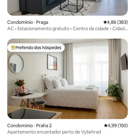
Condomínio ⋅ Praga
4,86 de uma ava
4,86 (383)
AC • Estacionamento gratuito • Centro da cidade • Cidade
velha
Preferido dos hóspedes
Entre os melhores preferidos dos hóspedes
Condomínio ⋅ Praha 2
4,99 de uma av
4,99 (150)
Apartamento encantador perto de Vyšehrad