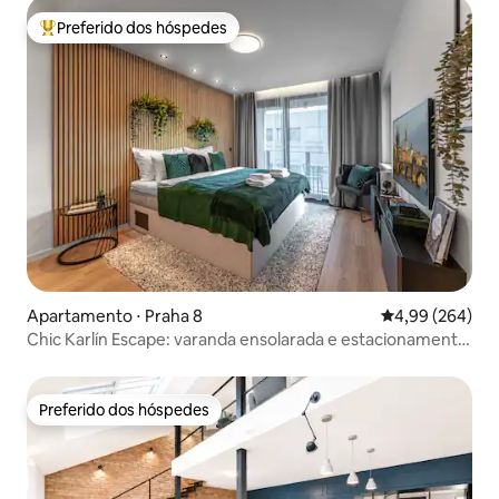
Preferido dos hóspedes
Entre os melhores preferidos dos hóspedes
Apartamento ⋅ Praha 8
4,99 de uma ava
4,99 (264)
Chic Karlín Escape: varanda ensolarada e estacionamento
seguro
Preferido dos hóspedes
Preferido dos hóspedes