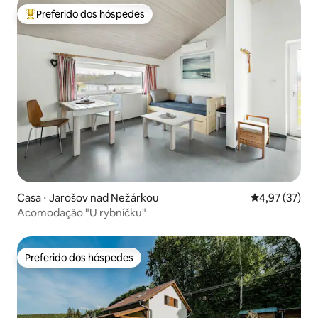
Preferido dos hóspedes
Entre os melhores preferidos dos hóspedes
Casa ⋅ Jarošov nad Nežárkou
4,97 de uma a
4,97 (37)
Acomodação "U rybníčku"
Preferido dos hóspedes
Preferido dos hóspedes