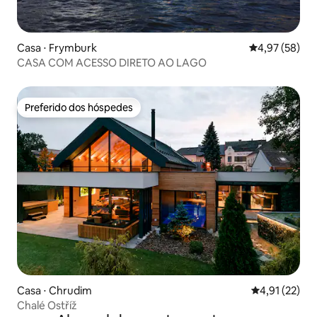
Casa ⋅ Frymburk
4,97 de uma a
4,97 (58)
CASA COM ACESSO DIRETO AO LAGO
Preferido dos hóspedes
Preferido dos hóspedes
Casa ⋅ Chrudim
4,91 de uma a
4,91 (22)
Chalé Ostříž