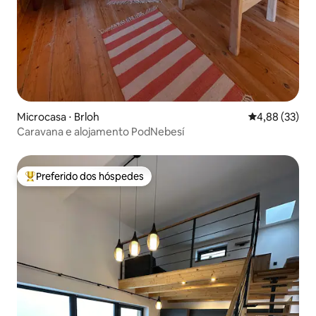
Microcasa ⋅ Brloh
4,88 de uma a
4,88 (33)
Caravana e alojamento PodNebesí
Preferido dos hóspedes
Entre os melhores preferidos dos hóspedes