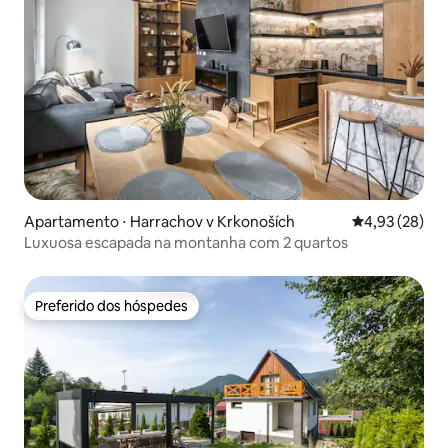
Apartamento ⋅ Harrachov v Krkonoších
4,93 de uma a
4,93 (28)
Luxuosa escapada na montanha com 2 quartos
Preferido dos hóspedes
Preferido dos hóspedes