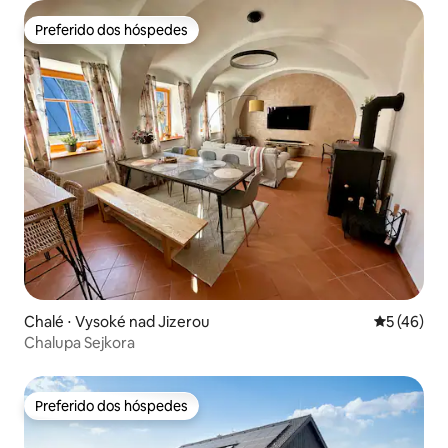
Preferido dos hóspedes
Preferido dos hóspedes
Chalé ⋅ Vysoké nad Jizerou
5 de uma a
5 (46)
Chalupa Sejkora
Preferido dos hóspedes
Preferido dos hóspedes