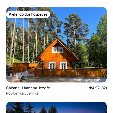
Preferido dos hóspedes
Preferido dos hóspedes
Cabana ⋅ Hamr na Jezeře
4,97 de uma a
4,97 (32)
Roubenka Evelínka