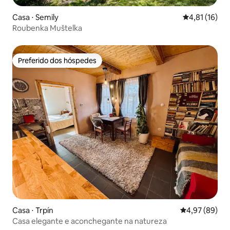
Casa ⋅ Semily
4,81 de uma a
4,81 (16)
Roubenka Muštelka
Preferido dos hóspedes
Preferido dos hóspedes
Casa ⋅ Trpín
4,97 de uma a
4,97 (89)
Casa elegante e aconchegante na natureza