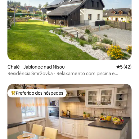
Chalé ⋅ Jablonec nad Nisou
5 de uma a
5 (42)
Residência Smržovka - Relaxamento com piscina e
banheira de hidromassagem
Preferido dos hóspedes
Entre os melhores preferidos dos hóspedes