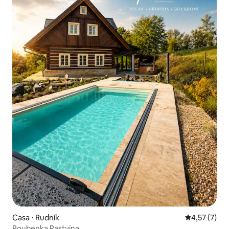
Casa ⋅ Rudník
4,57 de uma 
4,57 (7)
Roubenka Pastvina