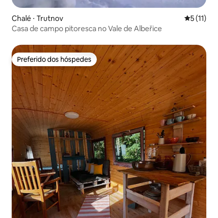
Chalé ⋅ Trutnov
5 de uma a
5 (11)
Casa de campo pitoresca no Vale de Albeřice
Preferido dos hóspedes
Preferido dos hóspedes