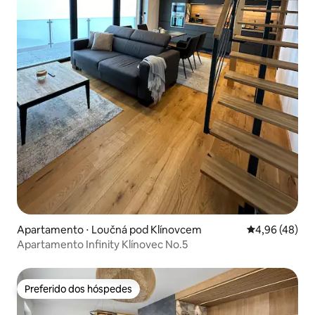
Apartamento ⋅ Loučná pod Klínovcem
4,96 de uma a
4,96 (48)
Apartamento Infinity Klínovec No.5
Preferido dos hóspedes
Preferido dos hóspedes