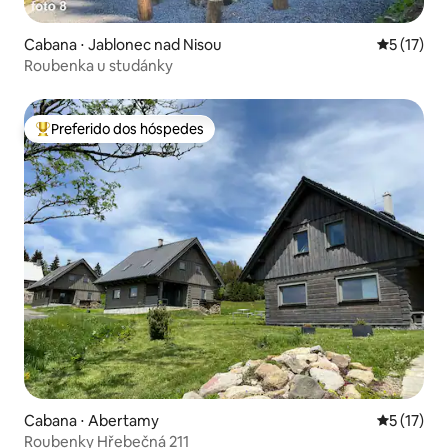
Cabana ⋅ Jablonec nad Nisou
5 de uma a
5 (17)
Roubenka u studánky
Preferido dos hóspedes
Entre os melhores preferidos dos hóspedes
Cabana ⋅ Abertamy
5 de uma a
5 (17)
Roubenky Hřebečná 211