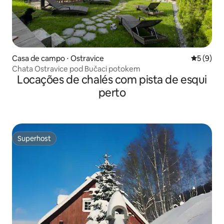
Casa de campo ⋅ Ostravice
5 de uma 
5 (9)
Chata Ostravice pod Bučaci potokem
Locações de chalés com pista de esqui
perto
Superhost
Superhost