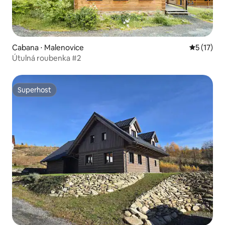
Cabana ⋅ Malenovice
5 de uma a
5 (17)
Útulná roubenka #2
Superhost
Superhost