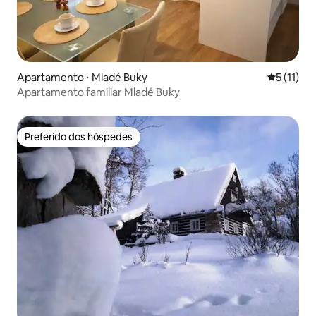
Apartamento ⋅ Mladé Buky
5 de uma a
5 (11)
Apartamento familiar Mladé Buky
Preferido dos hóspedes
Preferido dos hóspedes