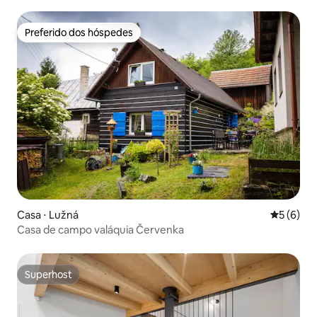
Preferido dos hóspedes
Preferido dos hóspedes
Casa ⋅ Lužná
5 de uma 
5 (6)
Casa de campo valáquia Červenka
Superhost
Superhost