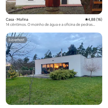
Casa ⋅ Mořina
4,88 de uma a
4,88 (16)
14 cêntimos. O moinho de água e a oficina de pedras
preciosas de Praga
Superhost
Superhost