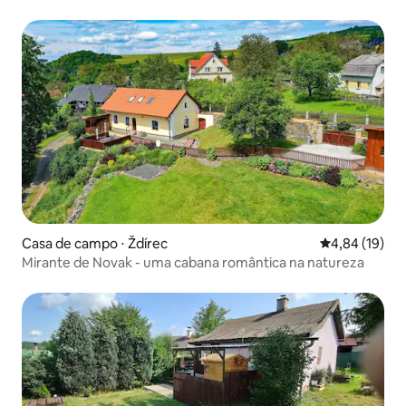
Casa de campo ⋅ Ždírec
4,84 de uma a
4,84 (19)
Mirante de Novak - uma cabana romântica na natureza