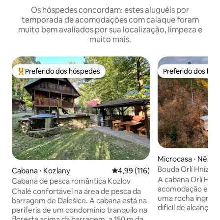
Os hóspedes concordam: estes aluguéis por
temporada de acomodações com caiaque foram
muito bem avaliados por sua localização, limpeza e
muito mais.
Preferido dos hóspedes
Preferido dos hó
Entre os melhores preferidos dos hóspedes
Preferido dos hó
Microcasa ⋅ Němč
Bouda Orlí Hnízdo
Cabana ⋅ Kozlany
4,99 de uma avaliação média de 
4,99 (116)
A cabana Orlí Hní
Cabana de pesca romântica Kozlov
acomodação experi
Chalé confortável na área de pesca da
uma rocha íngrem
barragem de Dalešice. A cabana está na
difícil de alcançar
periferia de um condomínio tranquilo na
Praga, 30 min de P
floresta acima da barragem, a 150 m da