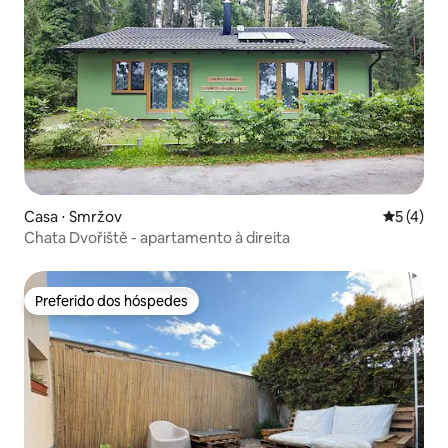
Casa ⋅ Smržov
5 de uma 
5 (4)
Chata Dvořiště - apartamento à direita
Preferido dos hóspedes
Preferido dos hóspedes