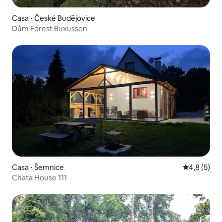
Casa ⋅ České Budějovice
Dům Forest Buxusson
Casa ⋅ Šemnice
4,8 de uma 
4,8 (5)
Chata House 111