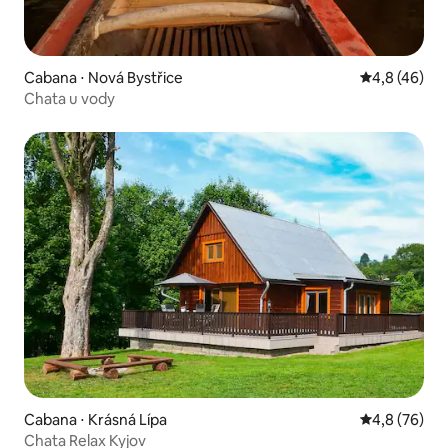
Cabana ⋅ Nová Bystřice
4,8 de uma a
4,8 (46)
Chata u vody
Cabana ⋅ Krásná Lípa
4,8 de uma a
4,8 (76)
Chata Relax Kyjov