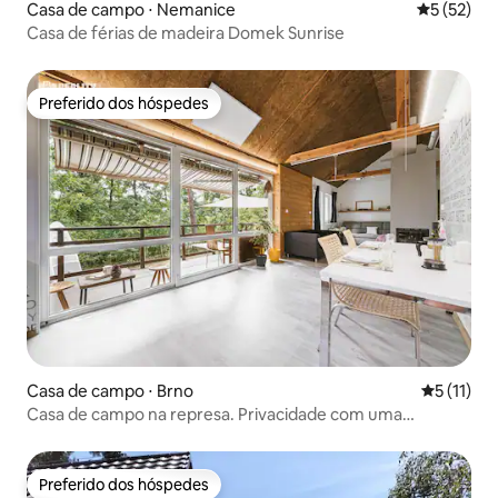
Casa de campo ⋅ Nemanice
5 de uma a
5 (52)
Casa de férias de madeira Domek Sunrise
Preferido dos hóspedes
Preferido dos hóspedes
Casa de campo ⋅ Brno
5 de uma a
5 (11)
Casa de campo na represa. Privacidade com uma
atmosfera incrível
Preferido dos hóspedes
Preferido dos hóspedes