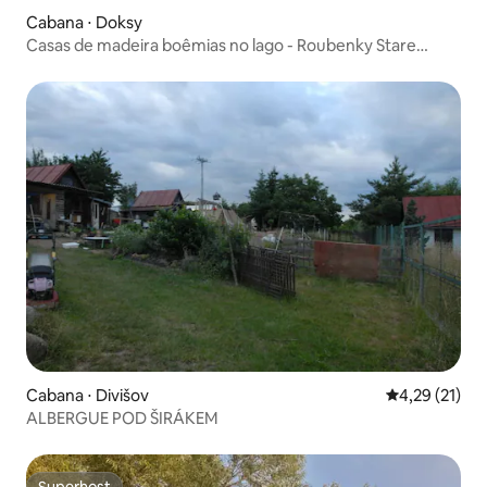
Cabana ⋅ Doksy
Casas de madeira boêmias no lago - Roubenky Stare
Splavy
Cabana ⋅ Divišov
4,29 de uma a
4,29 (21)
ALBERGUE POD ŠIRÁKEM