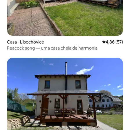
Casa ⋅ Libochovice
4,86 de uma a
4,86 (57)
Peacock song — uma casa cheia de harmonia