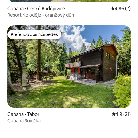
Cabana ⋅ České Budějovice
4,86 de uma 
4,86 (7)
Resort Koloděje - oranžový dům
Preferido dos hóspedes
Preferido dos hóspedes
Cabana ⋅ Tabor
4,9 de uma a
4,9 (21)
Cabana Sovička