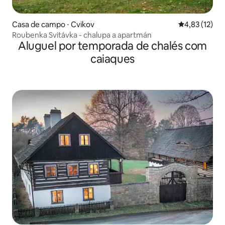
Casa de campo ⋅ Cvikov
4,83 de uma a
4,83 (12)
Roubenka Svitávka - chalupa a apartmán
Aluguel por temporada de chalés com
caiaques