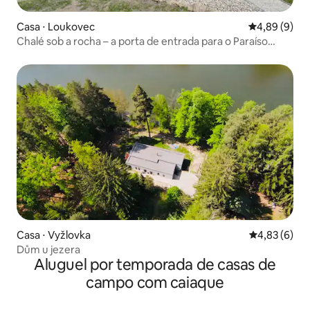
Casa ⋅ Loukovec
4,89 de uma 
4,89 (9)
Chalé sob a rocha – a porta de entrada para o Paraíso
Tcheco
Casa ⋅ Vyžlovka
4,83 de uma 
4,83 (6)
Dům u jezera
Aluguel por temporada de casas de
campo com caiaque