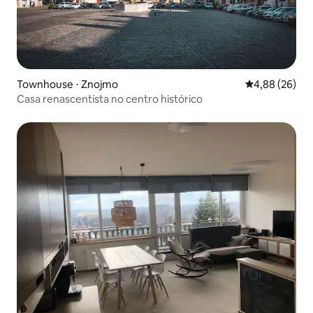
Townhouse ⋅ Znojmo
4,88 de uma a
4,88 (26)
Casa renascentista no centro histórico