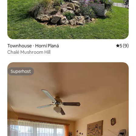
Townhouse ⋅ Horní Planá
5 de uma 
5 (9)
Chalé Mushroom Hill
Superhost
Superhost