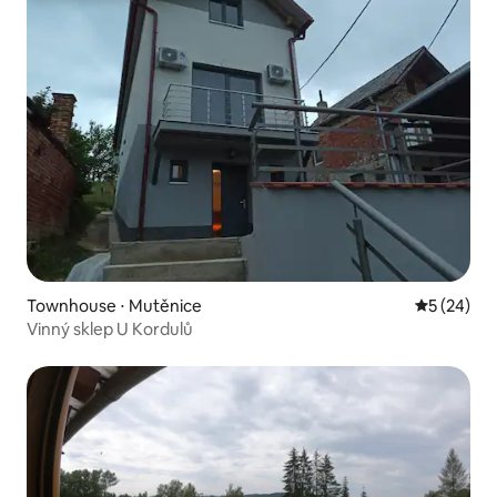
Townhouse ⋅ Mutěnice
5 de uma a
5 (24)
Vinný sklep U Kordulů