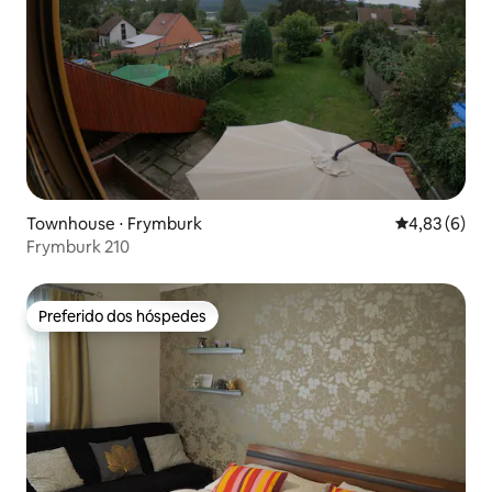
Townhouse ⋅ Frymburk
4,83 de uma 
4,83 (6)
Frymburk 210
Preferido dos hóspedes
Preferido dos hóspedes