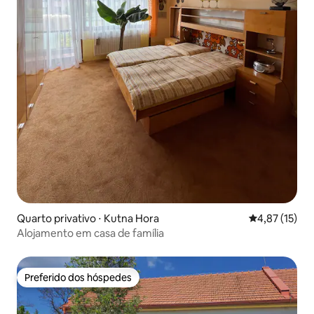
Quarto privativo ⋅ Kutna Hora
4,87 de uma a
4,87 (15)
Alojamento em casa de família
Preferido dos hóspedes
Preferido dos hóspedes