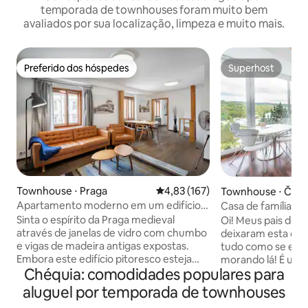
temporada de townhouses foram muito bem
avaliados por sua localização, limpeza e muito mais.
Preferido dos hóspedes
Superhost
Preferido dos hóspedes
Superhost
Townhouse ⋅ Praga
4,83 de uma avaliação média de 
4,83 (167)
Townhouse ⋅ Česk
v
Apartamento moderno em um edifício
Casa de família tc
pitoresco do século XV
Sinta o espírito da Praga medieval
Oi! Meus pais decidiram se mudar e me
através de janelas de vidro com chumbo
deixaram esta cas
e vigas de madeira antigas expostas.
tudo como se eles
Embora este edifício pitoresco esteja
morando lá! É uma
Chéquia: comodidades populares para
repleto de história, este é um
espaçosa casa de 
apartamento verdadeiramente
você pode experim
aluguel por temporada de townhouses
moderno, repleto de móveis de bom
vida dos moradores