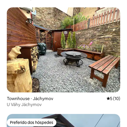
equipada com cafeteira PROFI
NESPRESSO.
Townhouse ⋅ Jáchymov
5 de uma a
5 (10)
U Váhy Jáchymov
Preferido dos hóspedes
Preferido dos hóspedes