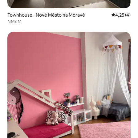
Townhouse ⋅ Nové Město na Moravě
4,25 de uma 
4,25 (4)
NMnM