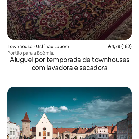
Townhouse ⋅ Ústí nad Labem
4,78 de uma av
4,78 (162)
Portão para a Boêmia.
Aluguel por temporada de townhouses
com lavadora e secadora