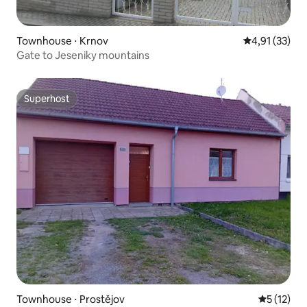
Townhouse ⋅ Krnov
4,91 de uma a
4,91 (33)
Gate to Jeseniky mountains
Superhost
Superhost
Townhouse ⋅ Prostějov
5 de uma a
5 (12)