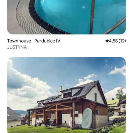
Townhouse ⋅ Pardubice IV
4,58 de uma a
4,58 (12)
JUSTYNA