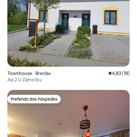
Townhouse ⋅ Breclav
4,83 de uma a
4,83 (18)
Ap.2 U Zámečku
Preferido dos hóspedes
Preferido dos hóspedes