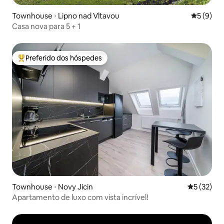
Townhouse ⋅ Lipno nad Vltavou
5 de uma 
5 (9)
Casa nova para 5 + 1
Preferido dos hóspedes
Entre os melhores preferidos dos hóspedes
Townhouse ⋅ Novy Jicin
5 de uma a
5 (32)
Apartamento de luxo com vista incrível!