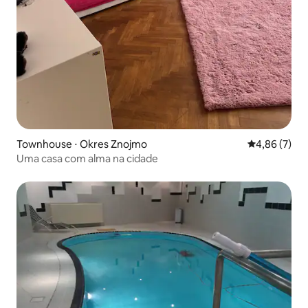
Townhouse ⋅ Okres Znojmo
4,86 de uma 
4,86 (7)
Uma casa com alma na cidade