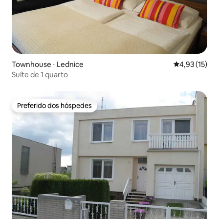
Townhouse ⋅ Lednice
4,93 de uma a
4,93 (15)
Suíte de 1 quarto
Preferido dos hóspedes
Preferido dos hóspedes