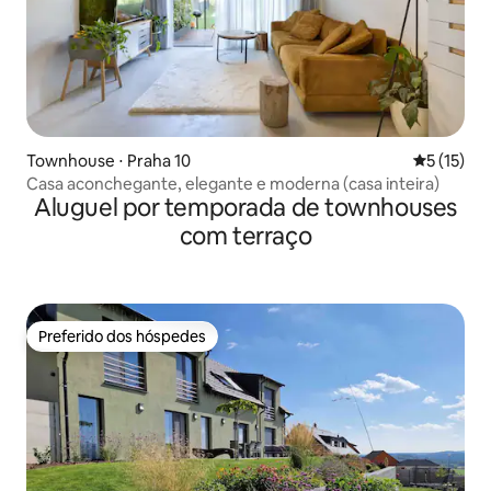
Townhouse ⋅ Praha 10
5 de uma a
5 (15)
Casa aconchegante, elegante e moderna (casa inteira)
Aluguel por temporada de townhouses
com terraço
Preferido dos hóspedes
Preferido dos hóspedes