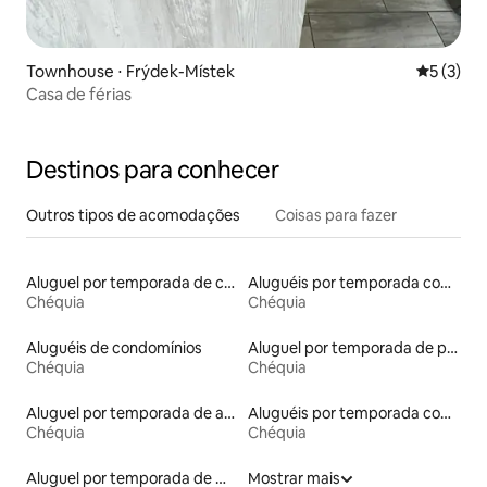
Townhouse ⋅ Frýdek-Místek
5 de uma 
5 (3)
Casa de férias
Destinos para conhecer
Outros tipos de acomodações
Coisas para fazer
Aluguel por temporada de casas arredondadas
Aluguéis por temporada com acesso à praia
Chéquia
Chéquia
Aluguéis de condomínios
Aluguel por temporada de pensões coreanas
Chéquia
Chéquia
Aluguel por temporada de apart-hotéis
Aluguéis por temporada com cama de altura acessível
Chéquia
Chéquia
Aluguel por temporada de microcasas
Mostrar mais