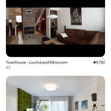
Townhouse ⋅ Loučná pod Klínovcem
5 de uma a
5 (16)
K2