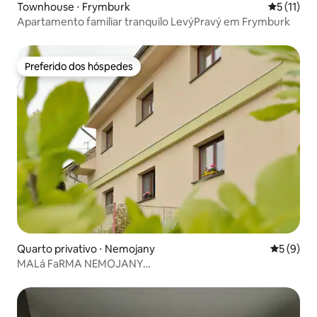
Townhouse ⋅ Frymburk
5 de uma a
5 (11)
Apartamento familiar tranquilo LevýPravý em Frymburk
Preferido dos hóspedes
Preferido dos hóspedes
Quarto privativo ⋅ Nemojany
5 de uma 
5 (9)
MALá FaRMA NEMOJANY
_familyhouse_PENZION_room_I