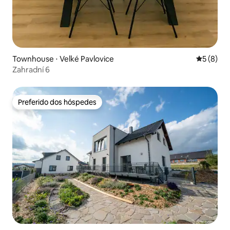
Townhouse ⋅ Velké Pavlovice
5 de uma 
5 (8)
Zahradní 6
Preferido dos hóspedes
Preferido dos hóspedes