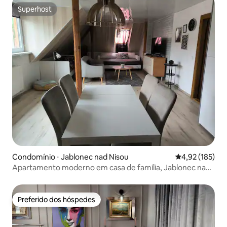
Superhost
Superhost
Condomínio ⋅ Jablonec nad Nisou
4,92 de uma av
4,92 (185)
Apartamento moderno em casa de família, Jablonec nad
Nisou
Preferido dos hóspedes
Preferido dos hóspedes