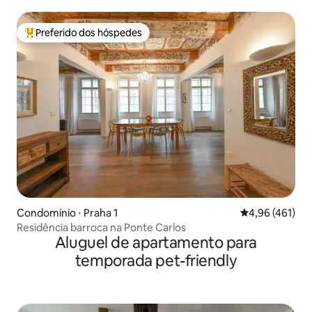
Preferido dos hóspedes
Entre os melhores preferidos dos hóspedes
Condomínio ⋅ Praha 1
4,96 de uma av
4,96 (461)
Residência barroca na Ponte Carlos
Aluguel de apartamento para
temporada pet-friendly