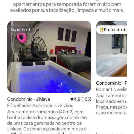
apartamentos para temporada foram muito bem
avaliados por sua localização, limpeza e muito mais.
Superhost
Preferido dos 
Superhost
Entre os melhore
Condomínio ⋅ Prah
Romantic wellnes
Apartamento nov
Condomínio ⋅ Jihlava
4,9 de uma avaliação média de 
4,9 (105)
localizado em uma
FiftyShades Apartmán s vířivkou
Praga, nas proxim
Apartamento romântico (40m2) com
e, ao mesmo temp
banheira de hidromassagem no térreo
minutos do centro
de uma casa geminada no centro de
para 2 pessoas qu
Jihlava. Cozinha equipada com mesa de
da cidade e, ao 