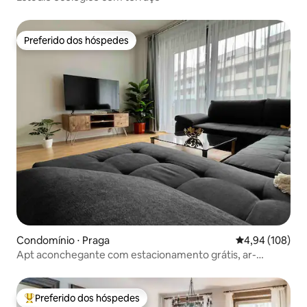
Preferido dos hóspedes
Preferido dos hóspedes
Condomínio ⋅ Praga
4,94 de uma av
4,94 (108)
Apt aconchegante com estacionamento grátis, ar-
condicionado e varanda
Preferido dos hóspedes
Entre os melhores preferidos dos hóspedes