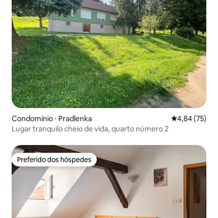
Condomínio ⋅ Pradlenka
4,84 de uma a
4,84 (75)
Lugar tranquilo cheio de vida, quarto número 2
Preferido dos hóspedes
Preferido dos hóspedes