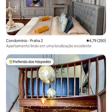
Condomínio ⋅ Praha 2
4,79 de uma av
4,79 (250)
Apartamento lindo em uma localização excelente
Preferido dos hóspedes
Entre os melhores preferidos dos hóspedes