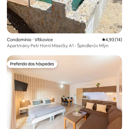
Condomínio ⋅ Vítkovice
4,93 de uma a
4,93 (14)
Apartmány Petr Horní Mísečky A1 - Špindlerův Mlýn
Preferido dos hóspedes
Preferido dos hóspedes