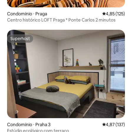
Condomínio ⋅ Praga
4,85 de uma av
4,85 (125)
Centro histórico LOFT Praga * Ponte Carlos 2 minutos
Superhost
Superhost
Condomínio ⋅ Praha 3
4,87 de uma av
4,87 (137)
Estúdio ecológico com terraço