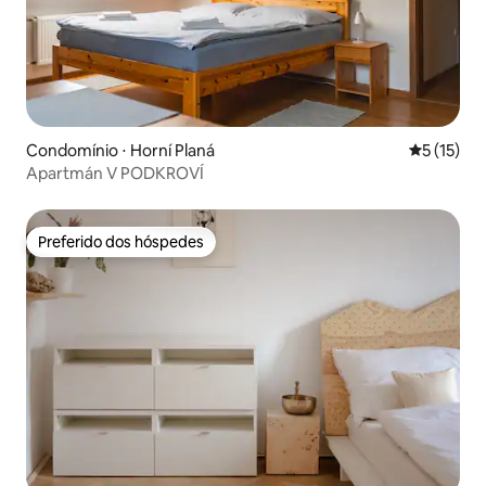
Condomínio ⋅ Horní Planá
5 de uma a
5 (15)
Apartmán V PODKROVÍ
Preferido dos hóspedes
Preferido dos hóspedes