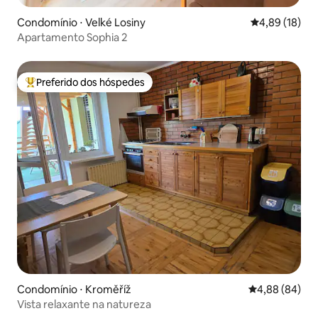
Condomínio ⋅ Velké Losiny
4,89 de uma a
4,89 (18)
Apartamento Sophia 2
Preferido dos hóspedes
Entre os melhores preferidos dos hóspedes
Condomínio ⋅ Kroměříž
4,88 de uma av
4,88 (84)
Vista relaxante na natureza