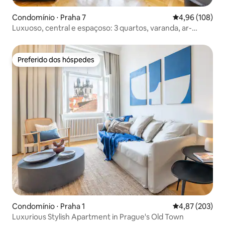
Condomínio ⋅ Praha 7
4,96 de uma av
4,96 (108)
Luxuoso, central e espaçoso: 3 quartos, varanda, ar-
condicionado
Preferido dos hóspedes
Preferido dos hóspedes
Condomínio ⋅ Praha 1
4,87 de uma av
4,87 (203)
Luxurious Stylish Apartment in Prague's Old Town