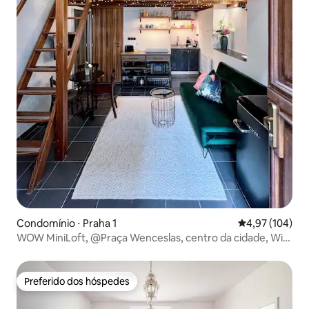
Condomínio ⋅ Praha 1
4,97 de uma av
4,97 (104)
WOW MiniLoft, @Praça Wenceslas, centro da cidade, Wi-
Fi
Preferido dos hóspedes
Preferido dos hóspedes