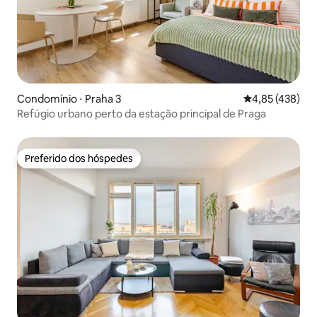
Condomínio ⋅ Praha 3
4,85 de uma av
4,85 (438)
Refúgio urbano perto da estação principal de Praga
Preferido dos hóspedes
Preferido dos hóspedes