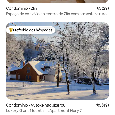
Condomínio ⋅ Zlín
5 de uma a
5 (29)
Espaço de convívio no centro de Zlín com atmosfera rural
Preferido dos hóspedes
Entre os melhores preferidos dos hóspedes
Condomínio ⋅ Vysoké nad Jizerou
5 de uma a
5 (49)
Luxury Giant Mountains Apartment Hory 7