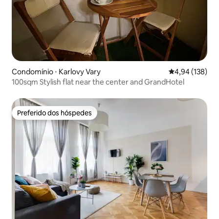
Condomínio ⋅ Karlovy Vary
4,94 de uma av
4,94 (138)
100sqm Stylish flat near the center and GrandHotel
Preferido dos hóspedes
Preferido dos hóspedes