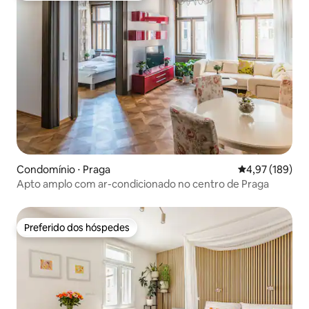
Condomínio ⋅ Praga
4,97 de uma av
4,97 (189)
Apto amplo com ar-condicionado no centro de Praga
Preferido dos hóspedes
Preferido dos hóspedes