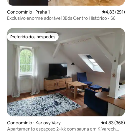
Condomínio ⋅ Praha 1
4,83 de uma av
4,83 (291)
Exclusivo enorme adorável 3Bds Centro Histórico - S6
Preferido dos hóspedes
Preferido dos hóspedes
Condomínio ⋅ Karlovy Vary
4,83 de uma ava
4,83 (366)
Apartamento espaçoso 2+kk com sauna em K.Varech