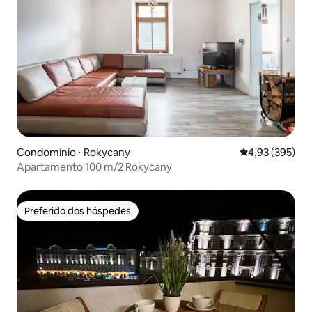
Condomínio ⋅ Rokycany
4,93 de uma av
4,93 (395)
Apartamento 100 m/2 Rokycany
Preferido dos hóspedes
Preferido dos hóspedes