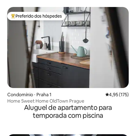
Tuhnice
Preferido dos hóspedes
Entre os melhores preferidos dos hóspedes
Condomínio ⋅ Praha 1
4,95 de uma av
4,95 (175)
Home Sweet Home OldTown Prague
Aluguel de apartamento para
temporada com piscina