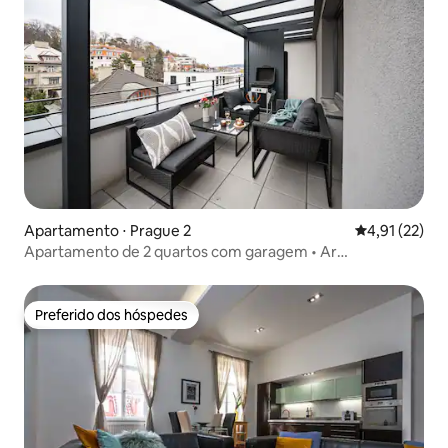
Apartamento ⋅ Prague 2
4,91 de uma a
4,91 (22)
Apartamento de 2 quartos com garagem • Ar
condicionado • Terraço e churrasqueira • Varanda
Preferido dos hóspedes
Preferido dos hóspedes