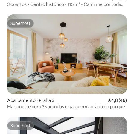
3 quartos • Centro histórico • 115 m² • Caminhe por toda
parte
Superhost
Superhost
Apartamento ⋅ Praha 3
4,8 de uma a
4,8 (46)
Maisonette com 3 varandas e garagem ao lado do parque
Superhost
Superhost