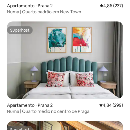
Apartamento ⋅ Praha 2
4,86 de uma av
4,86 (237)
Numa | Quarto padrão em New Town
Superhost
Superhost
Apartamento ⋅ Praha 2
4,84 de uma ava
4,84 (299)
Numa | Quarto médio no centro de Praga
Superhost