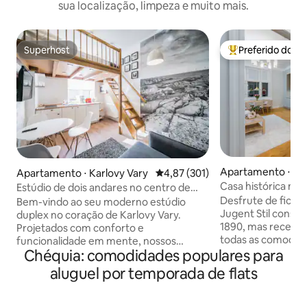
sua localização, limpeza e muito mais.
Superhost
Preferido dos 
Superhost
Entre os melhore
Apartamento ⋅ Pra
Apartamento ⋅ Karlovy Vary
4,87 de uma avaliação média de 
4,87 (301)
Casa histórica nov
Estúdio de dois andares no centro de
Cidade Antiga
Karlovy Vary
Desfrute de ficar 
Bem-vindo ao seu moderno estúdio
Jugent Stil constr
duplex no coração de Karlovy Vary.
1890, mas recen
Projetados com conforto e
todas as comodid
funcionalidade em mente, nossos
Chéquia: comodidades populares para
poderia desejar, in
apartamentos duplex oferecem um
condicionado emb
layout elegante de dois andares que cria
aluguel por temporada de flats
quartos. Apartame
um ambiente espaçoso, mas acolhedor
lindamente decora
— ideal para férias curtas na cidade e
históricos decora
estadias mais longas. Cada apartamento