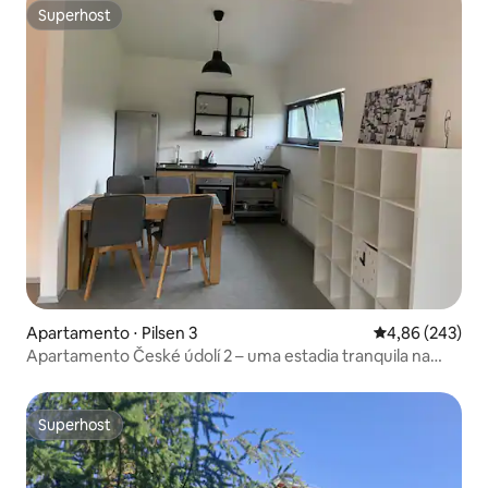
Superhost
Superhost
Apartamento ⋅ Pilsen 3
4,86 de uma ava
4,86 (243)
Apartamento České údolí 2 – uma estadia tranquila na
natureza
Superhost
Superhost