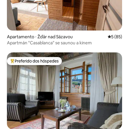
Apartamento ⋅ Žďár nad Sázavou
5 de uma a
5 (85)
Apartmán "Casablanca" se saunou a kinem
Preferido dos hóspedes
Entre os melhores preferidos dos hóspedes