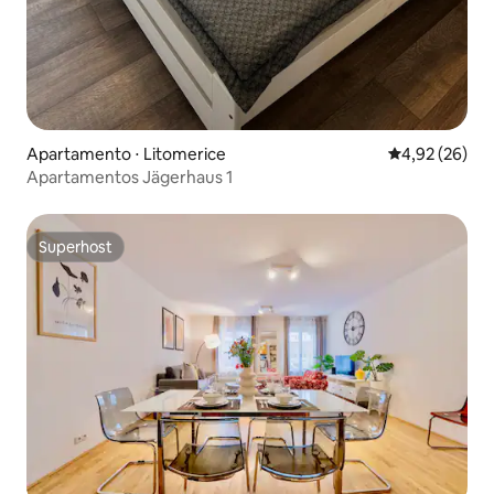
Apartamento ⋅ Litomerice
4,92 de uma a
4,92 (26)
Apartamentos Jägerhaus 1
Superhost
Superhost