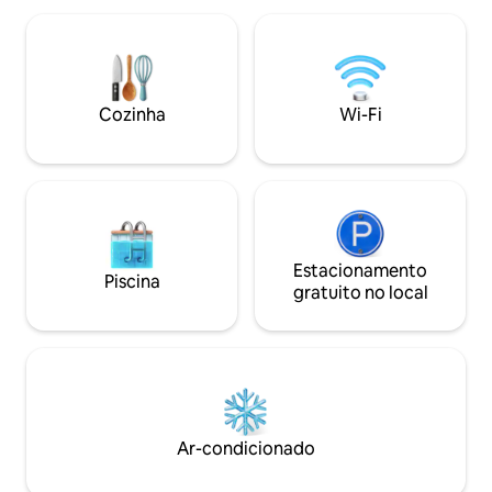
estuque ornament
possui uma cozinha totalmente
meados do século
equipada, área de dormir confortável,
parte, banheiro c
Wi-Fi de alta velocidade, Smart TV com
vaso sanitário separado. O l
Netflix, Apple TV e detalhes de interior
para chamar de la
cuidadosamente selecionados para
Cozinha
Wi-Fi
Praga, seja para 
ajudar você a se sentir em casa desde o
semana, viagem de
momento da chegada. Os apartamentos
mais longas.
estão localizados no centro de Karlovy
Vary, a uma curta distância a pé do
famoso calçadão do spa, cafés,
restaurantes e atrações locais, mas
ainda assim oferecem um espaço calmo
e relaxante para descansar depois de
Estacionamento
Piscina
explorar a cidade. Para sua comodidade,
gratuito no local
oferecemos um check-in automático
fácil e sem contato, dando a você total
flexibilidade para chegar a qualquer
momento. Nossa equipe está sempre
disponível online e fica feliz em ajudar
com recomendações, dúvidas ou
qualquer coisa que você possa precisar
Ar-condicionado
durante a estadia. Criamos esses
espaços com atenção a cada detalhe