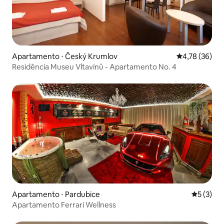
Apartamento ⋅ Český Krumlov
4,78 de uma a
4,78 (36)
Residência Museu Vltavínů - Apartamento No. 4
Apartamento ⋅ Pardubice
5 de uma 
5 (3)
Apartamento Ferrari Wellness