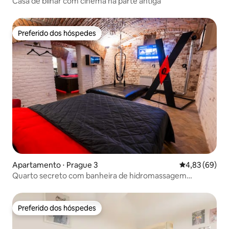
Casa de bilhar com cinema na parte antiga
Preferido dos hóspedes
Preferido dos hóspedes
Apartamento ⋅ Prague 3
4,83 de uma a
4,83 (69)
Quarto secreto com banheira de hidromassagem
subterrânea
Preferido dos hóspedes
Preferido dos hóspedes