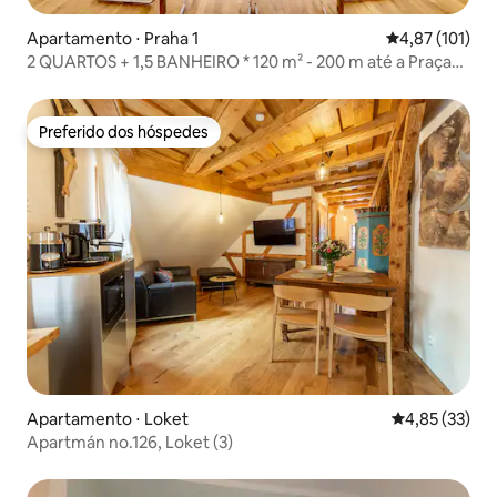
Apartamento ⋅ Praha 1
4,87 de uma av
4,87 (101)
2 QUARTOS + 1,5 BANHEIRO * 120 m² - 200 m até a Praça
Venceslau
Preferido dos hóspedes
Preferido dos hóspedes
Apartamento ⋅ Loket
4,85 de uma a
4,85 (33)
Apartmán no.126, Loket (3)