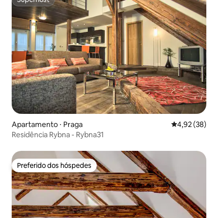
Superhost
Apartamento ⋅ Praga
4,92 de uma a
4,92 (38)
Residência Rybna - Rybna31
Preferido dos hóspedes
Preferido dos hóspedes