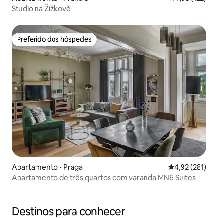
Studio na Žižkově
Preferido dos hóspedes
Preferido dos hóspedes
Apartamento ⋅ Praga
4,92 de uma av
4,92 (281)
Apartamento de três quartos com varanda MN6 Suites
Destinos para conhecer