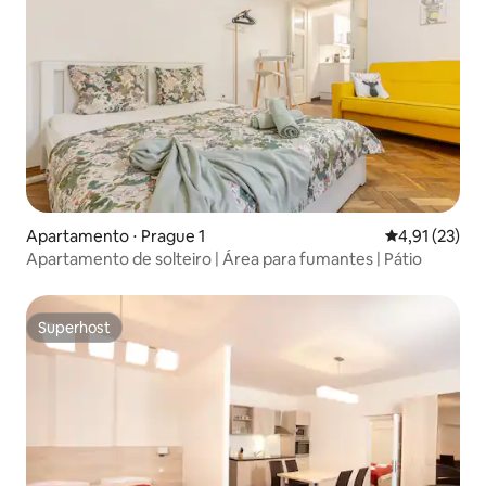
Apartamento ⋅ Prague 1
4,91 de uma a
4,91 (23)
Apartamento de solteiro | Área para fumantes | Pátio
Superhost
Superhost