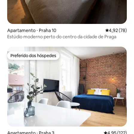
Apartamento ⋅ Praha 10
4,92 de uma a
4,92 (78)
Estúdio moderno perto do centro da cidade de Praga
Preferido dos hóspedes
Preferido dos hóspedes
Apartamento ⋅ Praha 3
4,95 de uma av
4,95 (122)