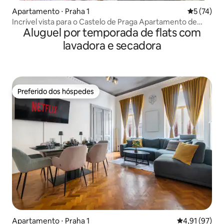
Apartamento ⋅ Praha 1
5 de uma a
5 (74)
Incrível vista para o Castelo de Praga Apartamento de
Aluguel por temporada de flats com
dois quartos
lavadora e secadora
Preferido dos hóspedes
Preferido dos hóspedes
Apartamento ⋅ Praha 1
4,91 de uma a
4,91 (97)