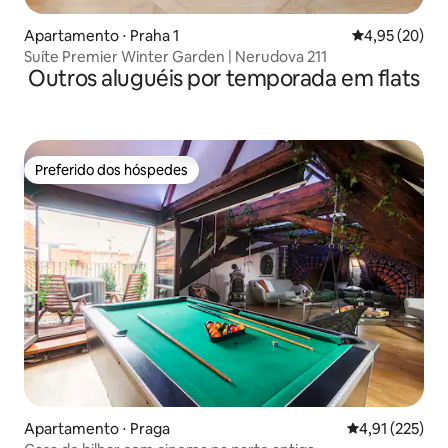
Apartamento ⋅ Praha 1
4,95 de uma a
4,95 (20)
Suíte Premier Winter Garden | Nerudova 211
Outros aluguéis por temporada em flats
Preferido dos hóspedes
Preferido dos hóspedes
Apartamento ⋅ Praga
4,91 de uma av
4,91 (225)