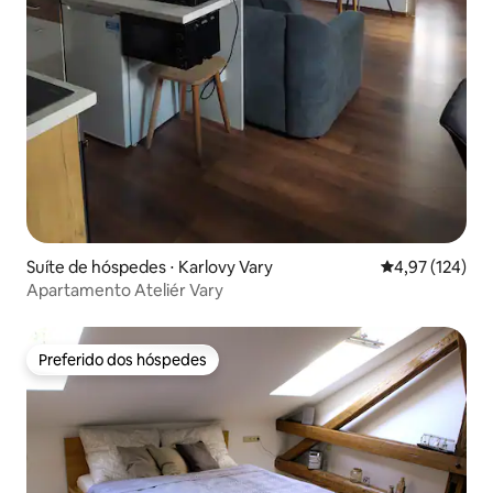
Suíte de hóspedes ⋅ Karlovy Vary
4,97 de uma av
4,97 (124)
Apartamento Ateliér Vary
Preferido dos hóspedes
Preferido dos hóspedes