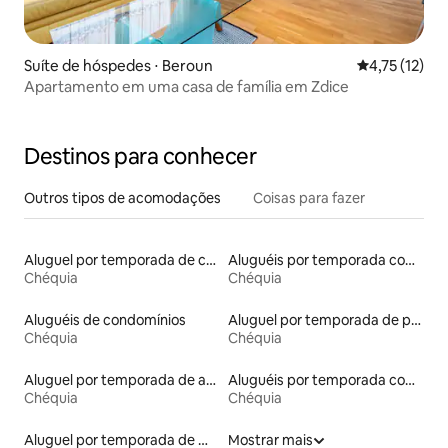
Suíte de hóspedes ⋅ Beroun
4,75 de uma a
4,75 (12)
Apartamento em uma casa de família em Zdice
Destinos para conhecer
Outros tipos de acomodações
Coisas para fazer
Aluguel por temporada de casas arredondadas
Aluguéis por temporada com acesso à praia
Chéquia
Chéquia
Aluguéis de condomínios
Aluguel por temporada de pensões coreanas
Chéquia
Chéquia
Aluguel por temporada de apart-hotéis
Aluguéis por temporada com cama de altura acessível
Chéquia
Chéquia
Aluguel por temporada de microcasas
Mostrar mais