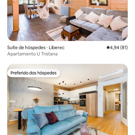
Suíte de hóspedes ⋅ Liberec
4,94 de uma a
4,94 (81)
Apartamento U Tristana
Preferido dos hóspedes
Preferido dos hóspedes