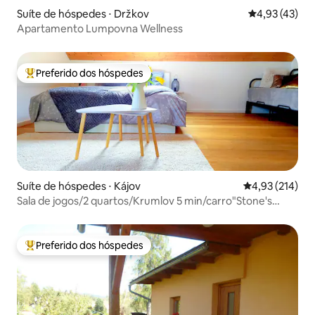
Suíte de hóspedes ⋅ Držkov
4,93 de uma a
4,93 (43)
Apartamento Lumpovna Wellness
Preferido dos hóspedes
Entre os melhores preferidos dos hóspedes
Suíte de hóspedes ⋅ Kájov
4,93 de uma av
4,93 (214)
Sala de jogos/2 quartos/Krumlov 5 min/carro"Stone's
throw"
Preferido dos hóspedes
Entre os melhores preferidos dos hóspedes