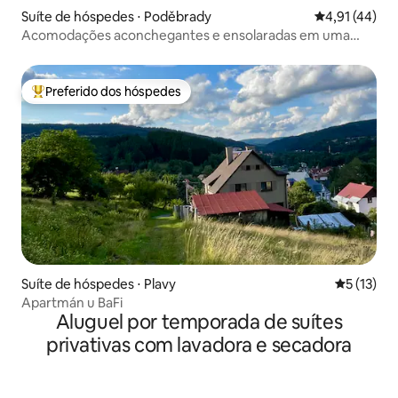
Suíte de hóspedes ⋅ Poděbrady
4,91 de uma a
4,91 (44)
Acomodações aconchegantes e ensolaradas em uma
casa de família com terraço
Preferido dos hóspedes
Entre os melhores preferidos dos hóspedes
Suíte de hóspedes ⋅ Plavy
5 de uma a
5 (13)
Apartmán u BaFi
Aluguel por temporada de suítes
privativas com lavadora e secadora