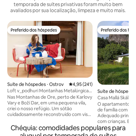
temporada de suítes privativas foram muito bem
avaliados por sua localização, limpeza e muito mais.
Preferido dos hóspedes
Preferido dos hó
Preferido dos hóspedes
Preferido dos hó
Suíte de hóspedes ⋅ Ostrov
4,95 de uma avaliação média de 
4,95 (241)
Loft v_podhuri Montanhas Metalúrgicas
Suíte de hóspedes 
com banheira
la
Nas Montanhas de Ore, perto de Karlovy
Casa Mallá Skála 
Vary e Boží Dar, em uma pequena vila,
deslumbrante do 
O apartamento fa
criei o nosso refúgio. Um sótão
de família com um
cuidadosamente reconstruído com vista
Adequado principa
para a natureza, uma banheira de
com crianças. Ele 
hidromassagem no terraço (por uma
Chéquia: comodidades populares para
uma parte mais tra
taxa adicional) e um home theater.
enquanto está a c
aluguel por temporada de suítes