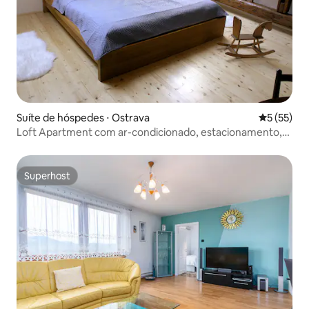
Suíte de hóspedes ⋅ Ostrava
5 de uma a
5 (55)
Loft Apartment com ar-condicionado, estacionamento,
jardim, churrasqueira
Superhost
Superhost