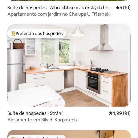
Suíte de hóspedes ⋅ Albrechtice v Jizerských horá
5 de uma a
5 (10)
ch
Apartamento com jardim no Chalupa U Tří srnek
Preferido dos hóspedes
Entre os melhores preferidos dos hóspedes
Suíte de hóspedes ⋅ Strání
4,99 de uma a
4,99 (91)
Alojamento em Bílých Karpatech