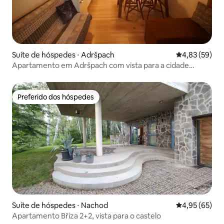
Suíte de hóspedes ⋅ Adršpach
4,83 de uma a
4,83 (59)
Apartamento em Adršpach com vista para a cidade
rochosa 2
Preferido dos hóspedes
Preferido dos hóspedes
Suíte de hóspedes ⋅ Nachod
4,95 de uma a
4,95 (65)
Apartamento Bříza 2+2, vista para o castelo