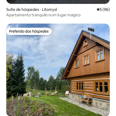
Suíte de hóspedes ⋅ Litomysl
5 de uma a
5 (96)
Apartamento tranquilo num lugar mágico
Preferido dos hóspedes
Preferido dos hóspedes