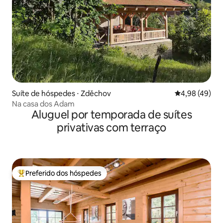
Suíte de hóspedes ⋅ Zděchov
4,98 de uma a
4,98 (49)
Na casa dos Adam
Aluguel por temporada de suítes
privativas com terraço
Preferido dos hóspedes
Entre os melhores preferidos dos hóspedes