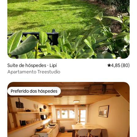
Suíte de hóspedes ⋅ Lipí
4,85 de uma a
4,85 (80)
Apartamento Treestudio
Preferido dos hóspedes
Preferido dos hóspedes