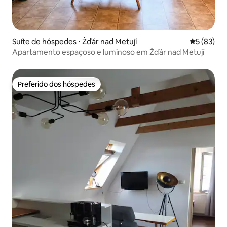
Suíte de hóspedes ⋅ Žďár nad Metují
5 de uma a
5 (83)
Apartamento espaçoso e luminoso em Žďár nad Metují
Preferido dos hóspedes
Preferido dos hóspedes