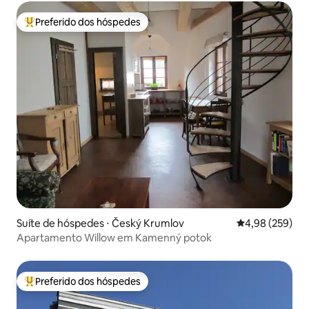
Preferido dos hóspedes
Entre os melhores preferidos dos hóspedes
Suíte de hóspedes ⋅ Český Krumlov
4,98 de uma ava
4,98 (259)
Apartamento Willow em Kamenný potok
Preferido dos hóspedes
Entre os melhores preferidos dos hóspedes