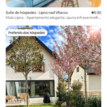
Suíte de hóspedes ⋅ Lipno nad Vltavou
5 de uma 
5 (6)
Molo Lipno - Apartamento elegante, sauna infravermelha,
estacionamento
Preferido dos hóspedes
Preferido dos hóspedes