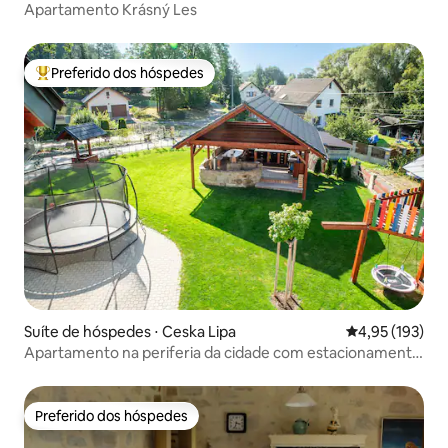
Apartamento Krásný Les
Preferido dos hóspedes
Entre os melhores preferidos dos hóspedes
Suíte de hóspedes ⋅ Ceska Lipa
4,95 de uma av
4,95 (193)
Apartamento na periferia da cidade com estacionamento
privativo
Preferido dos hóspedes
Preferido dos hóspedes