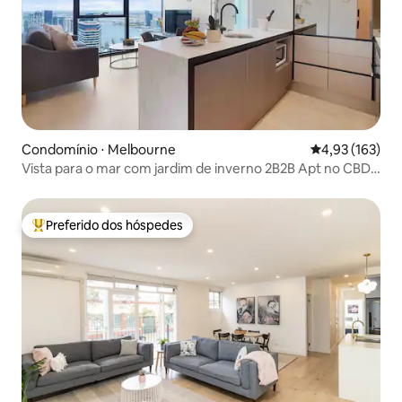
Condomínio ⋅ Melbourne
4,93 de uma av
4,93 (163)
Vista para o mar com jardim de inverno 2B2B Apt no CBD
central
Preferido dos hóspedes
Entre os melhores preferidos dos hóspedes