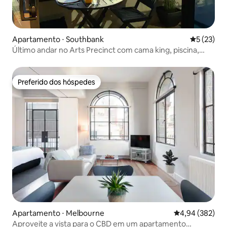
Apartamento ⋅ Southbank
5 de uma a
5 (23)
Último andar no Arts Precinct com cama king, piscina,
sauna a vapor
Preferido dos hóspedes
Preferido dos hóspedes
Apartamento ⋅ Melbourne
4,94 de uma ava
4,94 (382)
Aproveite a vista para o CBD em um apartamento