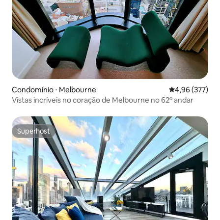
Condomínio ⋅ Melbourne
4,96 de uma av
4,96 (377)
Vistas incríveis no coração de Melbourne no 62º andar
Superhost
Superhost