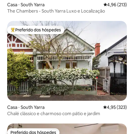
Casa ⋅ South Yarra
4,96 de uma av
4,96 (213)
The Chambers - South Yarra Luxo e Localização
Preferido dos hóspedes
Entre os melhores preferidos dos hóspedes
Casa ⋅ South Yarra
4,95 de uma av
4,95 (323)
Chalé clássico e charmoso com pátio e jardim
Preferido dos hóspedes