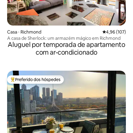
Casa ⋅ Richmond
4,96 de uma av
4,96 (107)
A casa de Sherlock: um armazém mágico em Richmond
Aluguel por temporada de apartamento
com ar-condicionado
Preferido dos hóspedes
Entre os melhores preferidos dos hóspedes