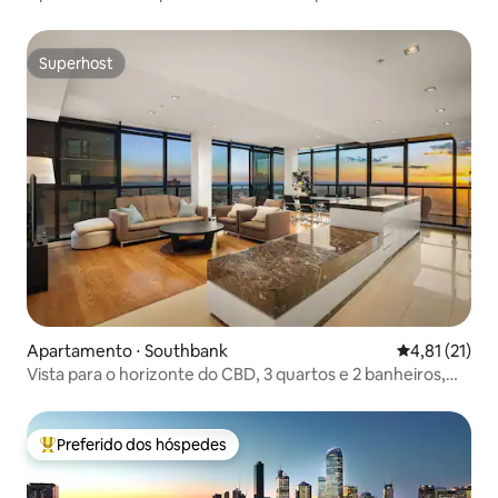
boutique
Superhost
Superhost
Apartamento ⋅ Southbank
4,81 de uma a
4,81 (21)
Vista para o horizonte do CBD, 3 quartos e 2 banheiros,
cassino e estacionamento grátis
Preferido dos hóspedes
Entre os melhores preferidos dos hóspedes