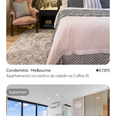
Condomínio ⋅ Melbourne
5 de uma av
5 (101)
Apartamento no centro da cidade na Collins St
Superhost
Superhost