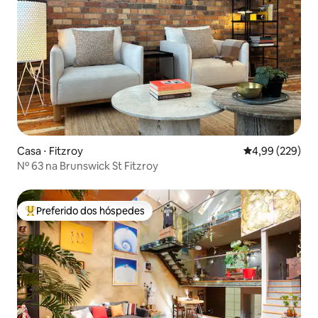
Casa ⋅ Fitzroy
4,99 de uma ava
4,99 (229)
Nº 63 na Brunswick St Fitzroy
Preferido dos hóspedes
Entre os melhores preferidos dos hóspedes