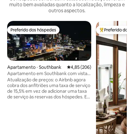
muito bem avaliadas quanto a localização, limpeza e
outros aspectos.
Preferido dos hóspedes
Preferido dos 
Preferido dos hóspedes
Entre os melhore
Apartamento ⋅ Southbank
4,85 de uma avaliação média de 
4,85 (206)
Apartamento em Southbank com vistas
incríveis e estacionamento gratuito
Atualização de preços: o Airbnb agora
cobra dos anfitriões uma taxa de serviço
de 15,5% em vez de adicionar uma taxa
de serviço às reservas dos hóspedes. Em
decorrência disso, nossas tarifas por
noite foram ligeiramente ajustadas e
você notará que não há taxa de serviço
separada do Airbnb adicionada no
momento do check-out. Agradecemos
sua compreensão Nosso apartamento