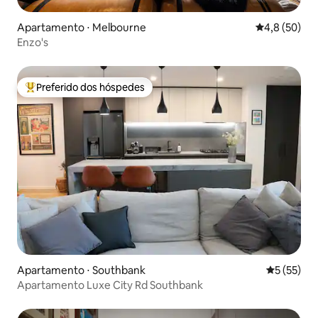
Apartamento ⋅ Melbourne
4,8 de uma a
4,8 (50)
Enzo's
Preferido dos hóspedes
Entre os melhores preferidos dos hóspedes
Apartamento ⋅ Southbank
5 de uma a
5 (55)
Apartamento Luxe City Rd Southbank