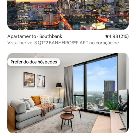
Apartamento ⋅ Southbank
4,98 de uma av
4,98 (215)
Vista incrível 3 QT*2 BANHEIROS*P APT no coração de
Southbank
Preferido dos hóspedes
Preferido dos hóspedes