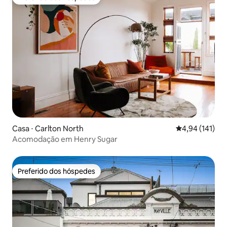
Preferido dos hóspedes
Casa ⋅ Carlton North
4,94 de uma av
4,94 (141)
Acomodação em Henry Sugar
Preferido dos hóspedes
Preferido dos hóspedes