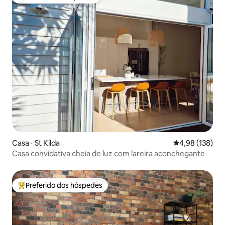
Preferido dos hóspedes
Casa ⋅ St Kilda
4,98 de uma av
4,98 (138)
Casa convidativa cheia de luz com lareira aconchegante
Preferido dos hóspedes
Entre os melhores preferidos dos hóspedes