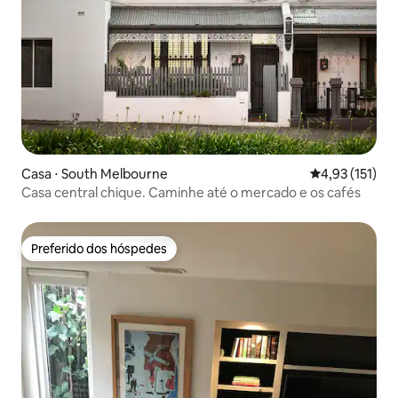
Casa ⋅ South Melbourne
4,93 de uma av
4,93 (151)
Casa central chique. Caminhe até o mercado e os cafés
Preferido dos hóspedes
Preferido dos hóspedes