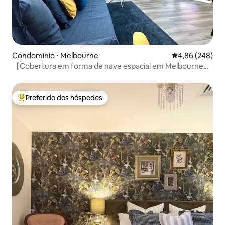
Condomínio ⋅ Melbourne
4,86 de uma ava
4,86 (248)
【Cobertura em forma de nave espacial em Melbourne
com vista】 única
Preferido dos hóspedes
Entre os melhores preferidos dos hóspedes