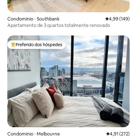
Condomínio ⋅ Southbank
4,99 de uma av
4,99 (149)
Apartamento de 3 quartos totalmente renovado
Preferido dos hóspedes
Entre os melhores preferidos dos hóspedes
Condomínio ⋅ Melbourne
4,91 de uma av
4,91 (272)