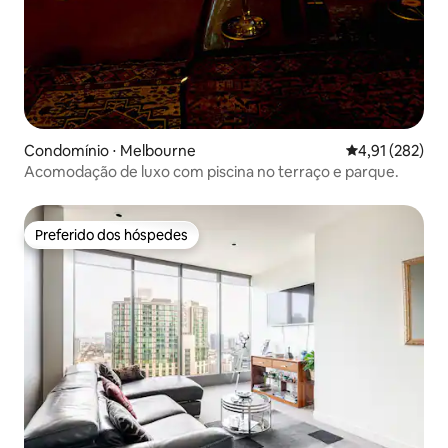
Condomínio ⋅ Melbourne
4,91 de uma av
4,91 (282)
Acomodação de luxo com piscina no terraço e parque.
Preferido dos hóspedes
Preferido dos hóspedes