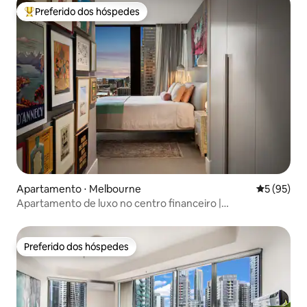
Preferido dos hóspedes
Entre os melhores preferidos dos hóspedes
Apartamento ⋅ Melbourne
5 de uma a
5 (95)
Apartamento de luxo no centro financeiro |
Estacionamento gratuito e piscina
Preferido dos hóspedes
Preferido dos hóspedes