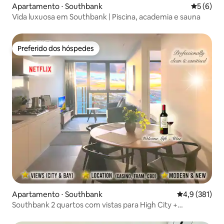
Apartamento ⋅ Southbank
5 de uma 
5 (6)
Vida luxuosa em Southbank | Piscina, academia e sauna
Preferido dos hóspedes
Preferido dos hóspedes
Apartamento ⋅ Southbank
4,9 de uma av
4,9 (381)
Southbank 2 quartos com vistas para High City +
academia + piscina + sauna + Wi-Fi