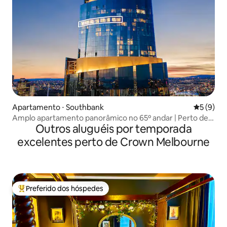
Apartamento ⋅ Southbank
5 de uma 
5 (9)
Amplo apartamento panorâmico no 65º andar | Perto de
Outros aluguéis por temporada
Crown 3B3.5B2C
excelentes perto de Crown Melbourne
Preferido dos hóspedes
Entre os melhores preferidos dos hóspedes