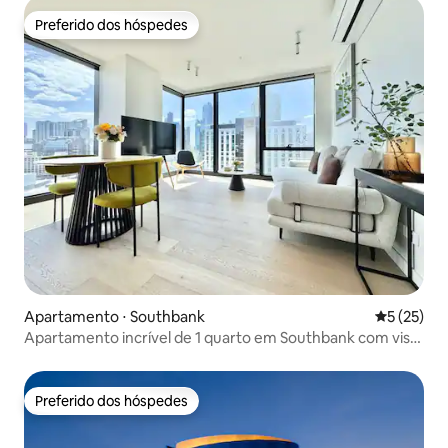
Preferido dos hóspedes
Preferido dos hóspedes
Apartamento ⋅ Southbank
5 de uma a
5 (25)
Apartamento incrível de 1 quarto em Southbank com vista
desobstruída da cidade
Preferido dos hóspedes
Preferido dos hóspedes