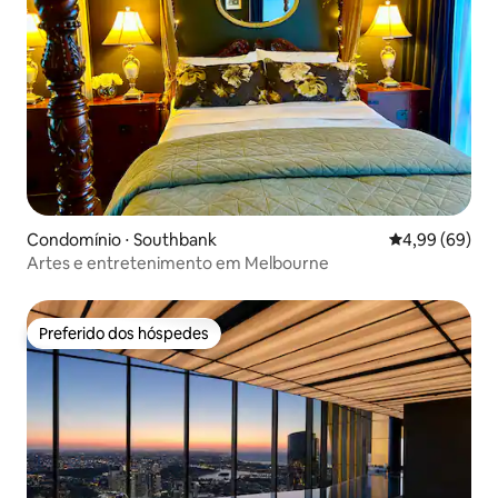
Condomínio ⋅ Southbank
4,99 de uma av
4,99 (69)
Artes e entretenimento em Melbourne
Preferido dos hóspedes
Preferido dos hóspedes