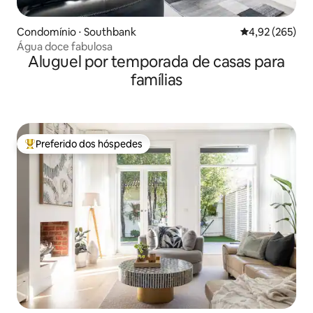
Condomínio ⋅ Southbank
4,92 de uma av
4,92 (265)
Água doce fabulosa
Aluguel por temporada de casas para
famílias
Preferido dos hóspedes
Entre os melhores preferidos dos hóspedes