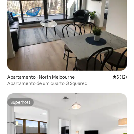
Apartamento ⋅ North Melbourne
5 de uma a
5 (12)
Apartamento de um quarto Q Squared
Superhost
Superhost