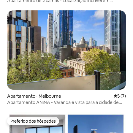
Apartamento de 2 camas - Localização incrível em
Southbank
Apartamento ⋅ Melbourne
5 de uma 
5 (7)
Apartamento ANiNA - Varanda e vista para a cidade de
Melbourne
Preferido dos hóspedes
Preferido dos hóspedes