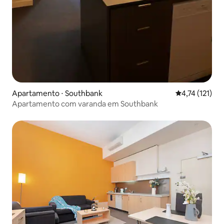
Apartamento ⋅ Southbank
4,74 de uma av
4,74 (121)
Apartamento com varanda em Southbank