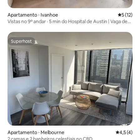
Apartamento ⋅ Ivanhoe
5 de uma a
5 (12)
Vistas no 9º andar · 5 min do Hospital de Austin | Vaga de
estacionamento
Superhost
Superhost
Apartamento ⋅ Melbourne
4,5 de uma 
4,5 (4)
2 camas e 2 banheiros celestiais no CBD