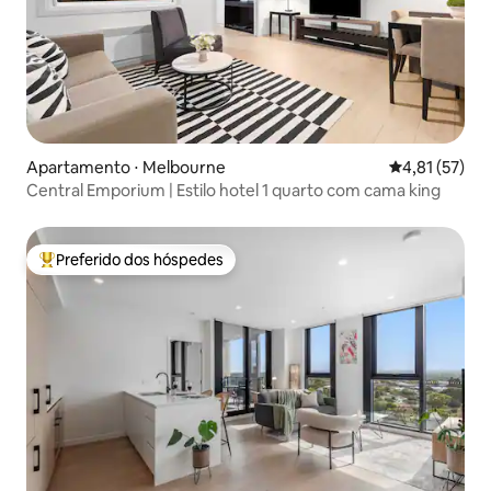
Apartamento ⋅ Melbourne
4,81 de uma a
4,81 (57)
Central Emporium | Estilo hotel 1 quarto com cama king
Preferido dos hóspedes
Entre os melhores preferidos dos hóspedes