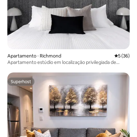
Apartamento ⋅ Richmond
5 de uma a
5 (36)
Apartamento estúdio em localização privilegiada de
Richmond
Superhost
Superhost