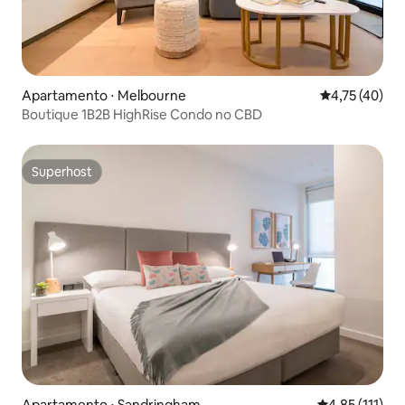
Apartamento ⋅ Melbourne
4,75 de uma a
4,75 (40)
Boutique 1B2B HighRise Condo no CBD
Superhost
Superhost
Apartamento ⋅ Sandringham
4,85 de uma av
4,85 (111)