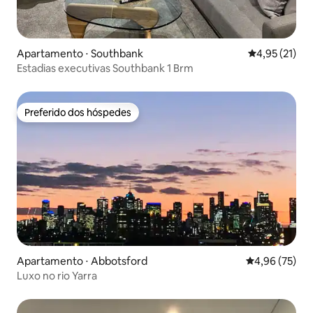
Apartamento ⋅ Southbank
4,95 de uma a
4,95 (21)
Estadias executivas Southbank 1 Brm
Preferido dos hóspedes
Preferido dos hóspedes
Apartamento ⋅ Abbotsford
4,96 de uma a
4,96 (75)
Luxo no rio Yarra