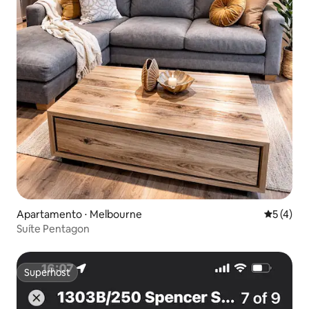
Apartamento ⋅ Melbourne
5 de uma 
5 (4)
Suíte Pentagon
Superhost
Superhost