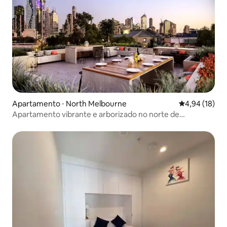
Apartamento ⋅ North Melbourne
4,94 de uma a
4,94 (18)
Apartamento vibrante e arborizado no norte de
Melbourne