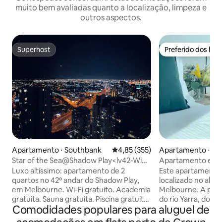
muito bem avaliadas quanto a localização, limpeza e
outros aspectos.
Superhost
Preferido dos hó
Superhost
Preferido dos hó
Apartamento ⋅ Southbank
4,85 de uma avaliação média de 
4,85 (355)
Apartamento ⋅ So
Star of the Sea@Shadow Play<lv42-Wifi-
Apartamento estil
WalktoCrown>
Southbank com e
Luxo altíssimo: apartamento de 2
Este apartamento
quartos no 42º andar do Shadow Play,
localizado no alto
em Melbourne. Wi-Fi gratuito. Academia
Melbourne. A pou
gratuita. Sauna gratuita. Piscina gratuita.
do rio Yarra, do c
Comodidades populares para aluguel de
300Sec tem Crown Casino. 200Sec tem
Melbourne, do mer
supermercado woolworths. 100Sec tem
Melbourne, da gale