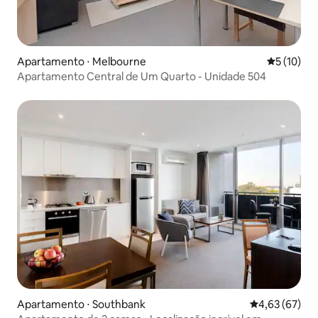
Apartamento ⋅ Melbourne
5 de uma a
5 (10)
Apartamento Central de Um Quarto - Unidade 504
Apartamento ⋅ Southbank
4,63 de uma a
4,63 (67)