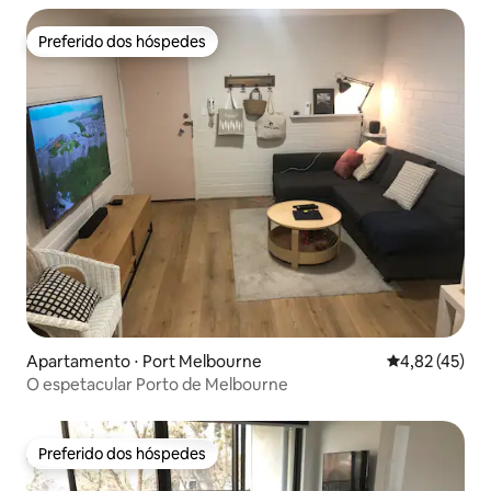
Preferido dos hóspedes
Preferido dos hóspedes
Apartamento ⋅ Port Melbourne
4,82 de uma a
4,82 (45)
O espetacular Porto de Melbourne
Preferido dos hóspedes
Preferido dos hóspedes