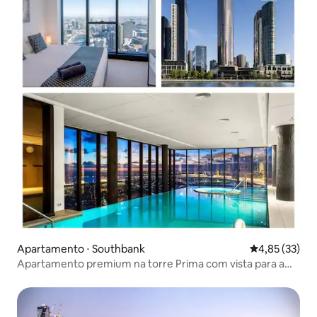
Apartamento ⋅ Southbank
4,85 de uma a
4,85 (33)
Apartamento premium na torre Prima com vista para a
cidade e o cassino