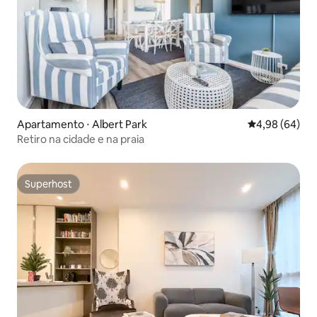
Apartamento ⋅ Albert Park
4,98 de uma av
4,98 (64)
Retiro na cidade e na praia
Superhost
Superhost