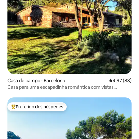
Casa de campo ⋅ Barcelona
4,97 de uma a
4,97 (88)
Casa para uma escapadinha romântica com vistas
deslumbrantes
Preferido dos hóspedes
Entre os melhores preferidos dos hóspedes