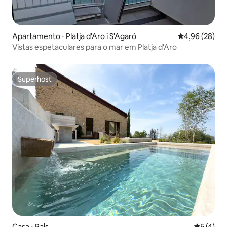
Apartamento ⋅ Platja d'Aro i S'Agaró
4,96 de uma a
4,96 (28)
Vistas espetaculares para o mar em Platja d'Aro
Superhost
Superhost
Casa ⋅ Pals
5 de uma 
5 (4)