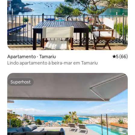
Apartamento ⋅ Tamariu
5 de uma a
5 (66)
Lindo apartamento à beira-mar em Tamariu
Superhost
Superhost