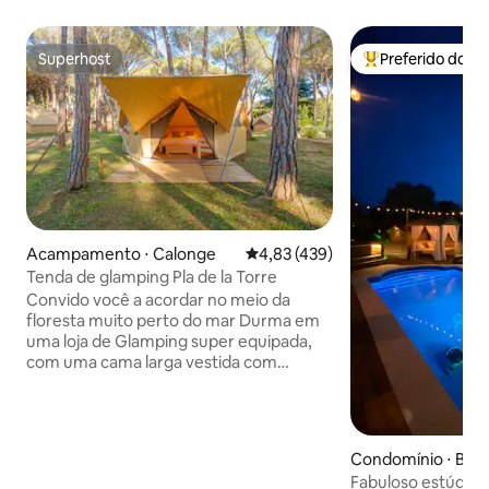
Superhost
Preferido dos 
Superhost
Entre os melhore
Acampamento ⋅ Calonge
4,83 de uma avaliação média de 
4,83 (439)
Tenda de glamping Pla de la Torre
Convido você a acordar no meio da
floresta muito perto do mar Durma em
uma loja de Glamping super equipada,
com uma cama larga vestida com
travesseiros confortáveis, toalhas, redes
mosquiteiras fixas, geladeira, tomadas e
terraço privativo. Garantimos calma e
muita atenção personalizada! Reserve o
Condomínio ⋅ Beg
café da manhã perfeito. Contaremos os
Fabuloso estúdio
segredos do lugar privilegiado onde