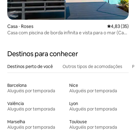
Casa ⋅ Roses
4,83 de uma a
4,83 (35)
Casa com piscina de borda infinita e vista para o mar (Cap
ponente A1)
Destinos para conhecer
Destinos perto de você
Outros tipos de acomodações
Pr
Barcelona
Nice
Aluguéis por temporada
Aluguéis por temporada
Valência
Lyon
Aluguéis por temporada
Aluguéis por temporada
Marselha
Toulouse
Aluguéis por temporada
Aluguéis por temporada