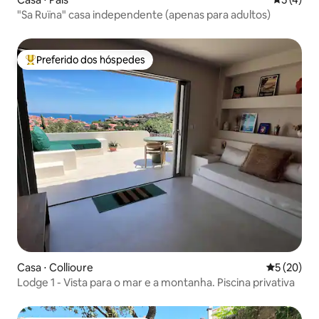
"Sa Ruïna" casa independente (apenas para adultos)
Preferido dos hóspedes
Entre os melhores preferidos dos hóspedes
Casa ⋅ Collioure
5 de uma a
5 (20)
Lodge 1 - Vista para o mar e a montanha. Piscina privativa