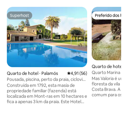
Superhost
Preferido dos hó
Superhost
Preferido dos hó
Quarto de hotel ⋅ 
Quarto Marina Mas 
Quarto de hotel ⋅ Palamós
4,91 de uma avaliação média de
4,91 (56)
Mas Valoria é uma 
Pousada, piscina, perto da praia, ciclovias
floresta da vila me
#1
Construída em 1792, esta masía de
Costa Brava. A ca
propriedade familiar (fazenda) está
comum para os hó
localizada em Mont-ras em 10 hectares e
oferecer serviços
fica a apenas 3 km da praia. Este Hotel
almoço e jantar pa
Boutique tem árvores frutíferas, um
em Mas Valoria é 
pomar de oliveiras e uma grande piscina.
paraíso, um ambien
Uma caminhada e uma ciclovia estão ao
floresta e a pouco
lado da casa. A masía foi totalmente
melhores praias d