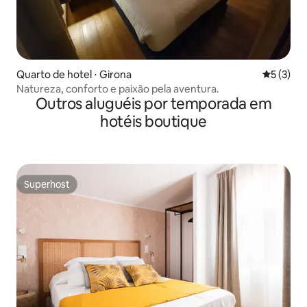
Quarto de hotel ⋅ Girona
5 de uma 
5 (3)
Natureza, conforto e paixão pela aventura.
Outros aluguéis por temporada em
hotéis boutique
Superhost
Superhost