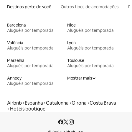
Destinos perto de você
Outros tipos de acomodações
Pr
Barcelona
Nice
Aluguéis por temporada
Aluguéis por temporada
Valência
Lyon
Aluguéis por temporada
Aluguéis por temporada
Marselha
Toulouse
Aluguéis por temporada
Aluguéis por temporada
Annecy
Mostrar mais
Aluguéis por temporada
Airbnb
Espanha
Catalunha
Girona
Costa Brava
Hotéis boutique