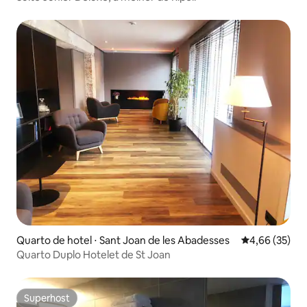
Quarto de hotel ⋅ Sant Joan de les Abadesses
4,66 de uma a
4,66 (35)
Quarto Duplo Hotelet de St Joan
Superhost
Superhost