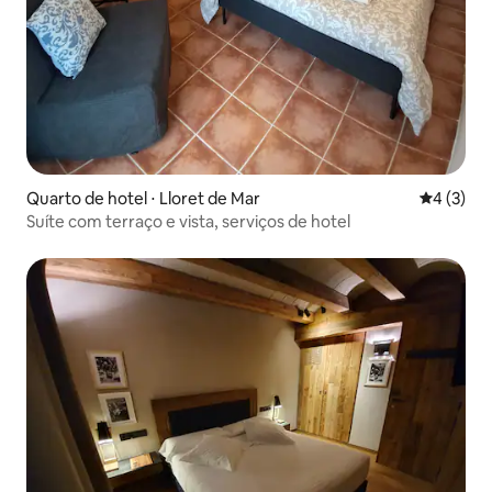
Quarto de hotel ⋅ Lloret de Mar
4 de uma 
4 (3)
Suíte com terraço e vista, serviços de hotel