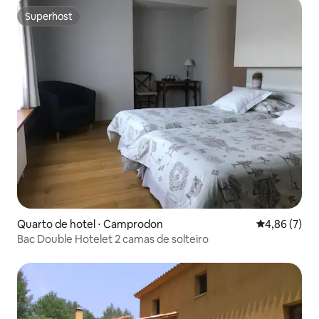
Superhost
Superhost
Quarto de hotel ⋅ Camprodon
4,86 de uma 
4,86 (7)
Bac Double Hotelet 2 camas de solteiro