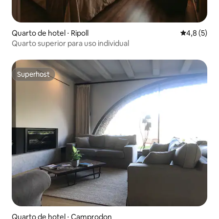
Quarto de hotel ⋅ Ripoll
4,8 de uma 
4,8 (5)
Quarto superior para uso individual
Superhost
Superhost
Quarto de hotel ⋅ Camprodon