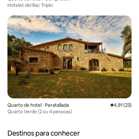
Hotelet del Bac Triplo
Quarto de hotel ⋅ Peratallada
4,91 de uma a
4,91 (23)
Quarto Verde (2 ou 4 pessoas)
Destinos para conhecer