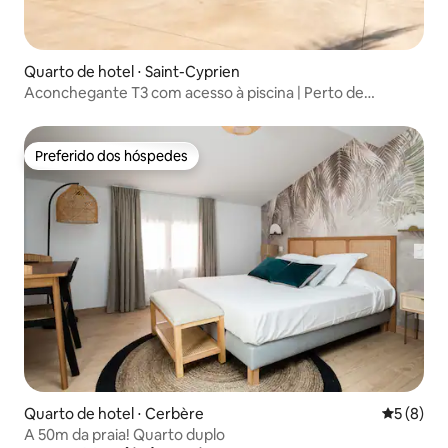
Quarto de hotel ⋅ Saint-Cyprien
Aconchegante T3 com acesso à piscina | Perto de
comércios
Preferido dos hóspedes
Preferido dos hóspedes
Quarto de hotel ⋅ Cerbère
5 de uma 
5 (8)
A 50m da praia! Quarto duplo