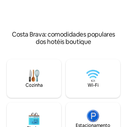
renovada com todas as conveniências
os passageiros qu
modernas, mas mantém seu charme
pequeno paraíso 
rústico. Cada quarto único tem seu
lugar único e privi
próprio banheiro, TV e Wi-Fi. O
pequeno-almoço está incluído (8:00-
10:00). Apenas para adultos.
Costa Brava: comodidades populares
dos hotéis boutique
Cozinha
Wi-Fi
Estacionamento