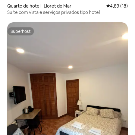
Quarto de hotel ⋅ Lloret de Mar
4,89 de uma a
4,89 (18)
Suíte com vista e serviços privados tipo hotel
Superhost
Superhost