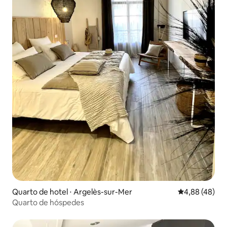
Quarto de hotel ⋅ Argelès-sur-Mer
4,88 de uma a
4,88 (48)
Quarto de hóspedes