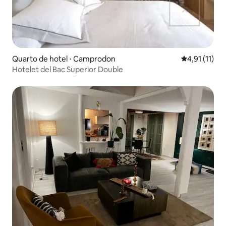
Quarto de hotel ⋅ Camprodon
4,91 de uma a
4,91 (11)
Hotelet del Bac Superior Double