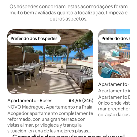
Os hóspedes concordam: estas acomodações foram
muito bem avaliadas quanto a localização, limpeza e
outros aspectos.
Preferido dos hóspedes
Preferido dos hó
Preferido dos hóspedes
Preferido dos hó
Apartamento ⋅ Ro
Apartamento incrí
mar, 2 quartos, t
Apartamento Esco
Apartamento ⋅ Roses
4,96 de uma avaliação média de 5
4,96 (246)
único onde vistas
NOVO Madrague, Apartamento na Praia
mar preenchem t
Acogedor apartamento completamente
coração da casa é 
reformado, con una gran terraza con
um verdadeiro loun
vistas al mar, privilegiada y tranquila
jantar e relaxar so
situación, en una de las mejores playas
inesquecíveis. 💎 Vista total para o mar:
de la Costa Brava, la playa de la