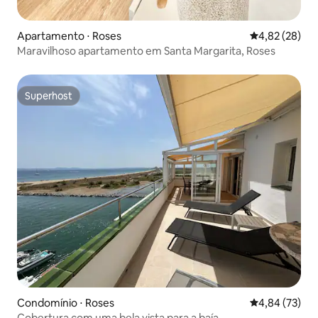
Apartamento ⋅ Roses
4,82 de uma a
4,82 (28)
Maravilhoso apartamento em Santa Margarita, Roses
Superhost
Superhost
Condomínio ⋅ Roses
4,84 de uma a
4,84 (73)
Cobertura com uma bela vista para a baía