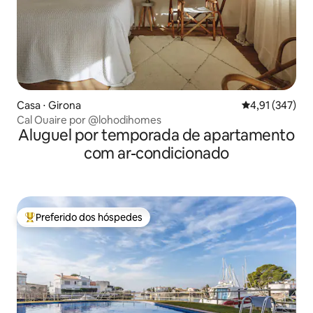
Casa ⋅ Girona
4,91 de uma av
4,91 (347)
Cal Ouaire por @lohodihomes
Aluguel por temporada de apartamento
com ar-condicionado
Preferido dos hóspedes
Entre os melhores preferidos dos hóspedes