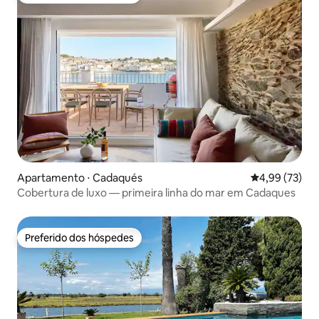
Apartamento ⋅ Cadaqués
4,99 de uma a
4,99 (73)
Cobertura de luxo — primeira linha do mar em Cadaques
Preferido dos hóspedes
Preferido dos hóspedes