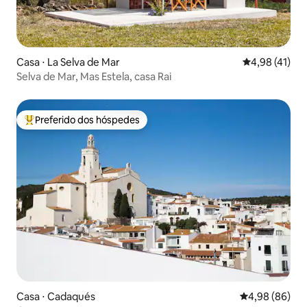
Casa ⋅ La Selva de Mar
4,98 de uma a
4,98 (41)
Selva de Mar, Mas Estela, casa Rai
Preferido dos hóspedes
Entre os melhores preferidos dos hóspedes
Casa ⋅ Cadaqués
4,98 de uma av
4,98 (86)