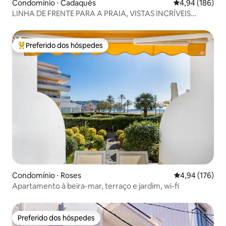
Condomínio ⋅ Cadaqués
4,94 de uma av
4,94 (186)
LINHA DE FRENTE PARA A PRAIA, VISTAS INCRÍVEIS
(P11.PB)
Preferido dos hóspedes
Entre os melhores preferidos dos hóspedes
Condomínio ⋅ Roses
4,94 de uma av
4,94 (176)
Apartamento à beira-mar, terraço e jardim, wi-fi
Preferido dos hóspedes
Preferido dos hóspedes