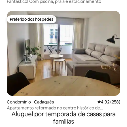
Fantástico! Com piscina, praia e estacionamento
Preferido dos hóspedes
Preferido dos hóspedes
Condomínio ⋅ Cadaqués
4,92 de uma av
4,92 (258)
Apartamento reformado no centro histórico de
Aluguel por temporada de casas para
Cadaqués
famílias