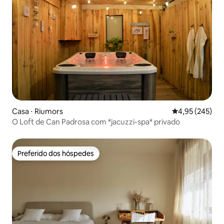
Casa ⋅ Riumors
4,95 de uma av
4,95 (245)
O Loft de Can Padrosa com *jacuzzi-spa* privado
Preferido dos hóspedes
Preferido dos hóspedes