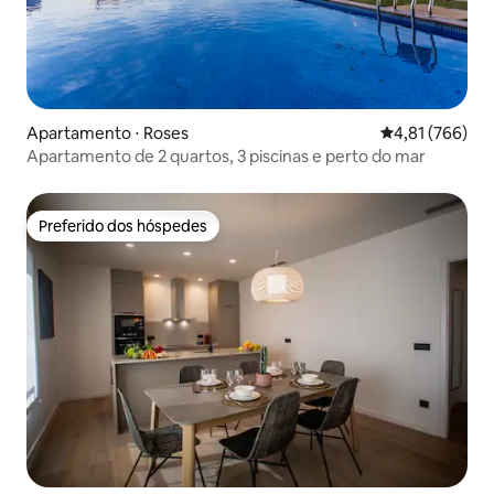
Apartamento ⋅ Roses
4,81 de uma av
4,81 (766)
Apartamento de 2 quartos, 3 piscinas e perto do mar
Preferido dos hóspedes
Preferido dos hóspedes