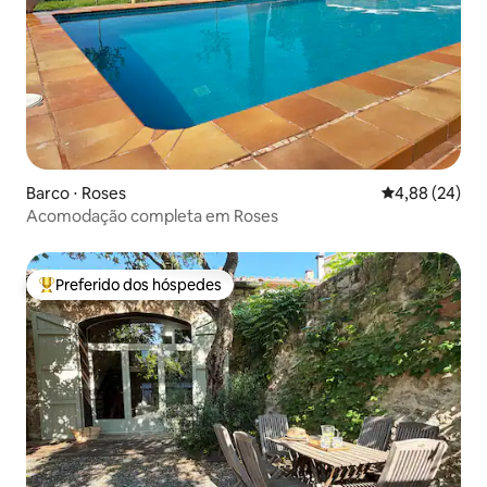
Barco ⋅ Roses
4,88 de uma a
4,88 (24)
Acomodação completa em Roses
Preferido dos hóspedes
Entre os melhores preferidos dos hóspedes