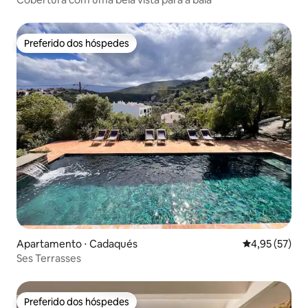
Preferido dos hóspedes
Preferido dos hóspedes
Apartamento ⋅ Cadaqués
4,95 de uma a
4,95 (57)
Ses Terrasses
Preferido dos hóspedes
Preferido dos hóspedes