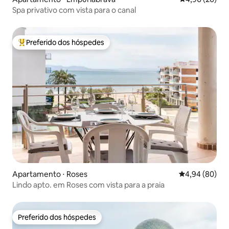
Spa privativo com vista para o canal
Preferido dos hóspedes
Entre os melhores preferidos dos hóspedes
Apartamento ⋅ Roses
4,94 de uma av
4,94 (80)
Lindo apto. em Roses com vista para a praia
Preferido dos hóspedes
Preferido dos hóspedes