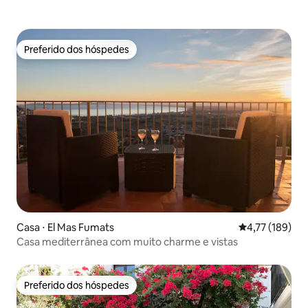
Preferido dos hóspedes
Preferido dos hóspedes
Casa ⋅ El Mas Fumats
4,77 de uma av
4,77 (189)
Casa mediterrânea com muito charme e vistas
Preferido dos hóspedes
Preferido dos hóspedes