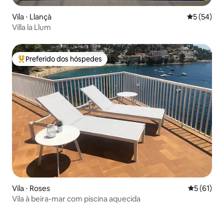
Vila ⋅ Llançà
5 de uma a
5 (54)
Villa la Llum
Preferido dos hóspedes
Entre os melhores preferidos dos hóspedes
Vila ⋅ Roses
5 de uma a
5 (61)
Vila à beira-mar com piscina aquecida