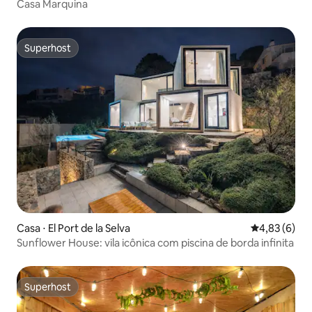
Casa Marquina
Superhost
Superhost
Casa ⋅ El Port de la Selva
4,83 de uma 
4,83 (6)
Sunflower House: vila icônica com piscina de borda infinita
Superhost
Superhost