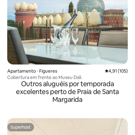
Apartamento ⋅ Figueres
4,91 de uma av
4,91 (105)
Cobertura em frente ao Museu Dalí.
Outros aluguéis por temporada
excelentes perto de Praia de Santa
Margarida
Superhost
Superhost