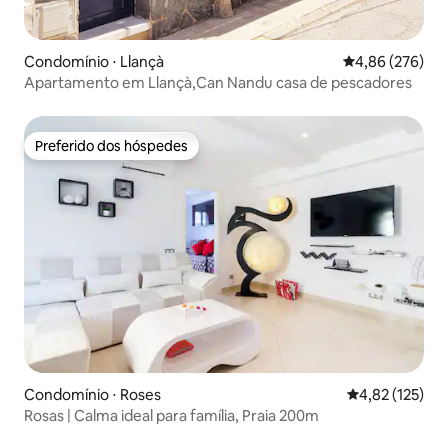
Condomínio ⋅ Llançà
4,86 de uma ava
4,86 (276)
Apartamento em Llançà,Can Nandu casa de pescadores
Preferido dos hóspedes
Preferido dos hóspedes
Condomínio ⋅ Roses
4,82 de uma av
4,82 (125)
Rosas | Calma ideal para família, Praia 200m