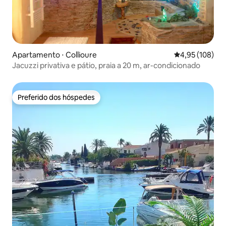
Apartamento ⋅ Collioure
4,95 de uma av
4,95 (108)
Jacuzzi privativa e pátio, praia a 20 m, ar-condicionado
Preferido dos hóspedes
Preferido dos hóspedes