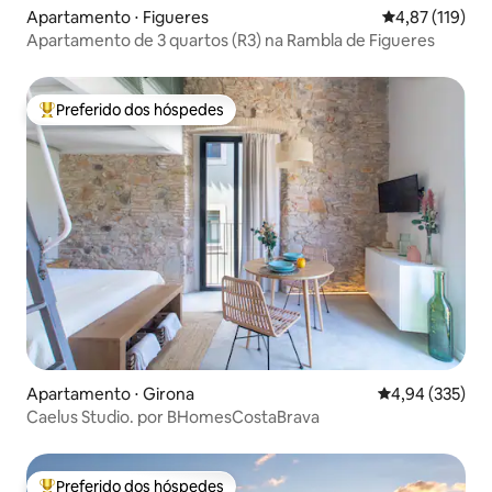
Apartamento ⋅ Figueres
4,87 de uma av
4,87 (119)
Apartamento de 3 quartos (R3) na Rambla de Figueres
Preferido dos hóspedes
Entre os melhores preferidos dos hóspedes
Apartamento ⋅ Girona
4,94 de uma av
4,94 (335)
Caelus Studio. por BHomesCostaBrava
Preferido dos hóspedes