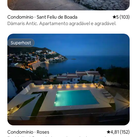
Condomínio ⋅ Sant Feliu de Boada
5 de uma av
5 (103)
Dàmaris Antic. Apartamento agradável e agradável.
Superhost
Superhost
Condomínio ⋅ Roses
4,81 de uma av
4,81 (152)