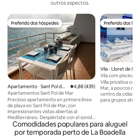
outros aspectos.
Preferido dos hóspedes
Preferido dos hó
Preferido dos hóspedes
Preferido dos hó
Vila ⋅ Lloret de Ma
Vila com piscina p
Mar
Villa privativa com
Apartamento ⋅ Sant Pol de
4,88 de uma avaliação média de 
4,88 (439)
Mar, a poucos minu
Mar
Apartamentos Sant Pol de Mar
centro da cidade. I
Precioso apartamento en primera línea
para grupos até 9
de playa en Sant Pol de Mar, con
uma casa espaços
impresionantes vistas abiertas al
piscina privativa,
Mediterráneo. Despiértate con el sonido
com churrasqueira
Comodidades populares para aluguel
del mar en este espectacular
compartilhadas e 
apartamento en primera línea de playa
de pingue-pongue 
por temporada perto de La Boadella
con vistas ininterrumpidas al
para escapadas e f