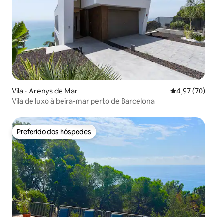
Vila ⋅ Arenys de Mar
4,97 de uma a
4,97 (70)
Vila de luxo à beira-mar perto de Barcelona
Preferido dos hóspedes
Preferido dos hóspedes