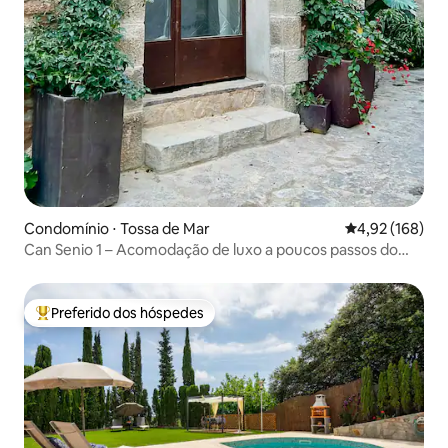
Condomínio ⋅ Tossa de Mar
4,92 de uma av
4,92 (168)
Can Senio 1 – Acomodação de luxo a poucos passos do
castelo.
Preferido dos hóspedes
Entre os melhores preferidos dos hóspedes