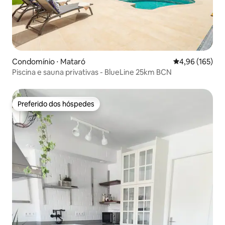
Condomínio ⋅ Mataró
4,96 de uma av
4,96 (165)
Piscina e sauna privativas - BlueLine 25km BCN
Preferido dos hóspedes
Preferido dos hóspedes