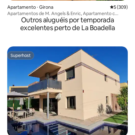
Apartamento ⋅ Girona
5 de uma av
5 (309)
Apartamentos de M. Angels & Enric, Apartamento c...
Outros aluguéis por temporada
excelentes perto de La Boadella
Superhost
Superhost