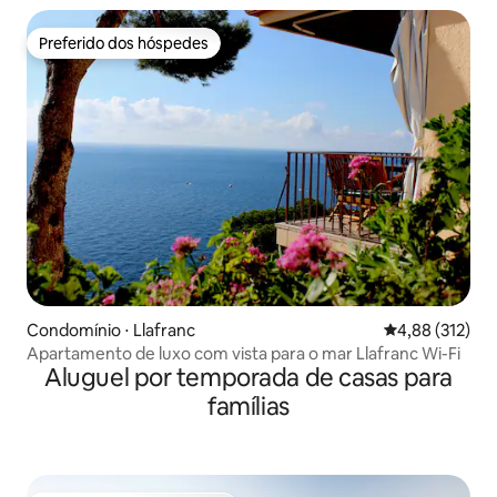
Preferido dos hóspedes
Preferido dos hóspedes
Condomínio ⋅ Llafranc
4,88 de uma av
4,88 (312)
Apartamento de luxo com vista para o mar Llafranc Wi-Fi
Aluguel por temporada de casas para
famílias