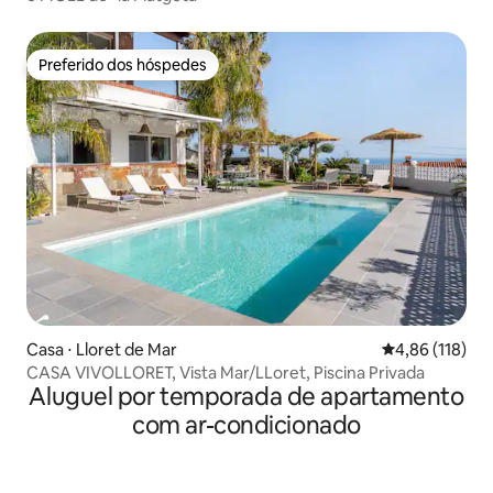
Preferido dos hóspedes
Preferido dos hóspedes
Casa ⋅ Lloret de Mar
4,86 de uma av
4,86 (118)
CASA VIVOLLORET, Vista Mar/LLoret, Piscina Privada
Aluguel por temporada de apartamento
com ar-condicionado