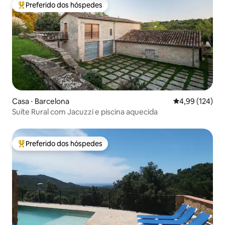
Preferido dos hóspedes
Entre os melhores preferidos dos hóspedes
Casa ⋅ Barcelona
4,99 de uma av
4,99 (124)
Suíte Rural com Jacuzzi e piscina aquecida
Preferido dos hóspedes
Entre os melhores preferidos dos hóspedes