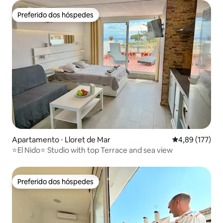
Preferido dos hóspedes
Preferido dos hóspedes
Apartamento ⋅ Lloret de Mar
4,89 de uma av
4,89 (177)
⭐️El Nido⭐️ Studio with top Terrace and sea view
Preferido dos hóspedes
Preferido dos hóspedes