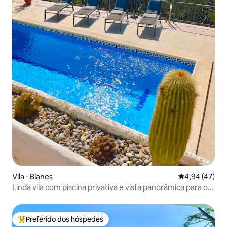
Vila ⋅ Blanes
4,94 de uma a
4,94 (47)
Linda vila com piscina privativa e vista panorâmica para o
mar
Preferido dos hóspedes
Entre os melhores preferidos dos hóspedes