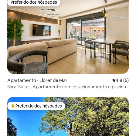
Preferido dos hóspedes
Preferido dos hóspedes
Apartamento ⋅ Lloret de Mar
4,8 de uma 
4,8 (5)
Sarai Suite - Apartamento com estacionamento e piscina
Preferido dos hóspedes
Entre os melhores preferidos dos hóspedes