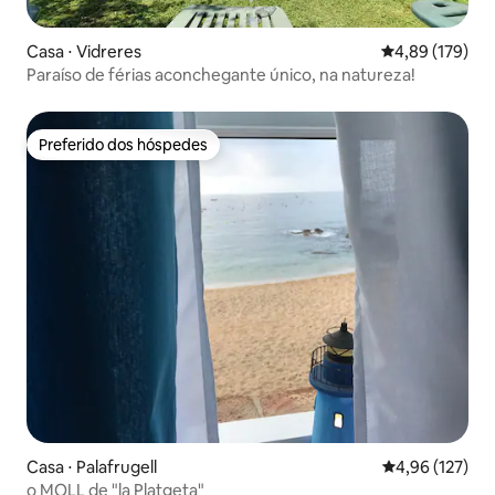
Casa ⋅ Vidreres
4,89 de uma av
4,89 (179)
Paraíso de férias aconchegante único, na natureza!
Preferido dos hóspedes
Preferido dos hóspedes
Casa ⋅ Palafrugell
4,96 de uma av
4,96 (127)
o MOLL de "la Platgeta"