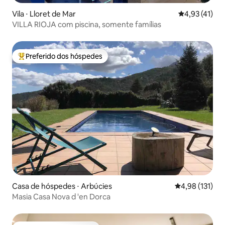
Vila ⋅ Lloret de Mar
4,93 de uma a
4,93 (41)
VILLA RIOJA com piscina, somente famílias
Preferido dos hóspedes
Entre os melhores preferidos dos hóspedes
Casa de hóspedes ⋅ Arbúcies
4,98 de uma av
4,98 (131)
Masia Casa Nova d 'en Dorca