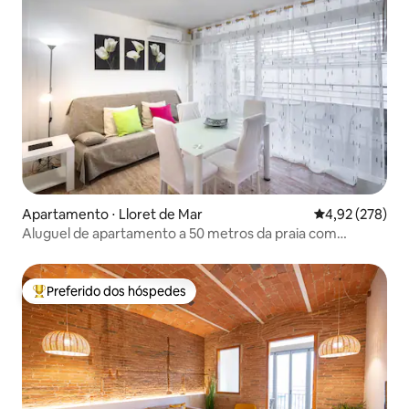
Apartamento ⋅ Lloret de Mar
4,92 de uma av
4,92 (278)
Aluguel de apartamento a 50 metros da praia com
estacionamento
Preferido dos hóspedes
Entre os melhores preferidos dos hóspedes