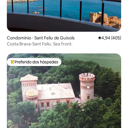
Condomínio ⋅ Sant Feliu de Guíxols
4,94 de uma av
4,94 (405)
Costa Brava-Sant Feliu. Sea front.
Preferido dos hóspedes
Entre os melhores preferidos dos hóspedes