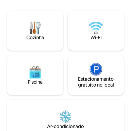
Mediterráneo. Uno de los pocos lugares
oferecendo tranqu
de la costa de Barcelona donde nada se
proximidade a tod
interpone entre tú y el mar: ni carretera
parque aquático Wa
ni tren, solo la playa. Disfruta del
minutos de distân
amanecer desde la terraza mientras los
supermercado e um
niños juegan en la playa justo enfrente.
1 minuto de distân
El lugar perfecto para relajarte con un
Cozinha
Wi-Fi
libro o una copa en la terraza, disfrutar
del amanecer y dejarte llevar por el
ritmo del mar. Incluye plaza de parking
en el mismo edificio y todo lo necesario
para una estancia cómoda: cocina
equipada, cafetera Nespresso, WiFi y
equipamiento de playa. El apartamento
completo, la terraza con vistas al mar y
Estacionamento
Piscina
tu plaza de parking en el mismo edificio
gratuito no local
están a tu entera disposición. La
sensación de tranquilidad es inigualable;
sin ruidos de tráfico, solo el relajante
sonido de las olas, como si estuvieras en
un barco. Si viajas en un grupo más
grande, existe la opción de reservar
también el apartamento gemelo que se
Ar-condicionado
encuentra justo al lado.