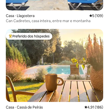
Casa ⋅ Llagostera
5 de uma av
5 (109)
Can Cadiretes, casa inteira, entre mar e montanha
Preferido dos hóspedes
Entre os melhores preferidos dos hóspedes
Casa ⋅ Cassà de Pelràs
4,91 de uma av
4,91 (186)