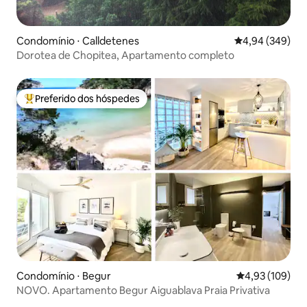
Condomínio ⋅ Calldetenes
4,94 de uma ava
4,94 (349)
Dorotea de Chopitea, Apartamento completo
Preferido dos hóspedes
Entre os melhores preferidos dos hóspedes
Condomínio ⋅ Begur
4,93 de uma av
4,93 (109)
NOVO. Apartamento Begur Aiguablava Praia Privativa