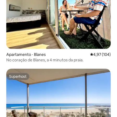
Apartamento ⋅ Blanes
4,97 de uma av
4,97 (104)
No coração de Blanes, a 4 minutos da praia.
Superhost
Superhost