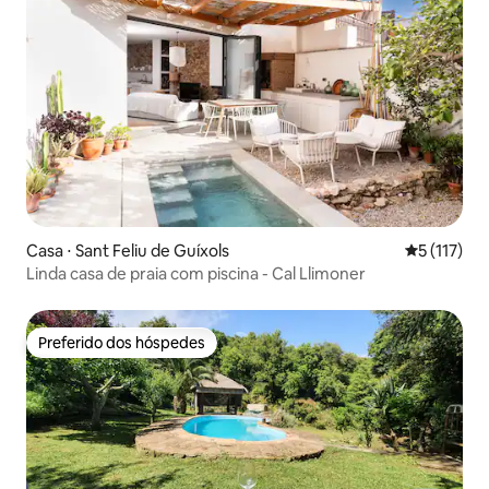
Casa ⋅ Sant Feliu de Guíxols
5 de uma av
5 (117)
Linda casa de praia com piscina - Cal Llimoner
Preferido dos hóspedes
Preferido dos hóspedes