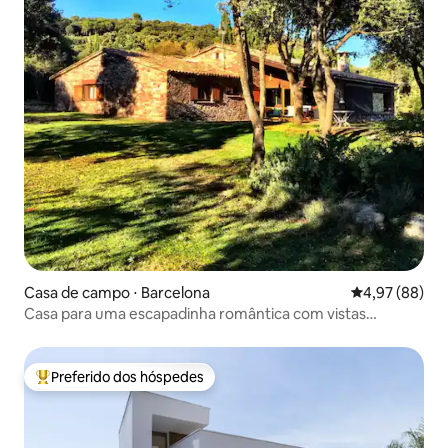
Casa de campo ⋅ Barcelona
4,97 de uma a
4,97 (88)
Casa para uma escapadinha romântica com vistas
deslumbrantes
Preferido dos hóspedes
Entre os melhores preferidos dos hóspedes