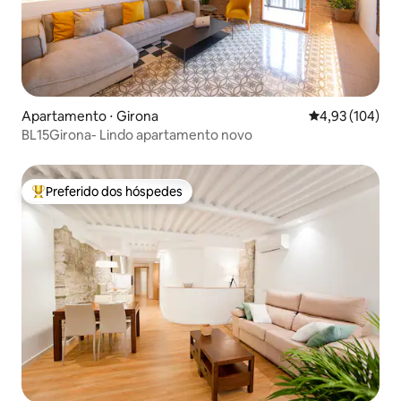
Apartamento ⋅ Girona
4,93 de uma av
4,93 (104)
BL15Girona- Lindo apartamento novo
Preferido dos hóspedes
Entre os melhores preferidos dos hóspedes