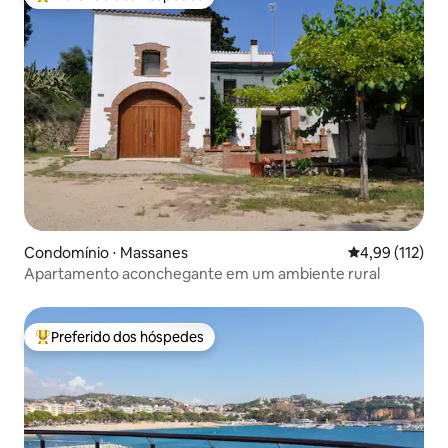
Entre os melhores preferidos dos hóspedes
Condomínio ⋅ Massanes
4,99 de uma av
4,99 (112)
Apartamento aconchegante em um ambiente rural
Preferido dos hóspedes
Entre os melhores preferidos dos hóspedes