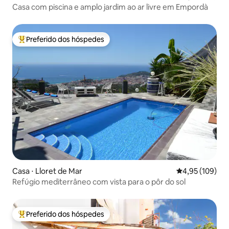
Casa com piscina e amplo jardim ao ar livre em Empordà
Preferido dos hóspedes
Entre os melhores preferidos dos hóspedes
Casa ⋅ Lloret de Mar
4,95 de uma av
4,95 (109)
Refúgio mediterrâneo com vista para o pôr do sol
Preferido dos hóspedes
Entre os melhores preferidos dos hóspedes