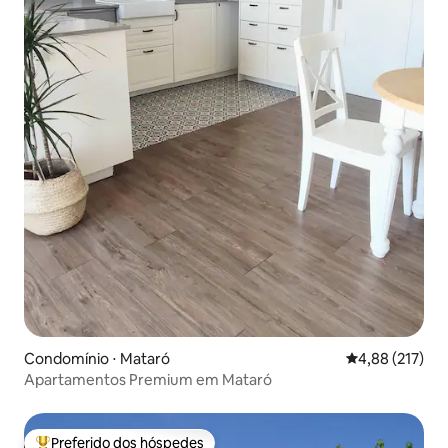
Condomínio ⋅ Mataró
4,88 de uma av
4,88 (217)
Apartamentos Premium em Mataró
Preferido dos hóspedes