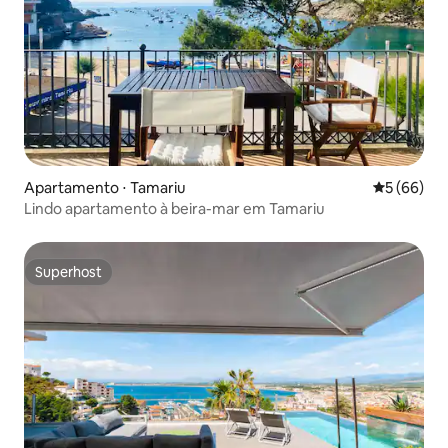
Apartamento ⋅ Tamariu
5 de uma a
5 (66)
Lindo apartamento à beira-mar em Tamariu
Superhost
Superhost