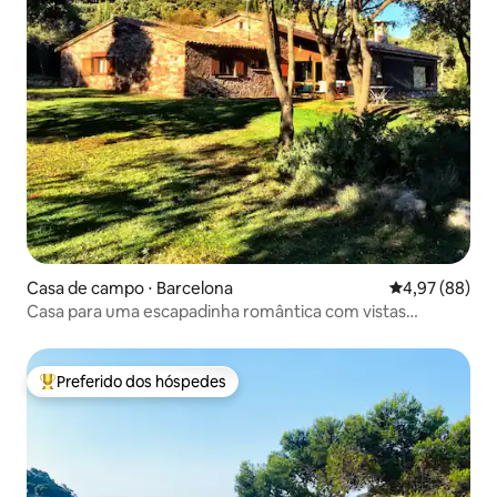
Casa de campo ⋅ Barcelona
4,97 de uma a
4,97 (88)
Casa para uma escapadinha romântica com vistas
deslumbrantes
Preferido dos hóspedes
Entre os melhores preferidos dos hóspedes