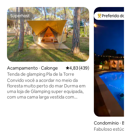
Superhost
Preferido dos 
Superhost
Entre os melhore
Acampamento ⋅ Calonge
4,83 de uma avaliação média de 
4,83 (439)
Tenda de glamping Pla de la Torre
Convido você a acordar no meio da
floresta muito perto do mar Durma em
uma loja de Glamping super equipada,
com uma cama larga vestida com
travesseiros confortáveis, toalhas, redes
mosquiteiras fixas, geladeira, tomadas e
terraço privativo. Garantimos calma e
muita atenção personalizada! Reserve o
Condomínio ⋅ Beg
café da manhã perfeito. Contaremos os
Fabuloso estúdio
segredos do lugar privilegiado onde