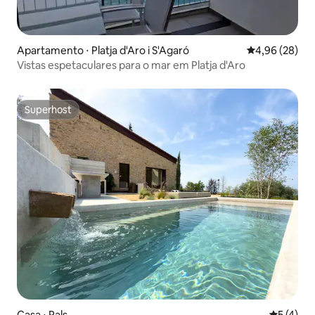
Apartamento ⋅ Platja d'Aro i S'Agaró
4,96 de uma a
4,96 (28)
Vistas espetaculares para o mar em Platja d'Aro
Superhost
Superhost
Casa ⋅ Pals
5 de uma 
5 (4)