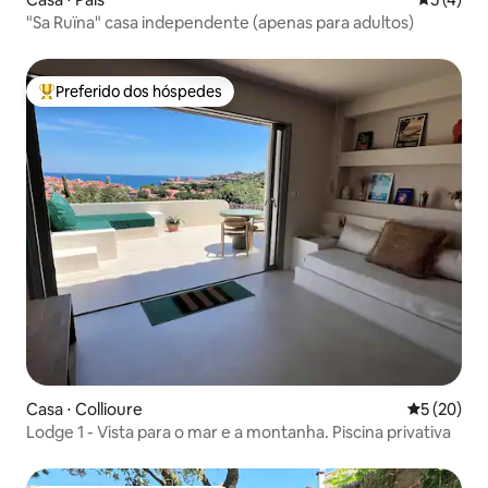
"Sa Ruïna" casa independente (apenas para adultos)
Preferido dos hóspedes
Entre os melhores preferidos dos hóspedes
Casa ⋅ Collioure
5 de uma a
5 (20)
Lodge 1 - Vista para o mar e a montanha. Piscina privativa