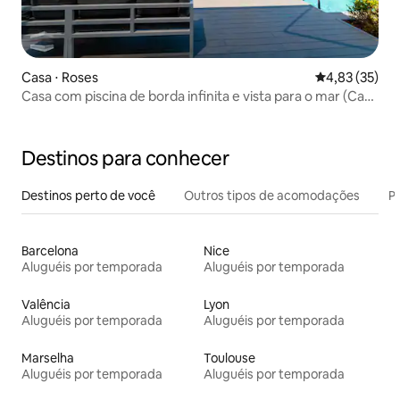
Casa ⋅ Roses
4,83 de uma a
4,83 (35)
Casa com piscina de borda infinita e vista para o mar (Cap
ponente A1)
Destinos para conhecer
Destinos perto de você
Outros tipos de acomodações
Pr
Barcelona
Nice
Aluguéis por temporada
Aluguéis por temporada
Valência
Lyon
Aluguéis por temporada
Aluguéis por temporada
Marselha
Toulouse
Aluguéis por temporada
Aluguéis por temporada