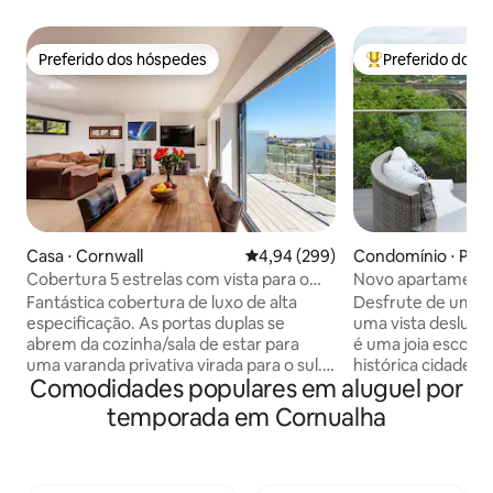
Preferido dos hóspedes
Preferido dos 
Preferido dos hóspedes
Entre os melhore
Casa ⋅ Cornwall
4,94 de uma avaliação média de 5
4,94 (299)
Condomínio ⋅ Pen
Cobertura 5 estrelas com vista para o
Novo apartament
mar, banheira de hidromassagem, jardim
vista para o rio e 
Fantástica cobertura de luxo de alta
Desfrute de uma e
e Wi-Fi
especificação. As portas duplas se
uma vista deslumb
abrem da cozinha/sala de estar para
é uma joia escond
uma varanda privativa virada para o sul.
histórica cidade d
Comodidades populares em aluguel por
O piso inferior se abre para um deck
de Falmouth. Deli
com degraus que levam a um jardim
panorâmica impre
temporada em Cornualha
privativo. Cozinha moderna totalmente
da sua cama e rel
equipada e sala de estar com lareira a
banheiro equipad
lenha. Três quartos: quarto principal
cascata. A propri
king-size; closet, quarto duplo e
cozinha contempo