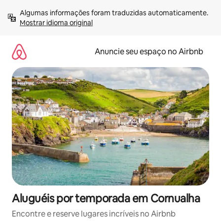
Pular
Algumas informações foram traduzidas automaticamente. 
para
Mostrar idioma original
o
conteúdo
Anuncie seu espaço no Airbnb
Aluguéis por temporada em Cornualha
Encontre e reserve lugares incríveis no Airbnb