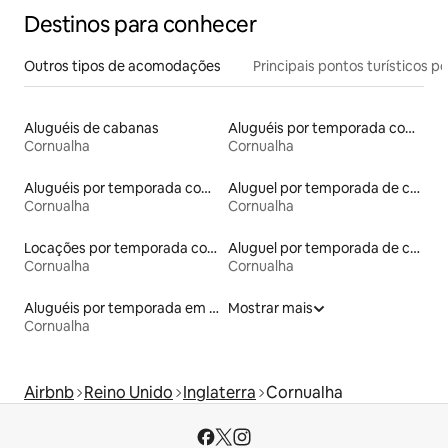
Destinos para conhecer
Outros tipos de acomodações
Principais pontos turísticos po
Aluguéis de cabanas
Aluguéis por temporada com banheira de hidromassagem
Cornualha
Cornualha
Aluguéis por temporada com caiaque
Aluguel por temporada de casas na árvore
Cornualha
Cornualha
Locações por temporada com piscina
Aluguel por temporada de casas de hóspedes
Cornualha
Cornualha
Aluguéis por temporada em hotéis-fazenda
Mostrar mais
Cornualha
Airbnb
Reino Unido
Inglaterra
Cornualha