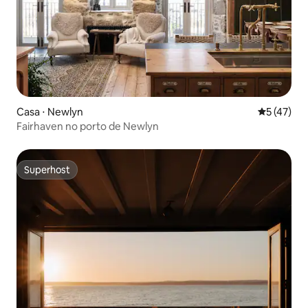
Casa ⋅ Newlyn
5 de uma a
5 (47)
Fairhaven no porto de Newlyn
Superhost
Superhost