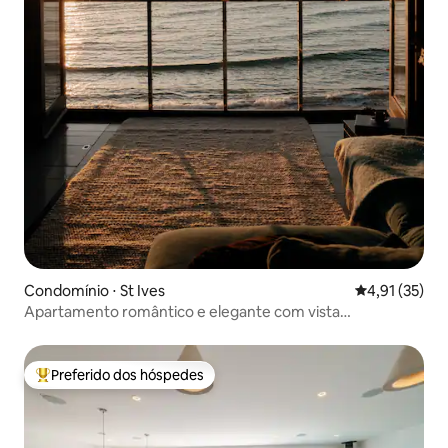
Condomínio ⋅ St Ives
4,91 de uma a
4,91 (35)
Apartamento romântico e elegante com vista
deslumbrante para o mar
Preferido dos hóspedes
Entre os melhores preferidos dos hóspedes