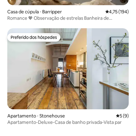
Casa de cúpula ⋅ Barripper
4,75 de uma av
4,75 (194)
Romance 💖 Observação de estrelas Banheira de
✨hidromassagem e sauna! 🥰
Preferido dos hóspedes
Preferido dos hóspedes
Apartamento ⋅ Stonehouse
5 de uma 
5 (9)
Apartamento-Deluxe-Casa de banho privada-Vista par