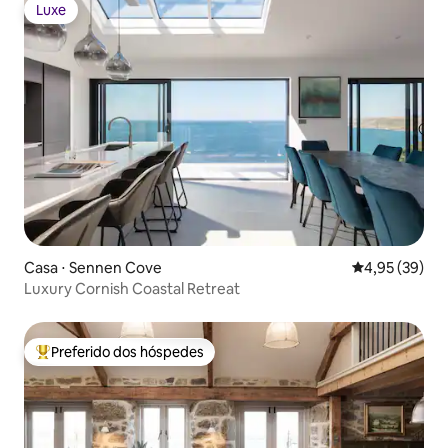
Luxe
Luxe
Casa ⋅ Sennen Cove
4,95 de uma a
4,95 (39)
Luxury Cornish Coastal Retreat
Preferido dos hóspedes
Entre os melhores preferidos dos hóspedes