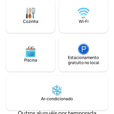
pequeno duplo com chuveiro privativo.
totalmente mobilia
Banheiro de luxo com chuveiro efeito
estar elegante, ca
floresta tropical. Banheira de
elétricos e um es
hidromassagem. (mensagem para taxa)
experiência tranqui
Cozinha
Wi-Fi
Fibra super rápida. Estacionamento.
para casais, família
Churrasqueira. Aceitamos cães
Estacionamento
Piscina
gratuito no local
Ar-condicionado
Outros aluguéis por temporada