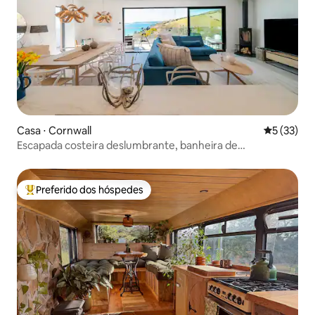
Casa ⋅ Cornwall
5 de uma a
5 (33)
Escapada costeira deslumbrante, banheira de
hidromassagem, piscina e spa
Preferido dos hóspedes
Entre os melhores preferidos dos hóspedes