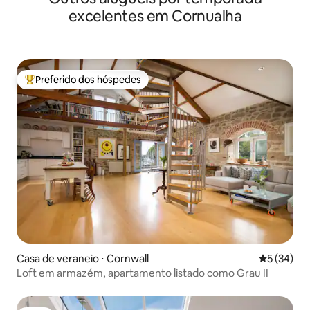
excelentes em Cornualha
Preferido dos hóspedes
Entre os melhores preferidos dos hóspedes
Casa de veraneio ⋅ Cornwall
5 de uma a
5 (34)
Loft em armazém, apartamento listado como Grau II