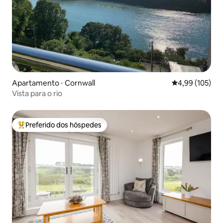
Apartamento ⋅ Cornwall
4,99 de uma av
4,99 (105)
Vista para o rio
Preferido dos hóspedes
Entre os melhores preferidos dos hóspedes