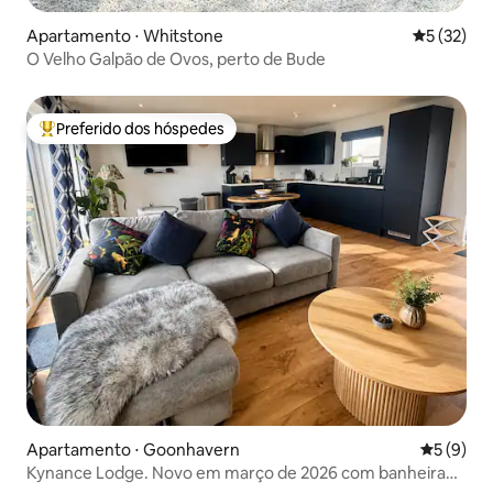
Apartamento ⋅ Whitstone
5 de uma a
5 (32)
O Velho Galpão de Ovos, perto de Bude
Preferido dos hóspedes
Entre os melhores preferidos dos hóspedes
Apartamento ⋅ Goonhavern
5 de uma 
5 (9)
Kynance Lodge. Novo em março de 2026 com banheira