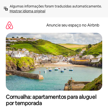
Pular
Algumas informações foram traduzidas automaticamente. 
para
Mostrar idioma original
o
conteúdo
Anuncie seu espaço no Airbnb
Cornualha: apartamentos para aluguel
por temporada