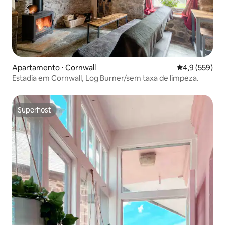
Apartamento ⋅ Cornwall
4,9 de uma av
4,9 (559)
Estadia em Cornwall, Log Burner/sem taxa de limpeza.
Superhost
Superhost