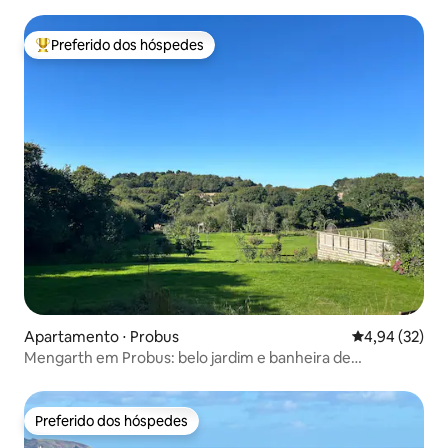
de hidromassagem
Preferido dos hóspedes
Entre os melhores preferidos dos hóspedes
Apartamento ⋅ Probus
4,94 de uma a
4,94 (32)
Mengarth em Probus: belo jardim e banheira de
hidromassagem
Preferido dos hóspedes
Preferido dos hóspedes