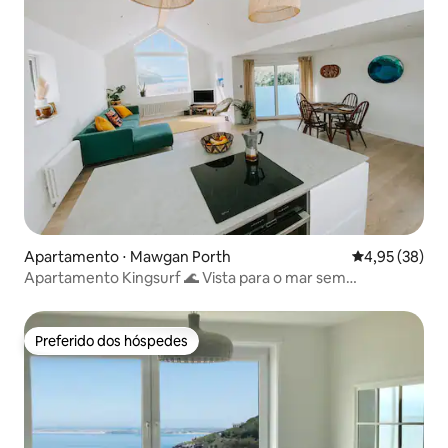
Apartamento ⋅ Mawgan Porth
4,95 de uma a
4,95 (38)
Apartamento Kingsurf 🌊 Vista para o mar sem
interrupções
Preferido dos hóspedes
Preferido dos hóspedes