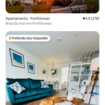
Apartamento ⋅ Porthtowan
4,9 de uma av
4,9 (278)
Brisa do mar em Porthtowan
Preferido dos hóspedes
Entre os melhores preferidos dos hóspedes