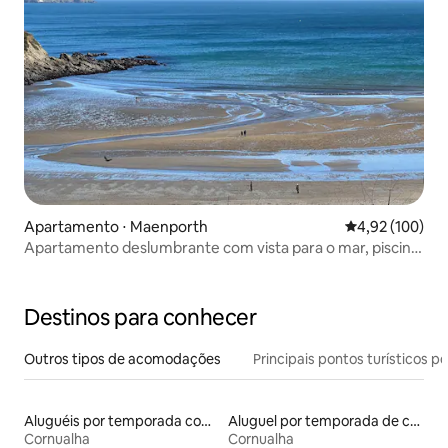
Apartamento ⋅ Maenporth
4,92 de uma av
4,92 (100)
Apartamento deslumbrante com vista para o mar, piscina
aquecida e tênis
Destinos para conhecer
Outros tipos de acomodações
Principais pontos turísticos po
Aluguéis por temporada com caiaque
Aluguel por temporada de casas na árvore
Cornualha
Cornualha