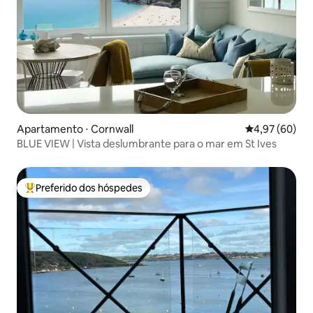
Apartamento ⋅ Cornwall
4,97 de uma a
4,97 (60)
BLUE VIEW | Vista deslumbrante para o mar em St Ives
Preferido dos hóspedes
Entre os melhores preferidos dos hóspedes