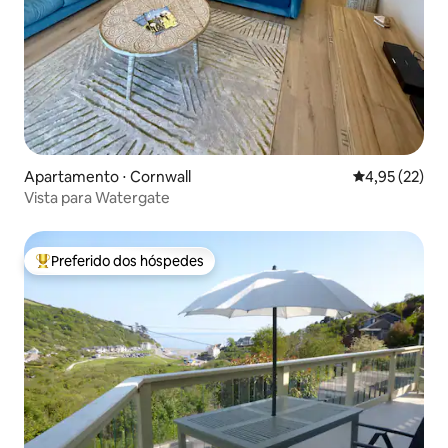
Apartamento ⋅ Cornwall
4,95 de uma a
4,95 (22)
Vista para Watergate
Preferido dos hóspedes
Entre os melhores preferidos dos hóspedes