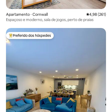
Apartamento ⋅ Cornwall
4,98 de uma av
4,98 (261)
Espaçoso e moderno, sala de jogos, perto de praias
Preferido dos hóspedes
Entre os melhores preferidos dos hóspedes