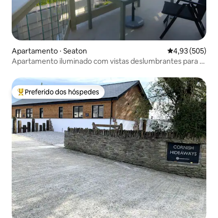
Apartamento ⋅ Seaton
4,93 de uma av
4,93 (505)
Apartamento iluminado com vistas deslumbrantes para o
mar e o campo
Preferido dos hóspedes
Entre os melhores preferidos dos hóspedes