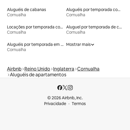
Aluguéis de cabanas
Aluguéis por temporada com banheira de hidromassagem
Cornualha
Cornualha
Locações por temporada com piscina
Aluguel por temporada de casas de hóspedes
Cornualha
Cornualha
Aluguéis por temporada em hotéis-fazenda
Mostrar mais
Cornualha
Airbnb
Reino Unido
Inglaterra
Cornualha
Aluguéis de apartamentos
© 2026 Airbnb, Inc.
Privacidade
Termos