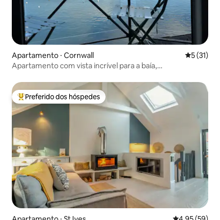
Apartamento ⋅ Cornwall
5 de uma a
5 (31)
Apartamento com vista incrível para a baía,
estacionamento privativo - novo para 2026
Preferido dos hóspedes
Entre os melhores preferidos dos hóspedes
Apartamento ⋅ St Ives
4,95 de uma a
4,95 (59)