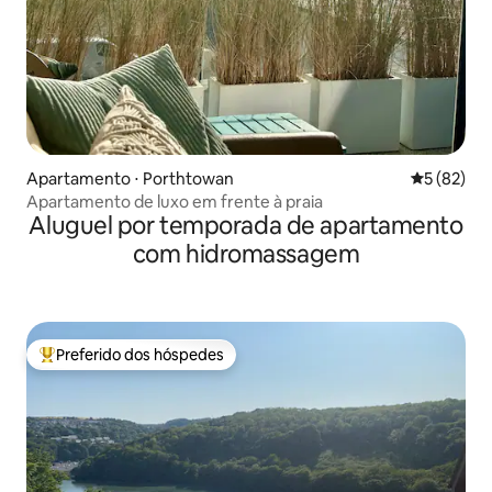
Apartamento ⋅ Porthtowan
5 de uma a
5 (82)
Apartamento de luxo em frente à praia
Aluguel por temporada de apartamento
com hidromassagem
Preferido dos hóspedes
Entre os melhores preferidos dos hóspedes