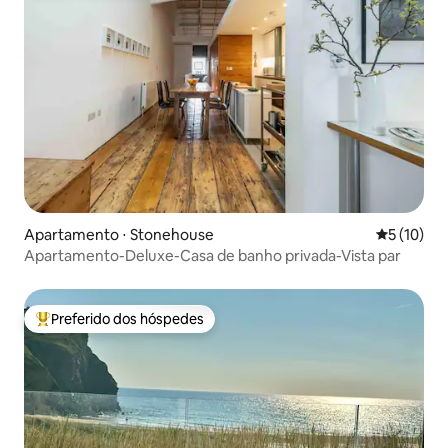
Apartamento ⋅ Stonehouse
5 de uma a
5 (10)
Apartamento-Deluxe-Casa de banho privada-Vista par
Preferido dos hóspedes
Entre os melhores preferidos dos hóspedes