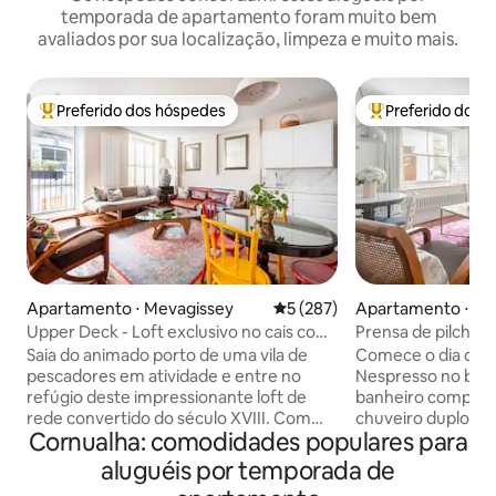
temporada de apartamento foram muito bem
avaliados por sua localização, limpeza e muito mais.
Preferido dos hóspedes
Preferido dos 
Entre os melhores preferidos dos hóspedes
Entre os melhore
Apartamento ⋅ Mevagissey
5 de uma avaliação média de 
5 (287)
Apartamento ⋅ Me
Upper Deck - Loft exclusivo no cais com
Prensa de pilchard
estacionamento gratuito
com estacionamen
Saia do animado porto de uma vila de
Comece o dia com
pescadores em atividade e entre no
Nespresso no ban
refúgio deste impressionante loft de
banheiro complet
rede convertido do século XVIII. Com
chuveiro duplo. Si
Cornualha: comodidades populares para
lindos toques de designer destacando o
de Grau II, este ch
charme do período, esta casa combina
térreo também o
aluguéis por temporada de
os séculos XVIII e XXI perfeitamente,
pisos de madeira antigos.