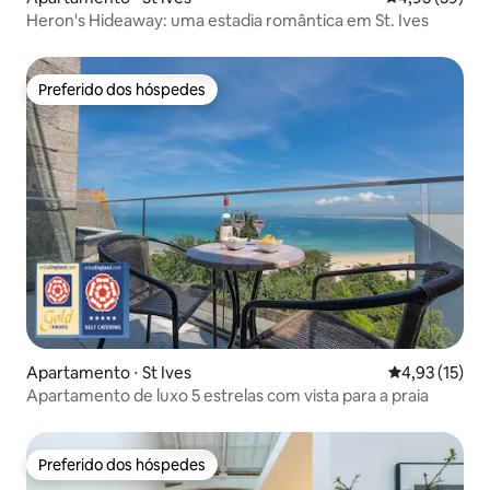
Heron's Hideaway: uma estadia romântica em St. Ives
Preferido dos hóspedes
Preferido dos hóspedes
Apartamento ⋅ St Ives
4,93 de uma a
4,93 (15)
Apartamento de luxo 5 estrelas com vista para a praia
Preferido dos hóspedes
Preferido dos hóspedes