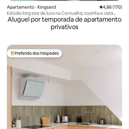
Apartamento ⋅ Kingsand
4,86 de uma av
4,86 (170)
Estúdio king size de luxo na Cornualha; cozinha e vista
Aluguel por temporada de apartamento
para o mar
privativos
Preferido dos hóspedes
Entre os melhores preferidos dos hóspedes