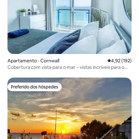
Apartamento ⋅ Cornwall
4,92 de uma av
4,92 (192)
Cobertura com vista para o mar – vistas incríveis para o
mar e estacionamento
Preferido dos hóspedes
Preferido dos hóspedes