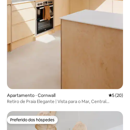
Apartamento ⋅ Cornwall
5 de uma a
5 (20)
Retiro de Praia Elegante | Vista para o Mar, Central
Newquay
Preferido dos hóspedes
Preferido dos hóspedes