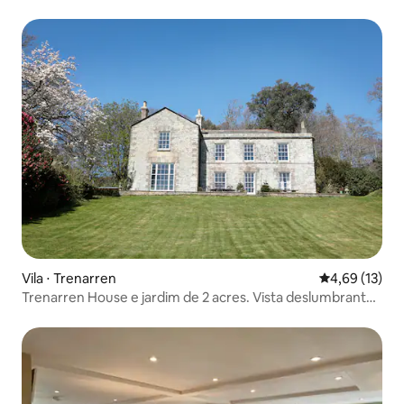
Vila ⋅ Trenarren
4,69 de uma a
4,69 (13)
Trenarren House e jardim de 2 acres. Vista deslumbrante
para o mar