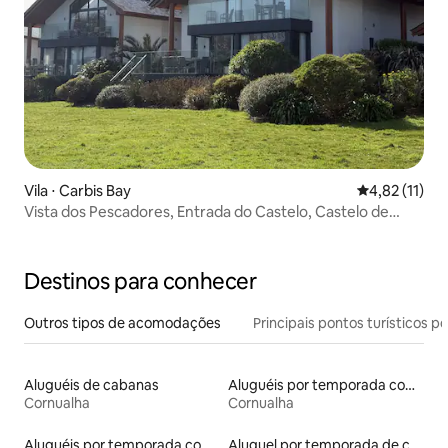
Vila ⋅ Carbis Bay
4,82 de uma a
4,82 (11)
Vista dos Pescadores, Entrada do Castelo, Castelo de
Tregenna
Destinos para conhecer
Outros tipos de acomodações
Principais pontos turísticos po
Aluguéis de cabanas
Aluguéis por temporada com banheira de hidromassagem
Cornualha
Cornualha
Aluguéis por temporada com caiaque
Aluguel por temporada de casas na árvore