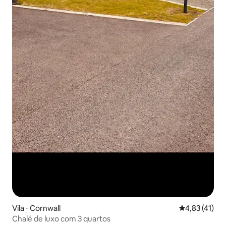
Vila ⋅ Cornwall
4,83 de uma a
4,83 (41)
Chalé de luxo com 3 quartos