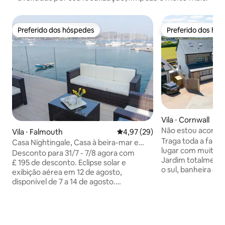
Preferido dos hóspedes
Preferido dos hó
Preferido dos hóspedes
Preferido dos hó
Vila ⋅ Cornwall
Não estou acorrentado. 8 cama
Vila ⋅ Falmouth
4,97 de uma avaliação média de
4,97 (29)
jogos e banheira
Traga toda a famíl
Casa Nightingale, Casa à beira-mar e
lugar com muito es
estacionamento gratuito
Desconto para 31/7 - 7/8 agora com
Jardim totalmente
£ 195 de desconto. Eclipse solar e
o sul, banheira d
exibição aérea em 12 de agosto,
privada, sala de 
disponível de 7 a 14 de agosto.
máquina de frutas,
Impressionante propriedade à beira-mar
tabuleiro de dard
em um cais escondido com vista para o
dupla grande com 
porto e para o mar, a poucos minutos da
gaiola de força c
high street. Acomodação de luxo; 2