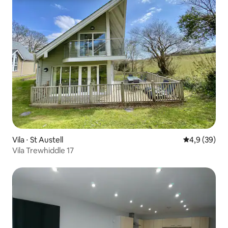
Vila ⋅ St Austell
4,9 de uma a
4,9 (39)
Vila Trewhiddle 17