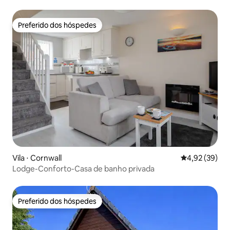
Preferido dos hóspedes
Preferido dos hóspedes
Vila ⋅ Cornwall
4,92 de uma a
4,92 (39)
Lodge-Conforto-Casa de banho privada
Preferido dos hóspedes
Preferido dos hóspedes