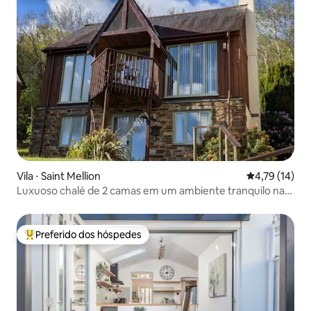
Vila ⋅ Saint Mellion
4,79 de uma a
4,79 (14)
Luxuoso chalé de 2 camas em um ambiente tranquilo na
floresta
Preferido dos hóspedes
Entre os melhores preferidos dos hóspedes