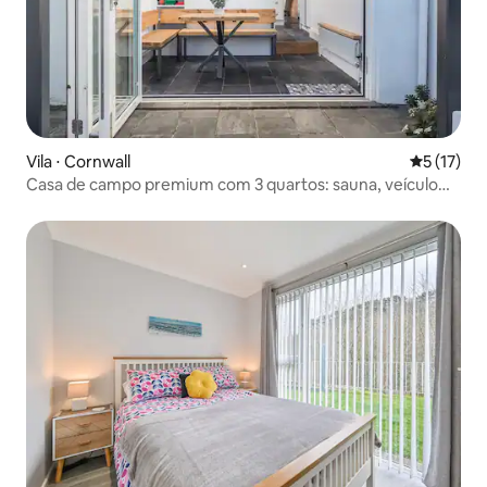
Vila ⋅ Cornwall
5 de uma a
5 (17)
Casa de campo premium com 3 quartos: sauna, veículo
elétrico, Newquay