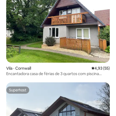
Vila ⋅ Cornwall
4,93 de uma a
4,93 (55)
Encantadora casa de férias de 3 quartos com piscina
compartilhada
Superhost
Superhost