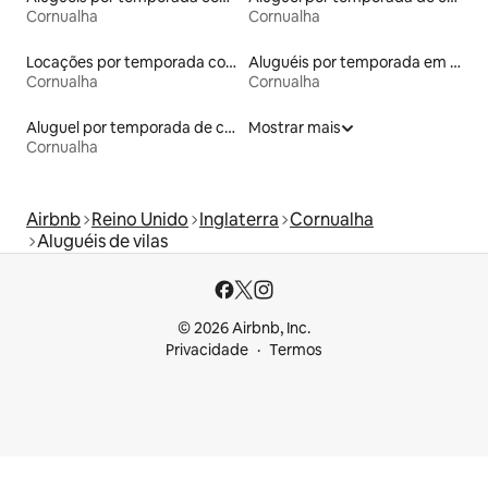
Cornualha
Cornualha
Locações por temporada com piscina
Aluguéis por temporada em hotéis-fazenda
Cornualha
Cornualha
Aluguel por temporada de casas de hóspedes
Mostrar mais
Cornualha
Airbnb
Reino Unido
Inglaterra
Cornualha
Aluguéis de vilas
© 2026 Airbnb, Inc.
Privacidade
Termos