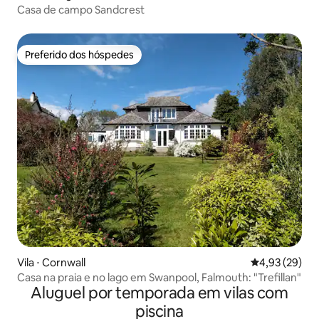
Casa de campo Sandcrest
Preferido dos hóspedes
Preferido dos hóspedes
Vila ⋅ Cornwall
4,93 de uma a
4,93 (29)
Casa na praia e no lago em Swanpool, Falmouth: "Trefillan"
Aluguel por temporada em vilas com
piscina