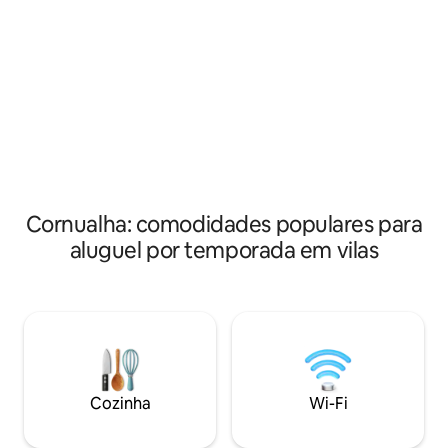
remo com polia bai
quartos principais com closets e
barra Z e alguns p
banheiros privativos. Mais 2 quartos.
casa principal co
Acomoda 8 pessoas. Sala de estar e
totalmente equipa
ampla sala de jantar separada, cozinha
moderna, 4 quartos
deslumbrante com vista para o mar, que
banheiro familiar 
se abre para a varanda com vista para o
de baixo, estacio
mar. Estacionamento no local para 1
carro. Preços para estadias de 7 noites,
de sexta a sexta-feira.
Cornualha: comodidades populares para
aluguel por temporada em vilas
Cozinha
Wi-Fi