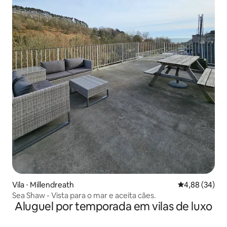
Vila ⋅ Millendreath
4,88 de uma a
4,88 (34)
Sea Shaw - Vista para o mar e aceita cães.
Aluguel por temporada em vilas de luxo