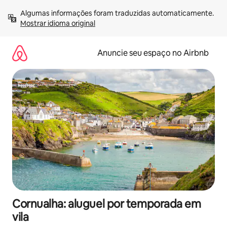
Pular
Algumas informações foram traduzidas automaticamente. 
para
Mostrar idioma original
o
conteúdo
Anuncie seu espaço no Airbnb
Cornualha: aluguel por temporada em
vila