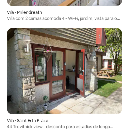
Vila ⋅ Millendreath
Villa com 2 camas acomoda 4 - Wi-Fi, jardim, vista para o
mar
Vila ⋅ Saint Erth Praze
44 Trevithick view - desconto para estadias de longa