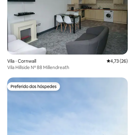
Vila ⋅ Cornwall
4,73 de uma a
4,73 (26)
Vila Hillside Nº 88 Millendreath
Preferido dos hóspedes
Preferido dos hóspedes