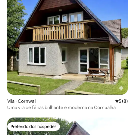
Vila ⋅ Cornwall
5 de uma 
5 (8)
Uma vila de férias brilhante e moderna na Cornualha
Preferido dos hóspedes
Preferido dos hóspedes