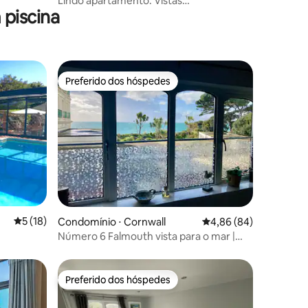
Lindo apartamento. Vistas
piscina
deslumbrantes. Estacionamento.
Preferido dos hóspedes
Preferido dos hóspedes
ções
5 de uma avaliação média de 5, 18 avaliações
5 (18)
Condomínio ⋅ Cornwall
4,86 de uma avaliação 
4,86 (84)
Número 6 Falmouth vista para o mar |
de
piscina | estacionamento
a~Jogos,
Preferido dos hóspedes
Preferido dos hóspedes