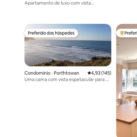
Apartamento de luxo com vista
incríveis 
deslumbrante para o mar para 2-3
pessoas
Preferido dos hóspedes
Prefe
Preferido dos hóspedes
Entre os
Condomínio ⋅ Porthtowan
4,93 de uma avaliação m
4,93 (145)
Uma cama com vista espetacular para o
mar, caminhe até a praia