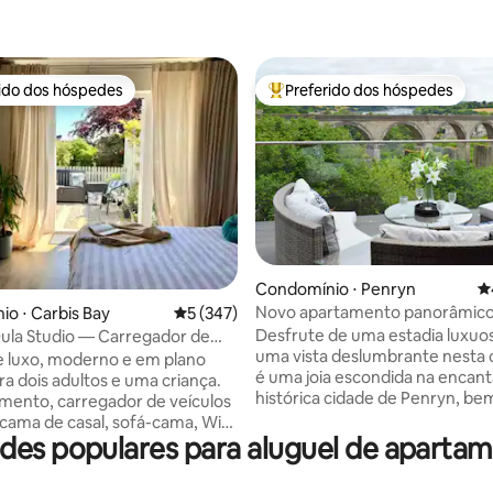
rido dos hóspedes
Preferido dos hóspedes
 melhores preferidos dos hóspedes
Entre os melhores preferidos d
édia de 5, 114 avaliações
Condomínio ⋅ Penryn
4
Novo apartamento panorâmic
o ⋅ Carbis Bay
5 de uma avaliação média de 5, 347 avalia
5 (347)
vista para o rio e carregador Te
Desfrute de uma estadia luxu
ula Studio — Carregador de
uma vista deslumbrante nesta 
elétricos — Estacionamento
e luxo, moderno e em plano
é uma joia escondida na encan
ra dois adultos e uma criança.
histórica cidade de Penryn, be
mento, carregador de veículos
de Falmouth. Delicie-se com um
, cama de casal, sofá-cama, Wi-
panorâmica impressionante no
des populares para aluguel de aparta
sões, iluminação ambiente, bar
da sua cama e relaxe em um lu
Pintado em tinta
banheiro equipado com um ch
el com COV ultra baixo.