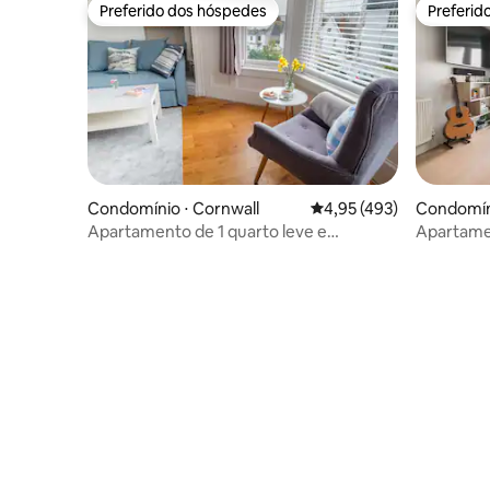
Preferido dos hóspedes
Preferid
Preferido dos hóspedes
Preferid
Condomínio ⋅ Cornwall
4,95 de uma avaliação m
4,95 (493)
Condomíni
Apartamento de 1 quarto leve e
Apartame
aconchegante com vista para o mar
com vista 