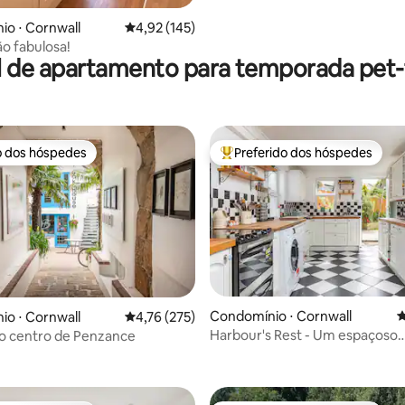
o ⋅ Cornwall
4,92 de uma avaliação média de 5, 145 avalia
4,92 (145)
ão fabulosa!
l de apartamento para temporada pet-f
o dos hóspedes
Preferido dos hóspedes
o dos hóspedes
Entre os melhores preferidos d
Condomínio ⋅ Cornwall
4
o ⋅ Cornwall
4,76 de uma avaliação média de 5, 275 avalia
4,76 (275)
Harbour's Rest - Um espaçoso
o centro de Penzance
édia de 5, 299 avaliações
apartamento de um quarto