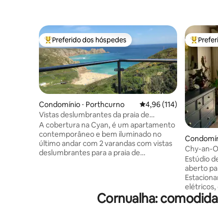
Preferido dos hóspedes
Prefe
Entre os melhores preferidos dos hóspedes
Entre os
Condomínio ⋅ Porthcurno
4,96 de uma avaliação m
4,96 (114)
Vistas deslumbrantes da praia de
Porthcurno - 6 camas
A cobertura na Cyan, é um apartamento
contemporâneo e bem iluminado no
Condomíni
último andar com 2 varandas com vistas
Chy-an-O
deslumbrantes para a praia de
veículos 
Estúdio d
Porthcurno (5 minutos a pé) e para
privativo
aberto pa
Logan Rock. Também fica a apenas 5
Estaciona
minutos a pé do teatro Minack e do
elétricos
caminho costeiro sudoeste. A praia de
Cornualha: comodida
Fi, televi
Porthcurno foi usada para filmar Poldark
de cozinha, pátio. 
e é classificada como uma das melhores
sustentáv
praias do Reino Unido. WIFI rápido, 2