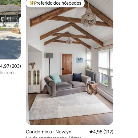
Preferido dos hóspedes
os hóspedes
Entre os melhores preferidos dos hóspedes
ções
,97 de uma avaliação média de 5, 203 avaliações
4,97 (203)
do com
Condomínio ⋅ Newlyn
4,98 de uma avaliação 
4,98 (212)