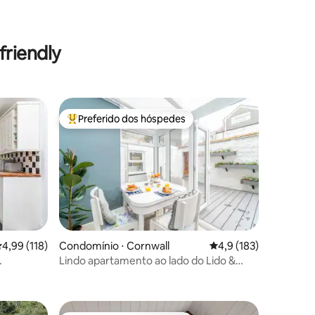
ções
riendly
Preferido dos hóspedes
os hóspedes
Entre os melhores preferidos dos hóspedes
,99 de uma avaliação média de 5, 118 avaliações
4,99 (118)
Condomínio ⋅ Cornwall
4,9 de uma avaliação 
4,9 (183)
ções
Lindo apartamento ao lado do Lido &
Promenade