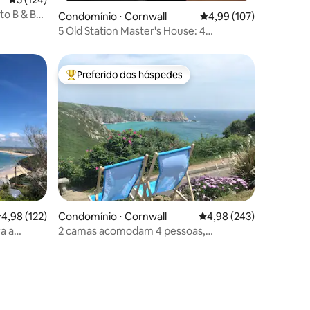
o B & B
Condomínio ⋅ Cornwall
4,99 de uma avaliação 
4,99 (107)
issey.
5 Old Station Master's House: 4
hóspedes, estacionamento
Preferido dos hóspedes
os hóspedes
Entre os melhores preferidos dos hóspedes
,98 de uma avaliação média de 5, 122 avaliações
4,98 (122)
Condomínio ⋅ Cornwall
4,98 de uma avaliação m
4,98 (243)
a a
2 camas acomodam 4 pessoas,
Porthcurno, Cornualha, taxa do Airbnb
pd