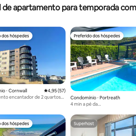
l de apartamento para temporada com 
o dos hóspedes
Preferido dos hóspedes
o dos hóspedes
Preferido dos hóspedes
o ⋅ Cornwall
4,95 de uma avaliação média de 5, 57 avalia
4,95 (57)
média de 5, 75 avaliações
nto encantador de 2 quartos
Condomínio ⋅ Portreath
incrível para o mar
4 min a pé da
praia/bares~piscina~banheira 
hidromassagem~churrasqueir
A2
o dos hóspedes
Superhost
o dos hóspedes
Superhost