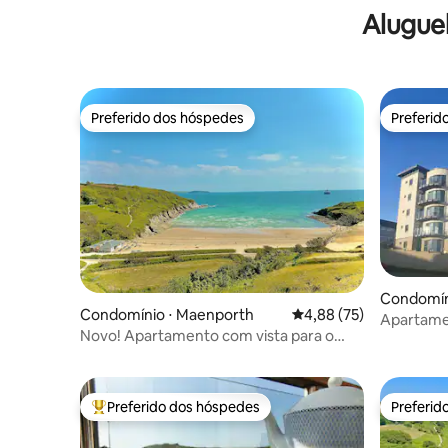
Alugue
Preferido dos hóspedes
Preferid
Preferido dos hóspedes
Preferid
Condomíni
Condomínio ⋅ Maenporth
4,88 de uma avaliação 
4,88 (75)
Apartame
Novo! Apartamento com vista para o
com vista 
mar, piscina coberta e tênis
Preferido dos hóspedes
Preferid
Entre os melhores preferidos dos hóspedes
Preferid