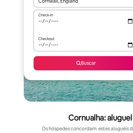
Quando os resultados estiverem disponíveis, expl
Check-in
Checkout
Buscar
Cornualha: alugue
Os hóspedes concordam: estes aluguéis d