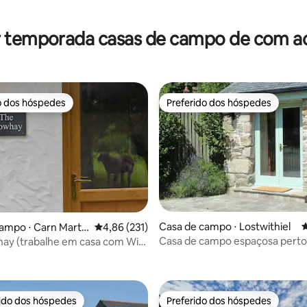
r temporada casas de campo de com ac
o dos hóspedes
Preferido dos hóspedes
o dos hóspedes
Preferido dos hóspedes
Casa de campo ⋅ Lostwithiel
4
ampo ⋅ Carn Mart
4,86 de uma avaliação média de 5, 231 avalia
4,86 (231)
h
Casa de campo espaçosa perto
ay (trabalhe em casa com Wi-
média de 5, 98 avaliações
rido dos hóspedes
Preferido dos hóspedes
 melhores preferidos dos hóspedes
Preferido dos hóspedes