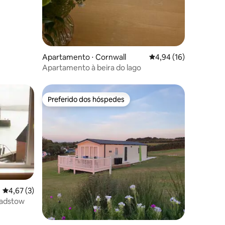
Apartamento ⋅ Cornwall
4,94 de uma avaliação
4,94 (16)
Apartamento à beira do lago
Preferido dos hóspedes
Preferido dos hóspedes
4,67 de uma avaliação média de 5, 3 avaliações
4,67 (3)
Padstow
ções