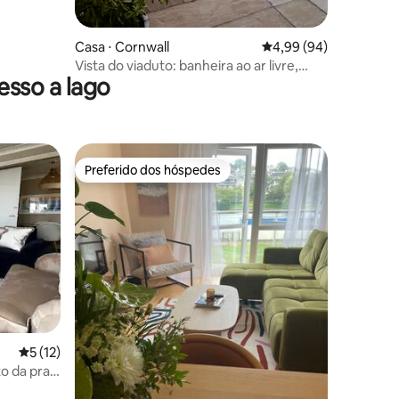
Casa ⋅ Cornwall
4,99 de uma avaliação 
4,99 (94)
Vista do viaduto: banheira ao ar livre,
sso a lago
cama king elegante
Preferido dos hóspedes
os hóspedes
Preferido dos hóspedes
5 de uma avaliação média de 5, 12 avaliações
5 (12)
o da praia