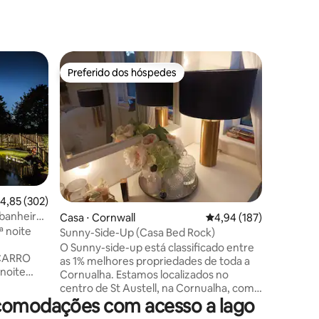
Casa de c
Preferido dos hóspedes
Preferi
Preferido dos hóspedes
Preferi
tion
Geodome 
banheira
Um espaç
deslumbr
ondulant
escuros 
hidromas
luxo de 
Poster, f
terraços 
,85 de uma avaliação média de 5, 302 avaliações
4,85 (302)
lareira e
banheira
Casa ⋅ Cornwall
4,94 de uma avaliação 
4,94 (187)
ções
vendendo 
eira
ª noite
Situado a
Sunny-Side-Up (Casa Bed Rock)
perfeitam
O Sunny-side-up está classificado entre
CARRO
Dartmoor
as 1% melhores propriedades de toda a
Cornwall
Cornualha. Estamos localizados no
ntica no
de hidro
centro de St Austell, na Cornualha, com
es,
temperat
acomodações com acesso a lago
fácil acesso ao Eden Project, ao Lost
do telhado
agradáve
Garden of Heligan, a Charlestown, a