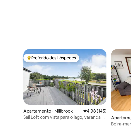
Preferido dos hóspedes
Entre os melhores preferidos dos hóspedes
Apartamento ⋅ Millbrook
4,98 de uma avaliação m
4,98 (145)
Sail Loft com vista para o lago, varanda e
Apartame
estacionamento
Beira-ma