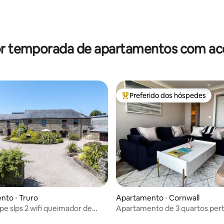
or temporada de apartamentos com ace
Preferido dos hóspedes
Entre os melhores preferidos d
 média de 5, 3 avaliações
nto ⋅ Truro
Apartamento ⋅ Cornwall
e slps 2 wifi queimador de
Apartamento de 3 quartos pert
huveiro elétrico
de Newquay