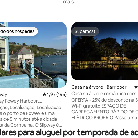
mais.
rido dos hóspedes
Superhost
 melhores preferidos dos hóspedes
Superhost
Casa na árvore ⋅ Barripper
4
Casa na árvore romântica com 
édia de 5, 428 avaliações
owey
4,97 de uma avaliação média de 5, 195 avalia
4,97 (195)
de hidromassagem e churrasqu
OFERTA - 25% de desconto na 3
ay Fowey Harbour,
Wi-Fi gratuito ESPAÇO DE
mento a 1 min e jardim
ção, Localização, Localização -
CARREGAMENTO RÁPIDO DE 
ra o porto de Fowey e uma
ELÉTRICO PRÓPRIO Passe uma noite
 de 5 minutos até a cidade
verdadeiramente única e româ
ta da Cornualha. O Slipway é
'Treetops'. Aninhado nas árvor
ares para aluguel por temporada de 
fantástica de 3 camas que
contemple as estrelas através 
 pessoas. Casa, jardim e pátio