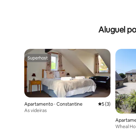
Aluguel p
Superhost
Superhost
Apartamento ⋅ Constantine
5 de uma avaliação
5 (3)
As videiras
Apartame
Wheal Hop
madeira c