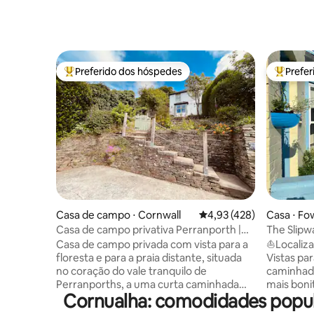
Preferido dos hóspedes
Prefe
Entre os melhores preferidos dos hóspedes
Entre os
Casa de campo ⋅ Cornwall
4,93 de uma avaliação m
4,93 (428)
Casa ⋅ F
Casa de campo privativa Perranporth |
The Slipw
Jardim spa e banheira de
estaciona
Casa de campo privada com vista para a
⛵️Localiza
hidromassagem
floresta e para a praia distante, situada
Vistas pa
no coração do vale tranquilo de
caminhada
Perranporths, a uma curta caminhada
mais boni
Cornualha: comodidades popul
plana da praia de areia, de lojas e de
uma casa 
restaurantes. A Bay Tree tem seus
acomoda 6