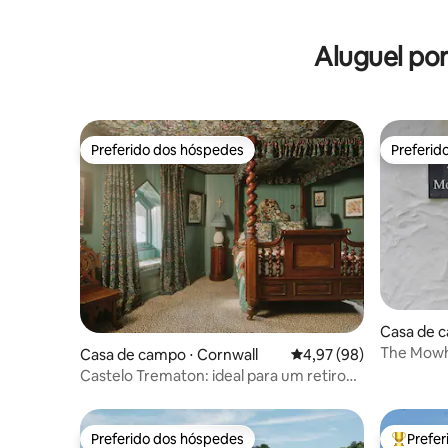
Aluguel po
Preferido dos hóspedes
Preferid
Preferido dos hóspedes
Preferid
Casa de c
h, Redrut
The Mowh
Casa de campo ⋅ Cornwall
4,97 de uma avaliação 
4,97 (98)
Fi)
Castelo Trematon: ideal para um retiro
criativo
Preferido dos hóspedes
Prefe
Preferido dos hóspedes
Entre os