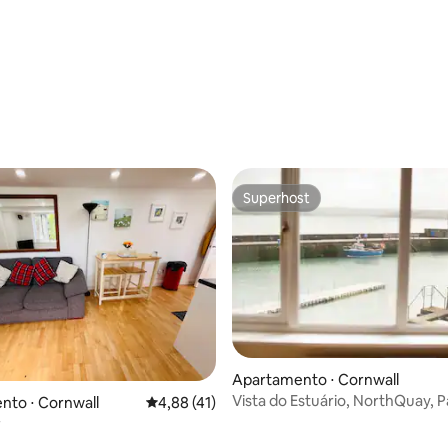
Superhost
Superhost
édia de 5, 145 avaliações
Apartamento ⋅ Cornwall
Vista do Estuário, NorthQuay, 
nto ⋅ Cornwall
4,88 de uma avaliação média de 5, 41 avalia
4,88 (41)
r