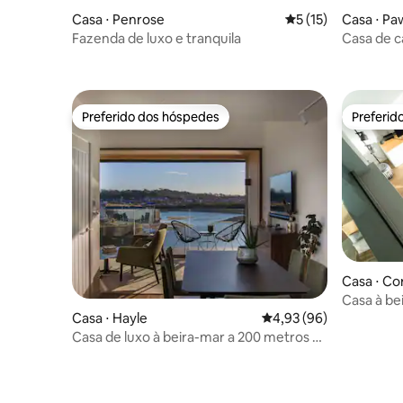
Casa ⋅ Penrose
5 de uma avaliação 
5 (15)
Casa ⋅ Pa
Fazenda de luxo e tranquila
Casa de 
hidromas
Preferido dos hóspedes
Preferid
Preferido dos hóspedes
Preferid
Casa ⋅ Co
Casa à bei
Casa ⋅ Hayle
4,93 de uma avaliação 
4,93 (96)
Casa de luxo à beira-mar a 200 metros da
praia