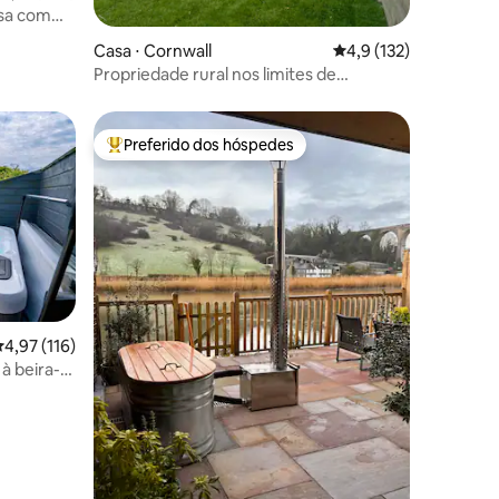
osa com
ções
Casa ⋅ Cornwall
4,9 de uma avaliação 
4,9 (132)
Propriedade rural nos limites de
Newquay
Preferido dos hóspedes
Entre os melhores preferidos dos hóspedes
,97 de uma avaliação média de 5, 116 avaliações
4,97 (116)
ções
à beira-