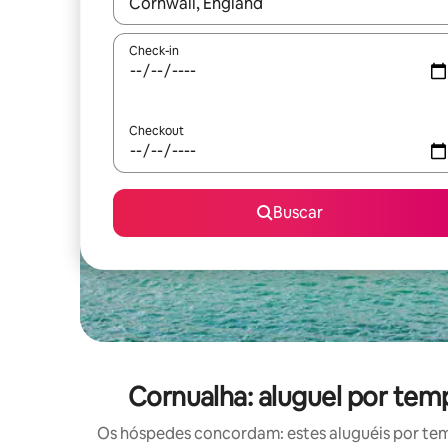
Quando os resultados estiverem disponíveis, expl
Check-in
Checkout
Buscar
Cornualha: aluguel por te
Os hóspedes concordam: estes aluguéis por te