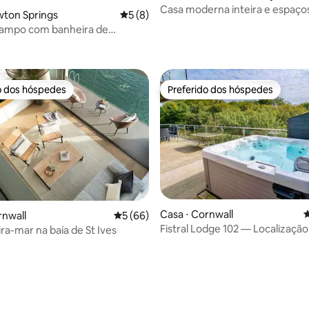
Casa moderna inteira e espaç
média de 5, 15 avaliações
wton Springs
5 de uma avaliação média de 5, 8 avalia
5 (8)
uso de lazer.
campo com banheira de
sagem que aceita cães
o dos hóspedes
Preferido dos hóspedes
o dos hóspedes
Preferido dos hóspedes
Casa ⋅ Cornwall
4
rnwall
5 de uma avaliação média de 5, 66 avalia
5 (66)
Fistral Lodge 102 — Localização 
ra-mar na baía de St Ives
mar, Resort 5*
média de 5, 96 avaliações