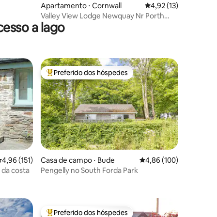
Apartamento ⋅ Cornwall
4,92 de uma avaliação
4,92 (13)
Valley View Lodge Newquay Nr Porth
esso a lago
Beach em PVR
Preferido dos hóspedes
Entre os melhores preferidos dos hóspedes
,96 de uma avaliação média de 5, 151 avaliações
4,96 (151)
Casa de campo ⋅ Bude
4,86 de uma avaliação 
4,86 (100)
ções
 da costa
Pengelly no South Forda Park
Preferido dos hóspedes
Entre os melhores preferidos dos hóspedes