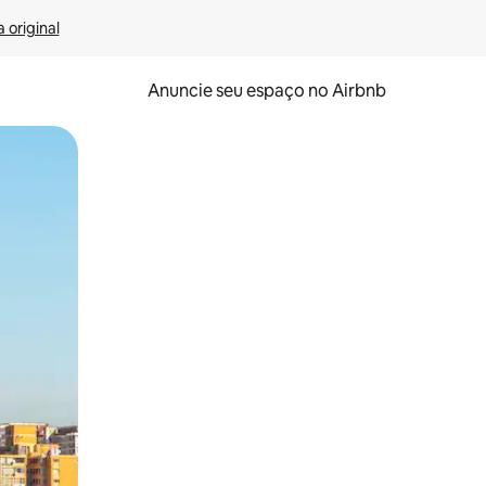
 original
Anuncie seu espaço no Airbnb
 deslizando o dedo na tela.