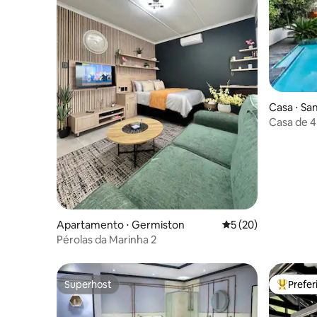
Casa ⋅ Sa
Casa de 4
minutos 
Apartamento ⋅ Germiston
5 de uma avaliação 
5 (20)
Pérolas da Marinha 2
Superhost
Prefe
Superhost
Entre os