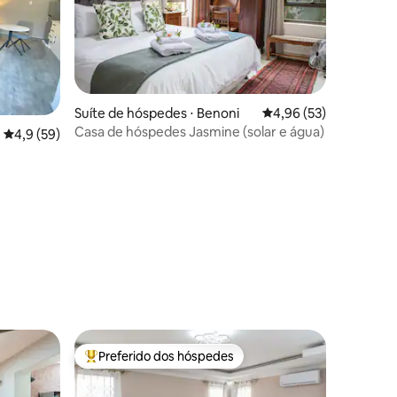
Suíte de hóspedes ⋅ Benoni
4,96 de uma avaliação
4,96 (53)
Casa de hóspedes Jasmine (solar e água)
ções
4,9 de uma avaliação média de 5, 59 avaliações
4,9 (59)
Preferido dos hóspedes
os hóspedes
Entre os melhores preferidos dos hóspedes