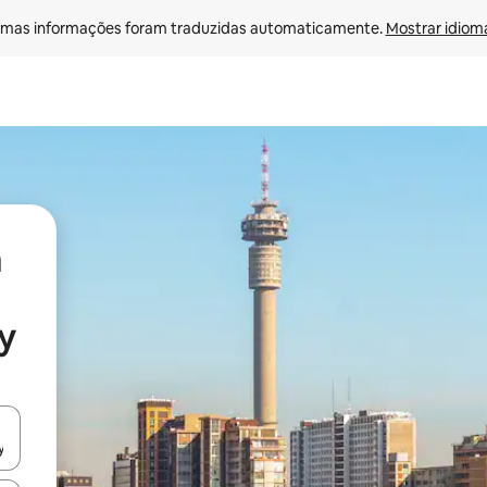
mas informações foram traduzidas automaticamente. 
Mostrar idioma
y
ore-os usando as seta para cima e para baixo do teclado ou tocando e