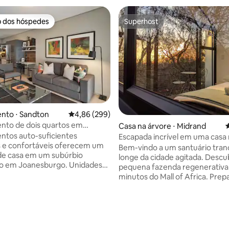
o dos hóspedes
Superhost
o dos hóspedes
Superhost
nto ⋅ Sandton
4,86 de uma avaliação média de 5, 299 avalia
4,86 (299)
nto de dois quartos em
Casa na árvore ⋅ Midrand
4
ide
tos auto-suficientes
Escapada incrível em uma casa 
 e confortáveis oferecem um
imersa na natureza
Bem-vindo a um santuário tranq
 de casa em um subúrbio
longe da cidade agitada. Descu
em Joanesburgo. Unidades
pequena fazenda regenerativa
uartos de 71 m² totalmente
minutos do Mall of Africa. Prep
s com um quarto principal com
para se encantar ao se refugia
n size e banheiro privativo
tranquila casa na árvore, onde
 e banheira. O segundo
estará imerso no abraço da nat
édia de 5, 176 avaliações
m uma cama de casal e o
cercado por uma surpreenden
banheiro tem uma banheira.
variedade de espécies de páss