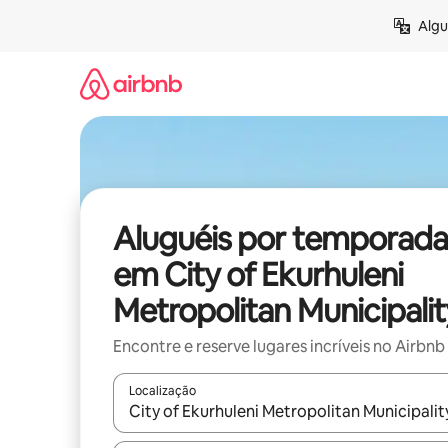
Pular
Algu
para
o
conteúdo
Aluguéis por temporada
em City of Ekurhuleni
Metropolitan Municipalit
Encontre e reserve lugares incríveis no Airbnb
Localização
Quando os resultados estiverem disponíveis, expl