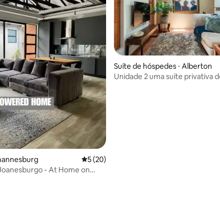
média de 5, 76 avaliações
Suíte de hóspedes ⋅ Alberton
Unidade 2 uma suíte privativa d
totalmente equipada
ohannesburg
5 de uma avaliação média de 5, 20 avalia
5 (20)
Joanesburgo - At Home on