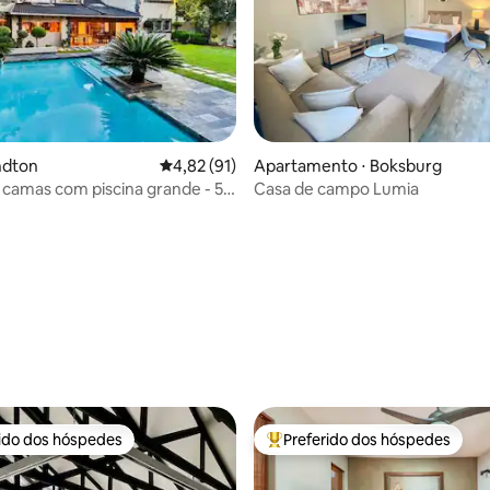
ndton
4,82 de uma avaliação média de 5, 91 avalia
4,82 (91)
Apartamento ⋅ Boksburg
 camas com piscina grande - 5
Casa de campo Lumia
de Sandton
média de 5, 20 avaliações
rido dos hóspedes
Preferido dos hóspedes
 melhores preferidos dos hóspedes
Entre os melhores preferidos d