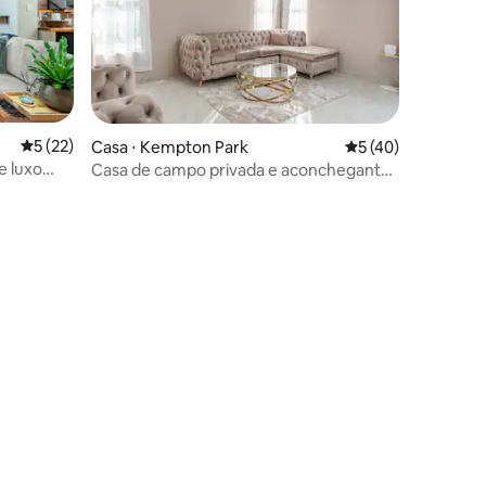
5 de uma avaliação média de 5, 22 avaliações
5 (22)
Casa ⋅ Kempton Park
5 de uma avaliação
5 (40)
e luxo
Casa de campo privada e aconchegante
atrás da casa principal
ções