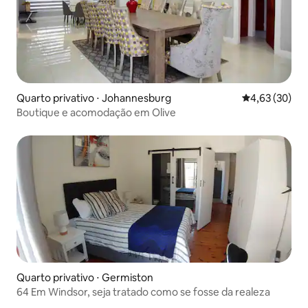
Quarto privativo ⋅ Johannesburg
4,63 de uma a
4,63 (30)
Boutique e acomodação em Olive
Quarto privativo ⋅ Germiston
64 Em Windsor, seja tratado como se fosse da realeza