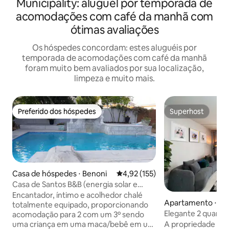
Municipality: aluguel por temporada de
acomodações com café da manhã com
ótimas avaliações
Os hóspedes concordam: estes aluguéis por
temporada de acomodações com café da manhã
foram muito bem avaliados por sua localização,
limpeza e muito mais.
Preferido dos hóspedes
Superhost
Preferido dos hóspedes
Superhost
Casa de hóspedes ⋅ Benoni
4,92 de uma avaliação média de 
4,92 (155)
Casa de Santos B&B (energia solar e
água fora da rede)
Encantador, íntimo e acolhedor chalé
Apartamento ⋅ Mi
totalmente equipado, proporcionando
Elegante 2 quartos
acomodação para 2 com um 3º sendo
uma criança em uma maca/bebê em um
A propriedade est