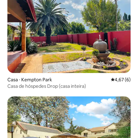
Casa ⋅ Kempton Park
4,67 de uma 
4,67 (6)
Casa de hóspedes Drop (casa inteira)