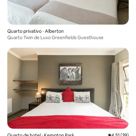
Quarto privativo ⋅ Alberton
Quarto Twin de Luxo Greenfields Guesthouse
Quarto de hotel ⋅ Kempton Park
4,51 de uma a
4,51 (39)