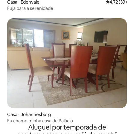
Casa ⋅ Edenvale
4,72 de uma a
4,72 (39)
Fuja para a serenidade
Casa ⋅ Johannesburg
Eu chamo minha casa de Palácio
Aluguel por temporada de