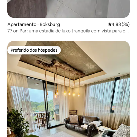
Apartamento ⋅ Boksburg
4,83 de uma a
4,83 (35)
77 on Par: uma estadia de luxo tranquila com vista para o
golfe.
Preferido dos hóspedes
Preferido dos hóspedes