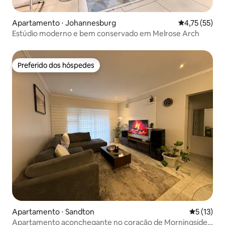
Apartamento ⋅ Johannesburg
4,75 de uma a
4,75 (55)
Estúdio moderno e bem conservado em Melrose Arch
Preferido dos hóspedes
Preferido dos hóspedes
Apartamento ⋅ Sandton
5 de uma a
5 (13)
Apartamento aconchegante no coração de Morningside