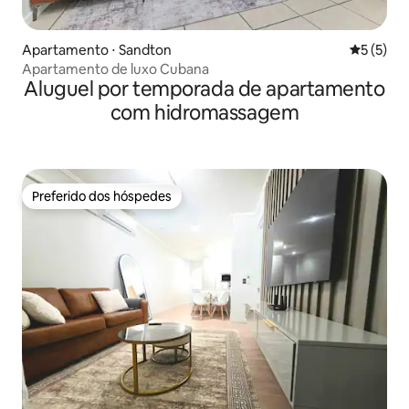
Apartamento ⋅ Sandton
5 de uma 
5 (5)
Apartamento de luxo Cubana
Aluguel por temporada de apartamento
com hidromassagem
Preferido dos hóspedes
Preferido dos hóspedes