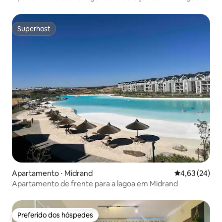
Sandton
Superhost
Superhost
Apartamento ⋅ Midrand
4,63 de uma a
4,63 (24)
Apartamento de frente para a lagoa em Midrand
Preferido dos hóspedes
Preferido dos hóspedes