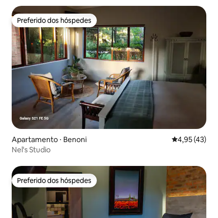
Preferido dos hóspedes
Preferido dos hóspedes
Apartamento ⋅ Benoni
4,95 de uma a
4,95 (43)
Nel's Studio
Preferido dos hóspedes
Preferido dos hóspedes