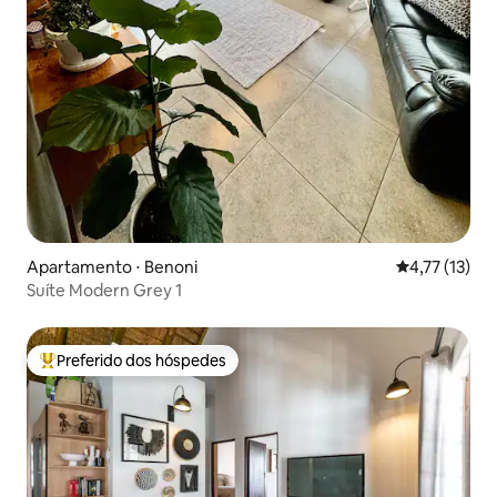
Apartamento ⋅ Benoni
4,77 de uma a
4,77 (13)
Suíte Modern Grey 1
Preferido dos hóspedes
Entre os melhores preferidos dos hóspedes