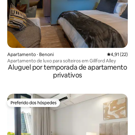
Apartamento ⋅ Benoni
4,91 de uma a
4,91 (22)
Apartamento de luxo para solteiros em Gillford Alley
Aluguel por temporada de apartamento
privativos
Preferido dos hóspedes
Preferido dos hóspedes