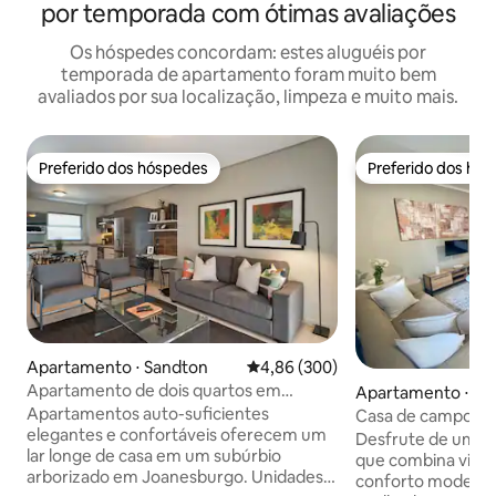
por temporada com ótimas avaliações
Os hóspedes concordam: estes aluguéis por
temporada de apartamento foram muito bem
avaliados por sua localização, limpeza e muito mais.
Preferido dos hóspedes
Preferido dos hó
Preferido dos hóspedes
Preferido dos hó
Apartamento ⋅ Sandton
4,86 de uma avaliação média de 5
4,86 (300)
Apartamento de dois quartos em
Apartamento ⋅ Bo
Morningside
Apartamentos auto-suficientes
Casa de campo L
elegantes e confortáveis oferecem um
Desfrute de um ch
lar longe de casa em um subúrbio
que combina vida
arborizado em Joanesburgo. Unidades
conforto moderno