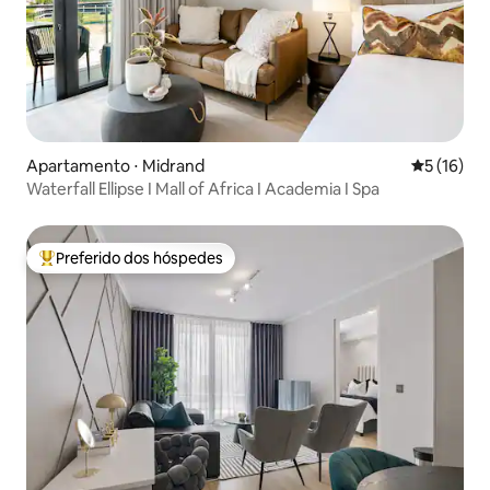
Apartamento ⋅ Midrand
5 de uma a
5 (16)
Waterfall Ellipse I Mall of Africa I Academia I Spa
Preferido dos hóspedes
Entre os melhores preferidos dos hóspedes