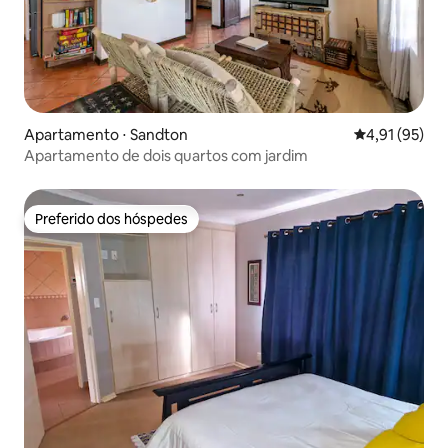
Apartamento ⋅ Sandton
4,91 de uma a
4,91 (95)
Apartamento de dois quartos com jardim
Preferido dos hóspedes
Preferido dos hóspedes