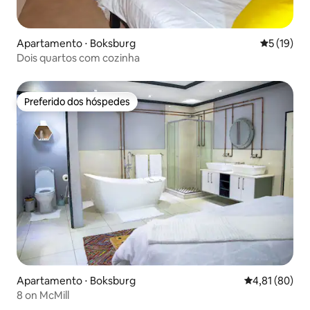
Apartamento ⋅ Boksburg
5 de uma a
5 (19)
Dois quartos com cozinha
Preferido dos hóspedes
Preferido dos hóspedes
Apartamento ⋅ Boksburg
4,81 de uma a
4,81 (80)
8 on McMill