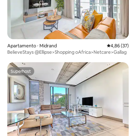
Apartamento ⋅ Midrand
4,86 de uma a
4,86 (37)
BelieveStays @Ellipse>Shopping oAfrica>Netcare>Gallag
Superhost
Superhost