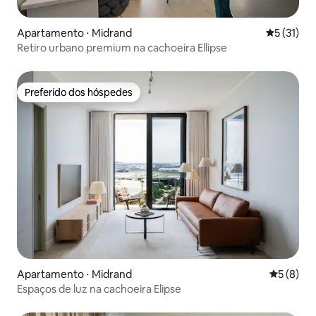
Apartamento ⋅ Midrand
5 de uma a
5 (31)
Retiro urbano premium na cachoeira Ellipse
Preferido dos hóspedes
Preferido dos hóspedes
Apartamento ⋅ Midrand
5 de uma 
5 (8)
Espaços de luz na cachoeira Elipse