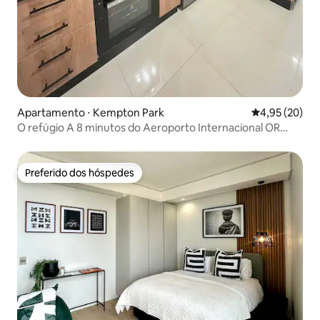
Apartamento ⋅ Kempton Park
4,95 de uma a
4,95 (20)
O refúgio A 8 minutos do Aeroporto Internacional OR
Tambo
Preferido dos hóspedes
Preferido dos hóspedes