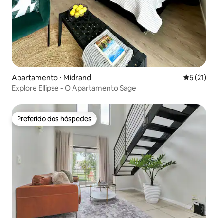
Apartamento ⋅ Midrand
5 de uma a
5 (21)
Explore Ellipse - O Apartamento Sage
Preferido dos hóspedes
Preferido dos hóspedes