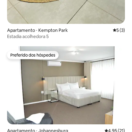
Apartamento ⋅ Kempton Park
5 de uma 
5 (3)
Estadia acolhedora 5
Preferido dos hóspedes
Preferido dos hóspedes
Apartamento ⋅ Johannesburg
4,95 de uma a
4,95 (21)