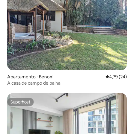
Apartamento ⋅ Benoni
4,79 de uma a
4,79 (24)
A casa de campo de palha
Superhost
Superhost