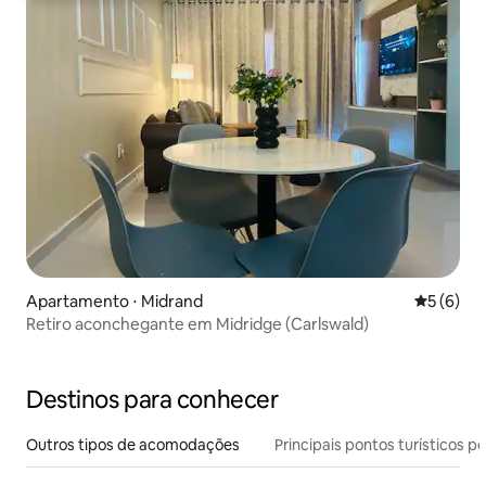
Apartamento ⋅ Midrand
5 de uma 
5 (6)
Retiro aconchegante em Midridge (Carlswald)
Destinos para conhecer
Outros tipos de acomodações
Principais pontos turísticos po