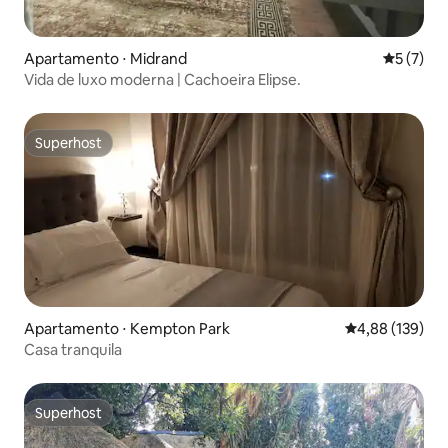
Apartamento ⋅ Midrand
5 de uma 
5 (7)
Vida de luxo moderna | Cachoeira Elipse.
Superhost
Superhost
Apartamento ⋅ Kempton Park
4,88 de uma av
4,88 (139)
Casa tranquila
Superhost
Superhost