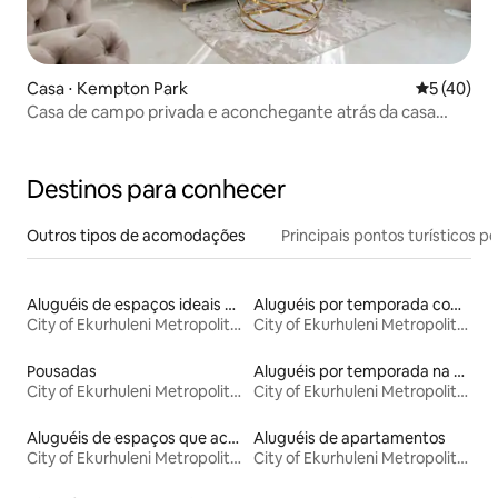
Casa ⋅ Kempton Park
5 de uma a
5 (40)
Casa de campo privada e aconchegante atrás da casa
principal
Destinos para conhecer
Outros tipos de acomodações
Principais pontos turísticos po
Aluguéis de espaços ideais para famílias
Aluguéis por temporada com café da manhã
City of Ekurhuleni Metropolitan Municipality
City of Ekurhuleni Metropolitan Municipality
Pousadas
Aluguéis por temporada na orla
City of Ekurhuleni Metropolitan Municipality
City of Ekurhuleni Metropolitan Municipality
Aluguéis de espaços que aceitam animais de estimação
Aluguéis de apartamentos
City of Ekurhuleni Metropolitan Municipality
City of Ekurhuleni Metropolitan Municipality