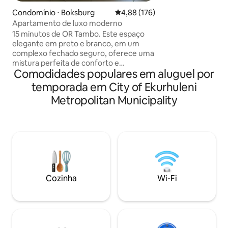
com chuveiro e banheira.
Condomínio ⋅ Boksburg
4,88 de uma avaliação média de 
4,88 (176)
quarto tem uma ca
Apartamento de luxo moderno
segundo banheiro
15 minutos de OR Tambo. Este espaço
Cozinha totalmen
elegante em preto e branco, em um
eletrodomésticos 
complexo fechado seguro, oferece uma
estar, área de jan
mistura perfeita de conforto e
Smart TV, com Net
Comodidades populares em aluguel por
conveniência. Desfrute de uma vaga de
Amazon Prime Vid
estacionamento dedicada, estilo de vida
próprio), espaço d
temporada em City of Ekurhuleni
tranquilo e acesso remoto ao portão.
Metropolitan Municipality
Com uma luxuosa cama queen size e
cama de casal, espaço de escritório e
Wi-Fi de alta velocidade, é ideal para
trabalho ou relaxamento. A cozinha
totalmente equipada inclui um fogão a
gás e uma máquina de lavar louça.
Relaxe na varanda aconchegante e
desfrute de móveis premium, roupas de
Cozinha
Wi-Fi
cama e itens essenciais para refeições.