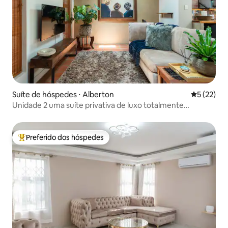
Suíte de hóspedes ⋅ Alberton
5 de uma a
5 (22)
Unidade 2 uma suíte privativa de luxo totalmente
equipada
Preferido dos hóspedes
Entre os melhores preferidos dos hóspedes