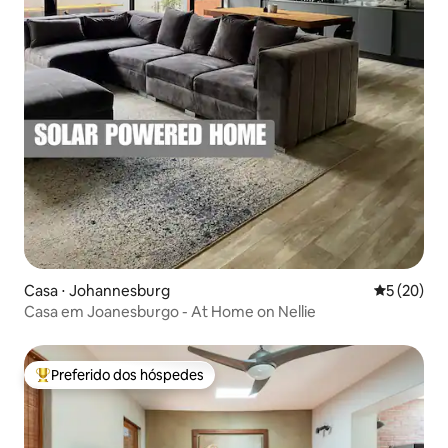
Casa ⋅ Johannesburg
5 de uma a
5 (20)
Casa em Joanesburgo - At Home on Nellie
Preferido dos hóspedes
Entre os melhores preferidos dos hóspedes