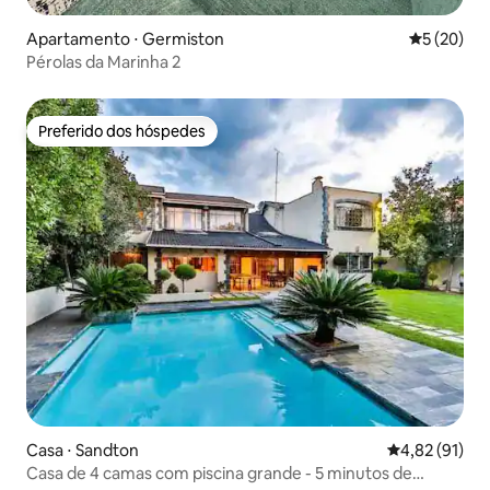
Apartamento ⋅ Germiston
5 de uma a
5 (20)
Pérolas da Marinha 2
Preferido dos hóspedes
Preferido dos hóspedes
Casa ⋅ Sandton
4,82 de uma a
4,82 (91)
Casa de 4 camas com piscina grande - 5 minutos de