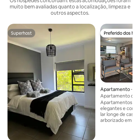
Os hóspedes concordam: estas acomodações foram
muito bem avaliadas quanto a localização, limpeza e
outros aspectos.
Superhost
Preferido dos hó
Superhost
Preferido dos hó
Apartamento ⋅ Sa
Apartamento de d
Morningside
Apartamentos aut
elegantes e conf
lar longe de casa
arborizado em Joanesb
de dois quartos d
mobiliadas com um
cama queen size e