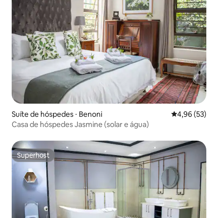
Suíte de hóspedes ⋅ Benoni
4,96 de uma a
4,96 (53)
Casa de hóspedes Jasmine (solar e água)
Superhost
Superhost