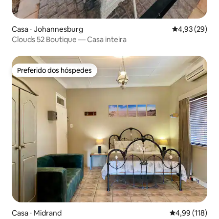
Casa ⋅ Johannesburg
4,93 de uma a
4,93 (29)
Clouds 52 Boutique — Casa inteira
Preferido dos hóspedes
Preferido dos hóspedes
Casa ⋅ Midrand
4,99 de uma av
4,99 (118)