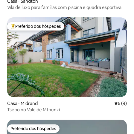
Casa ⋅ Sandton
Vila de luxo para famílias com piscina e quadra esportiva
Preferido dos hóspedes
Entre os melhores preferidos dos hóspedes
Casa ⋅ Midrand
5 de uma 
5 (9)
Tsebo no Vale de Mthunzi
Preferido dos hóspedes
Preferido dos hóspedes