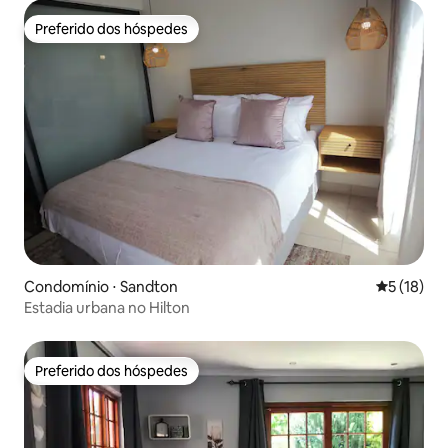
Preferido dos hóspedes
Preferido dos hóspedes
Condomínio ⋅ Sandton
5 de uma a
5 (18)
Estadia urbana no Hilton
Preferido dos hóspedes
Preferido dos hóspedes