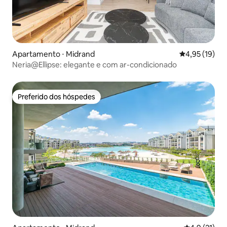
Apartamento ⋅ Midrand
4,95 de uma a
4,95 (19)
Neria@Ellipse: elegante e com ar-condicionado
Preferido dos hóspedes
Preferido dos hóspedes