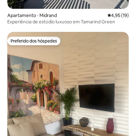
Apartamento ⋅ Midrand
4,95 de uma a
4,95 (19)
Experiência de estúdio luxuoso em Tamarind Green
Preferido dos hóspedes
Preferido dos hóspedes