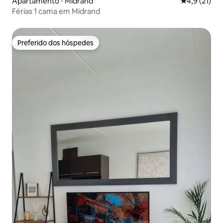
Apartamento ⋅ Midrand
4,9 de uma a
4,9 (21)
Férias 1 cama em Midrand
Preferido dos hóspedes
Preferido dos hóspedes