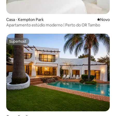
Casa ⋅ Kempton Park
Novo lugar
Novo
Apartamento estúdio moderno | Perto do OR Tambo
Superhost
Superhost