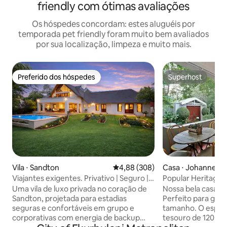
friendly com ótimas avaliações
Os hóspedes concordam: estes aluguéis por
temporada pet friendly foram muito bem avaliados
por sua localização, limpeza e muito mais.
Preferido dos hóspedes
Superhost
Preferido dos hóspedes
Superhost
Vila ⋅ Sandton
4,88 de uma avaliação média de 5
4,88 (308)
Casa ⋅ Johannesb
Viajantes exigentes. Privativo | Seguro |
Popular Heritage 
Tranquilo
segura!
Uma vila de luxo privada no coração de
Nossa bela casa e
Sandton, projetada para estadias
Perfeito para gru
seguras e confortáveis em grupo e
tamanho. O espaço 
corporativas com energia de backup
tesouro de 120 a