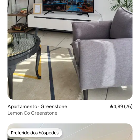
Apartamento ⋅ Greenstone
4,89 de uma a
4,89 (76)
Lemon Co Greenstone
Preferido dos hóspedes
Preferido dos hóspedes