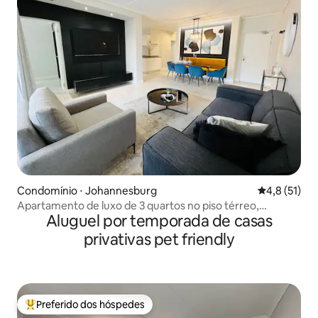
Condomínio ⋅ Johannesburg
4,8 de uma a
4,8 (51)
Apartamento de luxo de 3 quartos no piso térreo,
Aluguel por temporada de casas
Cachoeira
privativas pet friendly
Preferido dos hóspedes
Entre os melhores preferidos dos hóspedes