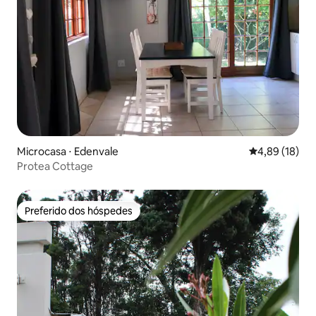
Microcasa ⋅ Edenvale
4,89 de uma a
4,89 (18)
Protea Cottage
Preferido dos hóspedes
Preferido dos hóspedes