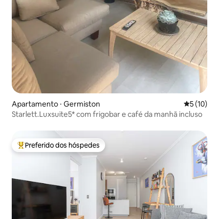
Apartamento ⋅ Germiston
5 de uma a
5 (10)
Starlett.Luxsuite5* com frigobar e café da manhã incluso
Preferido dos hóspedes
Entre os melhores preferidos dos hóspedes