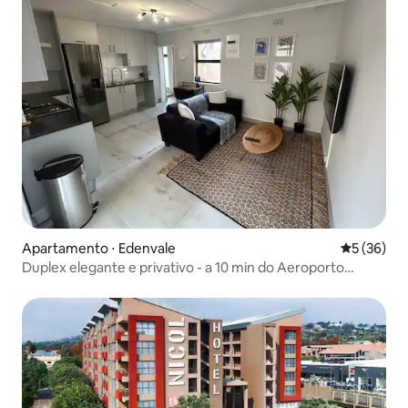
Apartamento ⋅ Edenvale
5 de uma a
5 (36)
Duplex elegante e privativo - a 10 min do Aeroporto
Internacional OR Tambo