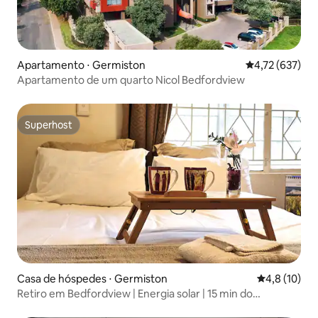
Apartamento ⋅ Germiston
4,72 de uma av
4,72 (637)
Apartamento de um quarto Nicol Bedfordview
Superhost
Superhost
Casa de hóspedes ⋅ Germiston
4,8 de uma a
4,8 (10)
Retiro em Bedfordview | Energia solar | 15 min do
Aeroporto de Joanesburgo (OR Tambo)