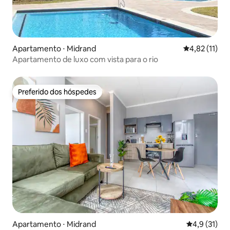
Apartamento ⋅ Midrand
4,82 de uma a
4,82 (11)
Apartamento de luxo com vista para o rio
Preferido dos hóspedes
Preferido dos hóspedes
Apartamento ⋅ Midrand
4,9 de uma a
4,9 (31)