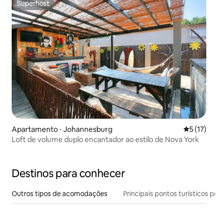
Superhost
Superhost
Apartamento ⋅ Johannesburg
5 de uma a
5 (17)
Loft de volume duplo encantador ao estilo de Nova York
Destinos para conhecer
Outros tipos de acomodações
Principais pontos turísticos po