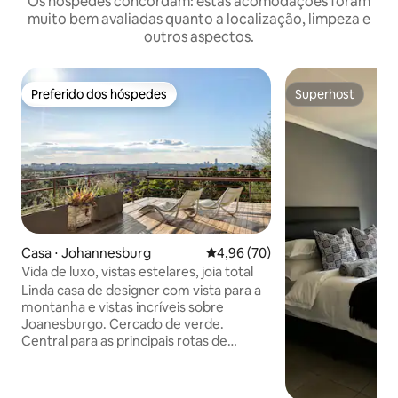
Os hóspedes concordam: estas acomodações foram
muito bem avaliadas quanto a localização, limpeza e
outros aspectos.
Preferido dos hóspedes
Superhost
Preferido dos hóspedes
Superhost
Casa ⋅ Johannesburg
4,96 de uma avaliação média de
4,96 (70)
Vida de luxo, vistas estelares, joia total
Linda casa de designer com vista para a
montanha e vistas incríveis sobre
Joanesburgo. Cercado de verde.
Central para as principais rotas de
transporte. Perto de Rosebank/Sandton.
Projetado por um designer renomado
com móveis modernos. Wi-Fi rápido e