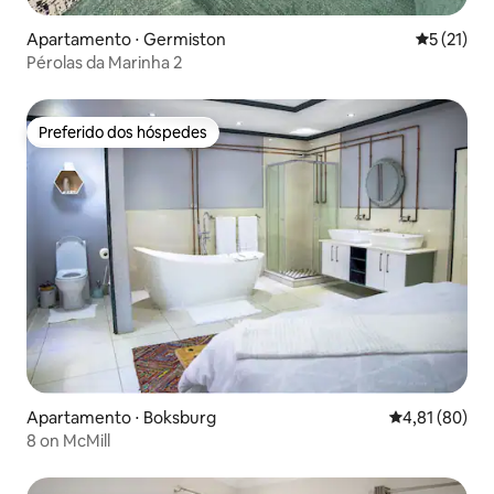
Apartamento ⋅ Germiston
5 de uma a
5 (21)
Pérolas da Marinha 2
Preferido dos hóspedes
Preferido dos hóspedes
Apartamento ⋅ Boksburg
4,81 de uma a
4,81 (80)
8 on McMill