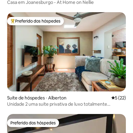
Casa em Joanesburgo - At Home on Nellie
Preferido dos hóspedes
Entre os melhores preferidos dos hóspedes
Suíte de hóspedes ⋅ Alberton
5 de uma a
5 (22)
Unidade 2 uma suíte privativa de luxo totalmente
equipada
Preferido dos hóspedes
Preferido dos hóspedes