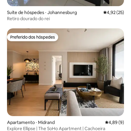
Suíte de hóspedes ⋅ Johannesburg
4,92 de uma a
4,92 (25)
Retiro dourado do rei
Preferido dos hóspedes
Preferido dos hóspedes
Apartamento ⋅ Midrand
4,89 de uma 
4,89 (9)
Explore Ellipse | The SoHo Apartment | Cachoeira