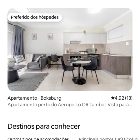
Preferido dos hóspedes
Preferido dos hóspedes
Apartamento ⋅ Boksburg
4,92 de uma a
4,92 (13)
Apartamento perto do Aeroporto OR Tambo | Vista para o
campo de golfe
Destinos para conhecer
Outros tipos de acomodações
Principais pontos turísticos po