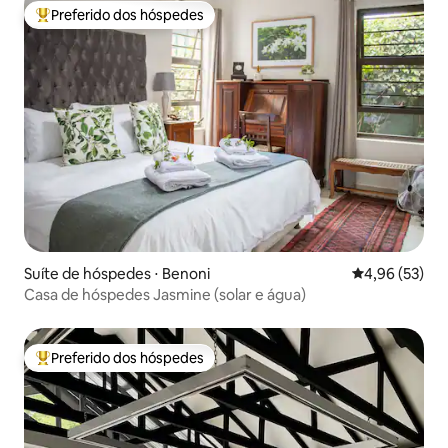
Preferido dos hóspedes
Entre os melhores preferidos dos hóspedes
Suíte de hóspedes ⋅ Benoni
4,96 de uma a
4,96 (53)
Casa de hóspedes Jasmine (solar e água)
Preferido dos hóspedes
Entre os melhores preferidos dos hóspedes