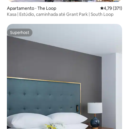
Apartamento ⋅ The Loop
4,79 de uma av
4,79 (371)
Kasa | Estúdio, caminhada até Grant Park | South Loop
Superhost
Superhost