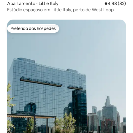
Apartamento ⋅ Little Italy
4,98 de uma a
4,98 (82)
Estúdio espaçoso em Little Italy, perto de West Loop
Preferido dos hóspedes
Preferido dos hóspedes