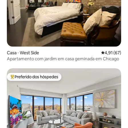
Casa ⋅ West Side
4,91 de uma a
4,91 (67)
Apartamento com jardim em casa geminada em Chicago
Preferido dos hóspedes
Entre os melhores preferidos dos hóspedes