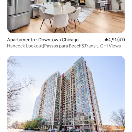
Apartamento ⋅ Downtown Chicago
4,91 de uma a
4,91 (47)
Hancock Lookout|Passos para Beach&Transit, CHI Views