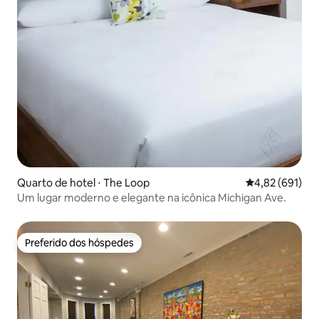
Quarto de hotel ⋅ The Loop
4,82 de uma av
4,82 (691)
Um lugar moderno e elegante na icônica Michigan Ave.
Preferido dos hóspedes
Preferido dos hóspedes