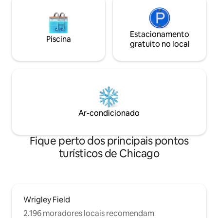
de linha vermelha e marrom que
acessam o centro e outras partes da
cidade. O estacionamento na rua é
relativamente fácil ao redor do
Estacionamento
Piscina
apartamento e oferecemos adesivos de
gratuito no local
estacionamento residencial gratuitos no
apartamento na mesa. Oferecemos
também um espaço de garagem limpo
(com conexão EV gratuita, caso você
precise) por $ 20/noite.
Ar-condicionado
Fique perto dos principais pontos
turísticos de Chicago
Wrigley Field
2.196 moradores locais recomendam