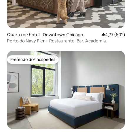
Quarto de hotel ⋅ Downtown Chicago
4,77 de uma av
4,77 (602)
Perto do Navy Pier + Restaurante. Bar. Academia.
Preferido dos hóspedes
Preferido dos hóspedes