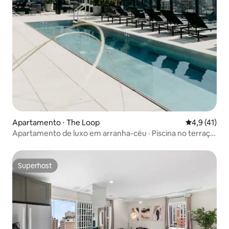
Apartamento ⋅ The Loop
4,9 de uma a
4,9 (41)
Apartamento de luxo em arranha-céu · Piscina no terraço
+ vista
Superhost
Superhost