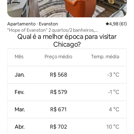
Apartamento ⋅ Evanston
4,98 de uma a
4,98 (61)
"Hope of Evanston" 2 quartos/2 banheiros,
Qual é a melhor época para visitar
academia+piscina
Chicago?
Mês
Preço médio
Temp. média
Jan.
R$ 568
-3 °C
Fev.
R$ 579
-1 °C
Mar.
R$ 671
4 °C
Abr.
R$ 702
10 °C