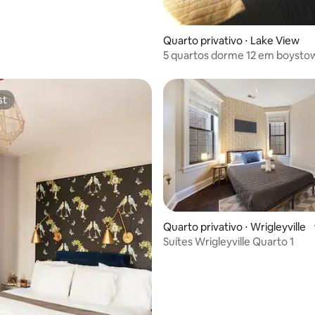
Quarto privativo ⋅ Lake View
5 quartos dorme 12 em boysto
st
st
média de 5, 70 avaliações
Quarto privativo ⋅ Wrigleyville
Suítes Wrigleyville Quarto 1