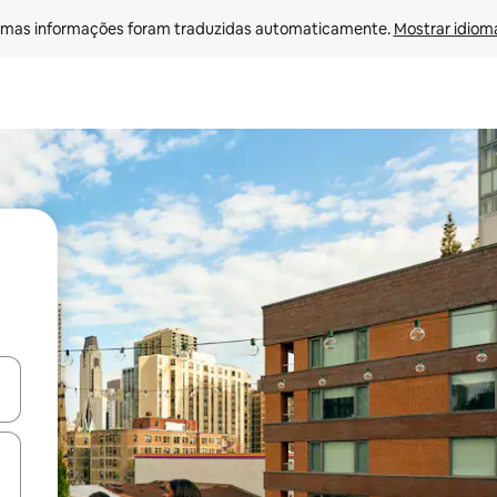
mas informações foram traduzidas automaticamente. 
Mostrar idioma
ore-os usando as seta para cima e para baixo do teclado ou tocando e