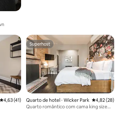
wn
Superhost
Superhost
4,63 de uma avaliação média de 5, 41 avaliações
4,63 (41)
Quarto de hotel ⋅ Wicker Park
4,82 de uma avaliação
4,82 (28)
Quarto romântico com cama king size
em pousada boutique em Wicker Park