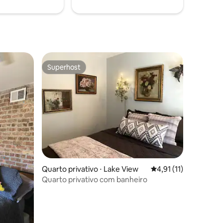
rente.
Superhost
Superhost
ções
Quarto privativo ⋅ Lake View
4,91 de uma avaliação
4,91 (11)
Quarto privativo com banheiro