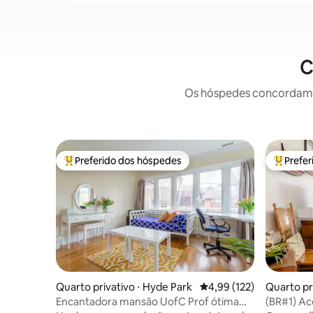
C
Os hóspedes concordam: 
Preferido dos hóspedes
Prefe
Entre os melhores preferidos dos hóspedes
Entre os
Quarto privativo ⋅ Hyde Park
4,99 de uma avaliação m
4,99 (122)
Quarto pr
Encantadora mansão UofC Prof ótima
(BR#1) Ac