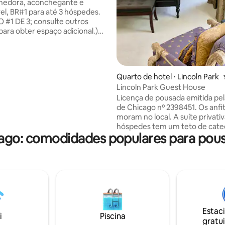
el, 3 hóspedes
lhedora, aconchegante e
el, BR#1 para até 3 hóspedes.
#1 DE 3; consulte outros
para obter espaço adicional.)
o adorável e espaçoso em
modação. Localizado perto da
 10 milhas de Chicago, perto da
ilmette, Evanston, Glenview,
Quarto de hotel ⋅ Lincoln Park
ocê é bem-vindo para usar
Lincoln Park Guest House
nstalações - cozinha, banheiros,
Licença de pousada emitida pel
de alta velocidade, lavanderia e
de Chicago nº 2398451. Os anfi
mento. Faça seu café da
moram no local. A suíte privativa para
 itens básicos fornecidos,
hóspedes tem um teto de cate
ais, ovos, suco, chá e café.
ago: comodidades populares para pou
dois andares com claraboias, a
ignificativa (se você quiser).
king-size é estofada em cour
colchão de espuma de memória
de cama premium Vera Wang. 
privativo com produtos de higi
pessoal. Minigeladeira abastec
água mineral e uma máquina K
café. Serviço de limpeza diário fornecido.
Estac
Propriedade sem recursos de
i
Piscina
gratui
acessibilidade ADA. Treze deg