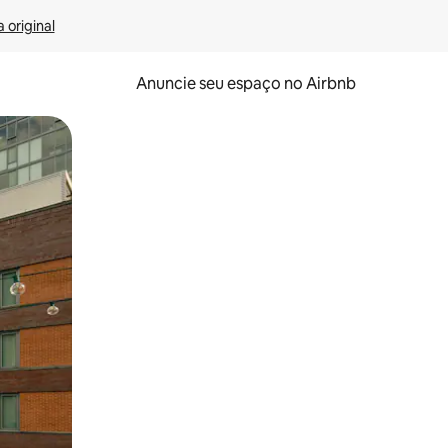
 original
Anuncie seu espaço no Airbnb
 deslizando o dedo na tela.