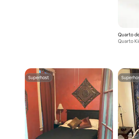
Quarto de
Quarto K
boutique
Superhost
Superho
Superhost
Superho