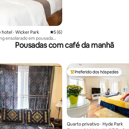
 hotel ⋅ Wicker Park
5 de uma avaliação média de 5, 6 avalia
5 (6)
ing ensolarado em pousada
Pousadas com café da manhã
 em Wicker Park
st
Preferido dos hóspedes
st
Entre os melhores preferidos d
Quarto privativo ⋅ Hyde Park