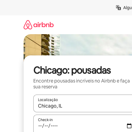
Pular
Algu
para
o
conteúdo
Chicago: pousadas
Encontre pousadas incríveis no Airbnb e faça
sua reserva
Localização
Quando os resultados estiverem disponíveis, expl
Check-in