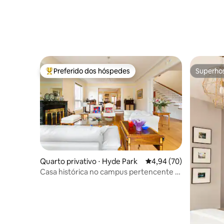
Preferido dos hóspedes
Superho
Entre os melhores preferidos dos hóspedes
Superho
Quarto privativo ⋅ Hyde Park
4,94 de uma avaliação 
4,94 (70)
Casa histórica no campus pertencente a
um professor da Universidade de
Califórnia