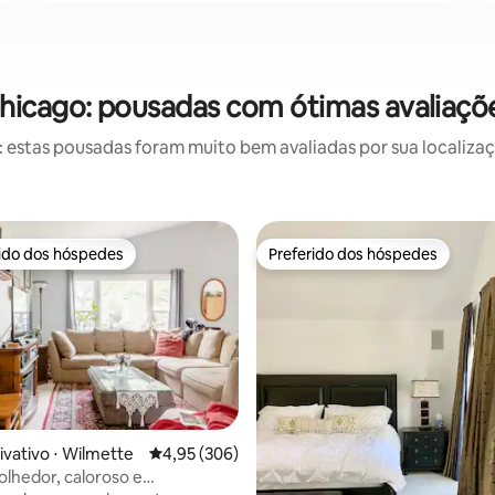
hicago: pousadas com ótimas avaliaçõ
estas pousadas foram muito bem avaliadas por sua localizaçã
rido dos hóspedes
Preferido dos hóspedes
 melhores preferidos dos hóspedes
Preferido dos hóspedes
édia de 5, 122 avaliações
ivativo ⋅ Wilmette
4,95 de uma avaliação média de 5, 306 avalia
4,95 (306)
olhedor, caloroso e