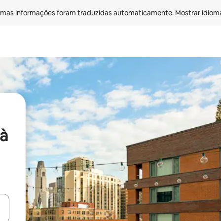
mas informações foram traduzidas automaticamente. 
Mostrar idioma
à
ore-os usando as seta para cima e para baixo do teclado ou tocando e