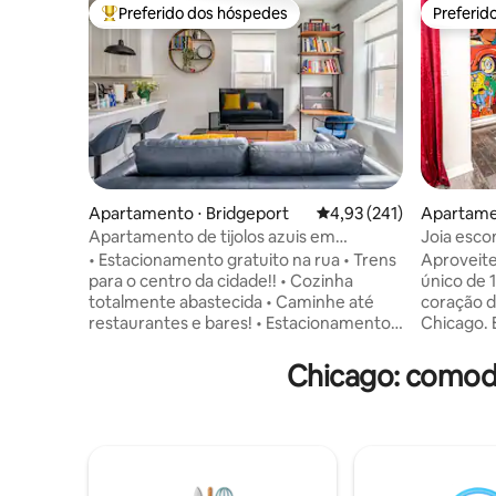
Preferido dos hóspedes
Preferid
Entre os melhores preferidos dos hóspedes
Preferid
Apartamento ⋅ Bridgeport
4,93 de uma avaliação m
4,93 (241)
Apartamen
Apartamento de tijolos azuis em
Joia escon
Bridgeport - Estacionamento gratuito
Bronzevil
• Estacionamento gratuito na rua • Trens
Aproveite
para o centro da cidade!! • Cozinha
único de 
totalmente abastecida • Caminhe até
coração d
restaurantes e bares! • Estacionamento
Chicago. E
gratuito na parte traseira • Equipamento
decoração
de monitoramento de ruído • Pontuação
mão, Smar
Chicago: comod
de caminhada 93! Pontuação de bicicleta
bem-estar
92! • Apartamento de 600 pés quadrados
estaciona
| 2º andar | Pátio • Bairro seguro e de
sem degra
classe trabalhadora! • Deslocamento
aconchega
para o centro da cidade: 15 min (de carro)
divertidos
• 28min (trânsito/trem) | 22min(bicicleta)
viajantes 