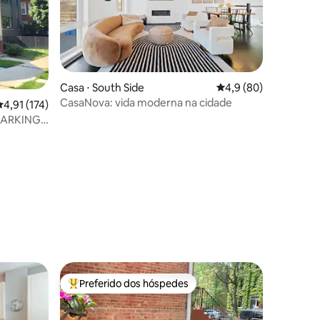
Casa ⋅ South Side
4,9 de uma avaliação
4,9 (80)
CasaNova: vida moderna na cidade
,91 de uma avaliação média de 5, 174 avaliações
4,91 (174)
PARKING
ções
Preferido dos hóspedes
os hóspedes
Entre os melhores preferidos dos hóspedes