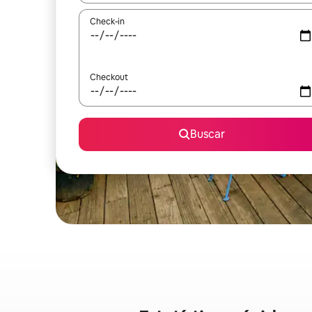
Check-in
Checkout
Buscar