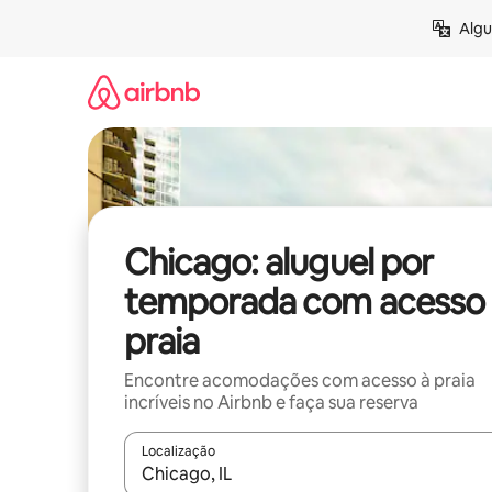
Pular
Algu
para
o
conteúdo
Chicago: aluguel por
temporada com acesso 
praia
Encontre acomodações com acesso à praia
incríveis no Airbnb e faça sua reserva
Localização
Quando os resultados estiverem disponíveis, expl