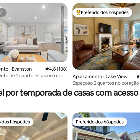
st
Preferido dos hóspedes
st
Entre os melhores preferidos d
édia de 5, 143 avaliações
nto ⋅ Evanston
4,8 de uma avaliação média de 5, 108 avalia
4,8 (108)
to de 1 quarto espaçoso e
Apartamento ⋅ Lake View
4
ormado ao lado da praia
Espaçoso 2 quartos no coração
Lakeview!
l por temporada de casas com acesso 
o dos hóspedes
Preferido dos hóspedes
o dos hóspedes
Preferido dos hóspedes