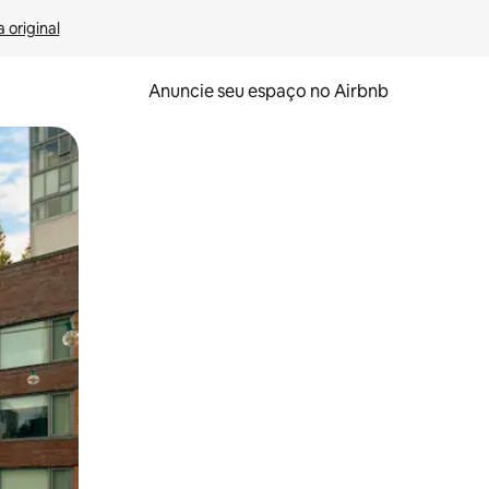
 original
Anuncie seu espaço no Airbnb
 deslizando o dedo na tela.