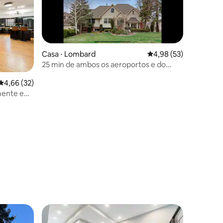
Casa ⋅ Lombard
4,98 de uma avaliação
4,98 (53)
25 min de ambos os aeroportos e do
centro da cidade
4,66 de uma avaliação média de 5, 32 avaliações
4,66 (32)
amente em
ções