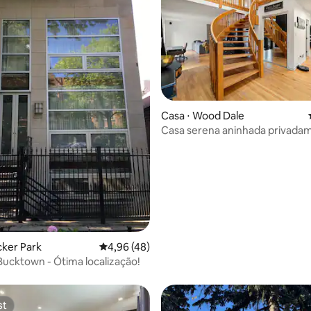
 média de 5, 11 avaliações
Casa ⋅ Wood Dale
Casa serena aninhada privad
1,5 acres de floresta!
cker Park
4,96 de uma avaliação média de 5, 48 avalia
4,96 (48)
ucktown - Ótima localização!
st