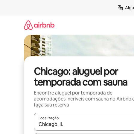
Pular
Algu
para
o
conteúdo
Chicago: aluguel por
temporada com sauna
Encontre aluguel por temporada de
acomodações incríveis com sauna no Airbnb 
faça sua reserva
Localização
Quando os resultados estiverem disponíveis, expl