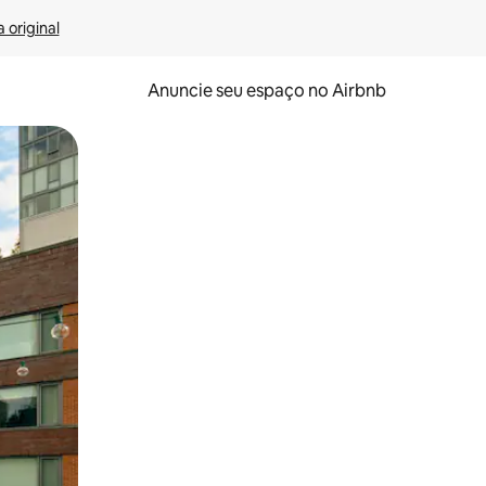
 original
Anuncie seu espaço no Airbnb
 deslizando o dedo na tela.