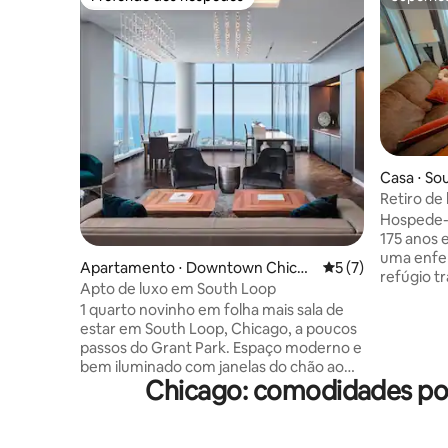
Preferido dos hóspedes
Superho
Casa ⋅ So
Retiro de
Bronzevil
Hospede-s
175 anos 
uma enfer
Apartamento ⋅ Downtown Chicag
5 de uma avaliação
5 (7)
refúgio t
o
Apto de luxo em South Loop
hidromass
1 quarto novinho em folha mais sala de
sauna, eq
estar em South Loop, Chicago, a poucos
balanço, 
passos do Grant Park. Espaço moderno e
lareira ext
bem iluminado com janelas do chão ao
minutos d
Chicago: comodidades po
teto, cama queen size confortável,
Field, M
cozinha completa, Wi-Fi rápido, Smart
Field, 31s
TV, lavanderia na suíte e espaço de
Obama Ce
trabalho exclusivo. Caminhe até o
trem de 1