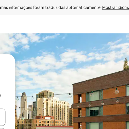
mas informações foram traduzidas automaticamente. 
Mostrar idioma
e
ore-os usando as seta para cima e para baixo do teclado ou tocando e