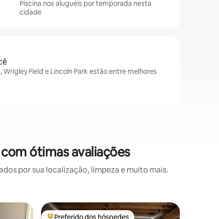
Piscina nos aluguéis por temporada nesta
cidade
cê
, Wrigley Field e Lincoln Park estão entre melhores
com ótimas avaliações
s por sua localização, limpeza e muito mais.
Casa ⋅ Po
Preferido dos hóspedes
Prefe