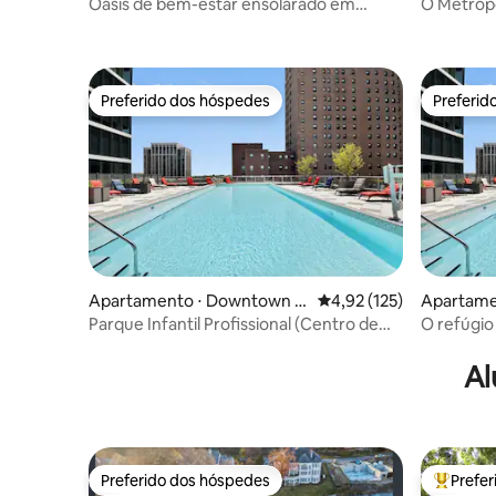
hicago
Oásis de bem-estar ensolarado em
O Metropo
Lincoln Park
Fitness • 
Preferido dos hóspedes
Preferid
Preferido dos hóspedes
Preferid
Apartamento ⋅ Downtown C
4,92 de uma avaliação m
4,92 (125)
Apartame
hicago
hicago
Parque Infantil Profissional (Centro de
O refúgio
Fitness • Sauna)
fitness • 
Al
Preferido dos hóspedes
Prefe
Preferido dos hóspedes
Entre os