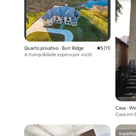
Quarto privativo ⋅ Burr Ridge
5 de uma avaliação
5 (11)
A tranquilidade espera por você!
Casa ⋅ Wi
Casa em B
Superho