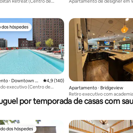
Apartamento de designer em 
litan Retreat (Centro de
Town, a poucos passos da Blue 
Sauna)
o dos hóspedes
o dos hóspedes
édia de 5, 125 avaliações
nto ⋅ Downtown C
4,9 de uma avaliação média de 5, 140 avalia
4,9 (140)
 do executivo (Centro de
Apartamento ⋅ Bridgeview
Sauna)
Retiro executivo com academia
uguel por temporada de casas com sa
hidromassagem, vapor e chuve
rido dos hóspedes
 melhores preferidos dos hóspedes