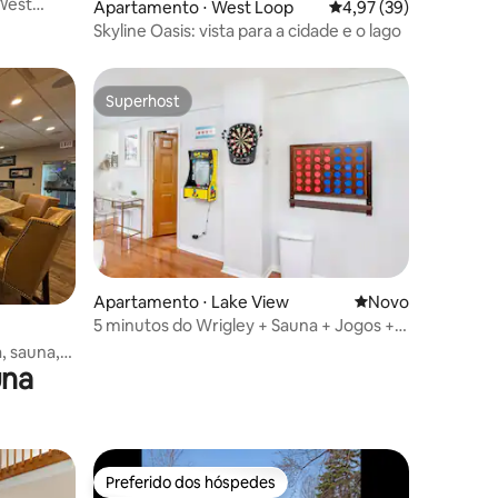
West
Apartamento ⋅ West Loop
4,97 de uma avaliação
4,97 (39)
Line
Skyline Oasis: vista para a cidade e o lago
Superhost
Superhost
Apartamento ⋅ Lake View
Novo lugar para fi
Novo
ções
5 minutos do Wrigley + Sauna + Jogos +
Estacionamento gratuito
, sauna,
una
iro
Preferido dos hóspedes
Preferido dos hóspedes