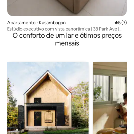
Apartamento ⋅ Kasambagan
5 de uma 
5 (7)
Estúdio executivo com vista panorâmica | 38 Park Ave |
O conforto de um lar e ótimos preços
Academia | Piscina
mensais