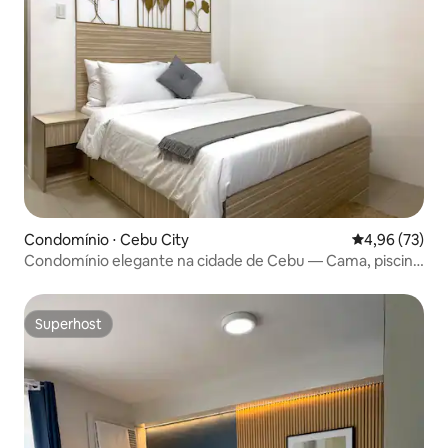
Condomínio ⋅ Cebu City
4,96 de uma a
4,96 (73)
Condomínio elegante na cidade de Cebu — Cama, piscina
e Wi-Fi
Superhost
Superhost