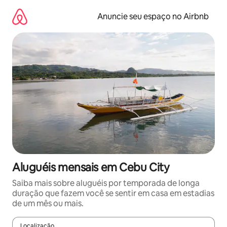
Pular
para
Anuncie seu espaço no Airbnb
o
conteúdo
Aluguéis mensais em Cebu City
Saiba mais sobre aluguéis por temporada de longa
duração que fazem você se sentir em casa em estadias
de um mês ou mais.
Localização