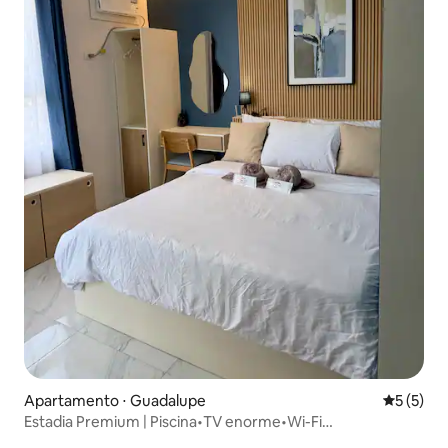
Apartamento ⋅ Guadalupe
5 de uma 
5 (5)
Estadia Premium | Piscina•TV enorme•Wi-Fi
rápido•Estacionamento•Academia