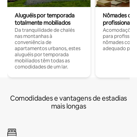
Aluguéis por temporada
Nômades digit
totalmente mobiliados
profissionais 
Da tranquilidade de chalés
Acomodações c
nas montanhas à
para profission
conveniência de
nômades com W
apartamentos urbanos, estes
adequado para 
aluguéis por temporada
mobiliados têm todas as
comodidades de um lar.
Comodidades e vantagens de estadias
mais longas