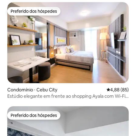
Preferido dos hóspedes
Preferido dos hóspedes
Condomínio ⋅ Cebu City
4,88 de uma a
4,88 (85)
Estúdio elegante em frente ao shopping Ayala com Wi-Fi
+ Netflix
Preferido dos hóspedes
Preferido dos hóspedes