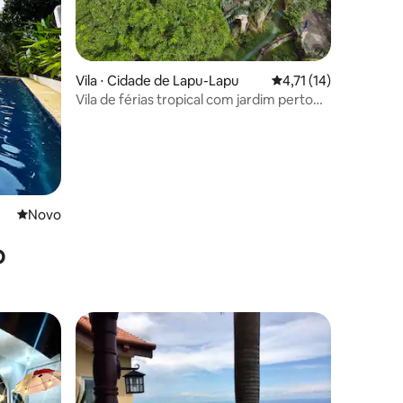
Vila ⋅ Cidade de Lapu-Lapu
4,71 de uma avaliação
4,71 (14)
Vila de férias tropical com jardim perto
do Aeroporto de Cebu
ções
Novo lugar para ficar
Novo
o