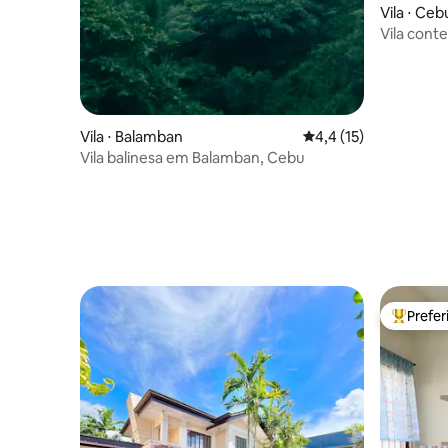
Vila ⋅ Ceb
Vila cont
Vila ⋅ Balamban
4,4 de uma avaliação 
4,4 (15)
Vila balinesa em Balamban, Cebu
Prefe
Entre os