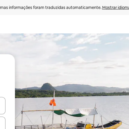
mas informações foram traduzidas automaticamente. 
Mostrar idioma
ore-os usando as seta para cima e para baixo do teclado ou tocando e