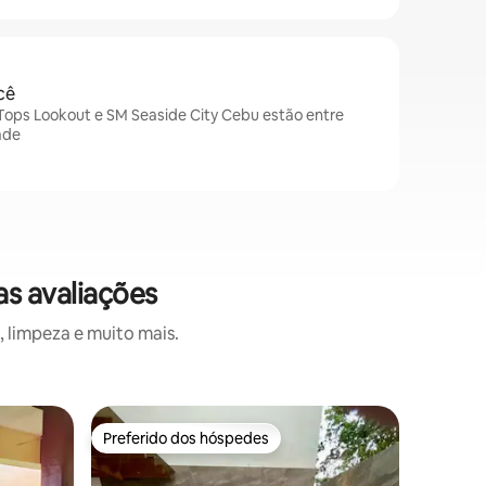
cê
 Tops Lookout e SM Seaside City Cebu estão entre
ade
s avaliações
 limpeza e muito mais.
Vila ⋅ Ma
Preferido dos hóspedes
Preferi
Preferido dos hóspedes
Preferi
Vila Have
academia
Refugie-s