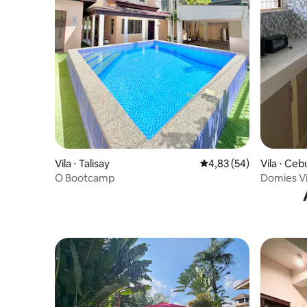
Vila ⋅ Talisay
4,83 de uma avaliação 
4,83 (54)
Vila ⋅ Ceb
O Bootcamp
Domies Vi