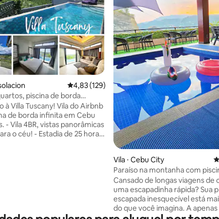
solacion
4,83 de uma avaliação média de 5, 129 avalia
4,83 (129)
quartos, piscina de borda
vista panorâmica! 10 pessoas
la Tuscany! Vila do Airbnb
na de borda infinita em Cebu
s. - Vila 4BR, vistas panorâmicas
 - Estadia de 25 horas,
eck-in, checkout às 13h - Casa
exclusiva - Piscina de borda
 média de 5, 5 avaliações
Vila ⋅ Cebu City
4
e 27 m² - Jogos do Xbox Kinect -
Paraíso na montanha com pisci
nk OBSERVAÇÃO: Por
privativa
Cansado de longas viagens de 
ia ANTES de perguntar. Estes
uma escapadinha rápida? Sua 
 são negociáveis: Limite de 10
escapada inesquecível está mai
tos Limite de 2 bebês
do que você imagina. A apenas 1 hora do
 3 anos) Visitantes diurnos,
aeroporto, ao longo de Upper Ca
extras e agentes de reservas