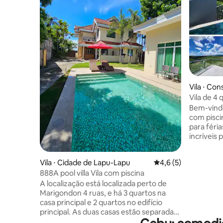
Vila ⋅ Con
Vila de 4 
infinita, 
Bem-vindo à Vil
com pisci
para féria
incríveis para o céu!
12h de ch
de férias 
Vila ⋅ Cidade de Lapu-Lapu
4,6 de uma avaliação
4,6 (5)
infinita d
888A pool villa Vila com piscina
Internet da Starli
A localização está localizada perto de
favor, le
Marigondon 4 ruas, e há 3 quartos na
itens NÃO
casa principal e 2 quartos no edifício
pessoas para adul
principal. As duas casas estão separadas,
(menos de
por isso é bom para uma família com
hóspedes 