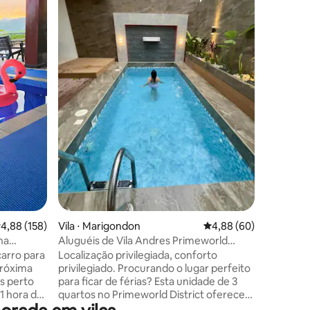
projetad
relaxame
- Acomoda
quartos 
- 3 banhe
disponívei
Churrasqu
Áreas de 
Projetor 
ções
equipame
incluída 
para sua 
Perfeito
ocasiões 
experiênc
,88 de uma avaliação média de 5, 158 avaliações
4,88 (158)
Vila ⋅ Marigondon
4,88 de uma avaliação 
4,88 (60)
na
Aluguéis de Vila Andres Primeworld
District
carro para
Localização privilegiada, conforto
próxima
privilegiado. Procurando o lugar perfeito
s perto
para ficar de férias? Esta unidade de 3
quartos no Primeworld District oferece
sili,
quartos espaçosos com banheiro, ideais