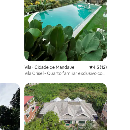
ções
Vila ⋅ Cidade de Mandaue
4,5 de uma avaliação
4,5 (12)
Vila Crisel - Quarto familiar exclusivo com
piscina em Cebu