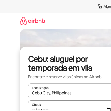
Pular
Algu
para
o
conteúdo
Cebu: aluguel por
temporada em vila
Encontre e reserve vilas únicas no Airbnb
Localização
Quando os resultados estiverem disponíveis, expl
Check-in