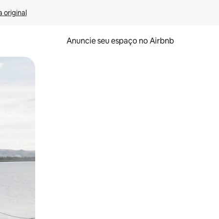
 original
Anuncie seu espaço no Airbnb
 deslizando o dedo na tela.