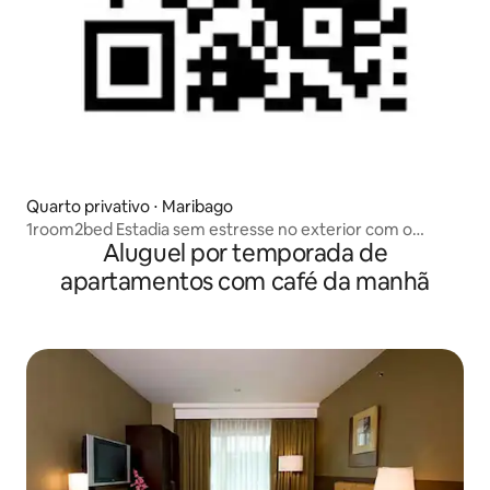
Quarto privativo ⋅ Maribago
1room2bed Estadia sem estresse no exterior com o
Aluguel por temporada de
proprietário japonês! Casa compartilhada conveniente
para estadias de longa duração!
apartamentos com café da manhã