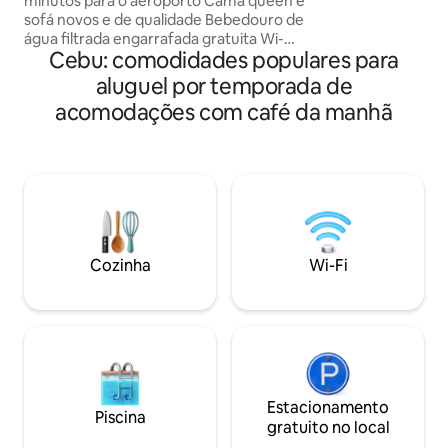
minutos para o aeroporto Cama queen e
sofá novos e de qualidade Bebedouro de
água filtrada engarrafada gratuita Wi-
Cebu: comodidades populares para
Fi/SmartTV/Netflix grátis Cofre
Fechadura Inteligente Chuveiro quente,
aluguel por temporada de
bidê Cozinha totalmente equipada,
acomodações com café da manhã
indução Sacada, vista para o mar e brisas
Restaurantes Gordon
Ramsay/Japoneses/Coreanos/Espanhóis/Filipinos,
concierge para compras, piscinas,
segurança 24h Supermercado, padaria,
Starbucks, McDonald's, farmácia. 400m
a pé da praia, passes de praia
Php350/pessoa diariamente
Cozinha
Wi-Fi
OBSERVAÇÃO: Obras/barulho ao lado. A
diária com desconto é de 30%
Estacionamento
Piscina
gratuito no local