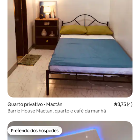
Quarto privativo ⋅ Mactán
3,75 de uma 
3,75 (4)
Barrio House Mactan, quarto e café da manhã
Preferido dos hóspedes
Preferido dos hóspedes