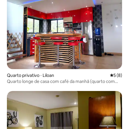
Quarto privativo ⋅ Liloan
5 de uma 
5 (8)
Quarto longe de casa com café da manhã (quarto com
ventilador)