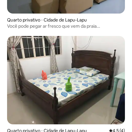
Quarto privativo ⋅ Cidade de Lapu-Lapu
Você pode pegar ar fresco que vem da praia...
Quarto privativo ⋅ Cidade de Lapu-Lapu
4,5 de uma 
4,5 (4)