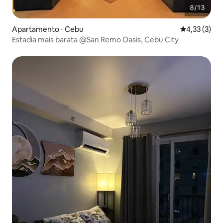
Apartamento ⋅ Cebu
4,33 de uma 
4,33 (3)
Estadia mais barata @San Remo Oasis, Cebu City