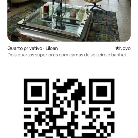
Quarto privativo ⋅ Liloan
Novo lugar
Novo
Dois quartos superiores com camas de solteiro e banheiro
compartilhado