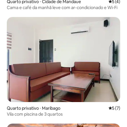
Quarto privativo ⋅ Cidade de Mandaue
5 de uma 
5 (4)
Cama e café da manhã leve com ar-condicionado e Wi-Fi
Quarto privativo ⋅ Maribago
5 de uma 
5 (7)
Vila com piscina de 3 quartos