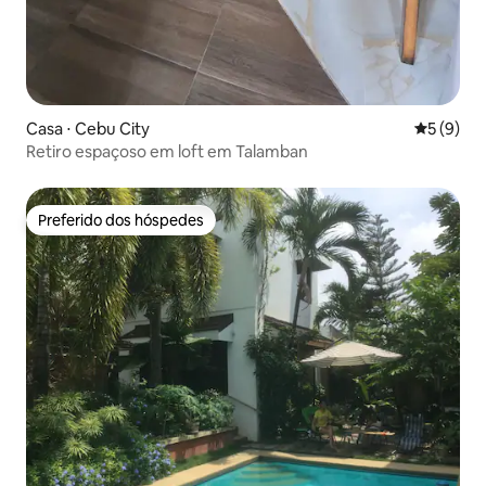
Casa ⋅ Cebu City
5 de uma 
5 (9)
Retiro espaçoso em loft em Talamban
Preferido dos hóspedes
Preferido dos hóspedes