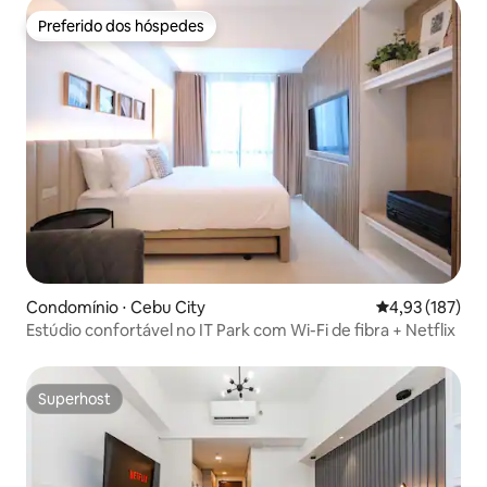
Preferido dos hóspedes
Preferido dos hóspedes
Condomínio ⋅ Cebu City
4,93 de uma av
4,93 (187)
Estúdio confortável no IT Park com Wi-Fi de fibra + Netflix
Superhost
Superhost