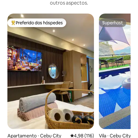
outros aspectos.
Preferido dos hóspedes
Superhost
Entre os melhores preferidos dos hóspedes
Superhost
Apartamento ⋅ Cebu City
4,98 de uma avaliação média de 
4,98 (116)
Vila ⋅ Cebu City