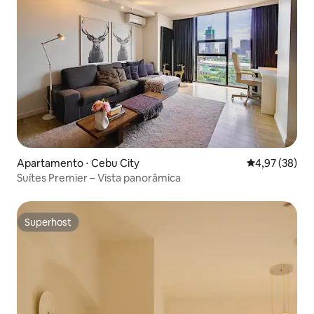
Apartamento ⋅ Cebu City
4,97 de uma a
4,97 (38)
Suítes Premier – Vista panorâmica
Superhost
Superhost