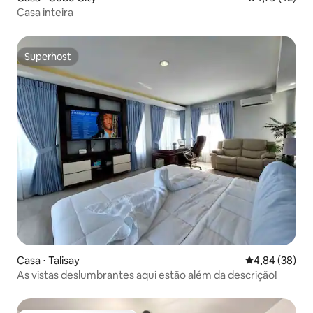
Casa inteira
Superhost
Superhost
Casa ⋅ Talisay
4,84 de uma a
4,84 (38)
As vistas deslumbrantes aqui estão além da descrição!