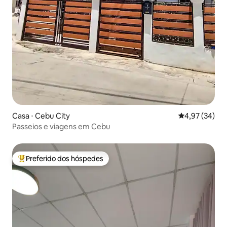
Casa ⋅ Cebu City
4,97 de uma a
4,97 (34)
Passeios e viagens em Cebu
Preferido dos hóspedes
Entre os melhores preferidos dos hóspedes