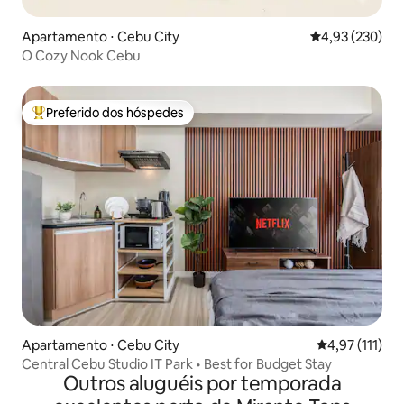
Apartamento ⋅ Cebu City
4,93 de uma av
4,93 (230)
O Cozy Nook Cebu
Preferido dos hóspedes
Entre os melhores preferidos dos hóspedes
Apartamento ⋅ Cebu City
4,97 de uma av
4,97 (111)
Central Cebu Studio IT Park • Best for Budget Stay
Outros aluguéis por temporada