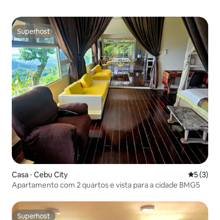
Superhost
Superhost
Casa ⋅ Cebu City
5 de uma 
5 (3)
Apartamento com 2 quartos e vista para a cidade BMG5
Superhost