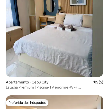
Apartamento ⋅ Cebu City
5 de uma 
5 (5)
Estadia Premium | Piscina•TV enorme•Wi-Fi
rápido•Estacionamento•Academia
Preferido dos hóspedes
Preferido dos hóspedes