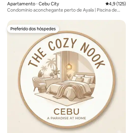
Apartamento ⋅ Cebu City
4,9 de uma av
4,9 (125)
Condomínio aconchegante perto de Ayala | Piscina de
borda infinita | Netflix
Preferido dos hóspedes
Preferido dos hóspedes