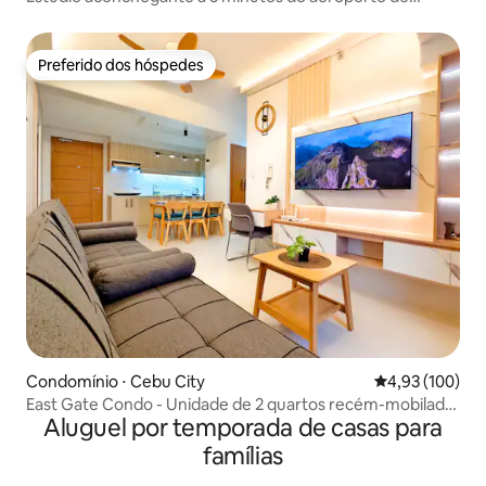
Mactan + piscina + academia
Preferido dos hóspedes
Preferido dos hóspedes
Condomínio ⋅ Cebu City
4,93 de uma av
4,93 (100)
East Gate Condo - Unidade de 2 quartos recém-mobilada
Aluguel por temporada de casas para
com piscina e academia
famílias