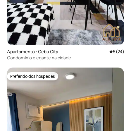
Apartamento ⋅ Cebu City
5 de uma a
5 (24)
Condomínio elegante na cidade
Preferido dos hóspedes
Preferido dos hóspedes