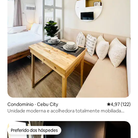
Condomínio ⋅ Cebu City
4,97 de uma av
4,97 (122)
Unidade moderna e acolhedora totalmente mobiliada
perto do IT Park Cebu
Preferido dos hóspedes
Preferido dos hóspedes