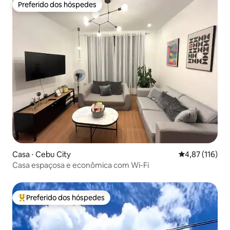
Preferido dos hóspedes
Preferido dos hóspedes
Casa ⋅ Cebu City
4,87 de uma av
4,87 (116)
Casa espaçosa e econômica com Wi-Fi
Preferido dos hóspedes
Entre os melhores preferidos dos hóspedes