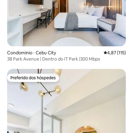
Condomínio ⋅ Cebu City
4,87 de uma av
4,87 (115)
38 Park Avenue | Dentro do IT Park |300 Mbps
Preferido dos hóspedes
Preferido dos hóspedes