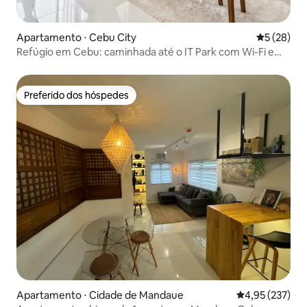
Apartamento ⋅ Cebu City
5 de uma a
5 (28)
Refúgio em Cebu: caminhada até o IT Park com Wi-Fi e
Netflix
Preferido dos hóspedes
Preferido dos hóspedes
Apartamento ⋅ Cidade de Mandaue
4,95 de uma av
4,95 (237)