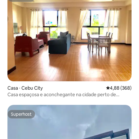
Superhost
Casa ⋅ Cebu City
4,88 de uma ava
4,88 (368)
Casa espaçosa e aconchegante na cidade perto de
Shoppings e Fuente
Superhost
Superhost