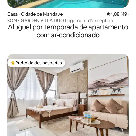
Casa ⋅ Cidade de Mandaue
4,88 de uma a
4,88 (49)
SOME GARDEN VILLA DUO Logement d’exception
Aluguel por temporada de apartamento
com ar-condicionado
Preferido dos hóspedes
Entre os melhores preferidos dos hóspedes