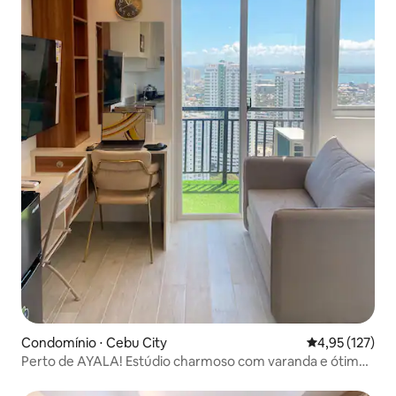
Condomínio ⋅ Cebu City
4,95 de uma av
4,95 (127)
Perto de AYALA! Estúdio charmoso com varanda e ótima
vista