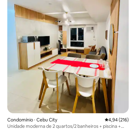
Condomínio ⋅ Cebu City
4,94 de uma av
4,94 (216)
Unidade moderna de 2 quartos/2 banheiros + piscina +
parque de TI