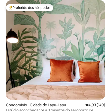
Preferido dos hóspedes
Entre os melhores preferidos dos hóspedes
Condomínio ⋅ Cidade de Lapu-Lapu
4,93 de uma av
4,93 (149)
Estúdio aconchegante a 3 minutos do aeroporto de