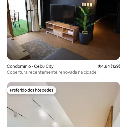
Condomínio ⋅ Cebu City
4,84 de uma av
4,84 (129)
Cobertura recentemente renovada na cidade
Preferido dos hóspedes
Preferido dos hóspedes