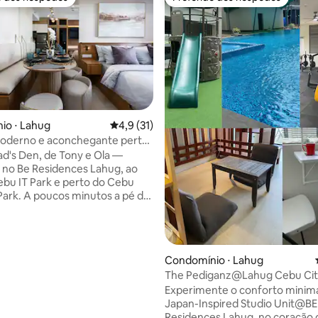
o dos hóspedes
Preferido dos hóspedes
édia de 5, 239 avaliações
io ⋅ Lahug
4,9 de uma avaliação média de 5, 31 avalia
4,9 (31)
moderno e aconchegante perto
's Den, de Tony e Ola —
o no Be Residences Lahug, ao
ebu IT Park e perto do Cebu
nutos a pé do
 Muito perto de: ▪️Do outro
avanderia e cafeteria ▪️O prédio
róprio 7/11 ▪️restaurantes
a local de▪️ massagem ▪️bancos
Condomínio ⋅ Lahug
comerciais ▪️igreja ▪️cinema ▪️
The Pediganz@Lahug Cebu City
do IT Park
Experimente o conforto minima
ado, água potável quente/fria,
Japan-Inspired Studio Unit@BE
chuveiro quente/frio, micro-
Residences Lahug, no coração 
guarda-roupa enorme.