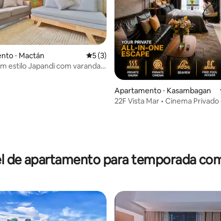
nto ⋅ Mactán
5 de uma avaliação média de 5, 3 avalia
5 (3)
em estilo Japandi com varanda +
+ Wi-Fi rápido
Apartamento ⋅ Kasambagan
22F Vista Mar • Cinema Privado
.38 Park Ave.
média de 5, 37 avaliações
l de apartamento para temporada co