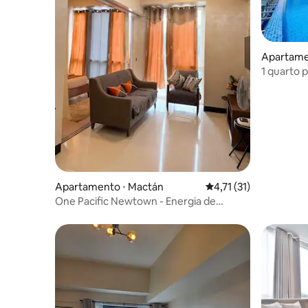
Apartame
1 quarto 
gratuita, 
Apartamento ⋅ Mactán
4,71 de uma avaliação
4,71 (31)
One Pacific Newtown - Energia de
reserva + Ferro de passar roupas