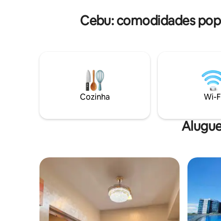
Comodidades: ▪️ p
Cebu: comodidades popu
natação/pi
▪️academi
Cozinha
Wi-F
Alugue