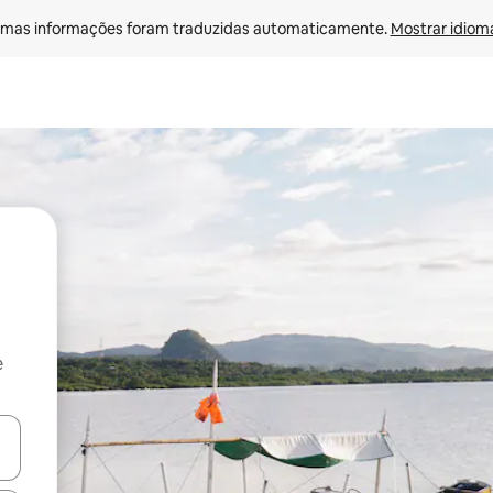
mas informações foram traduzidas automaticamente. 
Mostrar idioma
e
ore-os usando as seta para cima e para baixo do teclado ou tocando e