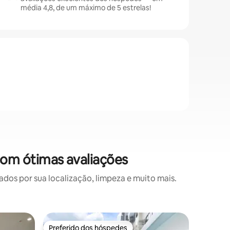
média 4,8, de um máximo de 5 estrelas!
om ótimas avaliações
s por sua localização, limpeza e muito mais.
Condomín
Preferido dos hóspedes
Superho