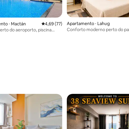
Apartamento ⋅ Lahug
nto ⋅ Mactán
4,69 de uma avaliação média de 5, 77 avalia
4,69 (77)
Conforto moderno perto do pa
perto do aeroporto, piscina
TI | Cebu City
Wi-Fi rápido e Netflix
 média de 5, 31 avaliações