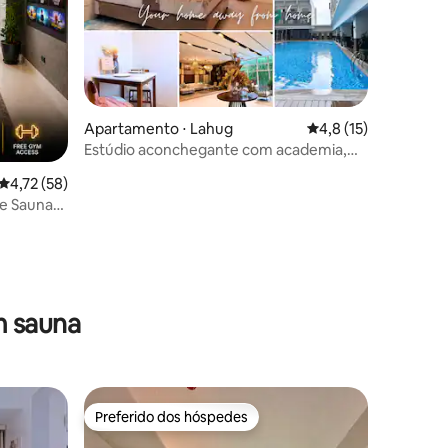
ções
Apartamento ⋅ Lahug
4,8 de uma avaliação
4,8 (15)
Estúdio aconchegante com academia,
sauna e piscina - Perto do IT Park
4,72 de uma avaliação média de 5, 58 avaliações
4,72 (58)
 e Sauna
m sauna
Preferido dos hóspedes
Preferido dos hóspedes