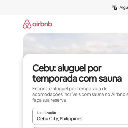
Pular
Algu
para
o
conteúdo
Cebu: aluguel por
temporada com sauna
Encontre aluguel por temporada de
acomodações incríveis com sauna no Airbnb 
faça sua reserva
Localização
Quando os resultados estiverem disponíveis, expl