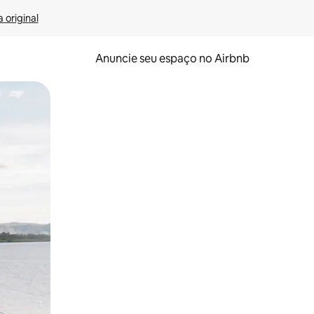
 original
Anuncie seu espaço no Airbnb
 deslizando o dedo na tela.