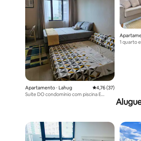
Apartame
1 quarto 
banheira 
Apartamento ⋅ Lahug
4,76 de uma avaliação 
4,76 (37)
Suíte DO condomínio com piscina E
Alugue
academia @ BE Residences