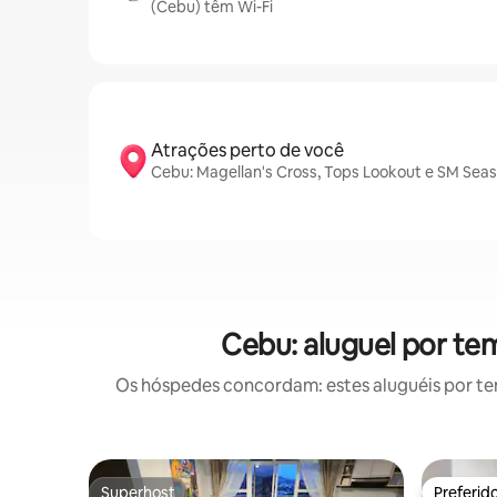
(Cebu) têm Wi-Fi
Atrações perto de você
Cebu: Magellan's Cross, Tops Lookout e SM Seas
Cebu: aluguel por t
Os hóspedes concordam: estes aluguéis por t
Superhost
Preferid