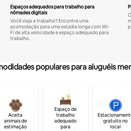
Espaços adequados para trabalho para
P
nômades digitais
O
Você viaja a trabalho? Encontre uma
m
acomodação para uma estadia longa com Wi-
p
Fi de alta velocidade e espaço adequado para
trabalho.
odidades populares para aluguéis men
Espaço de
Aceita
trabalho
Estacionament
animais de
adequado
gratuito no
estimação
para
local