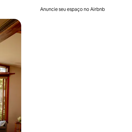
Anuncie seu espaço no Airbnb
 deslizando o dedo na tela.