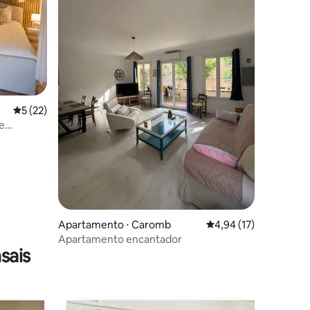
ções
5 de uma avaliação média de 5, 22 avaliações
5 (22)
e
Apartamento ⋅ Caromb
4,94 de uma avaliação
4,94 (17)
Apartamento encantador
sais