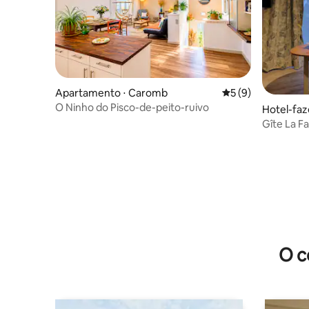
Apartamento ⋅ Caromb
5 de uma avaliação
5 (9)
O Ninho do Pisco-de-peito-ruivo
Hotel-fa
Gîte La Fa
O c