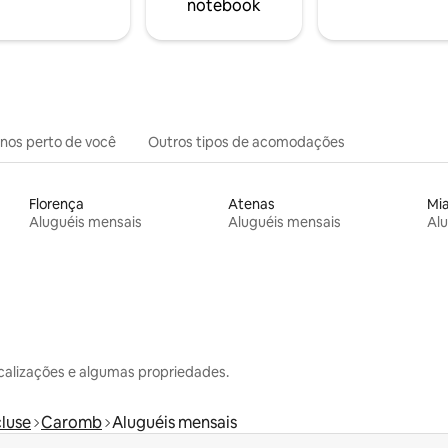
notebook
inos perto de você
Outros tipos de acomodações
Florença
Atenas
Mi
Aluguéis mensais
Aluguéis mensais
Alu
calizações e algumas propriedades.
luse
Caromb
Aluguéis mensais