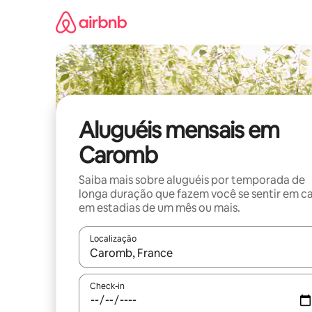
Pular
para
o
conteúdo
Aluguéis mensais em
Caromb
Saiba mais sobre aluguéis por temporada de
longa duração que fazem você se sentir em c
em estadias de um mês ou mais.
Localização
Quando os resultados estiverem disponíveis, expl
Check-in