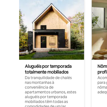
Aluguéis por temporada
Nôma
totalmente mobiliados
profi
Da tranquilidade de chalés
Acom
nas montanhas à
para 
conveniência de
nôma
apartamentos urbanos, estes
adequ
aluguéis por temporada
mobiliados têm todas as
comodidades de um lar.