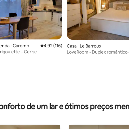
 média de 5, 9 avaliações
zenda ⋅ Caromb
4,92 de uma avaliação média de 5, 116 avalia
4,92 (116)
Casa ⋅ Le Barroux
rigoulette – Cerise
LoveRoom • Duplex romântico 
banheira de hidromassagem
onforto de um lar e ótimos preços men