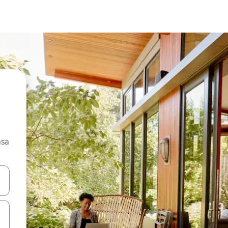
asa
ore-os usando as seta para cima e para baixo do teclado ou tocando e