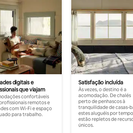
des digitais e
Satisfação incluída
ssionais que viajam
Às vezes, o destino é a
acomodação. De chalés
odações confortáveis
perto de penhascos à
profissionais remotos e
tranquilidade de casas-b
des com Wi-Fi e espaço
estes aluguéis por temp
ado para trabalho.
estão repletos de recurs
únicos.