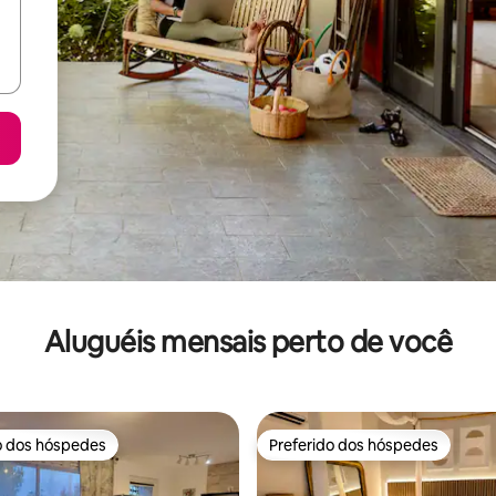
Aluguéis mensais perto de você
o dos hóspedes
Preferido dos hóspedes
o dos hóspedes
Preferido dos hóspedes