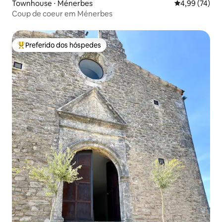
Townhouse ⋅ Ménerbes
4,99 de uma a
4,99 (74)
Coup de coeur em Ménerbes
Preferido dos hóspedes
Entre os melhores preferidos dos hóspedes