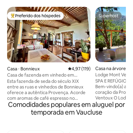
Preferido dos hóspedes
Superhost
Entre os melhores preferidos dos hóspedes
Superhost
Casa na árvore ⋅ L
Casa ⋅ Bonnieux
4,97 de uma avaliação média de 
4,97 (119)
Lodge Mont Vento
Casa de fazenda em vinhedo em
Provence
Bonnieux — Animais de estimação bem-
SPA E REFÚGIO —
Esta fazenda de seda do século XIX
vindos
Bem-vindo(a) ao s
entre as ruas e vinhedos de Bonnieux
coração da Proven
oferece a autêntica Provença. Acorde
Ventoux O Lodge Mont Ventoux está
com aromas de café espresso no
Comodidades populares em aluguel por
situado no coraçã
terraço com vista para as vinhas e, em
Montmirail e foi 
seguida, passeie para croissants quentes
temporada em Vaucluse
espírito que combi
enquanto os sinos tocam. Paredes de
arquitetura conte
pedra históricas e vigas de carvalho se
com materiais nobr
misturam com uma cozinha de fazenda
permite que você
e lençóis franceses. Os dias trazem