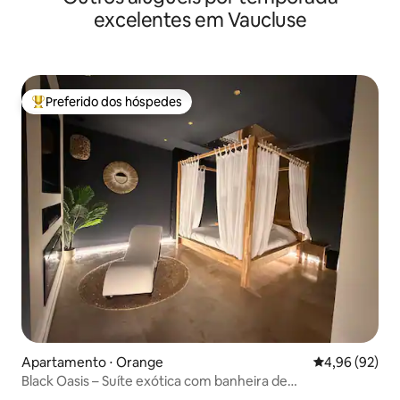
excelentes em Vaucluse
Preferido dos hóspedes
Entre os melhores preferidos dos hóspedes
Apartamento ⋅ Orange
4,96 de uma a
4,96 (92)
Black Oasis – Suíte exótica com banheira de
hidromassagem