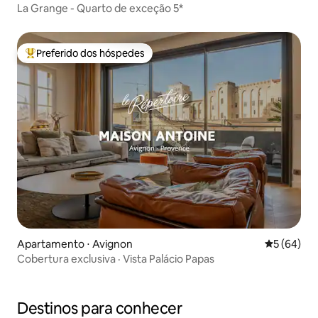
La Grange - Quarto de exceção 5*
Preferido dos hóspedes
Entre os melhores preferidos dos hóspedes
Apartamento ⋅ Avignon
5 de uma a
5 (64)
Cobertura exclusiva · Vista Palácio Papas
Destinos para conhecer