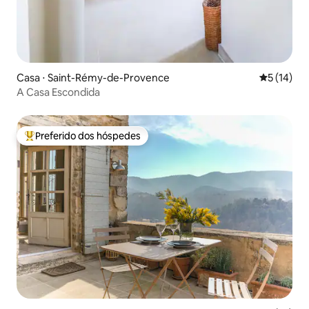
Casa ⋅ Saint-Rémy-de-Provence
5 de uma a
5 (14)
A Casa Escondida
Preferido dos hóspedes
Entre os melhores preferidos dos hóspedes