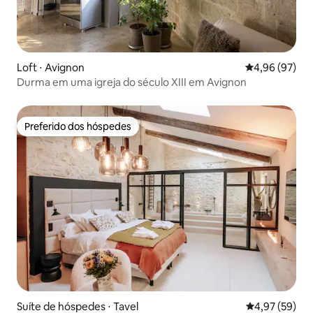
Loft ⋅ Avignon
4,96 de uma a
4,96 (97)
Durma em uma igreja do século XIII em Avignon
Preferido dos hóspedes
Preferido dos hóspedes
Suíte de hóspedes ⋅ Tavel
4,97 de uma a
4,97 (59)