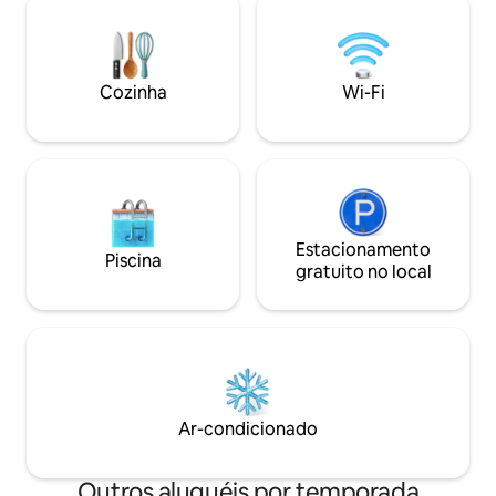
ambiente paradis
visitas ao mercado, explorações de
excepcional. Equ
vinícolas e vinhos ao pôr do sol sob as
alta qualidade, vo
estrelas. As cerejeiras em flor na
um momento de r
primavera e os campos de lavanda no
Cozinha
Wi-Fi
ambiente românti
verão completam o charme sazonal. A
apenas 5 minutos das padarias da aldeia,
mas pacificamente isolado.
Estacionamento
Piscina
gratuito no local
Ar-condicionado
Outros aluguéis por temporada