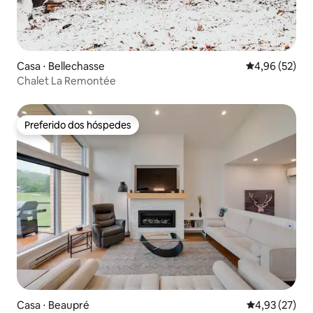
Casa ⋅ Bellechasse
4,96 de uma a
4,96 (52)
Chalet La Remontée
Preferido dos hóspedes
Preferido dos hóspedes
Casa ⋅ Beaupré
4,93 de uma a
4,93 (27)