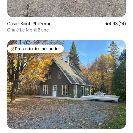
Casa ⋅ Saint-Philémon
4,93 de uma a
4,93 (14)
Chalé Le Mont Blanc
Preferido dos hóspedes
Entre os melhores preferidos dos hóspedes