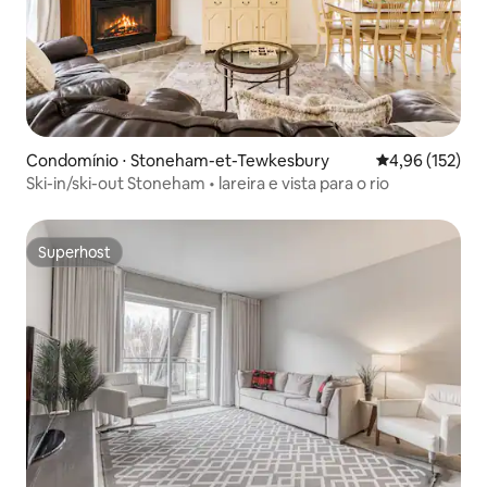
Condomínio ⋅ Stoneham-et-Tewkesbury
4,96 de uma av
4,96 (152)
Ski-in/ski-out Stoneham • lareira e vista para o rio
Superhost
Superhost