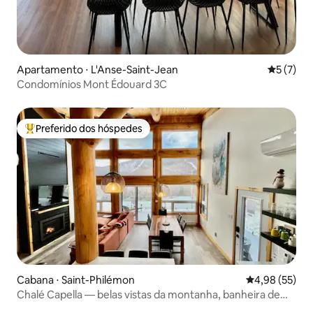
Apartamento ⋅ L'Anse-Saint-Jean
5 de uma 
5 (7)
Condomínios Mont Édouard 3C
Preferido dos hóspedes
Entre os melhores preferidos dos hóspedes
Cabana ⋅ Saint-Philémon
4,98 de uma a
4,98 (55)
Chalé Capella — belas vistas da montanha, banheira de
hidromassagem, 3 quartos