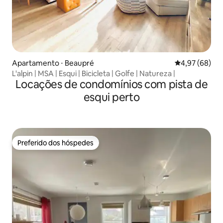
Apartamento ⋅ Beaupré
4,97 de uma a
4,97 (68)
L'alpin | MSA | Esqui | Bicicleta | Golfe | Natureza |
Locações de condomínios com pista de
esqui perto
Preferido dos hóspedes
Preferido dos hóspedes