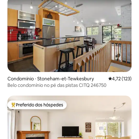
Condomínio ⋅ Stoneham-et-Tewkesbury
4,72 de uma av
4,72 (123)
Belo condomínio no pé das pistas CITQ 246750
Preferido dos hóspedes
Entre os melhores preferidos dos hóspedes