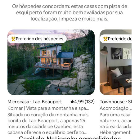
Os hóspedes concordam: estas casas com pista de
esqui perto foram muito bem avaliadas por sua
localização, limpeza e muito mais.
Preferido dos hóspedes
Preferido dos 
Entre os melhores preferidos dos hóspedes
Entre os melhore
Microcasa ⋅ Lac-Beauport
4,99 de uma avaliação média de 
4,99 (132)
Townhouse ⋅ Sto
Tewkesbury
Kolmar | Vista para a montanha e spa
Acomodação Le Ve
perto da cidade de Quebec
montanha
Situada no coração da montanha mais
Para uma casa ide
bonita de Lac-Beauport, a apenas 25
natureza, ao ar liv
minutos da cidade de Quebec, esta
na área da cidade
cabana oferece o equilíbrio perfeito
Hébergement Le 
entre natureza e conforto. Localizado
do estabeleciment