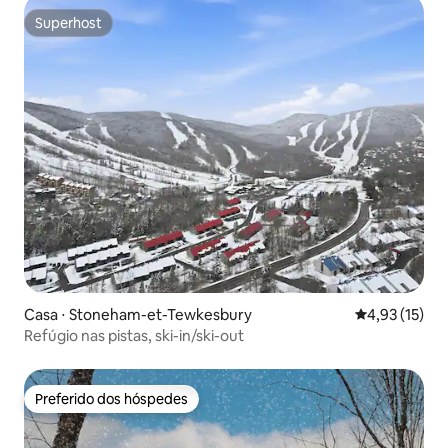
Superhost
Superhost
Casa ⋅ Stoneham-et-Tewkesbury
4,93 de uma a
4,93 (15)
Refúgio nas pistas, ski-in/ski-out
Preferido dos hóspedes
Preferido dos hóspedes