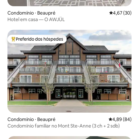
Condomínio ⋅ Beaupré
4,67 de uma a
4,67 (30)
Hotel em casa — O AWJÜL
Preferido dos hóspedes
Entre os melhores preferidos dos hóspedes
Condomínio ⋅ Beaupré
4,89 de uma av
4,89 (84)
Condomínio familiar no Mont Ste-Anne (3 ch + 2 sdb)