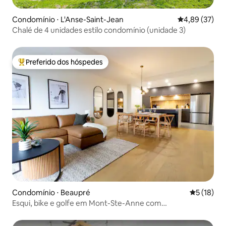
Condomínio ⋅ L'Anse-Saint-Jean
4,89 de uma a
4,89 (37)
Chalé de 4 unidades estilo condomínio (unidade 3)
Preferido dos hóspedes
Entre os melhores preferidos dos hóspedes
Condomínio ⋅ Beaupré
5 de uma a
5 (18)
Esqui, bike e golfe em Mont-Ste-Anne com
estacionamento gratuito