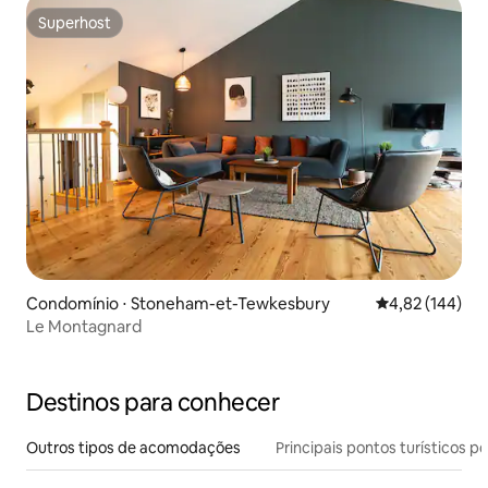
Superhost
Superhost
Condomínio ⋅ Stoneham-et-Tewkesbury
4,82 de uma av
4,82 (144)
Le Montagnard
Destinos para conhecer
Outros tipos de acomodações
Principais pontos turísticos po