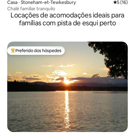
Casa ⋅ Stoneham-et-Tewkesbury
5 de uma a
5 (16)
Chalé familiar tranquilo
Locações de acomodações ideais para
famílias com pista de esqui perto
Preferido dos hóspedes
Entre os melhores preferidos dos hóspedes