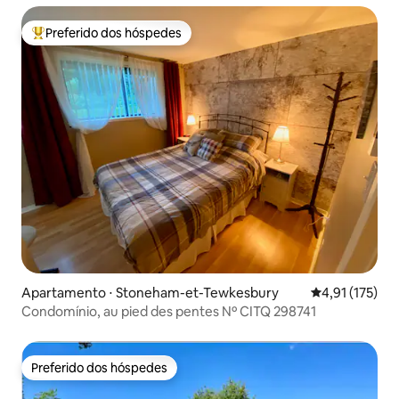
Preferido dos hóspedes
Entre os melhores preferidos dos hóspedes
Apartamento ⋅ Stoneham-et-Tewkesbury
4,91 de uma av
4,91 (175)
Condomínio, au pied des pentes Nº CITQ 298741
Preferido dos hóspedes
Preferido dos hóspedes