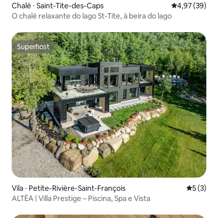
Chalé ⋅ Saint-Tite-des-Caps
4,97 de uma a
4,97 (39)
O chalé relaxante do lago St-Tite, à beira do lago
Superhost
Superhost
Vila ⋅ Petite-Rivière-Saint-François
5 de uma 
5 (3)
ALTÉA | Villa Prestige – Piscina, Spa e Vista