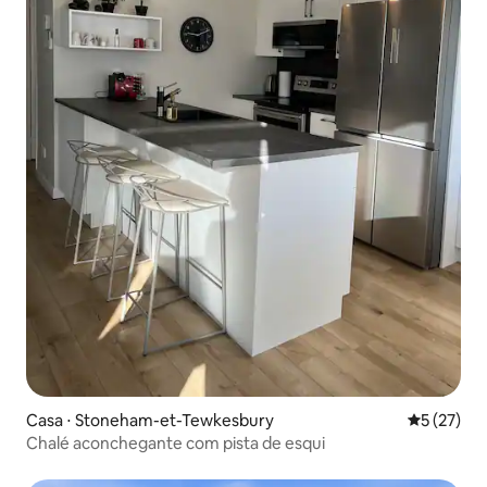
Casa ⋅ Stoneham-et-Tewkesbury
5 de uma a
5 (27)
Chalé aconchegante com pista de esqui