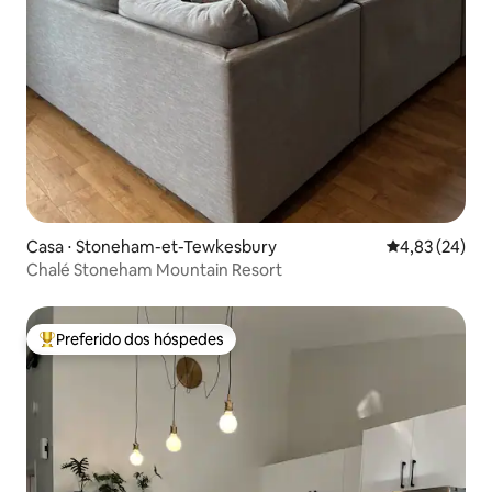
Casa ⋅ Stoneham-et-Tewkesbury
4,83 de uma a
4,83 (24)
Chalé Stoneham Mountain Resort
Preferido dos hóspedes
Entre os melhores preferidos dos hóspedes