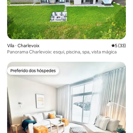
Vila ⋅ Charlevoix
5 de uma a
5 (33)
Panorama Charlevoix: esqui, piscina, spa, vista mágica
Preferido dos hóspedes
Preferido dos hóspedes