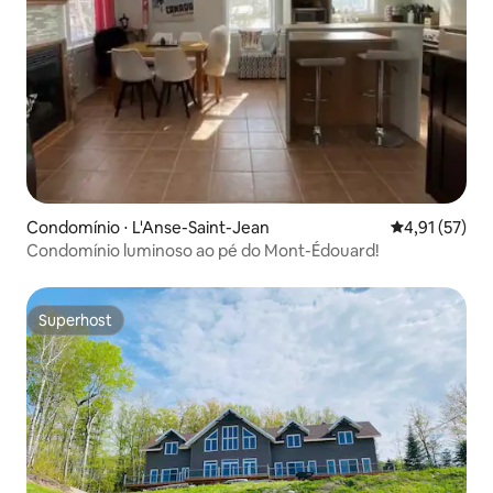
Condomínio ⋅ L'Anse-Saint-Jean
4,91 de uma a
4,91 (57)
Condomínio luminoso ao pé do Mont-Édouard!
Superhost
Superhost