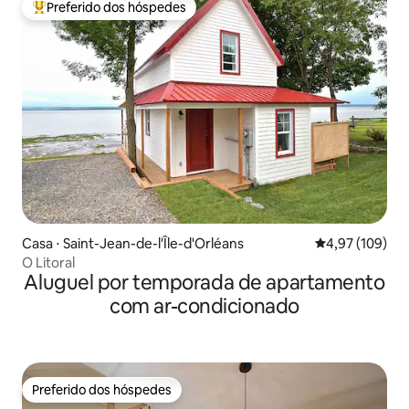
Preferido dos hóspedes
Entre os melhores preferidos dos hóspedes
Casa ⋅ Saint-Jean-de-l'Île-d'Orléans
4,97 de uma av
4,97 (109)
O Litoral
Aluguel por temporada de apartamento
com ar-condicionado
Preferido dos hóspedes
Preferido dos hóspedes