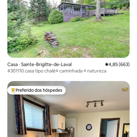
Casa ⋅ Sainte-Brigitte-de-Laval
4,85 de uma ava
4,85 (663)
#301110 casa tipo chalé¤ caminhada ¤ natureza
Preferido dos hóspedes
Entre os melhores preferidos dos hóspedes