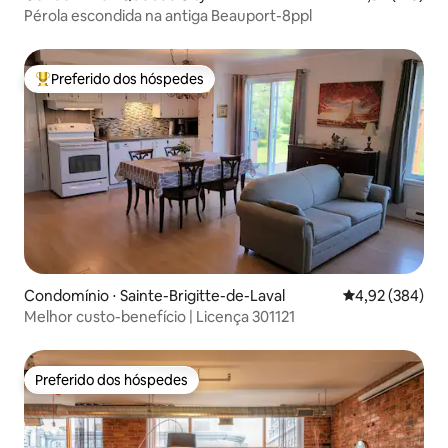
Pérola escondida na antiga Beauport-8ppl
Preferido dos hóspedes
Entre os melhores preferidos dos hóspedes
Condomínio ⋅ Sainte-Brigitte-de-Laval
4,92 de uma ava
4,92 (384)
Melhor custo-benefício | Licença 301121
Preferido dos hóspedes
Preferido dos hóspedes