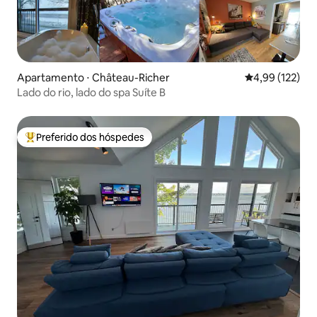
Apartamento ⋅ Château-Richer
4,99 de uma av
4,99 (122)
Lado do rio, lado do spa Suíte B
Preferido dos hóspedes
Entre os melhores preferidos dos hóspedes