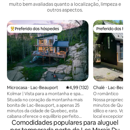
muito bem avaliadas quanto a localização, limpeza e
outros aspectos.
Preferido dos hóspedes
Preferido dos hó
Entre os melhores preferidos dos hóspedes
Preferido dos hó
Microcasa ⋅ Lac-Beauport
4,99 de uma avaliação média de 
4,99 (132)
Chalé ⋅ Lac-Beaup
Kolmar | Vista para a montanha e spa
O romântico
perto da cidade de Quebec
Situada no coração da montanha mais
Nossa propriedade 
bonita de Lac-Beauport, a apenas 25
minutos de Queb
minutos da cidade de Quebec, esta
idílico e raro. Vo
cabana oferece o equilíbrio perfeito
local excepcional c
Comodidades populares para aluguel
entre natureza e conforto. Localizado
privados, bem co
em Domaine Le Maelström, desfrute de
recreativos, como