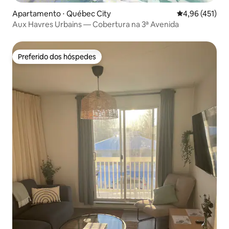
Apartamento ⋅ Québec City
4,96 de uma av
4,96 (451)
Aux Havres Urbains — Cobertura na 3ª Avenida
Preferido dos hóspedes
Preferido dos hóspedes