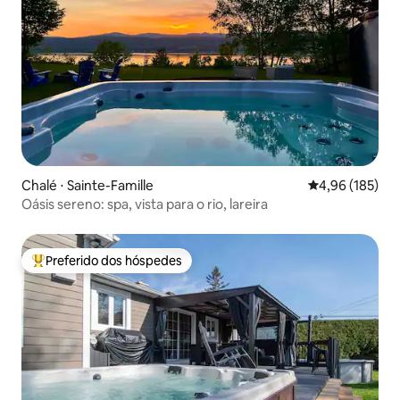
Chalé ⋅ Sainte-Famille
4,96 de uma av
4,96 (185)
Oásis sereno: spa, vista para o rio, lareira
Preferido dos hóspedes
Entre os melhores preferidos dos hóspedes