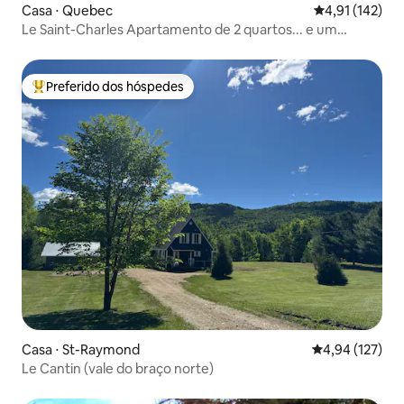
Casa ⋅ Quebec
4,91 de uma av
4,91 (142)
Le Saint-Charles Apartamento de 2 quartos... e um
cachorrinho
Preferido dos hóspedes
Entre os melhores preferidos dos hóspedes
Casa ⋅ St-Raymond
4,94 de uma av
4,94 (127)
Le Cantin (vale do braço norte)