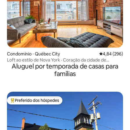
Condomínio ⋅ Québec City
4,84 de uma ava
4,84 (296)
Loft ao estilo de Nova York · Coração da cidade de
Aluguel por temporada de casas para
Québec · 5 hóspedes
famílias
Preferido dos hóspedes
Entre os melhores preferidos dos hóspedes