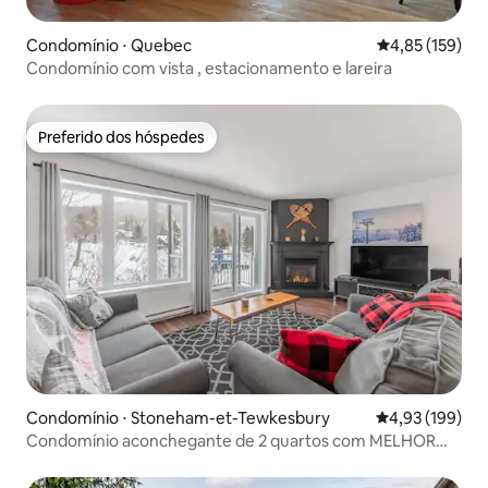
Condomínio ⋅ Quebec
4,85 de uma av
4,85 (159)
Condomínio com vista , estacionamento e lareira
Preferido dos hóspedes
Preferido dos hóspedes
Condomínio ⋅ Stoneham-et-Tewkesbury
4,93 de uma av
4,93 (199)
Condomínio aconchegante de 2 quartos com MELHOR
entrada/saída de esqui em Stoneham