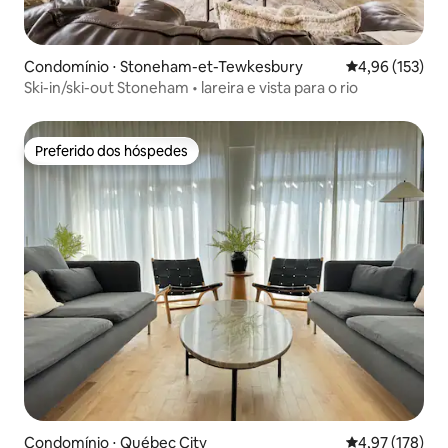
Condomínio ⋅ Stoneham-et-Tewkesbury
4,96 de uma av
4,96 (153)
Ski-in/ski-out Stoneham • lareira e vista para o rio
Preferido dos hóspedes
Preferido dos hóspedes
Condomínio ⋅ Québec City
4,97 de uma av
4,97 (178)