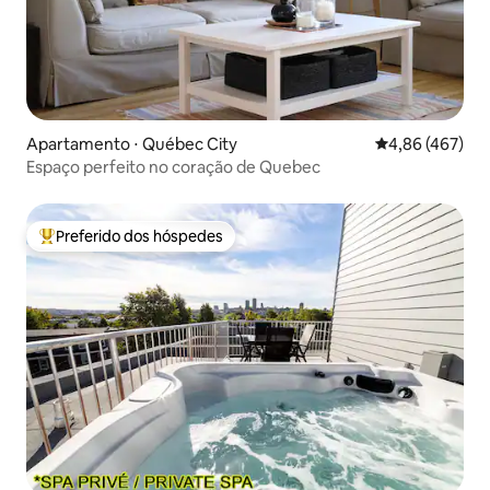
Apartamento ⋅ Québec City
4,86 de uma av
4,86 (467)
Espaço perfeito no coração de Quebec
Preferido dos hóspedes
Entre os melhores preferidos dos hóspedes