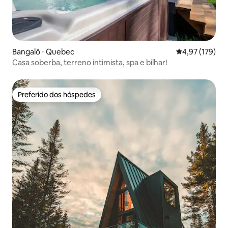
Bangalô ⋅ Quebec
4,97 de uma av
4,97 (179)
Casa soberba, terreno intimista, spa e bilhar!
Preferido dos hóspedes
Preferido dos hóspedes