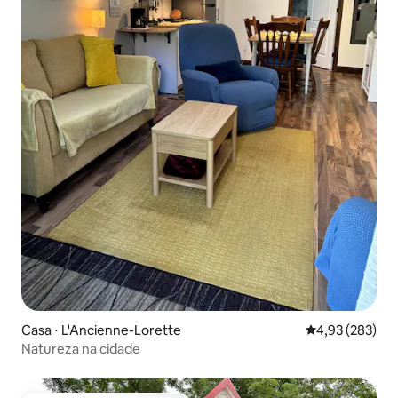
Casa ⋅ L'Ancienne-Lorette
4,93 de uma av
4,93 (283)
Natureza na cidade