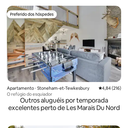
Preferido dos hóspedes
Preferido dos hóspedes
Apartamento ⋅ Stoneham-et-Tewkesbury
4,84 de uma av
4,84 (216)
O refúgio do esquiador
Outros aluguéis por temporada
excelentes perto de Les Marais Du Nord