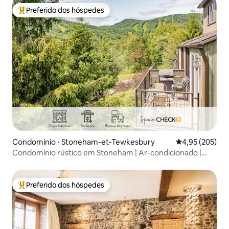
Preferido dos hóspedes
Entre os melhores preferidos dos hóspedes
Condomínio ⋅ Stoneham-et-Tewkesbury
4,95 de uma av
4,95 (205)
Condomínio rústico em Stoneham | Ar-condicionado |
Varanda | Churrasqueira
Preferido dos hóspedes
Entre os melhores preferidos dos hóspedes