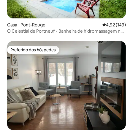
Casa ⋅ Pont-Rouge
4,92 de uma av
4,92 (149)
O Celestial de Portneuf - Banheira de hidromassagem na
floresta
Preferido dos hóspedes
Preferido dos hóspedes