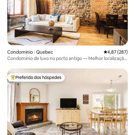
Condomínio ⋅ Quebec
4,87 de uma av
4,87 (287)
Condomínio de luxo no porto antigo — Melhor localização
Ano/Mês/c
Preferido dos hóspedes
Entre os melhores preferidos dos hóspedes