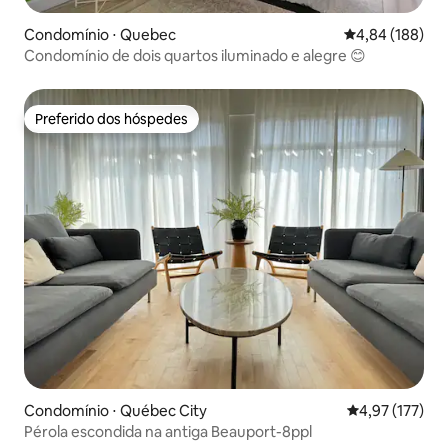
Condomínio ⋅ Quebec
4,84 de uma av
4,84 (188)
Condomínio de dois quartos iluminado e alegre 😊
Preferido dos hóspedes
Preferido dos hóspedes
Condomínio ⋅ Québec City
4,97 de uma av
4,97 (177)
Pérola escondida na antiga Beauport-8ppl