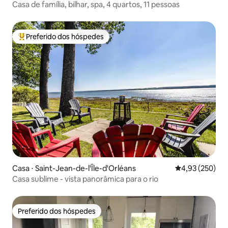
Casa de família, bilhar, spa, 4 quartos, 11 pessoas
Preferido dos hóspedes
Entre os melhores preferidos dos hóspedes
Casa ⋅ Saint-Jean-de-l'Île-d'Orléans
4,93 de uma av
4,93 (250)
Casa sublime - vista panorâmica para o rio
Preferido dos hóspedes
Preferido dos hóspedes