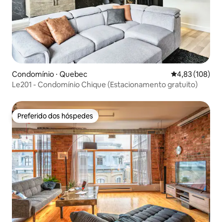
Condomínio ⋅ Quebec
4,83 de uma av
4,83 (108)
Le201 - Condomínio Chique (Estacionamento gratuito)
Preferido dos hóspedes
Preferido dos hóspedes