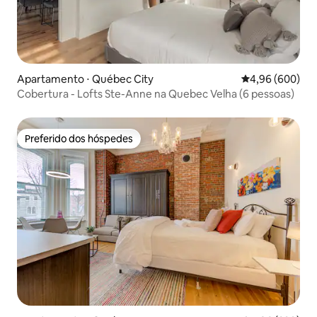
Apartamento ⋅ Québec City
4,96 de uma ava
4,96 (600)
Cobertura - Lofts Ste-Anne na Quebec Velha (6 pessoas)
Preferido dos hóspedes
Preferido dos hóspedes