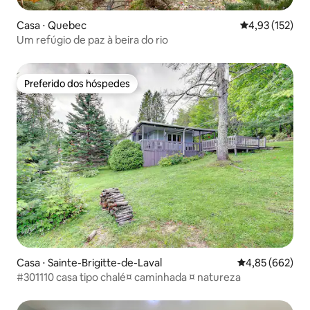
Casa ⋅ Quebec
4,93 de uma av
4,93 (152)
Um refúgio de paz à beira do rio
Preferido dos hóspedes
Preferido dos hóspedes
Casa ⋅ Sainte-Brigitte-de-Laval
4,85 de uma ava
4,85 (662)
#301110 casa tipo chalé¤ caminhada ¤ natureza