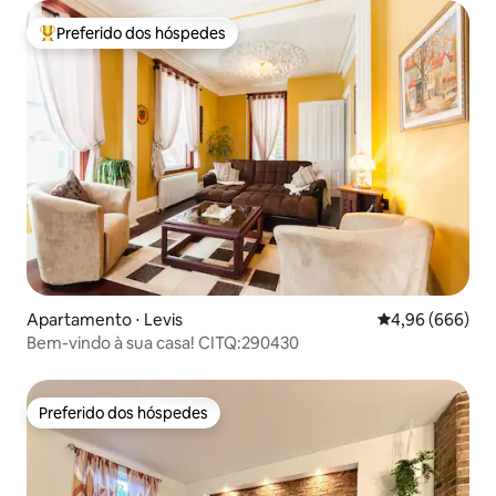
Preferido dos hóspedes
Entre os melhores preferidos dos hóspedes
Apartamento ⋅ Levis
4,96 de uma ava
4,96 (666)
Bem-vindo à sua casa! CITQ:290430
Preferido dos hóspedes
Preferido dos hóspedes