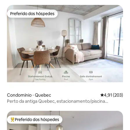
Preferido dos hóspedes
Preferido dos hóspedes
Condomínio ⋅ Quebec
4,91 de uma av
4,91 (203)
Perto da antiga Quebec, estacionamento/piscina
incluídos
Preferido dos hóspedes
Entre os melhores preferidos dos hóspedes