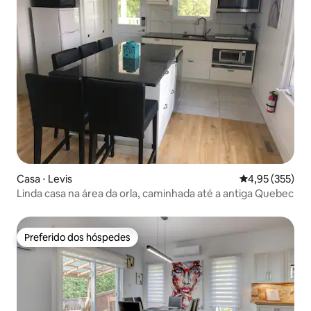
Casa ⋅ Levis
4,95 de uma av
4,95 (355)
Linda casa na área da orla, caminhada até a antiga Quebec
Preferido dos hóspedes
Preferido dos hóspedes