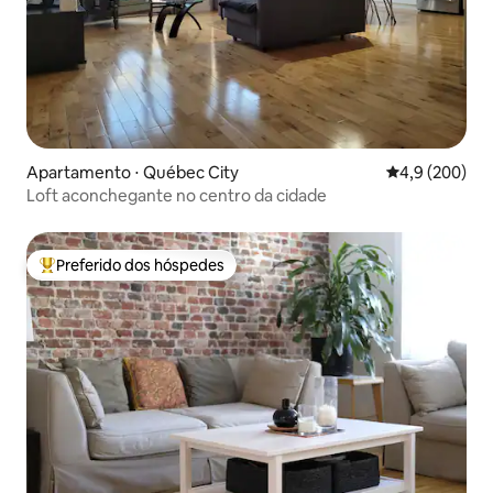
Apartamento ⋅ Québec City
4,9 de uma av
4,9 (200)
Loft aconchegante no centro da cidade
Preferido dos hóspedes
Entre os melhores preferidos dos hóspedes