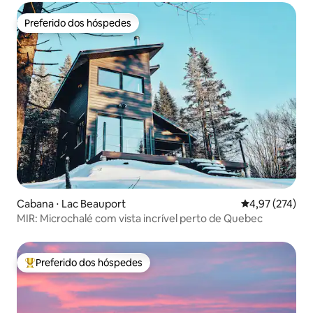
Preferido dos hóspedes
Preferido dos hóspedes
Cabana ⋅ Lac Beauport
4,97 de uma av
4,97 (274)
MIR: Microchalé com vista incrível perto de Quebec
Preferido dos hóspedes
Entre os melhores preferidos dos hóspedes