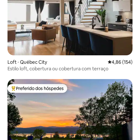
Loft ⋅ Québec City
4,86 de uma av
4,86 (154)
Estilo loft, cobertura ou cobertura com terraço
Preferido dos hóspedes
Entre os melhores preferidos dos hóspedes