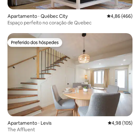
Apartamento ⋅ Québec City
4,86 de uma ava
4,86 (466)
Espaço perfeito no coração de Quebec
Preferido dos hóspedes
Preferido dos hóspedes
Apartamento ⋅ Levis
4,98 de uma av
4,98 (105)
The Affluent