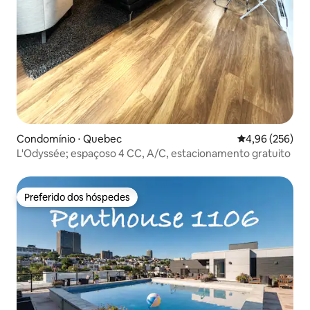
Condomínio ⋅ Quebec
4,96 de uma ava
4,96 (256)
L'Odyssée; espaçoso 4 CC, A/C, estacionamento gratuito
Preferido dos hóspedes
Preferido dos hóspedes