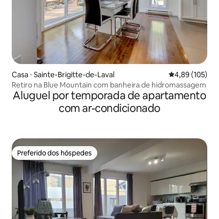
Casa ⋅ Sainte-Brigitte-de-Laval
4,89 de uma av
4,89 (105)
Retiro na Blue Mountain com banheira de hidromassagem
Aluguel por temporada de apartamento
com ar-condicionado
Preferido dos hóspedes
Preferido dos hóspedes