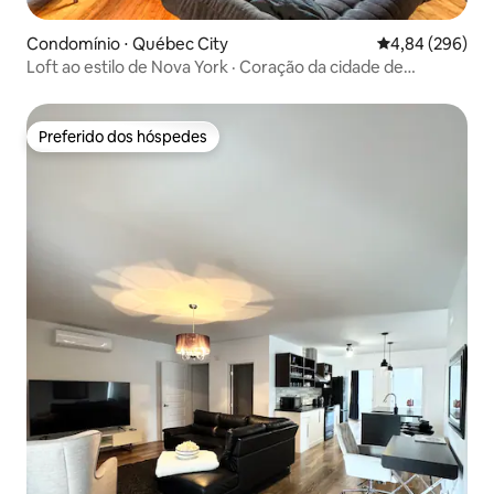
Condomínio ⋅ Québec City
4,84 de uma ava
4,84 (296)
Loft ao estilo de Nova York · Coração da cidade de
Québec · 5 hóspedes
Preferido dos hóspedes
Preferido dos hóspedes