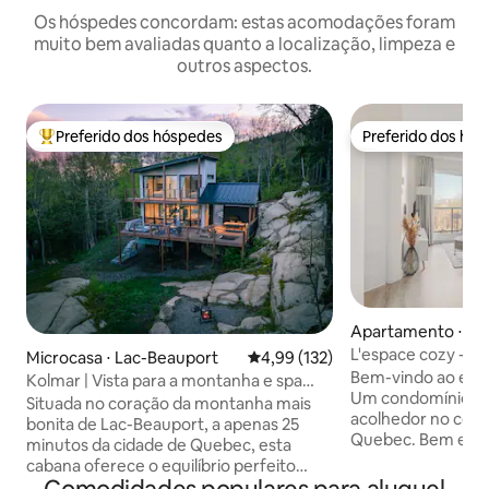
Os hóspedes concordam: estas acomodações foram
muito bem avaliadas quanto a localização, limpeza e
outros aspectos.
Preferido dos hóspedes
Preferido dos hó
Entre os melhores preferidos dos hóspedes
Preferido dos hó
Apartamento ⋅ Q
L'espace cozy - E
Microcasa ⋅ Lac-Beauport
4,99 de uma avaliação média de 
4,99 (132)
academia
Bem-vindo ao esp
Kolmar | Vista para a montanha e spa
Um condomínio no
perto da cidade de Quebec
Situada no coração da montanha mais
acolhedor no cora
bonita de Lac-Beauport, a apenas 25
Quebec. Bem equipado e decorado com
minutos da cidade de Quebec, esta
bom gosto em um e
cabana oferece o equilíbrio perfeito
nosso condomínio
entre natureza e conforto. Localizado