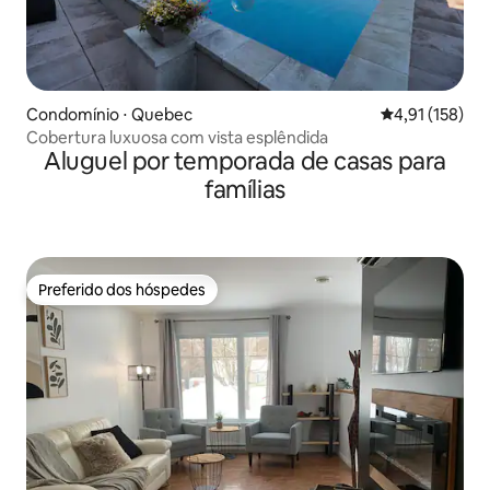
Condomínio ⋅ Quebec
4,91 de uma av
4,91 (158)
Cobertura luxuosa com vista esplêndida
Aluguel por temporada de casas para
famílias
Preferido dos hóspedes
Preferido dos hóspedes