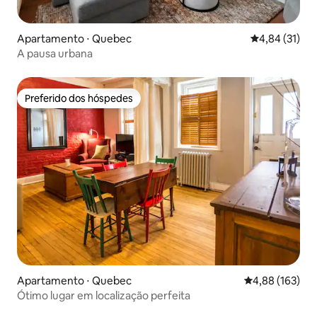
Apartamento ⋅ Quebec
4,84 de uma a
4,84 (31)
A pausa urbana
Preferido dos hóspedes
Preferido dos hóspedes
Apartamento ⋅ Quebec
4,88 de uma av
4,88 (163)
Ótimo lugar em localização perfeita