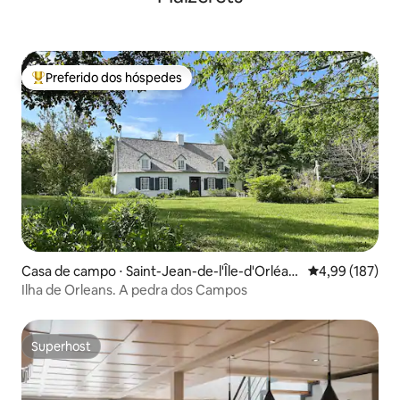
Preferido dos hóspedes
Entre os melhores preferidos dos hóspedes
Casa de campo ⋅ Saint-Jean-de-l'Île-d'Orléan
4,99 de uma av
4,99 (187)
s
Ilha de Orleans. A pedra dos Campos
Superhost
Superhost