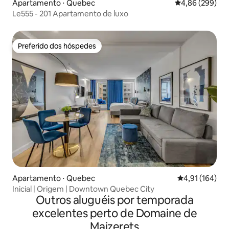
Apartamento ⋅ Quebec
4,86 de uma ava
4,86 (299)
Le555 - 201 Apartamento de luxo
Preferido dos hóspedes
Preferido dos hóspedes
Apartamento ⋅ Quebec
4,91 de uma av
4,91 (164)
Inicial | Origem | Downtown Quebec City
Outros aluguéis por temporada
excelentes perto de Domaine de
Maizerets