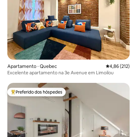
Apartamento ⋅ Quebec
4,86 de uma av
4,86 (212)
Excelente apartamento na 3e Avenue em Limoilou
Preferido dos hóspedes
Entre os melhores preferidos dos hóspedes