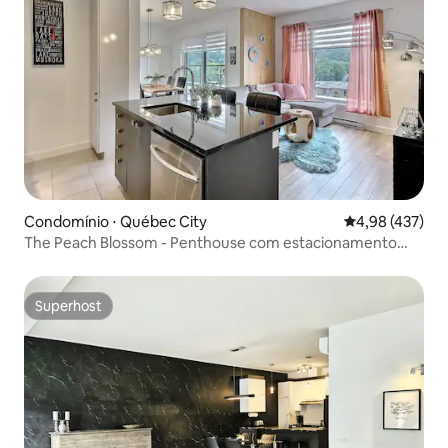
Condomínio ⋅ Québec City
4,98 de uma av
4,98 (437)
The Peach Blossom - Penthouse com estacionamento
interno
Superhost
Superhost