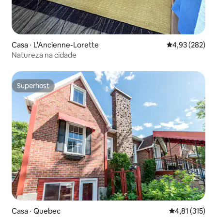
Casa ⋅ L'Ancienne-Lorette
4,93 de uma av
4,93 (282)
Natureza na cidade
Superhost
Superhost
Casa ⋅ Quebec
4,81 de uma av
4,81 (315)