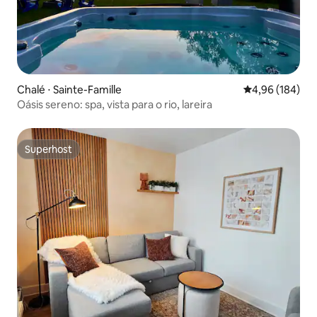
Chalé ⋅ Sainte-Famille
4,96 de uma av
4,96 (184)
Oásis sereno: spa, vista para o rio, lareira
Superhost
Superhost