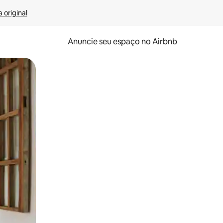
 original
Anuncie seu espaço no Airbnb
 deslizando o dedo na tela.