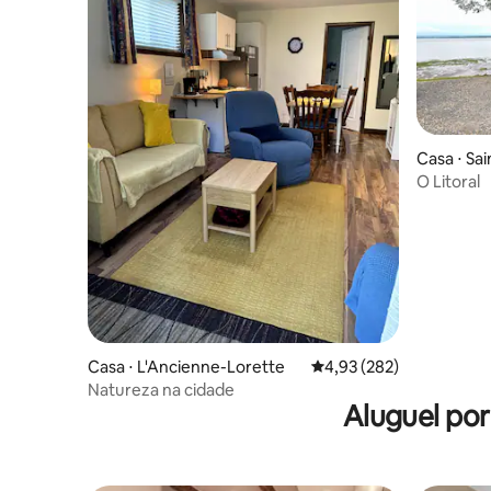
Casa ⋅ Sai
d'Orléans
O Litoral
Casa ⋅ L'Ancienne-Lorette
4,93 de uma avaliação m
4,93 (282)
Natureza na cidade
Aluguel po