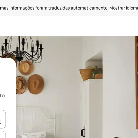
mas informações foram traduzidas automaticamente. 
Mostrar idioma
ito
ore-os usando as seta para cima e para baixo do teclado ou tocando e