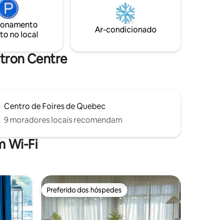
uto-check-
em viagem de negócios ou de férias,
.
você vai apreciar o conforto moderno da
 cheio de
ionamento
nossa acomodação e a convivência do
Ar-condicionado
to no local
bairro.
otron Centre
Centro de Foires de Quebec
9 moradores locais recomendam
 Wi-Fi
Preferido dos hóspedes
Preferido dos hóspedes