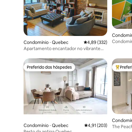
Condomín
Condomíni
Condomínio ⋅ Quebec
4,89 de uma avaliação m
4,89 (332)
alegre 😊
Apartamento encantador no vibrante
bairro de Limoilou
Preferido dos hóspedes
Prefe
Preferido dos hóspedes
Entre os
Condomín
Condomínio ⋅ Quebec
4,91 de uma avaliação m
4,91 (203)
The Peach Blosso
Perto da antiga Quebec,