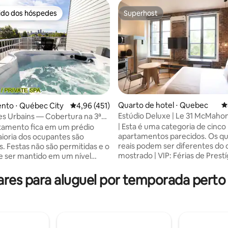
rido dos hóspedes
Superhost
 melhores preferidos dos hóspedes
Superhost
édia de 5, 298 avaliações
Quarto de hotel ⋅ Quebec
4
nto ⋅ Québec City
4,96 de uma avaliação média de 5, 451 avalia
4,96 (451)
Estúdio Deluxe | Le 31 McMahon
s Urbains — Cobertura na 3ª
Superior
| Esta é uma categoria de cinco
tamento fica em um prédio
apartamentos parecidos. Os qu
ioria dos ocupantes são
reais podem ser diferentes do 
s. Festas não são permitidas e o
mostrado | VIP: Férias de Prestí
e ser mantido em um nível
Imersivo. Viva umas férias luxu
empo todo. Magnífica
coração da antiga Quebec. Os
 de 1000 pés quadrados no 4º
es para aluguel por temporada perto
apartamentos completamente
 2 quartos grandes, 2
renovados no 31 McMahon con
, um terraço privativo no
em seu bairro histórico com
dar com uma jacuzzi durante
modernidade, as necessidades 
o e vistas para Quebec, luz
muito mais. Um complexo lux
abundante e estacionamento