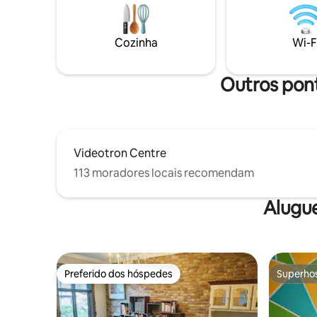
Um terraço com churrasqueira
coberto pr
compartilhada - Uma academia - A
durante t
internet mais rápida E, claro, anfitriões
Velha e de
Cozinha
Wi-F
atenciosos!:) CITQ: 311335
Outros pont
Videotron Centre
113 moradores locais recomendam
Alugu
Preferido dos hóspedes
Superho
Preferido dos hóspedes
Superho