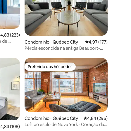
ções
,83 de uma avaliação média de 5, 223 avaliações
4,83 (223)
le de
Condomínio ⋅ Québec City
4,97 de uma avaliação 
4,97 (177)
Pérola escondida na antiga Beauport-
8ppl
Preferido dos hóspedes
Preferido dos hóspedes
Condomínio ⋅ Québec City
4,84 de uma avaliação m
4,84 (296)
ções
Loft ao estilo de Nova York · Coração da
,83 de uma avaliação média de 5, 108 avaliações
4,83 (108)
cidade de Québec · 5 hóspedes