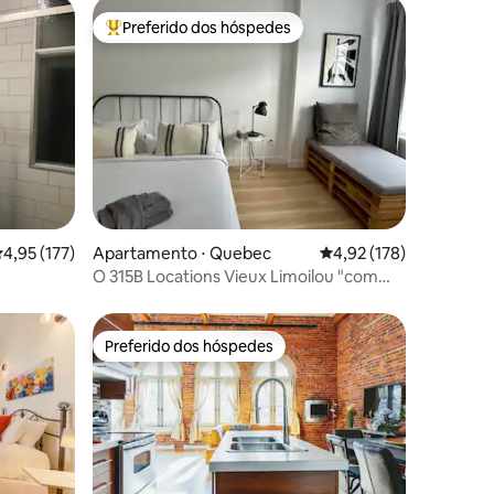
Preferido dos hóspedes
os hóspedes
Entre os melhores preferidos dos hóspedes
ções
,95 de uma avaliação média de 5, 177 avaliações
4,95 (177)
Apartamento ⋅ Quebec
4,92 de uma avaliação 
4,92 (178)
O 315B Locations Vieux Limoilou "com
estacionamento"
Preferido dos hóspedes
Preferido dos hóspedes