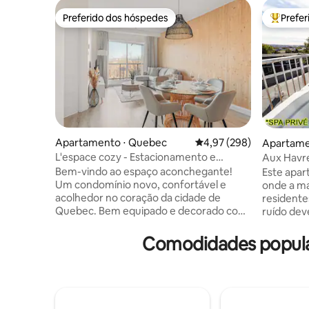
Preferido dos hóspedes
Prefe
Preferido dos hóspedes
Entre os
Apartamento ⋅ Quebec
4,97 de uma avaliação m
4,97 (298)
Apartame
L'espace cozy - Estacionamento e
Aux Havre
academia
Avenida
Bem-vindo ao espaço aconchegante!
Este apar
Um condomínio novo, confortável e
onde a ma
acolhedor no coração da cidade de
residente
Quebec. Bem equipado e decorado com
ruído dev
bom gosto em um estilo acolhedor,
aceitável o t
nosso condomínio tem tudo o que você
cobertura
Comodidades popular
precisa para uma estadia relaxante,
andar com
digna do hotel. O espaço aconchegante
banheiros
é: - Uma localização excepcional na
último an
cidade perto de todas as atrações
todo o an
imperdíveis - Estacionamento interno -
natural 