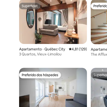
Superhost
Preferid
Superhost
Preferid
Apartamento ⋅ Québec City
4,81 de uma avaliação m
4,81 (129)
Apartamen
3 Quartos, Vieux-Limoilou
The Afflu
Preferido dos hóspedes
Superho
Preferido dos hóspedes
Superho