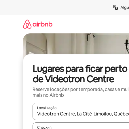
Pular
Algu
para
o
conteúdo
Lugares para ficar perto
de Videotron Centre
Reserve locações por temporada, casas e mu
mais no Airbnb
Localização
Quando os resultados estiverem disponíveis, expl
Check-in