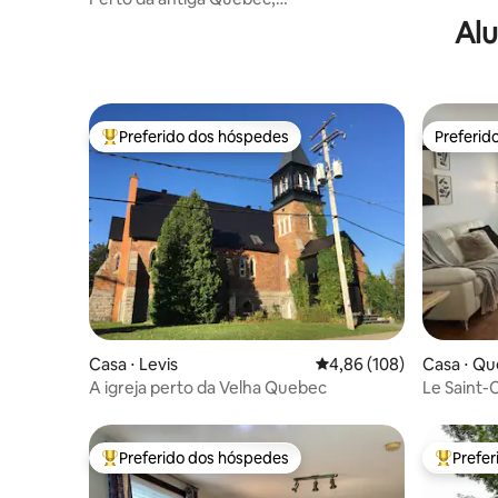
estacion
estacionamento/piscina incluídos
Alu
Preferido dos hóspedes
Preferid
Entre os melhores preferidos dos hóspedes
Preferid
Casa ⋅ Levis
4,86 de uma avaliação m
4,86 (108)
Casa ⋅ Q
A igreja perto da Velha Quebec
Le Saint-
quartos..
Preferido dos hóspedes
Prefe
Entre os melhores preferidos dos hóspedes
Entre os