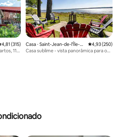
ções
,81 de uma avaliação média de 5, 315 avaliações
4,81 (315)
Casa ⋅ Saint-Jean-de-l'Île-
4,93 de uma avaliação 
4,93 (250)
d'Orléans
artos, 11
Casa sublime - vista panorâmica para o
rio
ondicionado