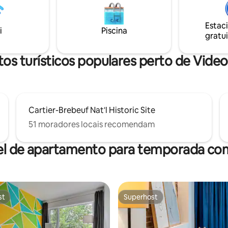
serviço de hotel conectado (a
ivativo. Bairro vibrante
in) com simplicidade e conforto
odo o ano, perto da Quebec
Desfrute de um bairro vibrante
 todas as lojas próximas.
Estac
i
Piscina
história.
gratui
os turísticos populares perto de Vide
Cartier-Brebeuf Nat'l Historic Site
51 moradores locais recomendam
el de apartamento para temporada com
st
Superhost
st
Superhost