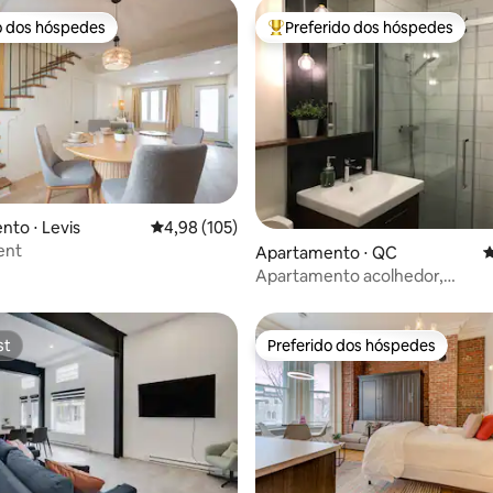
o dos hóspedes
Preferido dos hóspedes
o dos hóspedes
Entre os melhores preferidos d
édia de 5, 129 avaliações
to ⋅ Levis
4,98 de uma avaliação média de 5, 105 avalia
4,98 (105)
ent
Apartamento ⋅ QC
4
Apartamento acolhedor,
estacionamento privativo
st
Preferido dos hóspedes
st
Preferido dos hóspedes