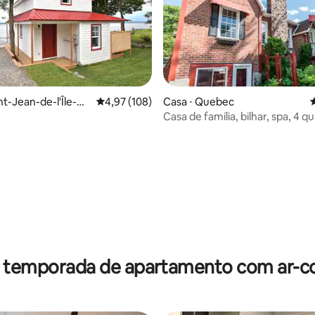
nt-Jean-de-l'Île-
4,97 de uma avaliação média de 5, 108 avalia
4,97 (108)
Casa ⋅ Quebec
4
Casa de família, bilhar, spa, 4 qu
pessoas
édia de 5, 282 avaliações
r temporada de apartamento com ar-c