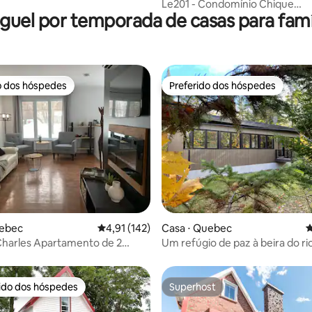
amento interno
Le201 - Condomínio Chique
guel por temporada de casas para famí
(Estacionamento gratuito)
o dos hóspedes
Preferido dos hóspedes
o dos hóspedes
Preferido dos hóspedes
édia de 5, 108 avaliações
uebec
4,91 de uma avaliação média de 5, 142 avalia
4,91 (142)
Casa ⋅ Quebec
4
Charles Apartamento de 2
Um refúgio de paz à beira do ri
. e um cachorrinho
rido dos hóspedes
Superhost
 melhores preferidos dos hóspedes
Superhost