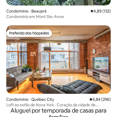
Condomínio ⋅ Beaupré
4,89 de uma av
4,89 (132)
Condomínio em Mont Ste-Anne
Preferido dos hóspedes
Preferido dos hóspedes
Condomínio ⋅ Québec City
4,84 de uma ava
4,84 (296)
Loft ao estilo de Nova York · Coração da cidade de
Aluguel por temporada de casas para
Québec · 5 hóspedes