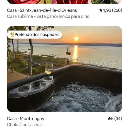
Casa ⋅ Saint-Jean-de-l'Île-d'Orléans
4,93 de uma av
4,93 (250)
Casa sublime - vista panorâmica para o rio
Preferido dos hóspedes
Entre os melhores preferidos dos hóspedes
Casa ⋅ Montmagny
5 de uma a
5 (34)
Chalé à beira-mar