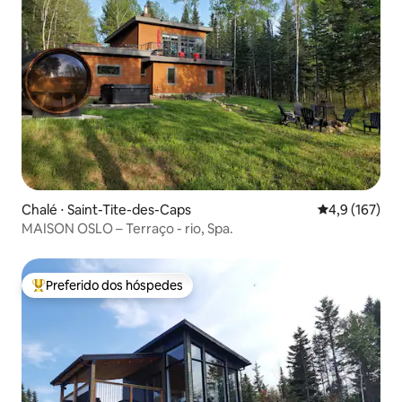
Chalé ⋅ Saint-Tite-des-Caps
4,9 de uma av
4,9 (167)
MAISON OSLO – Terraço - rio, Spa.
Preferido dos hóspedes
Entre os melhores preferidos dos hóspedes