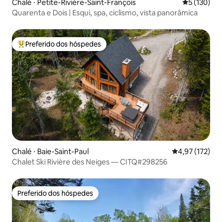
Chalé ⋅ Petite-Rivière-Saint-François
5 de uma av
5 (130)
Quarenta e Dois | Esqui, spa, ciclismo, vista panorâmica
Preferido dos hóspedes
Entre os melhores preferidos dos hóspedes
Chalé ⋅ Baie-Saint-Paul
4,97 de uma av
4,97 (172)
Chalet Ski Rivière des Neiges — CITQ#298256
Preferido dos hóspedes
Preferido dos hóspedes