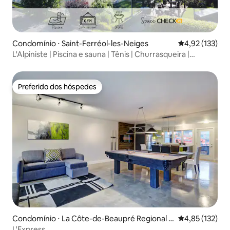
Condomínio ⋅ Saint-Ferréol-les-Neiges
4,92 de uma av
4,92 (133)
L'Alpiniste | Piscina e sauna | Tênis | Churrasqueira |
Academia
Preferido dos hóspedes
Preferido dos hóspedes
Condomínio ⋅ La Côte-de-Beaupré Regional C
4,85 de uma av
4,85 (132)
ounty Municipality
L'Express