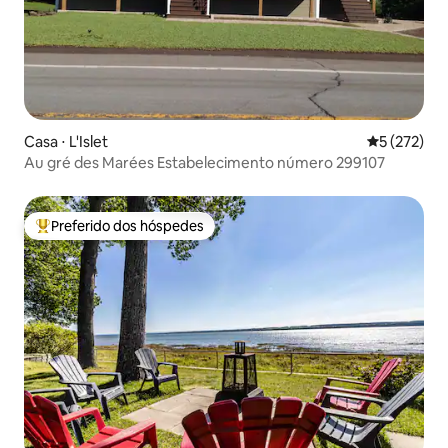
Casa ⋅ L'Islet
5 de uma av
5 (272)
Au gré des Marées Estabelecimento número 299107
Preferido dos hóspedes
Entre os melhores preferidos dos hóspedes