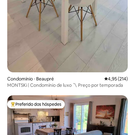
Condomínio ⋅ Beaupré
4,95 de uma av
4,95 (214)
MONTSKi | Condomínio de luxo 〽️ Preço por temporada
Preferido dos hóspedes
Entre os melhores preferidos dos hóspedes