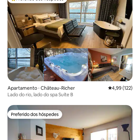
Entre os melhores preferidos dos hóspedes
Apartamento ⋅ Château-Richer
4,99 de uma av
4,99 (122)
Lado do rio, lado do spa Suíte B
Preferido dos hóspedes
Preferido dos hóspedes