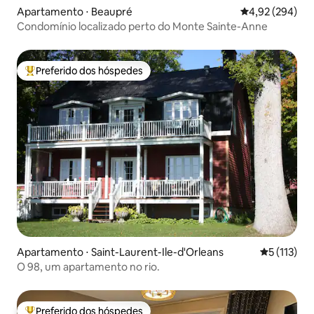
Apartamento ⋅ Beaupré
4,92 de uma ava
4,92 (294)
Condomínio localizado perto do Monte Sainte-Anne
Preferido dos hóspedes
Entre os melhores preferidos dos hóspedes
Apartamento ⋅ Saint-Laurent-Ile-d'Orleans
5 de uma av
5 (113)
O 98, um apartamento no rio.
Preferido dos hóspedes