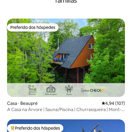
famílias
Preferido dos hóspedes
Preferido dos hóspedes
Casa ⋅ Beaupré
4,94 de uma av
4,94 (107)
A Casa na Árvore | Sauna/Piscina | Churrasqueira | Mont-
Saint-Anne
Preferido dos hóspedes
Entre os melhores preferidos dos hóspedes