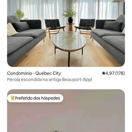
Condomínio ⋅ Québec City
4,97 de uma av
4,97 (178)
Pérola escondida na antiga Beauport-8ppl
Preferido dos hóspedes
Entre os melhores preferidos dos hóspedes