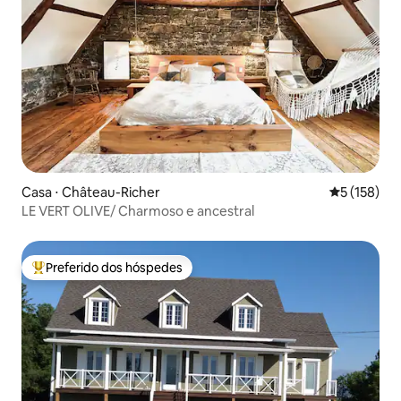
Casa ⋅ Château-Richer
5 de uma av
5 (158)
LE VERT OLIVE/ Charmoso e ancestral
Preferido dos hóspedes
Entre os melhores preferidos dos hóspedes