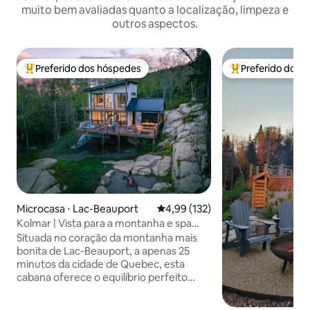
muito bem avaliadas quanto a localização, limpeza e
outros aspectos.
Preferido dos hóspedes
Preferido dos 
Entre os melhores preferidos dos hóspedes
Entre os melhore
Microcasa ⋅ Lac-Beauport
4,99 de uma avaliação média de 
4,99 (132)
Kolmar | Vista para a montanha e spa
perto da cidade de Quebec
Situada no coração da montanha mais
bonita de Lac-Beauport, a apenas 25
minutos da cidade de Quebec, esta
cabana oferece o equilíbrio perfeito
entre natureza e conforto. Localizado
em Domaine Le Maelström, desfrute de