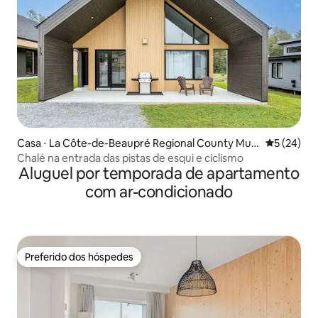
Casa ⋅ La Côte-de-Beaupré Regional County Muni
5 de uma a
5 (24)
cipality
Chalé na entrada das pistas de esqui e ciclismo
Aluguel por temporada de apartamento
com ar-condicionado
Preferido dos hóspedes
Preferido dos hóspedes