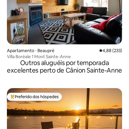
Apartamento ⋅ Beaupré
4,88 de uma av
4,88 (233)
Villa Boréale 1 Mont Sainte-Anne
Outros aluguéis por temporada
excelentes perto de Cânion Sainte-Anne
Preferido dos hóspedes
Entre os melhores preferidos dos hóspedes