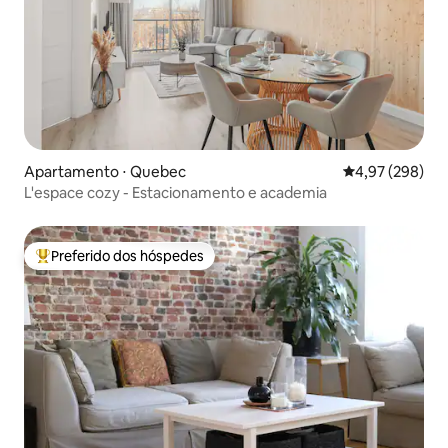
Apartamento ⋅ Quebec
4,97 de uma ava
4,97 (298)
L'espace cozy - Estacionamento e academia
Preferido dos hóspedes
Entre os melhores preferidos dos hóspedes