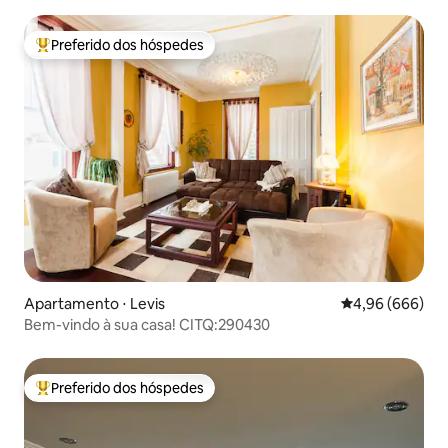
Preferido dos hóspedes
Entre os melhores preferidos dos hóspedes
Apartamento ⋅ Levis
4,96 de uma ava
4,96 (666)
Bem-vindo à sua casa! CITQ:290430
Preferido dos hóspedes
Entre os melhores preferidos dos hóspedes