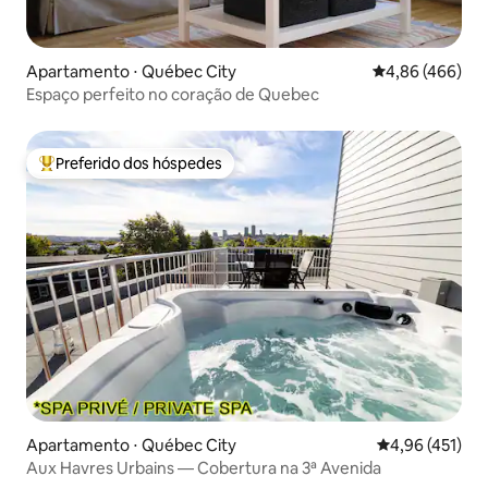
Apartamento ⋅ Québec City
4,86 de uma ava
4,86 (466)
Espaço perfeito no coração de Quebec
Preferido dos hóspedes
Entre os melhores preferidos dos hóspedes
Apartamento ⋅ Québec City
4,96 de uma av
4,96 (451)
Aux Havres Urbains — Cobertura na 3ª Avenida