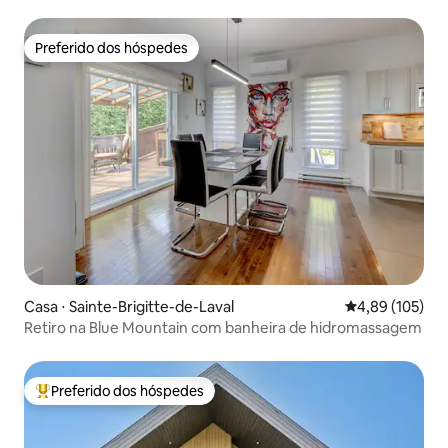
Preferido dos hóspedes
Preferido dos hóspedes
Casa ⋅ Sainte-Brigitte-de-Laval
4,89 de uma av
4,89 (105)
Retiro na Blue Mountain com banheira de hidromassagem
Preferido dos hóspedes
Entre os melhores preferidos dos hóspedes