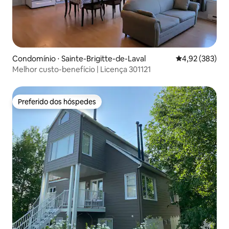
Condomínio ⋅ Sainte-Brigitte-de-Laval
4,92 de uma av
4,92 (383)
Melhor custo-benefício | Licença 301121
Preferido dos hóspedes
Preferido dos hóspedes