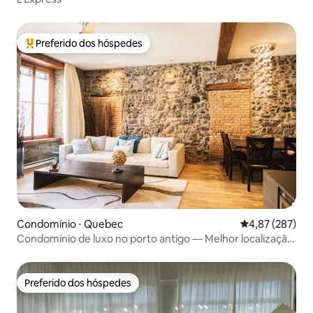
Preferido dos hóspedes
Entre os melhores preferidos dos hóspedes
Condomínio ⋅ Quebec
4,87 de uma av
4,87 (287)
Condomínio de luxo no porto antigo — Melhor localização
Ano/Mês/c
Preferido dos hóspedes
Preferido dos hóspedes