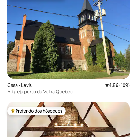
Casa ⋅ Levis
4,86 de uma av
4,86 (109)
A igreja perto da Velha Quebec
Preferido dos hóspedes
Entre os melhores preferidos dos hóspedes