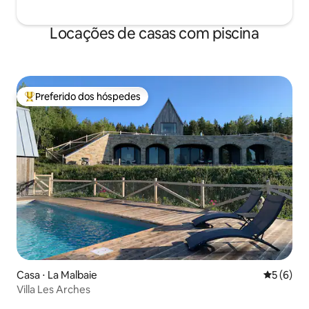
Locações de casas com piscina
Preferido dos hóspedes
Entre os melhores preferidos dos hóspedes
Casa ⋅ La Malbaie
5 de uma 
5 (6)
Villa Les Arches