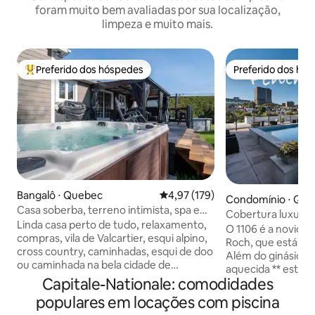
foram muito bem avaliadas por sua localização,
limpeza e muito mais.
Preferido dos hóspedes
Preferido dos hó
Entre os melhores preferidos dos hóspedes
Preferido dos hó
Bangalô ⋅ Quebec
4,97 de uma avaliação média de 
4,97 (179)
Condomínio ⋅ Qu
Casa soberba, terreno intimista, spa e
Cobertura luxuosa
bilhar!
Linda casa perto de tudo, relaxamento,
O 1106 é a novidade
compras, vila de Valcartier, esqui alpino,
Roch, que está em
cross country, caminhadas, esqui de doo
Além do ginásio in
ou caminhada na bela cidade de
aquecida ** está l
Quebec. Tudo entre 10 e 20 min.
Capitale-Nationale: comodidades
rodeada por um m
Terrenos íntimos com spa, piscina,
vista para a Anti
populares em locações com piscina
lareira ao ar livre com propano e
condomínio confo