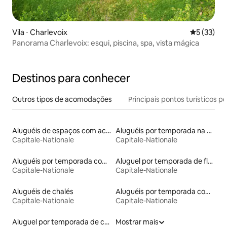
Vila ⋅ Charlevoix
5 de uma a
5 (33)
Panorama Charlevoix: esqui, piscina, spa, vista mágica
Destinos para conhecer
Outros tipos de acomodações
Principais pontos turísticos po
Aluguéis de espaços com acesso direto a pistas de esqui
Aluguéis por temporada na orla
Capitale-Nationale
Capitale-Nationale
Aluguéis por temporada com acesso à praia
Aluguel por temporada de flats
Capitale-Nationale
Capitale-Nationale
Aluguéis de chalés
Aluguéis por temporada com cama de altura acessível
Capitale-Nationale
Capitale-Nationale
Aluguel por temporada de casas de hóspedes
Mostrar mais