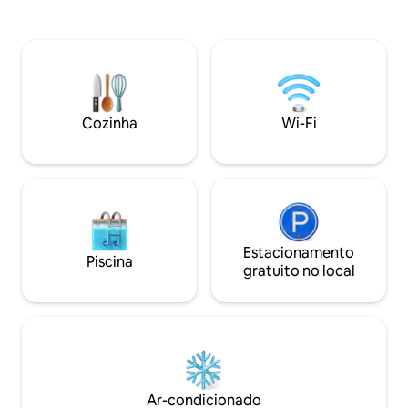
madeira. Se você está com a família ou
size e sofá-cama
amigos, você vai adorar a sua estadia!
decoração fresca e
Todos com 4 quartos na casa, 4 colchões
para uma estadia p
de solteiro, bem como 2 camas de
condicionado, lav
acampamento e casa de hóspedes
máquina de lavar l
(cama de casal). Mesa de bilhar,
também estão à su
shuffleboard e dardo ANIMAIS DE
ideal para visitar 
Cozinha
Wi-Fi
ESTIMAÇÃO PERMITIDOS $
Estacionamento
Piscina
gratuito no local
Ar-condicionado