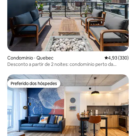
Condomínio ⋅ Quebec
4,93 de uma av
4,93 (330)
Desconto a partir de 2 noites: condomínio perto da
Quebec antiga
Preferido dos hóspedes
Preferido dos hóspedes