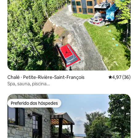
Chalé ⋅ Petite-Rivière-Saint-François
4,97 de uma a
4,97 (36)
Spa, sauna, piscina…
Preferido dos hóspedes
Preferido dos hóspedes