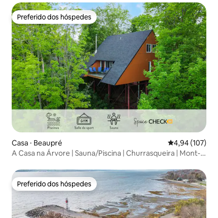
Preferido dos hóspedes
Preferido dos hóspedes
Casa ⋅ Beaupré
4,94 de uma av
4,94 (107)
A Casa na Árvore | Sauna/Piscina | Churrasqueira | Mont-
Saint-Anne
Preferido dos hóspedes
Preferido dos hóspedes