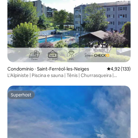
Condomínio ⋅ Saint-Ferréol-les-Neiges
4,92 de uma av
4,92 (133)
L'Alpiniste | Piscina e sauna | Tênis | Churrasqueira |
Academia
Superhost
Superhost