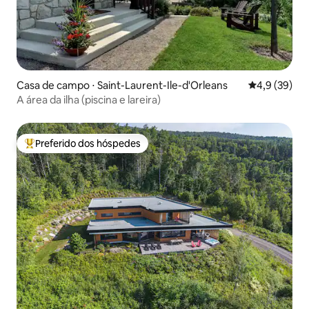
Casa de campo ⋅ Saint-Laurent-Ile-d'Orleans
4,9 de uma a
4,9 (39)
A área da ilha (piscina e lareira)
Preferido dos hóspedes
Entre os melhores preferidos dos hóspedes