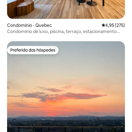
Condomínio ⋅ Quebec
4,95 de uma av
4,95 (275)
Condomínio de luxo, piscina, terraço, estacionamento
gratuito
Preferido dos hóspedes
Preferido dos hóspedes