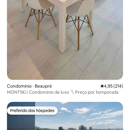
Condomínio ⋅ Beaupré
4,95 de uma av
4,95 (214)
MONTSKi | Condomínio de luxo 〽️ Preço por temporada
Preferido dos hóspedes
Preferido dos hóspedes