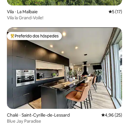
Vila ⋅ La Malbaie
5 de uma a
5 (17)
Vila la Grand-Voile!
Preferido dos hóspedes
Entre os melhores preferidos dos hóspedes
Chalé ⋅ Saint-Cyrille-de-Lessard
4,96 de uma a
4,96 (25)
Blue Jay Paradise