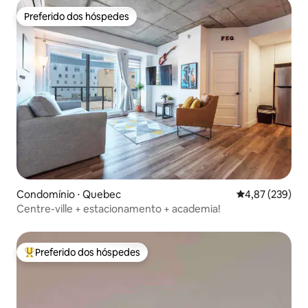
Preferido dos hóspedes
Preferido dos hóspedes
Condomínio ⋅ Quebec
4,87 de uma av
4,87 (239)
Centre-ville + estacionamento + academia!
Preferido dos hóspedes
Entre os melhores preferidos dos hóspedes