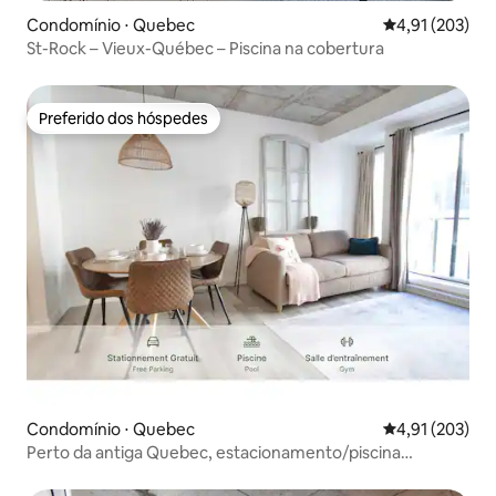
Condomínio ⋅ Quebec
4,91 de uma av
4,91 (203)
St-Rock – Vieux-Québec – Piscina na cobertura
Preferido dos hóspedes
Preferido dos hóspedes
Condomínio ⋅ Quebec
4,91 de uma av
4,91 (203)
Perto da antiga Quebec, estacionamento/piscina
incluídos