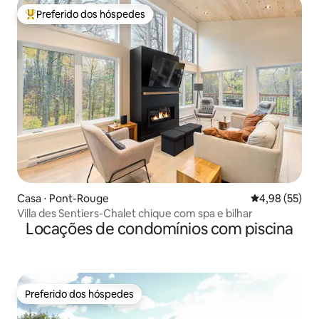
Preferido dos hóspedes
Entre os melhores preferidos dos hóspedes
Casa ⋅ Pont-Rouge
4,98 de uma a
4,98 (55)
Villa des Sentiers-Chalet chique com spa e bilhar
Locações de condomínios com piscina
Preferido dos hóspedes
Preferido dos hóspedes