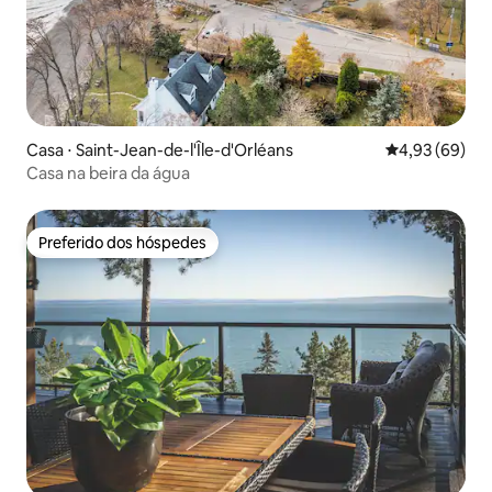
Casa ⋅ Saint-Jean-de-l'Île-d'Orléans
4,93 de uma a
4,93 (69)
Casa na beira da água
Preferido dos hóspedes
Preferido dos hóspedes