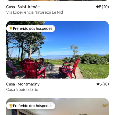
Casa ⋅ Saint-Irénée
5 de uma a
5 (20)
Vila Experiência Natureza Le Nid
Preferido dos hóspedes
Entre os melhores preferidos dos hóspedes
Casa ⋅ Montmagny
5 de uma a
5 (18)
Casa à beira do rio
Preferido dos hóspedes
Entre os melhores preferidos dos hóspedes