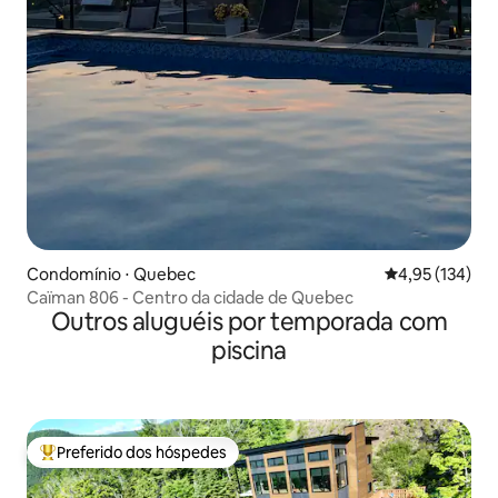
Condomínio ⋅ Quebec
4,95 de uma av
4,95 (134)
Caïman 806 - Centro da cidade de Quebec
Outros aluguéis por temporada com
piscina
Preferido dos hóspedes
Entre os melhores preferidos dos hóspedes