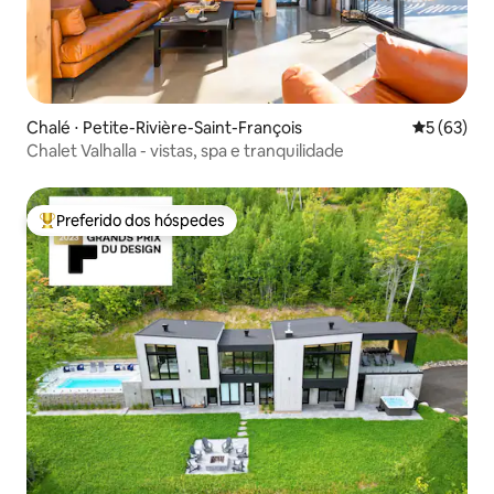
Chalé ⋅ Petite-Rivière-Saint-François
5 de uma a
5 (63)
Chalet Valhalla - vistas, spa e tranquilidade
Preferido dos hóspedes
Entre os melhores preferidos dos hóspedes