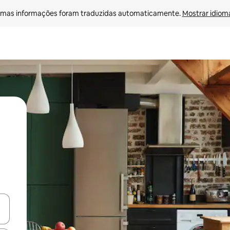
mas informações foram traduzidas automaticamente. 
Mostrar idioma
ore-os usando as seta para cima e para baixo do teclado ou tocando e