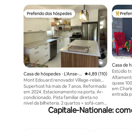
Preferido dos hóspedes
Prefe
Preferido dos hóspedes
Entre os
Casa de 
Estúdio tr
Casa de hóspedes ⋅ L'Anse-S
4,89 de uma avaliação m
4,89 (110)
estaciona
Altamente
aint-Jean
Mont Edouard renovado! Village-relais
quase 100
Fjord Trails
Superhost há mais de 7 anos. Reformado
em Charl
em 2024. Estacionamento na porta. Ar-
entrada pr
condicionado. Pista familiar direta no
estaciona
nível da bilheteria. 2 quartos + sofá-cama
acoplada
Capitale-Nationale: com
na sala de estar, cozinha completa,
ondas e c
chuveiro com banheira. Wi-Fi para
com efeit
escritório, TV a cabo, lareira de inverno,
armazena
aquecedor de cerâmica, amplo hall de
ser usada
entrada. Animais de estimação aceitos