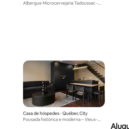
c
Albergue Microcervejaria Tadoussac -
Pavilhão 1
Casa de hóspedes ⋅ Québec City
Pousada histórica e moderna – Vieux-
Alugu
Québec