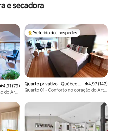
ra e secadora
Preferido dos hóspedes
os hóspedes
Entre os melhores preferidos dos hóspedes
Quarto privativo ⋅ Québec Ci
4,97 de uma avaliação 
4,97 (142)
ções
4,91 de uma avaliação média de 5, 79 avaliações
4,91 (79)
ty
Quarto 01 - Conforto no coração do Art
ão do Art
District