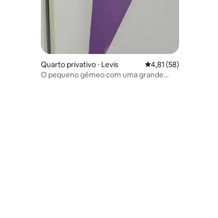
Quarto privativo ⋅ Levis
4,81 de uma avaliação
4,81 (58)
O pequeno gêmeo com uma grande
vista