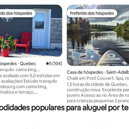
rido dos hóspedes
Preferido dos hóspedes
 melhores preferidos dos hóspedes
Preferido dos hóspedes
hóspedes ⋅ Quebec
5 de uma avaliação média de 5, 104 avalia
5 (104)
anquilo: cama king,
édia de 5, 110 avaliações
Casa de hóspedes ⋅ Saint-Adal
mento gratuito e pátio
 avaliado com 5,0 estrelas em
t
Chalé em Pont Couvert. Spa, ri
 avaliações! Estúdio tranquilo
1,5 horas da cidade de Quebec,
esbourg com cama king,
construção nova. Excelente par
ivativa e terraço,
jovens Acesso ao rio Área de natação
mento gratuito e cozinha
para crianças pequenas 2 pran
 bem equipada com micro-
odidades populares para aluguel por 
SUP + jaquetas Spa durante todo o ano,
ooktop de indução. Chuveiro
Lareira externa para o ano tod
o de chuva, muito espaço de
lenha Churrasqueira a gás e a carvão
mento e uma mesa que pode
Internet de altíssima velocidade Aces
 como escrivaninha ou mesa de
direto a trilhas de snowmobile 