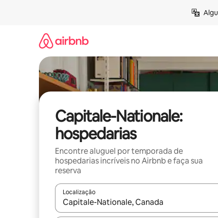
Pular
Algu
para
o
conteúdo
Capitale-Nationale:
hospedarias
Encontre aluguel por temporada de
hospedarias incríveis no Airbnb e faça sua
reserva
Localização
Quando os resultados estiverem disponíveis, expl