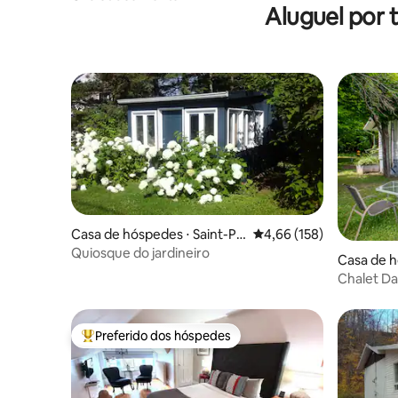
Aluguel por 
Casa de hóspedes ⋅ Saint-Pi
4,66 de uma avaliação m
4,66 (158)
erre-de-l'Île-d'Orléans
Quiosque do jardineiro
Casa de 
City
Chalet Da
d'Orléans
Preferido dos hóspedes
Entre os melhores preferidos dos hóspedes