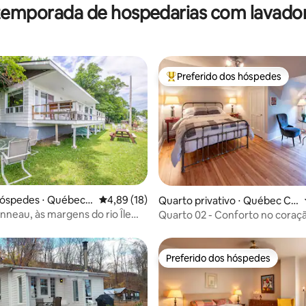
temporada de hospedarias com lavado
Preferido dos hóspedes
Entre os melhores preferidos d
édia de 5, 158 avaliações
hóspedes ⋅ Québec
4,89 de uma avaliação média de 5, 18 avalia
4,89 (18)
Quarto privativo ⋅ Québec Cit
y
nneau, às margens do rio Île
Quarto 02 - Conforto no coraç
District
Preferido dos hóspedes
Preferido dos hóspedes