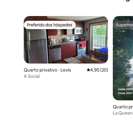
Preferido dos hóspedes
Superho
Preferido dos hóspedes
Superho
Quarto privativo ⋅ Levis
4,95 de uma avaliação 
4,95 (20)
A Social
Quarto pri
La Queen