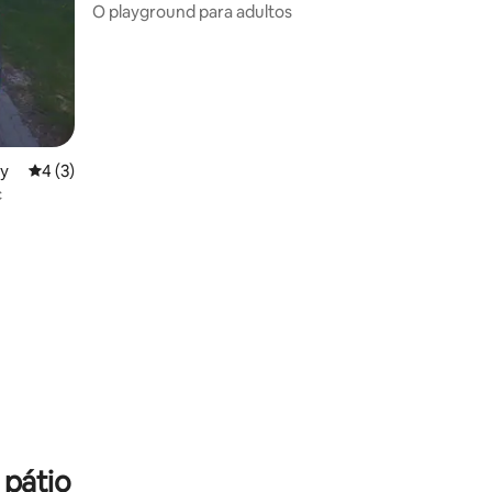
O playground para adultos
ty
4 de uma avaliação média de 5, 3 avaliações
4 (3)
c
 pátio