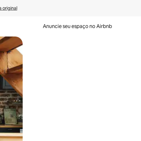
 original
Anuncie seu espaço no Airbnb
 deslizando o dedo na tela.