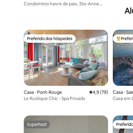
er
Condomínio havre de paix, Ste-Anne
Al
CITQ#303 100
Preferido dos hóspedes
Prefe
Preferido dos hóspedes
Entre os
Casa ⋅ Pont-Rouge
4,9 de uma avaliação 
4,9 (79)
Casa ⋅ Sa
Le Rustique Chic - Spa Privado
Casa em 
Superhost
Preferid
Superhost
Preferid