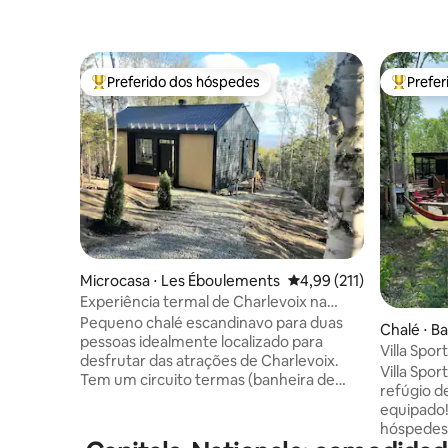
Preferido dos hóspedes
Prefe
Entre os melhores preferidos dos hóspedes
Entre os
Microcasa ⋅ Les Éboulements
4,99 de uma avaliação m
4,99 (211)
Experiência termal de Charlevoix na
natureza!
Pequeno chalé escandinavo para duas
Chalé ⋅ Ba
pessoas idealmente localizado para
Villa Spor
desfrutar das atrações de Charlevoix.
Villa Spo
Tem um circuito termas (banheira de
refúgio d
hidromassagem, sauna, hammam) Muito
equipado!! Solário – Um dos favorito
intimista e no meio da floresta, a vista
hóspedes,
tem vista para o rio majestoso e as
Lindo pát