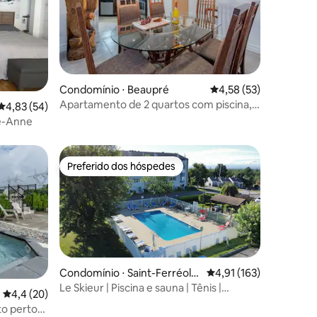
ções
Condomínio ⋅ Beaupré
4,58 de uma avaliação
4,58 (53)
Apartamento de 2 quartos com piscina,
4,83 de uma avaliação média de 5, 54 avaliações
4,83 (54)
academia e parque aquático!
te-Anne
Preferido dos hóspedes
Preferido dos hóspedes
Condomínio ⋅ Saint-Ferréol-l
4,91 de uma avaliação 
4,91 (163)
es-Neiges
Le Skieur | Piscina e sauna | Tênis |
4,4 de uma avaliação média de 5, 20 avaliações
4,4 (20)
ções
Churrasqueira | Academia
to perto