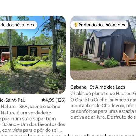
rido dos hóspedes
Preferido dos hóspedes
 melhores preferidos dos hóspedes
Entre os melhores preferidos d
édia de 5, 211 avaliações
Cabana ⋅ St Aimé des Lacs
Chalés do planalto de Hautes-
Cache
O Chalé La Cache, aninhado na
ie-Saint-Paul
4,99 de uma avaliação média de 5, 126 avalia
4,99 (126)
montanhas de Charlevoix, ofer
t Nature - SPA, sauna e solário
os confortos para uma estadia 
rt Nature é um verdadeiro
e ativa ao ar livre. Desfrute do 
e paz intimista e super bem
privativo 4 estações, sauna sec
s dos
a vapor, lareira interna e lareira
 com vista para o pôr do sol.
externas, com madeira forneci
io com área privativa quando