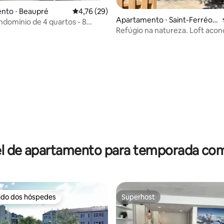
nto ⋅ Beaupré
4,76 de uma avaliação média de 5, 29 avalia
4,76 (29)
Apartamento ⋅ Saint-Ferréol-l
ndomínio de 4 quartos - 8
es-Neiges
Refúgio na natureza. Loft aco
perto de Mont-Ste-Anne
 média de 5, 7 avaliações
l de apartamento para temporada co
rido dos hóspedes
Superhost
 melhores preferidos dos hóspedes
Superhost