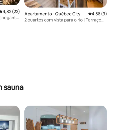
ções
4,82 de uma avaliação média de 5, 22 avaliações
4,82 (22)
Apartamento ⋅ Québec City
4,56 de uma avaliaçã
4,56 (9)
nchegante
2 quartos com vista para o rio | Terraço
privativo + sauna
m sauna