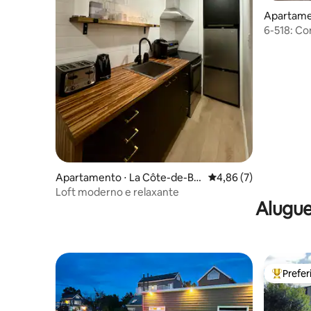
Apartame
6-518: Co
pessoas
Apartamento ⋅ La Côte-de-Be
4,86 de uma avaliação
4,86 (7)
aupré Regional County Munici
Loft moderno e relaxante
pality
Alugue
Prefe
Entre os