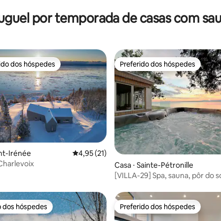
de MSA | Piscina, spa e banheir
hidromassagem
uguel por temporada de casas com sa
rido dos hóspedes
Preferido dos hóspedes
 melhores preferidos dos hóspedes
Preferido dos hóspedes
média de 5, 79 avaliações
int-Irénée
4,95 de uma avaliação média de 5, 21 avalia
4,95 (21)
Charlevoix
Casa ⋅ Sainte-Pétronille
[VILLA-29] Spa, sauna, pôr do so
para a água
o dos hóspedes
Preferido dos hóspedes
o dos hóspedes
Preferido dos hóspedes