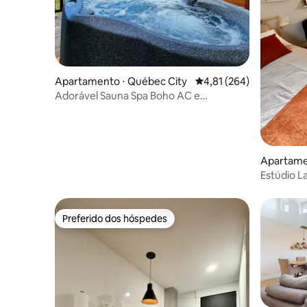
Apartamento ⋅ Québec City
4,81 de uma avaliação m
4,81 (264)
Adorável Sauna Spa Boho AC e
Estacionamento Gratuito
Apartamen
es-Neige
Estúdio L
Preferido dos hóspedes
Preferido dos hóspedes