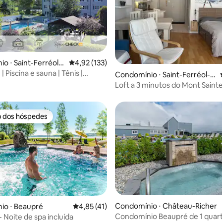
o ⋅ Saint-Ferréol-l
4,92 de uma avaliação média de 5, 133 avalia
4,92 (133)
s
 | Piscina e sauna | Tênis |
édia de 5, 154 avaliações
Condomínio ⋅ Saint-Ferréol-le
eira | Academia
s-Neiges
Loft a 3 minutos do Mont Sain
o dos hóspedes
o dos hóspedes
Condomínio ⋅ Château-Richer
io ⋅ Beaupré
4,85 de uma avaliação média de 5, 41 avalia
4,85 (41)
Condomínio Beaupré de 1 quar
- Noite de spa incluída
édia de 5, 216 avaliações