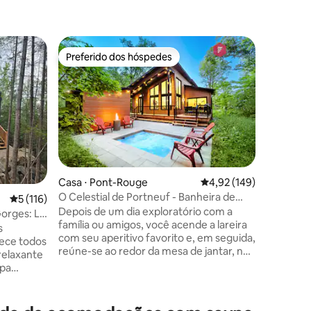
Apartame
Preferido dos hóspedes
Preferi
os hóspedes
Preferido dos hóspedes
Preferi
A Suíte 
Deixe-se 
apartame
apenas 1 
apenas 15
Lawrence
todas as
gratuito 
carregame
Casa ⋅ Pont-Rouge
4,92 de uma avaliação 
4,92 (149)
apenas 1 minu
O Celestial de Portneuf - Banheira de
5 de uma avaliação média de 5, 116 avaliações
5 (116)
jacuzzi, 
hidromassagem na floresta
Depois de um dia exploratório com a
espaço a
Gorges: La
família ou amigos, você acende a lareira
refúgio d
s
ções
com seu aperitivo favorito e, em seguida,
as energia
ece todos
reúne-se ao redor da mesa de jantar, no
315159
relaxante
meio da natureza. Alguns não poderão
spa
resistir ao enorme banho, seguido por
a e sauna
um filme na tela grande e, em seguida,
s
sábiosamente, ir para um sono tranquilo
da. O