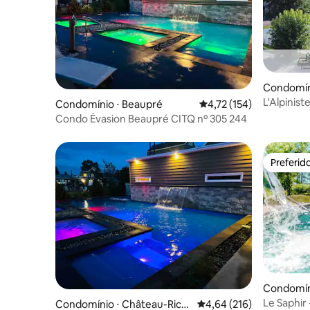
Condomíni
es-Neige
L'Alpiniste
Condomínio ⋅ Beaupré
4,72 de uma avaliação m
4,72 (154)
Churrasqu
Condo Évasion Beaupré CITQ nº 305 244
Preferid
Preferid
Condomín
Le Saphir 
Condomínio ⋅ Château-Rich
4,64 de uma avaliação m
4,64 (216)