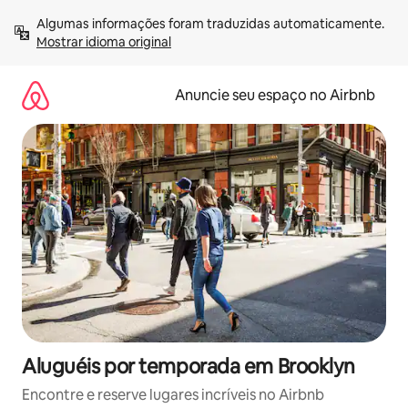
Pular
Algumas informações foram traduzidas automaticamente. 
para
Mostrar idioma original
o
conteúdo
Anuncie seu espaço no Airbnb
Aluguéis por temporada em Brooklyn
Encontre e reserve lugares incríveis no Airbnb