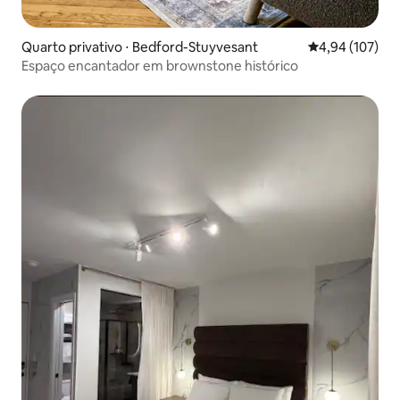
Quarto privativo ⋅ Bedford-Stuyvesant
4,94 de uma av
4,94 (107)
Espaço encantador em brownstone histórico