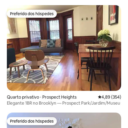
metrô
Preferido dos hóspedes
Preferido dos hóspedes
Quarto privativo ⋅ Prospect Heights
4,89 de uma ava
4,89 (354)
Elegante 1BR no Brooklyn — Prospect Park/Jardim/Museu
Preferido dos hóspedes
Preferido dos hóspedes