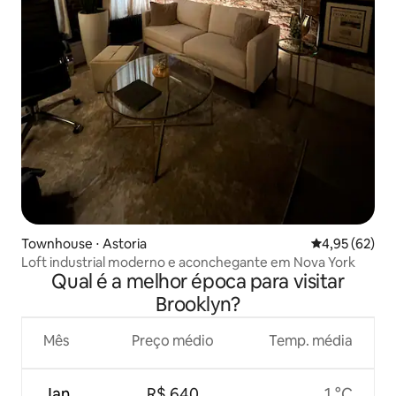
Townhouse ⋅ Astoria
4,95 de uma a
4,95 (62)
Loft industrial moderno e aconchegante em Nova York
Qual é a melhor época para visitar
Brooklyn?
Mês
Preço médio
Temp. média
Jan.
R$ 640
1 °C