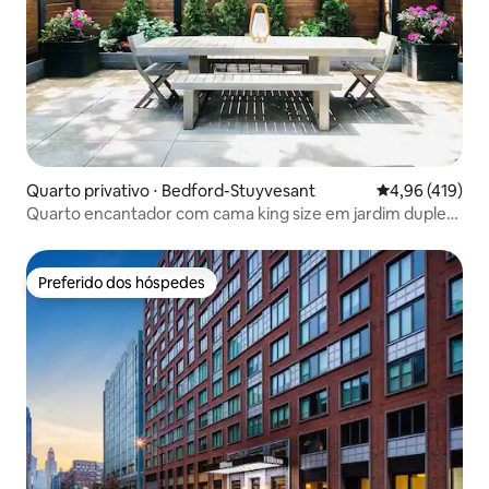
Quarto privativo ⋅ Bedford-Stuyvesant
4,96 de uma av
4,96 (419)
Quarto encantador com cama king size em jardim duplex
compartilhado.
Preferido dos hóspedes
Preferido dos hóspedes