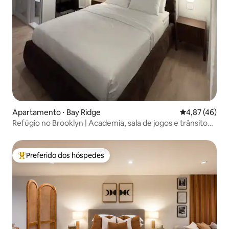
Apartamento ⋅ Bay Ridge
4,87 de uma a
4,87 (46)
Refúgio no Brooklyn | Academia, sala de jogos e trânsito
fácil
Preferido dos hóspedes
Entre os melhores preferidos dos hóspedes