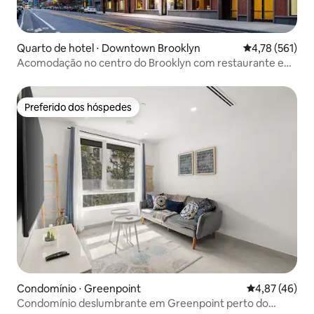
Quarto de hotel ⋅ Downtown Brooklyn
4,78 de uma av
4,78 (561)
Acomodação no centro do Brooklyn com restaurante e
academia
Preferido dos hóspedes
Preferido dos hóspedes
Condomínio ⋅ Greenpoint
4,87 de uma a
4,87 (46)
Condomínio deslumbrante em Greenpoint perto do