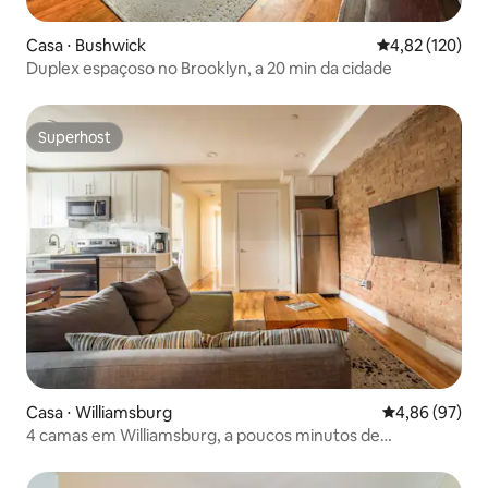
Casa ⋅ Bushwick
4,82 de uma av
4,82 (120)
Duplex espaçoso no Brooklyn, a 20 min da cidade
Superhost
Superhost
Casa ⋅ Williamsburg
4,86 de uma a
4,86 (97)
4 camas em Williamsburg, a poucos minutos de
Manhattan