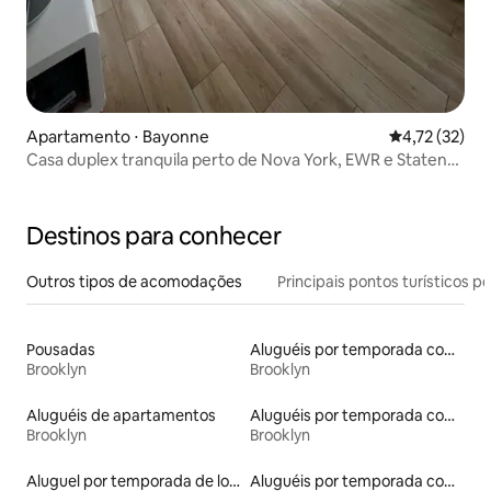
Apartamento ⋅ Bayonne
4,72 de uma a
4,72 (32)
Casa duplex tranquila perto de Nova York, EWR e Staten
Island
Destinos para conhecer
Outros tipos de acomodações
Principais pontos turísticos po
Pousadas
Aluguéis por temporada com café da manhã
Brooklyn
Brooklyn
Aluguéis de apartamentos
Aluguéis por temporada com acesso à praia
Brooklyn
Brooklyn
Aluguel por temporada de lofts
Aluguéis por temporada com cama de altura acessível