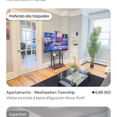
Preferido dos hóspedes
Preferido dos hóspedes
Apartamento ⋅ Weehawken Township
4,88 de uma a
4,88 (40)
Vistas incríveis à beira d'água em Nova York!
Superhost
Superhost