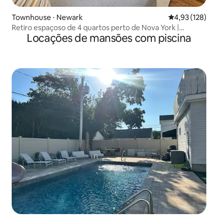
Townhouse ⋅ Newark
4,93 de uma av
4,93 (128)
Retiro espaçoso de 4 quartos perto de Nova York |
Locações de mansões com piscina
Acomoda 12 pessoas