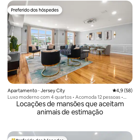
Preferido dos hóspedes
Preferido dos hóspedes
Apartamento ⋅ Jersey City
4,9 de uma a
4,9 (58)
Luxo moderno com 4 quartos • Acomoda 12 pessoas •
Locações de mansões que aceitam
Perto de Nova York
animais de estimação