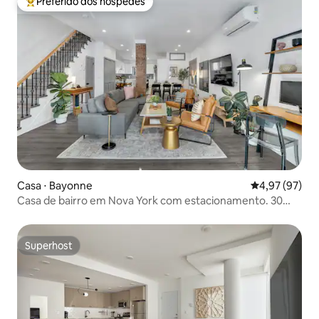
Preferido dos hóspedes
Entre os melhores preferidos dos hóspedes
Casa ⋅ Bayonne
4,97 de uma a
4,97 (97)
Casa de bairro em Nova York com estacionamento. 30
minutos de trânsito
Superhost
Superhost