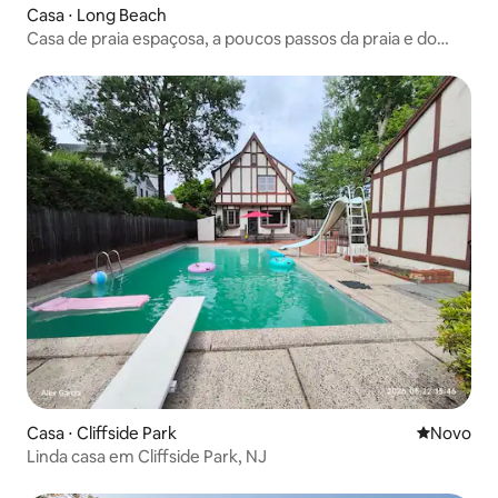
Casa ⋅ Long Beach
Casa de praia espaçosa, a poucos passos da praia e do
trem de Nova York
Casa ⋅ Cliffside Park
Novo lugar
Novo
Linda casa em Cliffside Park, NJ