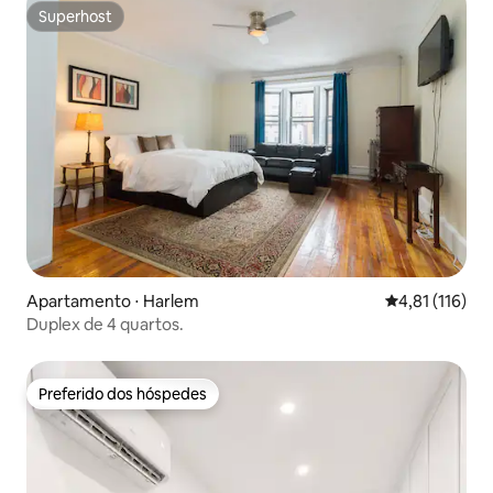
Superhost
Superhost
Apartamento ⋅ Harlem
4,81 de uma av
4,81 (116)
Duplex de 4 quartos.
Preferido dos hóspedes
Preferido dos hóspedes