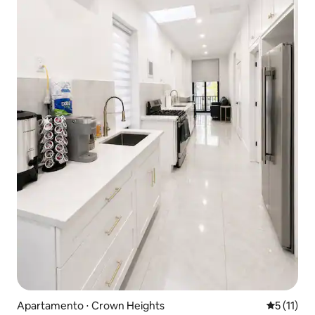
Apartamento ⋅ Crown Heights
5 de uma a
5 (11)