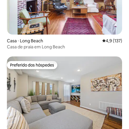
Casa ⋅ Long Beach
4,9 de uma av
4,9 (137)
Casa de praia em Long Beach
Preferido dos hóspedes
Preferido dos hóspedes