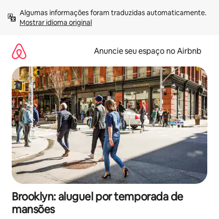
Pular
Algumas informações foram traduzidas automaticamente. 
para
Mostrar idioma original
o
conteúdo
Anuncie seu espaço no Airbnb
Brooklyn: aluguel por temporada de
mansões