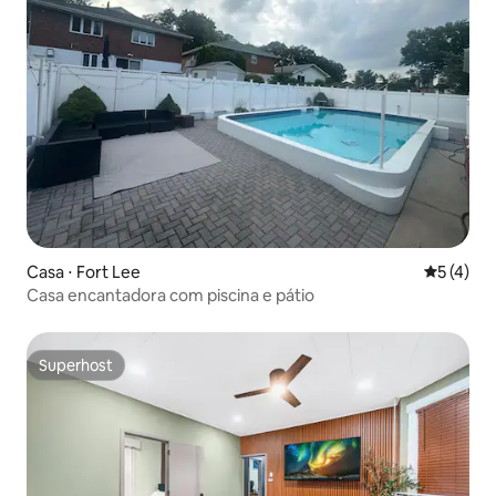
Casa ⋅ Fort Lee
5 de uma 
5 (4)
Casa encantadora com piscina e pátio
Superhost
Superhost