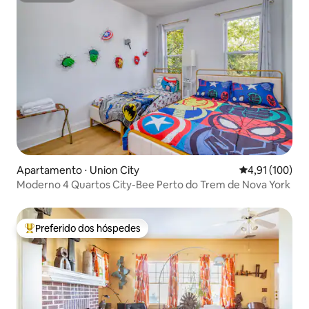
Apartamento ⋅ Union City
4,91 de uma av
4,91 (100)
Moderno 4 Quartos City-Bee Perto do Trem de Nova York
Preferido dos hóspedes
Entre os melhores preferidos dos hóspedes