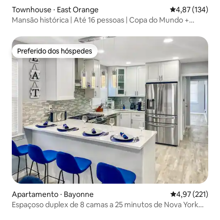
Townhouse ⋅ East Orange
4,87 de uma av
4,87 (134)
Mansão histórica | Até 16 pessoas | Copa do Mundo +
estacionamento
Preferido dos hóspedes
Preferido dos hóspedes
Apartamento ⋅ Bayonne
4,97 de uma av
4,97 (221)
Espaçoso duplex de 8 camas a 25 minutos de Nova York
com estacionamento gratuito