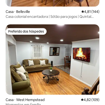
Casa ⋅ Belleville
4,81 de uma av
4,81 (144)
Casa colonial encantadora | Sótão para jogos | Quintal
grande
Preferido dos hóspedes
Preferido dos hóspedes
Casa ⋅ West Hempstead
4,82 de uma av
4,82 (109)
Momentos em família