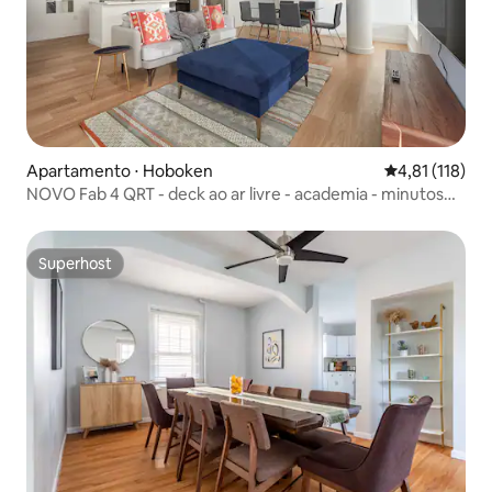
Apartamento ⋅ Hoboken
4,81 de uma av
4,81 (118)
NOVO Fab 4 QRT - deck ao ar livre - academia - minutos
para Nova York
Superhost
Superhost