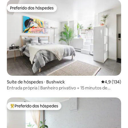
Preferido dos hóspedes
Preferido dos hóspedes
Suíte de hóspedes ⋅ Bushwick
4,9 de uma av
4,9 (134)
Entrada própria | Banheiro privativo + 15 minutos de
Manhattan
Preferido dos hóspedes
Entre os melhores preferidos dos hóspedes