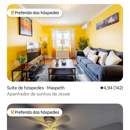
Preferido dos hóspedes
Entre os melhores preferidos dos hóspedes
Suíte de hóspedes ⋅ Maspeth
4,94 de uma av
4,94 (142)
Apanhador de sonhos da Jessie
Preferido dos hóspedes
Entre os melhores preferidos dos hóspedes