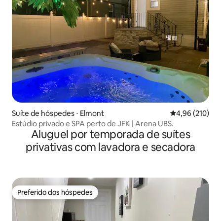
Suíte de hóspedes ⋅ Elmont
4,96 de uma av
4,96 (210)
Estúdio privado e SPA perto de JFK | Arena UBS.
Aluguel por temporada de suítes
privativas com lavadora e secadora
Preferido dos hóspedes
Preferido dos hóspedes