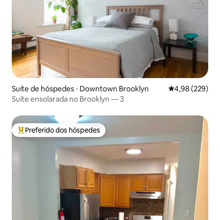
Suíte de hóspedes ⋅ Downtown Brooklyn
4,98 de uma ava
4,98 (229)
Suíte ensolarada no Brooklyn — 3
Preferido dos hóspedes
Entre os melhores preferidos dos hóspedes