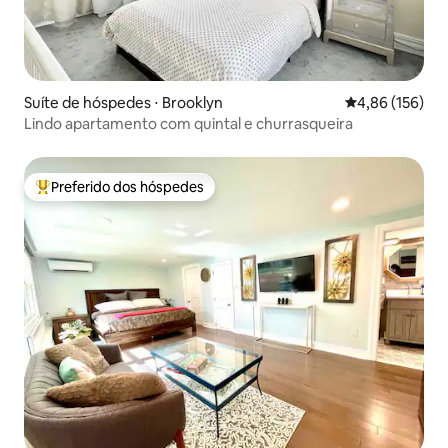
Suíte de hóspedes ⋅ Brooklyn
4,86 de uma av
4,86 (156)
Lindo apartamento com quintal e churrasqueira
Preferido dos hóspedes
Entre os melhores preferidos dos hóspedes