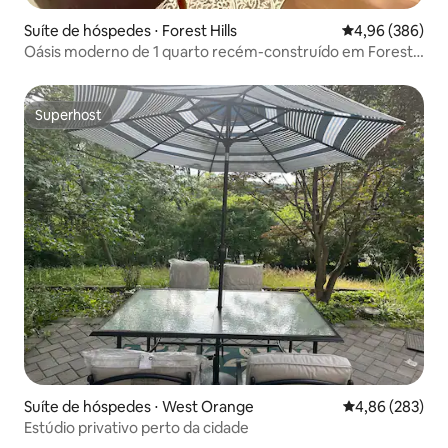
Suíte de hóspedes ⋅ Forest Hills
4,96 de uma ava
4,96 (386)
Oásis moderno de 1 quarto recém-construído em Forest
Hills
Superhost
Superhost
Suíte de hóspedes ⋅ West Orange
4,86 de uma ava
4,86 (283)
Estúdio privativo perto da cidade