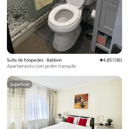
Suíte de hóspedes ⋅ Baldwin
4,85 de uma av
4,85 (136)
Apartamento com jardim tranquilo
Superhost
Superhost