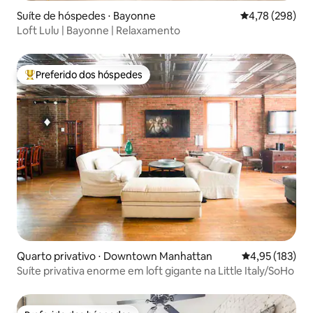
Suíte de hóspedes ⋅ Bayonne
4,78 de uma av
4,78 (298)
Loft Lulu | Bayonne | Relaxamento
Preferido dos hóspedes
Entre os melhores preferidos dos hóspedes
Quarto privativo ⋅ Downtown Manhattan
4,95 de uma av
4,95 (183)
Suíte privativa enorme em loft gigante na Little Italy/SoHo