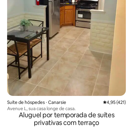
Suíte de hóspedes ⋅ Canarsie
4,95 de uma av
4,95 (421)
Avenue L, sua casa longe de casa.
Aluguel por temporada de suítes
privativas com terraço