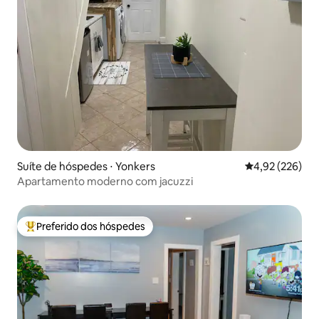
Suíte de hóspedes ⋅ Yonkers
4,92 de uma av
4,92 (226)
Apartamento moderno com jacuzzi
Preferido dos hóspedes
Entre os melhores preferidos dos hóspedes