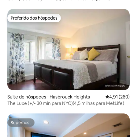
Preferido dos hóspedes
Preferido dos hóspedes
Suíte de hóspedes ⋅ Hasbrouck Heights
4,91 de uma av
4,91 (260)
The Luxe (+/- 30 min para NYC)(4,5 milhas para MetLife)
Superhost
Superhost