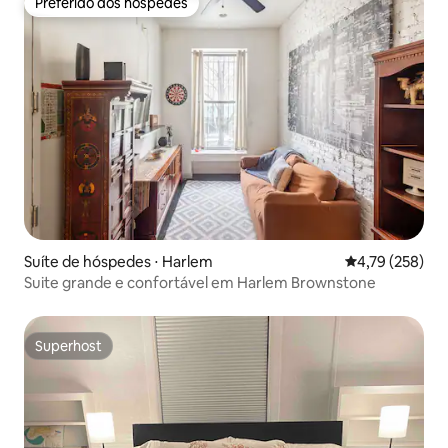
Preferido dos hóspedes
Preferido dos hóspedes
Suíte de hóspedes ⋅ Harlem
4,79 de uma av
4,79 (258)
Suite grande e confortável em Harlem Brownstone
Superhost
Superhost