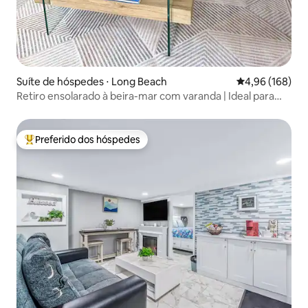
Suíte de hóspedes ⋅ Long Beach
4,96 de uma av
4,96 (168)
Retiro ensolarado à beira-mar com varanda | Ideal para
famílias
Preferido dos hóspedes
Entre os melhores preferidos dos hóspedes