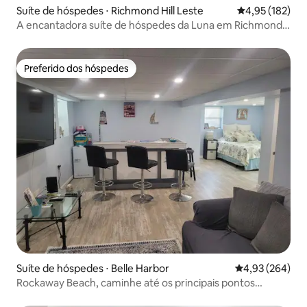
Suíte de hóspedes ⋅ Richmond Hill Leste
4,95 de uma av
4,95 (182)
A encantadora suíte de hóspedes da Luna em Richmond
Hill
Preferido dos hóspedes
Preferido dos hóspedes
Suíte de hóspedes ⋅ Belle Harbor
4,93 de uma ava
4,93 (264)
Rockaway Beach, caminhe até os principais pontos
turísticos locais!