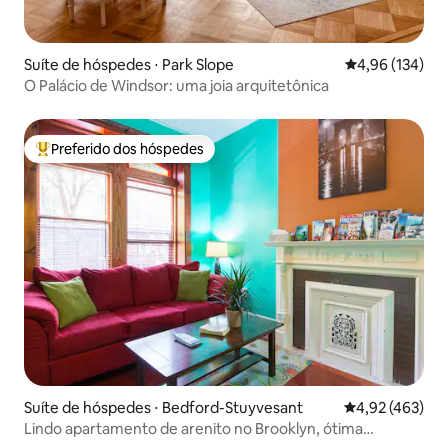
Suíte de hóspedes ⋅ Park Slope
4,96 de uma av
4,96 (134)
O Palácio de Windsor: uma joia arquitetônica
Preferido dos hóspedes
Entre os melhores preferidos dos hóspedes
Suíte de hóspedes ⋅ Bedford-Stuyvesant
4,92 de uma av
4,92 (463)
Lindo apartamento de arenito no Brooklyn, ótima
localização!