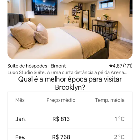
Suíte de hóspedes ⋅ Elmont
4,87 de uma av
4,87 (171)
Luxo Studio Suite. A uma curta distância a pé da Arena
Qual é a melhor época para visitar
UBS
Brooklyn?
Mês
Preço médio
Temp. média
Jan.
R$ 813
1 °C
Fev.
R$ 768
2 °C