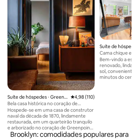
Suíte de hóspedes
-Stuyvesant
Cama chique e mod
Bem-vindo a este
renovado, lindame
sol, convenienteme
minutos do centro
bairro vibrante te
restaurantes a uma
O anfitrião reside
Suíte de hóspedes ⋅ Greenp
4,98 de uma avaliação média de 
4,98 (110)
hóspedes terão p
oint
Bela casa histórica no coração de
muito espaço. - 1 minuto a pé até o
Greenpoint
Hospede-se em uma casa de construtor
metrô - Entrada privada - Ca
naval da década de 1870, lindamente
de espuma de mem
restaurada, em um quarteirão tranquilo
totalmente equipa
e arborizado no coração de Greenpoint.
trabalho exclusivo 
Brooklyn: comodidades populares para
Este apartamento privativo inclui dois
horas, 7 dias por s