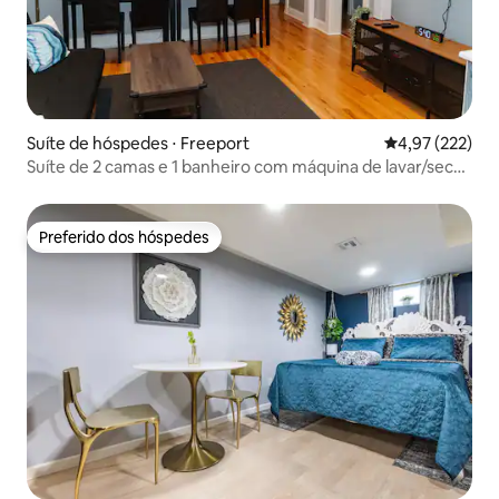
Suíte de hóspedes ⋅ Freeport
4,97 de uma av
4,97 (222)
Suíte de 2 camas e 1 banheiro com máquina de lavar/secar
- Aluguel de médio prazo
Preferido dos hóspedes
Preferido dos hóspedes