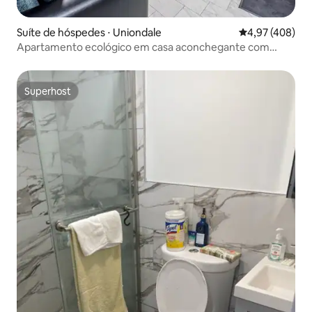
Suíte de hóspedes ⋅ Uniondale
4,97 de uma av
4,97 (408)
Apartamento ecológico em casa aconchegante com
entrada privativa.
Superhost
Superhost